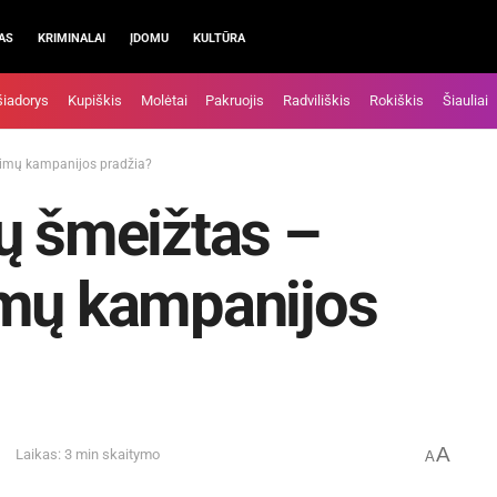
AS
KRIMINALAI
ĮDOMU
KULTŪRA
šiadorys
Kupiškis
Molėtai
Pakruojis
Radviliškis
Rokiškis
Šiauliai
kimų kampanijos pradžia?
ų šmeižtas –
imų kampanijos
A
Laikas: 3 min skaitymo
A