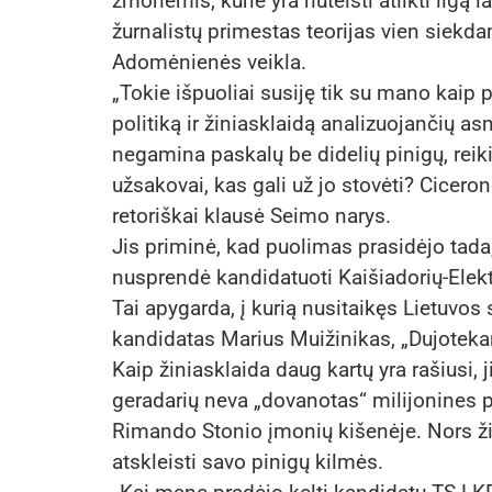
žmonėmis, kurie yra nuteisti atlikti ilgą 
žurnalistų primestas teorijas vien siekda
Adomėnienės veikla.
„Tokie išpuoliai susiję tik su mano kaip 
politiką ir žiniasklaidą analizuojančių 
negamina paskalų be didelių pinigų, reikia
užsakovai, kas gali už jo stovėti? Cicer
retoriškai klausė Seimo narys.
Jis priminė, kad puolimas prasidėjo tada
nusprendė kandidatuoti Kaišiadorių-Ele
Tai apygarda, į kurią nusitaikęs Lietuvos
kandidatas Marius Muižinikas, „Dujoteka
Kaip žiniasklaida daug kartų yra rašiusi,
geradarių neva „dovanotas“ milijonines p
Rimando Stonio įmonių kišenėje. Nors žini
atskleisti savo pinigų kilmės.