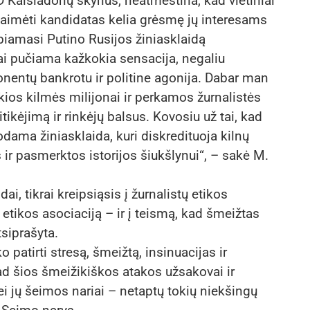
 Kaišiadorių skyrius, neatmestina, kad vietiniai
 laimėti kandidatas kelia grėsmę jų interesams
iebiamasi Putino Rusijos žiniasklaidą
ai pučiama kažkokia sensacija, negaliu
oponentų bankrotu ir politine agonija. Dabar man
kios kilmės milijonai ir perkamos žurnalistės
ikėjimą ir rinkėjų balsus. Kovosiu už tai, kad
dama žiniasklaida, kuri diskredituoja kilnų
r pasmerktos istorijos šiukšlynui“, – sakė M.
i, tikrai kreipsiąsis į žurnalistų etikos
etikos asociaciją – ir į teismą, kad šmeižtas
siprašyta.
patirti stresą, šmeižtą, insinuacijas ir
ad šios šmeižikiškos atakos užsakovai ir
ei jų šeimos nariai – netaptų tokių niekšingų