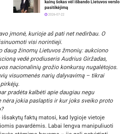
kainų šokas vėl išbando Lietuvos verslo
pasitikėjimą
2026-07-22
o įmonė, kurioje aš pati net nedirbau. O
inuomoti visi norintieji.
o daug žinomų Lietuvos žmonių: aukciono
ukcioną vedė prodiuseris Audrius Giržadas,
os nacionalinių grožio konkursų nugalėtojos.
vių visuomenės narių dalyvavimą – tikrai
pirkėjų.
bar pradėta kalbėti apie daugiau negu
nėra jokia paslaptis ir kur joks sveiko proto
o?
šsakytų faktų matosi, kad lygioje vietoje
omis pavardėmis. Labai lengva manipuliuoti