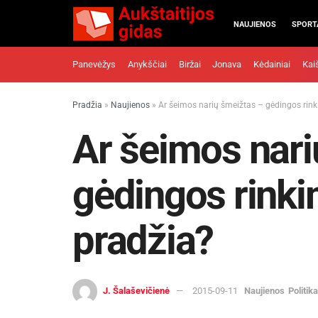
NAUJIENOS
SPORT
Panevėžys
Anykščiai
Biržai
Jonava
Kėdainiai
Kai
Pradžia
»
Naujienos
»
Ar šeimos narių šmeižtas – gėdingos rin
Ar šeimos nari
gėdingos rink
pradžia?
J. Šalaševičienė
2015-09-11
Naujienos
Politika