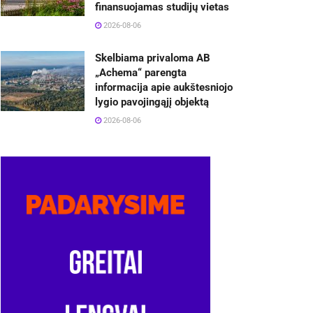
finansuojamas studijų vietas
2026-08-06
Skelbiama privaloma AB
„Achema“ parengta
informacija apie aukštesniojo
lygio pavojingąjį objektą
2026-08-06