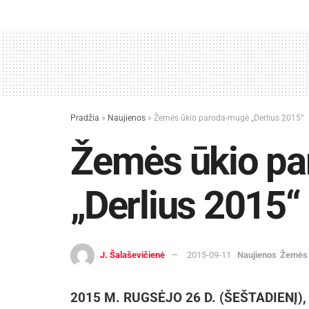
Pradžia
»
Naujienos
»
Žemės ūkio paroda-mugė „Derlius 2015“
Žemės ūkio p
„Derlius 2015“
J. Šalaševičienė
2015-09-11
Naujienos
Žemės 
2015 M. RUGSĖJO 26 D. (ŠEŠTADIENĮ)