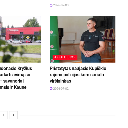
2026-07-03
AKTUALIJOS
udonasis Kryžius
Pristatytas naujasis Kupiškio
radarbiavimą su
rajono policijos komisariato
– savanoriai
viršininkas
msis ir Kaune
2026-07-02