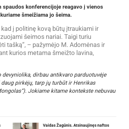
spaudos konferencijoje reagavo į vienos
, kuriame šmeižiama jo šeima.
 kad į politinę kovą būtų įtraukiami ir
zuojami šeimos nariai. Taigi turiu
adėti tašką“, – pažymėjo M. Adomėnas ir
 ant kurios metama šmeižto lavina,
 devyniolika, dirbau antikvaro parduotuvėje
 daug pirkėjų, tarp jų turbūt ir Henrikas
ongolas“). Jokiame kitame kontekste nebuvau
s
Vaidas Žagūnis. Atsinaujinęs naftos