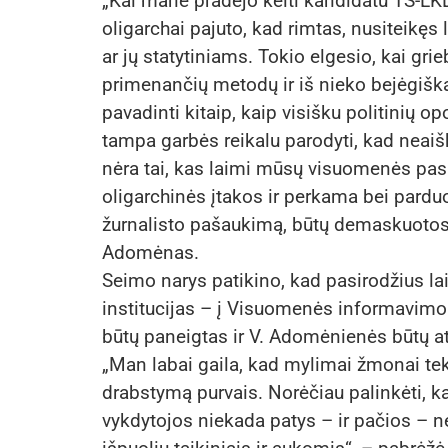
„Kai mane pradėjo kelti kandidatu TS-LKD
oligarchai pajuto, kad rimtas, nusiteikęs
ar jų statytiniams. Tokio elgesio, kai gr
primenančių metodų ir iš nieko bejėgišk
pavadinti kitaip, kaip visišku politinių 
tampa garbės reikalu parodyti, kad neaiš
nėra tai, kas laimi mūsų visuomenės pasit
oligarchinės įtakos ir perkama bei parduo
žurnalisto pašaukimą, būtų demaskuotos i
Adomėnas.
Seimo narys patikino, kad pasirodžius laida
institucijas – į Visuomenės informavimo 
būtų paneigtas ir V. Adomėnienės būtų at
„Man labai gaila, kad mylimai žmonai teko 
drabstymą purvais. Norėčiau palinkėti, k
vykdytojos niekada patys – ir pačios – n