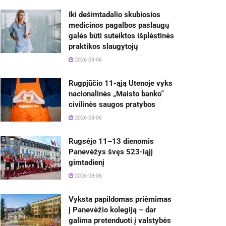
Iki dešimtadalio skubiosios
medicinos pagalbos paslaugų
galės būti suteiktos išplėstinės
praktikos slaugytojų
2026-08-06
Rugpjūčio 11-ąją Utenoje vyks
nacionalinės „Maisto banko“
civilinės saugos pratybos
2026-08-06
Rugsėjo 11–13 dienomis
Panevėžys švęs 523-iąjį
gimtadienį
2026-08-06
Vyksta papildomas priėmimas
į Panevėžio kolegiją – dar
galima pretenduoti į valstybės