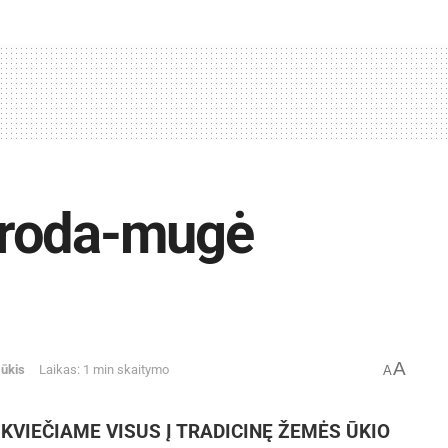
aroda-mugė
A
ūkis
Laikas: 1 min skaitymo
A
,
KVIEČIAME VISUS Į TRADICINĘ ŽEMĖS ŪKIO