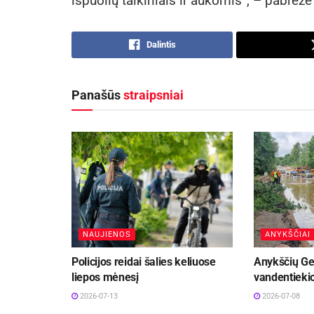
išpuolių taikiniais ir aukomis“, – pabrėž
Dalintis
Panašūs
straipsniai
NAUJIENOS
ANYKŠČIAI
Policijos reidai šalies keliuose
Anykščių Ge
liepos mėnesį
vandentiekio
2026-07-13
2026-07-08