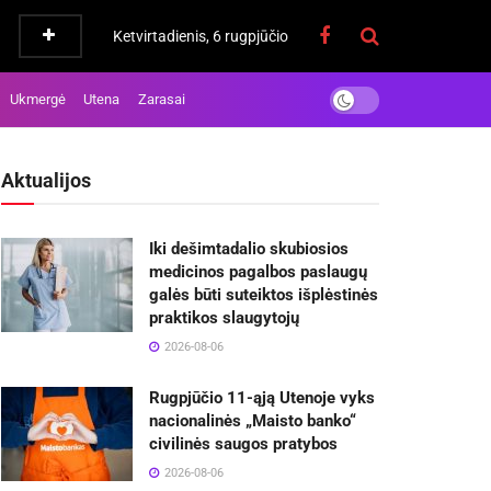
Ketvirtadienis, 6 rugpjūčio
Ukmergė
Utena
Zarasai
Aktualijos
Iki dešimtadalio skubiosios
medicinos pagalbos paslaugų
galės būti suteiktos išplėstinės
praktikos slaugytojų
2026-08-06
Rugpjūčio 11-ąją Utenoje vyks
nacionalinės „Maisto banko“
civilinės saugos pratybos
2026-08-06