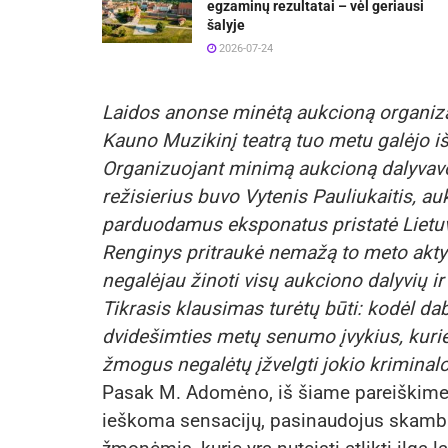
egzaminų rezultatai – vėl geriausi
šalyje
2026-07-24
Laidos anonse minėtą aukcioną organizav
Kauno Muzikinį teatrą tuo metu galėjo išs
Organizuojant minimą aukcioną dalyvav
režisierius buvo Vytenis Pauliukaitis, a
parduodamus eksponatus pristatė Lietuv
Renginys pritraukė nemažą to meto akty
negalėjau žinoti visų aukciono dalyvių ir 
Tikrasis klausimas turėtų būti: kodėl da
dvidešimties metų senumo įvykius, kurie 
žmogus negalėtų įžvelgti jokio kriminal
Pasak M. Adomėno, iš šiame pareiškime i
ieškoma sensacijų, pasinaudojus skambi