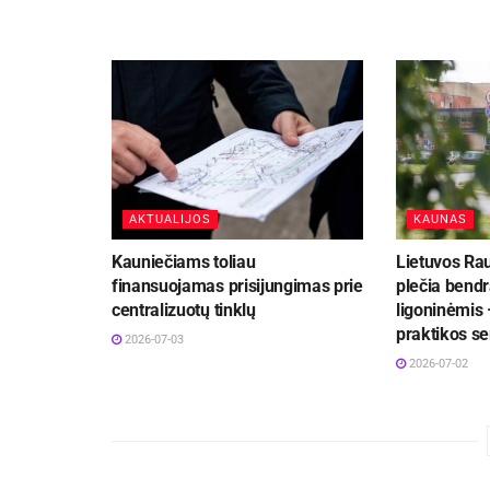
AKTUALIJOS
KAUNAS
Kauniečiams toliau
Lietuvos Ra
finansuojamas prisijungimas prie
plečia bend
centralizuotų tinklų
ligoninėmis 
praktikos se
2026-07-03
2026-07-02