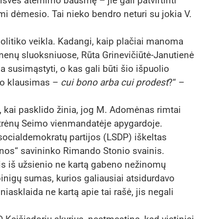
laisvės atėmimo bausmę – jie gali patvirtinti
mi dėmesio. Tai nieko bendro neturi su jokia V.
politiko veikla. Kadangi, kaip plačiai manoma
asmenų sluoksniuose, Rūta Grinevičiūtė-Janutienė
 susimąstyti, o kas gali būti šio išpuolio
ono klausimas –
cui bono arba cui prodest
?“ –
, kai pasklido žinia, jog M. Adomėnas rimtai
ktrėnų Seimo vienmandatėje apygardoje.
 socialdemokratų partijos (LSDP) iškeltas
nos“ savininko Rimando Stonio svainis.
 jis iš užsienio ne kartą gabeno nežinomų
inigų sumas, kurios galiausiai atsidurdavo
asklaida ne kartą apie tai rašė, jis negali