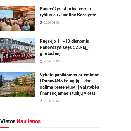
Panevėžys stiprina verslo
ryšius su Jungtine Karalyste
2026-08-06
Rugsėjo 11–13 dienomis
Panevėžys švęs 523-iąjį
gimtadienį
2026-08-06
Vyksta papildomas priėmimas
į Panevėžio kolegiją – dar
galima pretenduoti į valstybės
finansuojamas studijų vietas
2026-08-06
Vietos
Naujienos