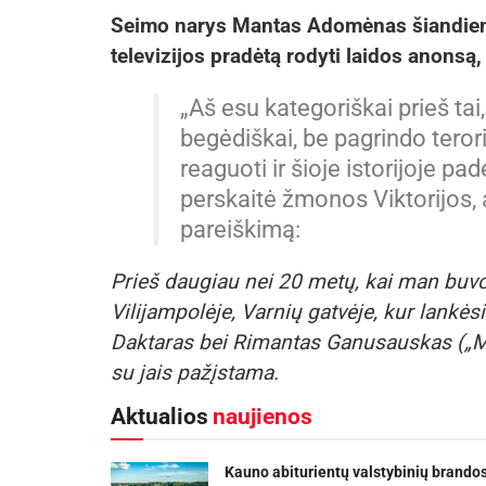
Seimo narys Mantas Adomėnas šiandien 
televizijos pradėtą rodyti laidos anonsą
„Aš esu kategoriškai prieš tai,
begėdiškai, be pagrindo terori
reaguoti ir šioje istorijoje p
perskaitė žmonos Viktorijos,
pareiškimą:
Prieš daugiau nei 20 metų, kai man buvo
Vilijampolėje, Varnių gatvėje, kur lankėsi
Daktaras bei Rimantas Ganusauskas („M
su jais pažįstama.
Aktualios
naujienos
Kauno abiturientų valstybinių brando