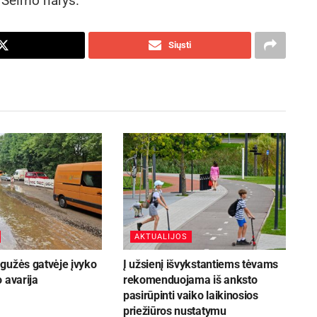
ė Seimo narys.
Siųsti
AKTUALIJOS
gužės gatvėje įvyko
Į užsienį išvykstantiems tėvams
 avarija
rekomenduojama iš anksto
pasirūpinti vaiko laikinosios
priežiūros nustatymu