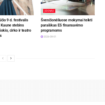
ĮDOMU
ūčio 9 d. festivalis
Švenčionėliuose mokymai teikti
Kaune stebins
paraiškas ES finansavimo
šokio, cirko ir teatro
programoms
s
2026-08-01