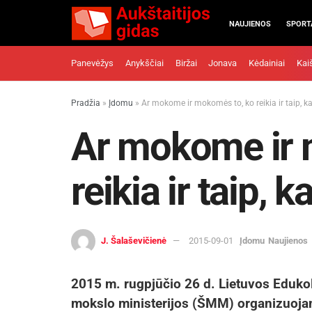
NAUJIENOS
SPORT
Panevėžys
Anykščiai
Biržai
Jonava
Kėdainiai
Kai
Pradžia
»
Įdomu
»
Ar mokome ir mokomės to, ko reikia ir taip, ka
Ar mokome ir 
reikia ir taip, k
J. Šalaševičienė
2015-09-01
Įdomu
Naujienos
2015 m. rugpjūčio 26 d. Lietuvos Edukol
mokslo ministerijos (ŠMM) organizuojam