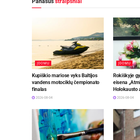
Panašūs
straipsniai
ĮDOMU
ĮDOMU
Kupiškio mariose vyks Baltijos
Rokiškyje gy
vandens motociklų čempionato
eisena „Atmi
finalas
Holokausto 
2026-08-04
2026-08-04