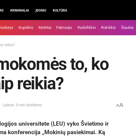
AS
KRIMINALAI
ĮDOMU
KULTŪRA
šiadorys
Kupiškis
Molėtai
Pakruojis
Radviliškis
Rokiškis
Šiauliai
ip reikia?
mokomės to, ko
aip reikia?
A
Laikas: 3 min skaitymo
A
ogijos universitete (LEU) vyko Švietimo ir
a konferencija „Mokinių pasiekimai. Ką