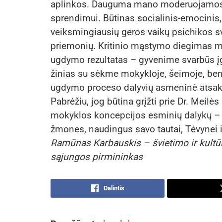
aplinkos. Dauguma mano moderuojamos sa
sprendimui. Būtinas socialinis-emocinis,
veiksmingiausių geros vaikų psichikos sv
priemonių. Kritinio mąstymo diegimas m
ugdymo rezultatas – gyvenime svarbūs įg
žinias su sėkme mokykloje, šeimoje, bend
ugdymo proceso dalyvių asmeninė atsak
Pabrėžiu, jog būtina grįžti prie Dr. Meilė
mokyklos koncepcijos esminių dalykų – u
žmones, naudingus savo tautai, Tėvynei i
Ramūnas Karbauskis – švietimo ir kultūro
sąjungos pirmininkas
Dalintis