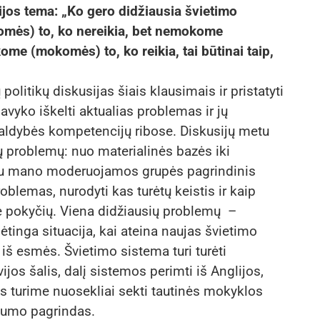
sijos tema: „Ko gero didžiausia švietimo
omės) to, ko nereikia, bet nemokome
ome (mokomės) to, ko reikia, tai būtinai taip,
olitikų diskusijas šiais klausimais ir pristatyti
avyko iškelti aktualias problemas ir jų
valdybės kompetencijų ribose. Diskusijų metu
ų problemų: nuo materialinės bazės iki
iau mano moderuojamos grupės pagrindinis
oblemas, nurodyti kas turėtų keistis ir kaip
rie pokyčių. Viena didžiausių problemų –
tinga situacija, kai ateina naujas švietimo
 iš esmės. Švietimo sistema turi turėti
ijos šalis, dalį sistemos perimti iš Anglijos,
s turime nuosekliai sekti tautinės mokyklos
ngumo pagrindas.