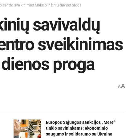
 centro sveikinimas Mokslo ir žinių dienos proga
inių savivaldų
entro sveikinimas
ų dienos proga
A
A
Europos Sąjungos sankcijos „Mere“
tinklo savininkams: ekonominio
saugumo ir solidarumo su Ukraina