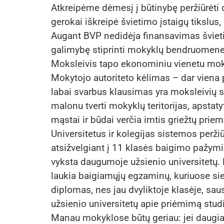
Atkreipėme dėmesį į būtinybę peržiūrėti 
gerokai iškreipė švietimo įstaigų tikslus,
Augant BVP nedidėja finansavimas šviet
galimybę stiprinti mokyklų bendruomene
Moksleivis tapo ekonominiu vienetu mokyk
Mokytojo autoriteto kėlimas – dar viena
labai svarbus klausimas yra moksleivių 
malonu tverti mokyklų teritorijas, apstat
mąstai ir būdai verčia imtis griežtų prie
Universitetus ir kolegijas sistemos perži
atsižvelgiant į 11 klasės baigimo pažymiu
vyksta daugumoje užsienio universitetų.
laukia baigiamųjų egzaminų, kuriuose si
diplomas, nes jau dvyliktoje klasėje, saus
užsienio universitetų apie priėmimą studi
Manau mokyklose būtų geriau: jei daugi