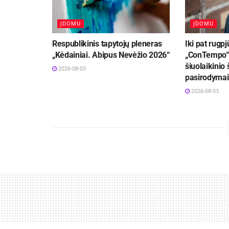
ĮDOMU
ĮDOMU
Respublikinis tapytojų pleneras
Iki pat rugpj
„Kėdainiai. Abipus Nevėžio 2026“
„ConTempo“ 
šiuolaikinio 
2026-08-03
pasirodymai
2026-08-03