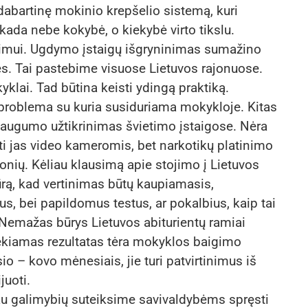
dabartinę mokinio krepšelio sistemą, kuri
 kada nebe kokybė, o kiekybė virto tikslu.
imui. Ugdymo įstaigų išgryninimas sumažino
s. Tai pastebime visuose Lietuvos rajonuose.
lai. Tad būtina keisti ydingą praktiką.
 problema su kuria susiduriama mokykloje. Kitas
saugumo užtikrinimas švietimo įstaigose. Nėra
yti jas video kameromis, bet narkotikų platinimo
monių. Kėliau klausimą apie stojimo į Lietuvos
ūrą, kad vertinimas būtų kaupiamasis,
s, bei papildomus testus, ar pokalbius, kaip tai
 Nemažas būrys Lietuvos abiturientų ramiai
ekiamas rezultatas tėra mokyklos baigimo
io – kovo mėnesiais, jie turi patvirtinimus iš
juoti.
au galimybių suteiksime savivaldybėms spręsti