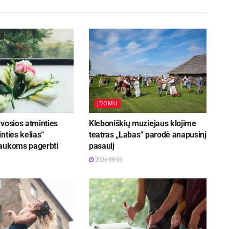
ĮDOMU
vosios atminties
Kleboniškių muziejaus klojime
nties kelias“
teatras „Labas“ parodė anapusinį
aukoms pagerbti
pasaulį
2026-08-03