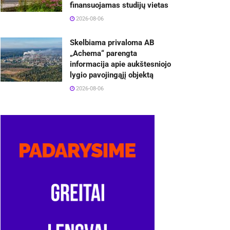
finansuojamas studijų vietas
2026-08-06
Skelbiama privaloma AB
„Achema“ parengta
informacija apie aukštesniojo
lygio pavojingąjį objektą
2026-08-06