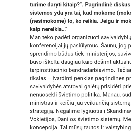
turime daryti kitaip?“. Pagrindinė disku
sistemos yda yra tai, kad mokome (mok
(nesimokome) to, ko reikia. Jeigu ir mok
kaip nereikia…“
Man teko padėti organizuoti savivaldybių p
konferencijai jų pasiūlymus. Šaunu, jog p
sprendimo būdus tiek ministerijos, savi
buvo iškelta daugiau kaip dešimt aktuali
tarpinstitucinio bendradarbiavimo. Tač
tikslas – įvardinti penkias pagrindines pr
savivaldybės atstovai galėtų prisidėti p
nenuosekli švietimo politika. Manau, sudė
ministras ir keičia jau veikiančią sistemą
strategiją. Negalime lygiuotis į Skandinav
Vokietijos, Danijos švietimo sistemų. Me
koncepcija. Tai mūsų tautos ir valstybi