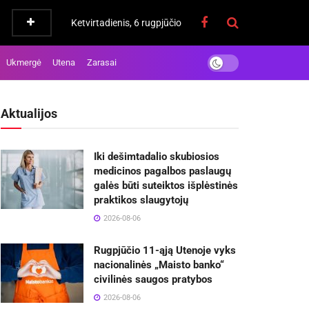
Ketvirtadienis, 6 rugpjūčio
Ukmergė
Utena
Zarasai
Aktualijos
Iki dešimtadalio skubiosios
medicinos pagalbos paslaugų
galės būti suteiktos išplėstinės
praktikos slaugytojų
2026-08-06
Rugpjūčio 11-ąją Utenoje vyks
nacionalinės „Maisto banko“
civilinės saugos pratybos
2026-08-06