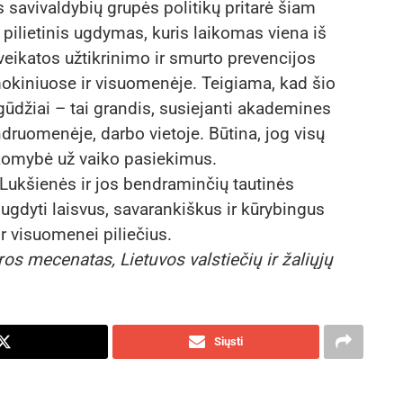
vivaldybių grupės politikų pritarė šiam
 pilietinis ugdymas, kuris laikomas viena iš
eikatos užtikrinimo ir smurto prevencijos
okiniuose ir visuomenėje. Teigiama, kad šio
ūdžiai – tai grandis, susiejanti akademines
ruomenėje, darbo vietoje. Būtina, jog visų
omybė už vaiko pasiekimus.
s Lukšienės ir jos bendraminčių tautinės
gdyti laisvus, savarankiškus ir kūrybingus
r visuomenei piliečius.
s mecenatas, Lietuvos valstiečių ir žaliųjų
Siųsti