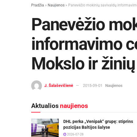
Pradžia
»
Naujienos
»
Panevėžio mokinių savivaldų informavimo
Panevėžio mok
informavimo c
Mokslo ir žini
J. Šalaševičienė
2015-09-01
Naujienos
Aktualios
naujienos
DHL perka „Venipak“ grupę: stiprins
pozicijas Baltijos šalyse
2026-07-28