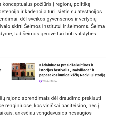
 konceptualus požiūris į regionų politiką
ncija ir kadencija turi sietis su atestacijos
prendimai dėl sveikos gyvensenos ir vertybių
valo skirti Šeimos institutui ir šeimoms. Šeima
gdyme, tad šeimos gerovė turi būti valstybės
Kėdainiuose prasidės kultūros ir
a
istorijos festivalis „Radviliada“ ir
papasakos kunigaikščių Radvilų istoriją
2026-08-04
ulių rajono sprendimais dėl draudimo prekiauti
 renginiuose, kas visiškai pasiteisino, nes į
 vaikais, anksčiau vengdavusios nesaugios