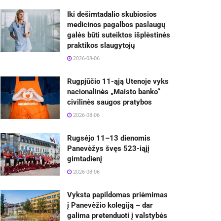
Iki dešimtadalio skubiosios
medicinos pagalbos paslaugų
galės būti suteiktos išplėstinės
praktikos slaugytojų
2026-08-06
Rugpjūčio 11-ąją Utenoje vyks
nacionalinės „Maisto banko“
civilinės saugos pratybos
2026-08-06
Rugsėjo 11–13 dienomis
Panevėžys švęs 523-iąjį
gimtadienį
2026-08-06
Vyksta papildomas priėmimas
į Panevėžio kolegiją – dar
galima pretenduoti į valstybės