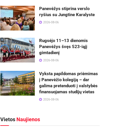
Panevėžys stiprina verslo
ryšius su Jungtine Karalyste
2026-08-06
Rugsėjo 11–13 dienomis
Panevėžys švęs 523-iąjį
gimtadienį
2026-08-06
Vyksta papildomas priėmimas
į Panevėžio kolegiją – dar
galima pretenduoti į valstybės
finansuojamas studijų vietas
2026-08-06
Vietos
Naujienos