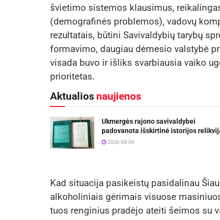
švietimo sistemos klausimus, reikalingas
(demografinės problemos), vadovų kompete
rezultatais, būtini Savivaldybių tarybų s
formavimo, daugiau dėmesio valstybė pri
visada buvo ir išliks svarbiausia vaiko u
prioritetas.
Aktualios
naujienos
Ukmergės rajono savivaldybei
padovanota išskirtinė istorijos relikvij
2026-08-04
Kad situacija pasikeistų pasidalinau Šia
alkoholiniais gėrimais visuose masiniuose
tuos renginius pradėjo ateiti šeimos su