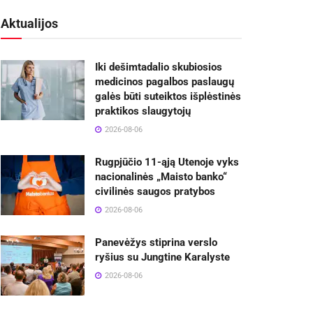
Aktualijos
Iki dešimtadalio skubiosios
medicinos pagalbos paslaugų
galės būti suteiktos išplėstinės
praktikos slaugytojų
2026-08-06
Rugpjūčio 11-ąją Utenoje vyks
nacionalinės „Maisto banko“
civilinės saugos pratybos
2026-08-06
Panevėžys stiprina verslo
ryšius su Jungtine Karalyste
2026-08-06