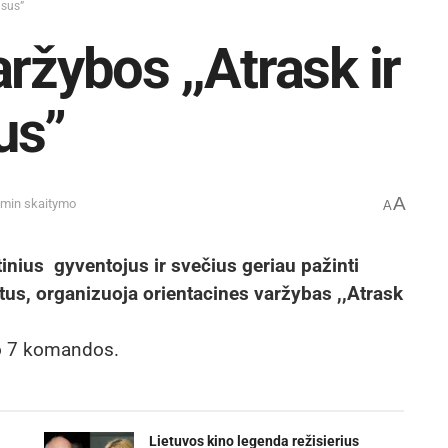
asus”
ržybos ,,Atrask ir
us”
A
 min skaitymo
A
ius gyventojus ir svečius geriau pažinti
ektus, organizuoja orientacines varžybas ,,Atrask
ko 7 komandos.
Lietuvos kino legenda režisierius