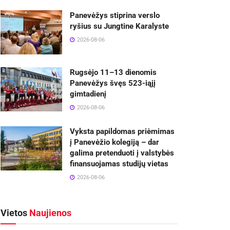
Panevėžys stiprina verslo
ryšius su Jungtine Karalyste
2026-08-06
Rugsėjo 11–13 dienomis
Panevėžys švęs 523-iąjį
gimtadienį
2026-08-06
Vyksta papildomas priėmimas
į Panevėžio kolegiją – dar
galima pretenduoti į valstybės
finansuojamas studijų vietas
2026-08-06
Vietos
Naujienos