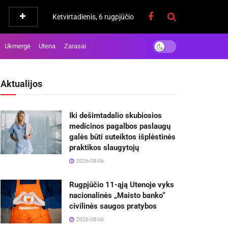
Ketvirtadienis, 6 rugpjūčio
Ukmergė
Utena
Zarasai
Aktualijos
Iki dešimtadalio skubiosios
medicinos pagalbos paslaugų
galės būti suteiktos išplėstinės
praktikos slaugytojų
2026-08-06
Rugpjūčio 11-ąją Utenoje vyks
nacionalinės „Maisto banko“
civilinės saugos pratybos
2026-08-06