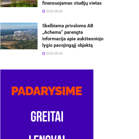
finansuojamas studijų vietas
2026-08-06
Skelbiama privaloma AB
„Achema“ parengta
informacija apie aukštesniojo
lygio pavojingąjį objektą
2026-08-06