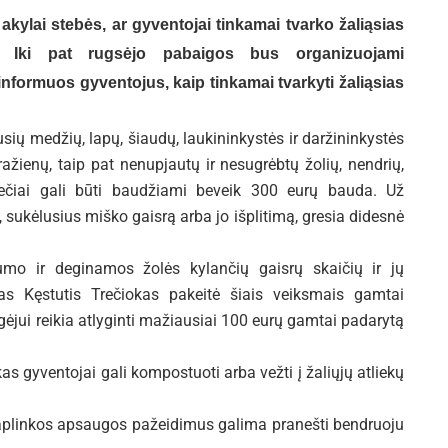
akylai stebės, ar gyventojai tinkamai tvarko žaliąsias
i. Iki pat rugsėjo pabaigos bus organizuojami
informuos gyventojus, kaip tinkamai tvarkyti žaliąsias
sių medžių, lapų, šiaudų, laukininkystės ir daržininkystės
ažienų, taip pat nenupjautų ir nesugrėbtų žolių, nendrių,
iečiai gali būti baudžiami beveik 300 eurų bauda. Už
sukėlusius miško gaisrą arba jo išplitimą, gresia didesnė
mo ir deginamos žolės kylančių gaisrų skaičių ir jų
as Kęstutis Trečiokas pakeitė šiais veiksmais gamtai
jui reikia atlyginti mažiausiai 100 eurų gamtai padarytą
as gyventojai gali kompostuoti arba vežti į žaliųjų atliekų
tus aplinkos apsaugos pažeidimus galima pranešti bendruoju