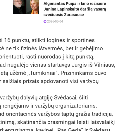
Algimantas Puipa ir kino režisierė
Janina Lapinskaitė dar šią vasarą
svečiuosis Zarasuose
2026-08-04
i 16 punktų, atlikti logines ir sportines
ikė ne tik fizinės ištvermės, bet ir gebėjimo
iorientuoti, rasti nuorodas į kitą punktą.
d nugalėjo vienas startavęs Jurgis iš Vilniaus,
vietą užėmė ,,Turnikiniai”. Prizininkams buvo
r salžiais prizais apdovanoti visi varžybų
aržybų dalyvių atgiję Svėdasai, šilti
ių rengėjams ir varžybų organizatoriams.
d orientacinės varžybos taptų gražia tradicija,
nimą, skatinančia prasmingai leisti laisvalaikį
entuziazmą, kavinei ,,Pas Gedą“ ir Svėdasų