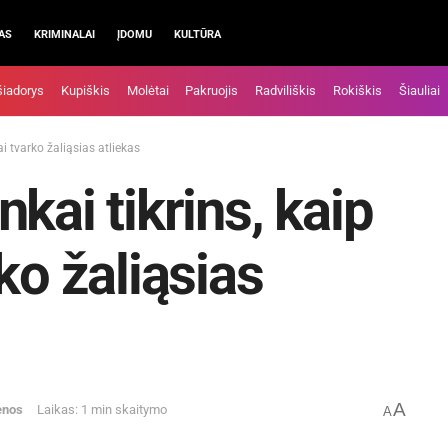
AS
KRIMINALAI
ĮDOMU
KULTŪRA
šiadorys
Kupiškis
Molėtai
Pakruojis
Radviliškis
Rokiškis
Šiauliai
i tvarko žaliąsias atliekas
kai tikrins, kaip
ko žaliąsias
A
enos
Laikas: 1 min skaitymo
A