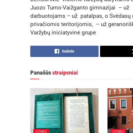
Juozo Tumo-Vaižganto gimnazijai – už 
darbuotojams – už patalpas, o Svėdasų 
privačiomis teritorijomis, – už geranori
Varžybų iniciatyvinė grupė
Dalintis
Panašūs
straipsniai
ĮDOMU
ĮDOMU