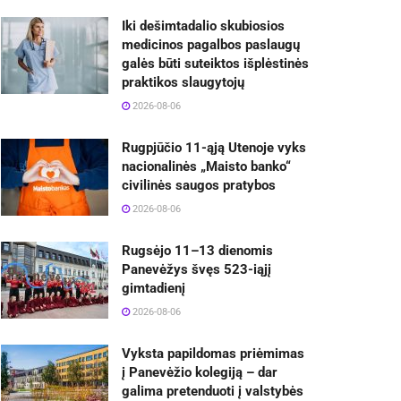
Iki dešimtadalio skubiosios
medicinos pagalbos paslaugų
galės būti suteiktos išplėstinės
praktikos slaugytojų
2026-08-06
Rugpjūčio 11-ąją Utenoje vyks
nacionalinės „Maisto banko“
civilinės saugos pratybos
2026-08-06
Rugsėjo 11–13 dienomis
Panevėžys švęs 523-iąjį
gimtadienį
2026-08-06
Vyksta papildomas priėmimas
į Panevėžio kolegiją – dar
galima pretenduoti į valstybės