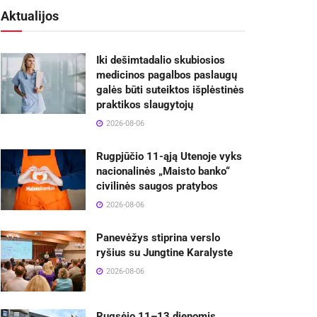
Aktualijos
Iki dešimtadalio skubiosios
medicinos pagalbos paslaugų
galės būti suteiktos išplėstinės
praktikos slaugytojų
2026-08-06
Rugpjūčio 11-ąją Utenoje vyks
nacionalinės „Maisto banko“
civilinės saugos pratybos
2026-08-06
Panevėžys stiprina verslo
ryšius su Jungtine Karalyste
2026-08-06
Rugsėjo 11–13 dienomis