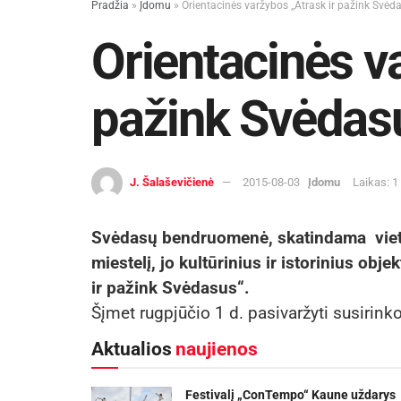
Pradžia
»
Įdomu
»
Orientacinės varžybos ,,Atrask ir pažink Svėd
Orientacinės va
pažink Svėdas
J. Šalaševičienė
2015-08-03
Įdomu
Laikas: 1
Svėdasų bendruomenė, skatindama vietin
miestelį, jo kultūrinius ir istorinius obj
ir pažink Svėdasus“.
Šįmet rugpjūčio 1 d. pasivaržyti susirin
Aktualios
naujienos
Festivalį „ConTempo“ Kaune uždarys