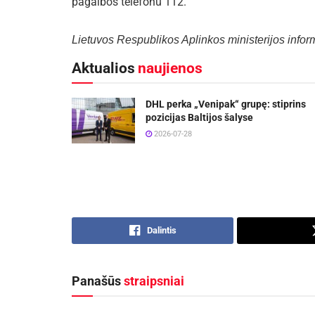
pagalbos telefonu 112.
Lietuvos Respublikos Aplinkos ministerijos infor
Aktualios
naujienos
DHL perka „Venipak“ grupę: stiprins
pozicijas Baltijos šalyse
2026-07-28
Dalintis
Panašūs
straipsniai