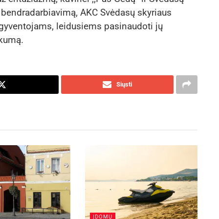
bendradarbiavimą, AKC Svėdasų skyriaus
gyventojams, leidusiems pasinaudoti jų
škumą.
Siųsti
ĮDOMU