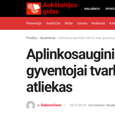
NAUJIENOS
SPORT
Panevėžys
Anykščiai
Biržai
Jonava
Kėdainiai
Kai
Pradžia
»
Gyvenimas
»
Aplinkosaugininkai tikrins, kaip gyventoja
Aplinkosauginin
gyventojai tvar
atliekas
J. Šalaševičienė
2015-08-03
Gyvenimas
Nauji