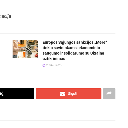
macija
Europos Sąjungos sankcijos „Mere“
tinklo savininkams: ekonominio
saugumo ir solidarumo su Ukraina
užtikrinimas
2026-07-25
Siųsti