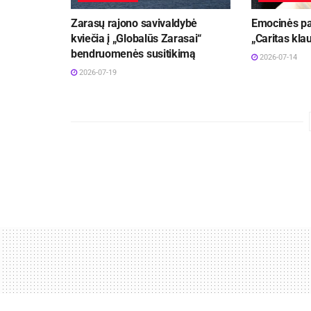
Zarasų rajono savivaldybė
Emocinės pag
kviečia į „Globalūs Zarasai“
„Caritas kla
bendruomenės susitikimą
2026-07-14
2026-07-19