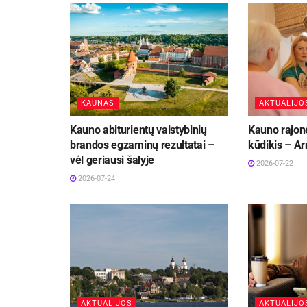
KAUNAS
AKTUALIJO
Kauno abiturientų valstybinių
Kauno rajon
brandos egzaminų rezultatai –
kūdikis – Ar
vėl geriausi šalyje
2026-07-22
2026-07-24
AKTUALIJOS
AKTUALIJO