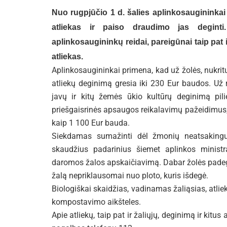
Nuo rugpjūčio 1 d. šalies aplinkosaugininkai 
atliekas ir paiso draudimo jas degint
aplinkosaugininkų reidai, pareigūnai taip pat 
atliekas.
Aplinkosaugininkai primena, kad už žolės, nukritu
atliekų deginimą gresia iki 230 Eur baudos. Už r
javų ir kitų žemės ūkio kultūrų deginimą pil
priešgaisrinės apsaugos reikalavimų pažeidimus, 
kaip 1 100 Eur bauda.
Siekdamas sumažinti dėl žmonių neatsakingu
skaudžius padarinius šiemet aplinkos ministr
daromos žalos apskaičiavimą. Dabar žolės padegė
žalą nepriklausomai nuo ploto, kuris išdegė.
Biologiškai skaidžias, vadinamas žaliąsias, atliek
kompostavimo aikšteles.
Apie atliekų, taip pat ir žaliųjų, deginimą ir ki