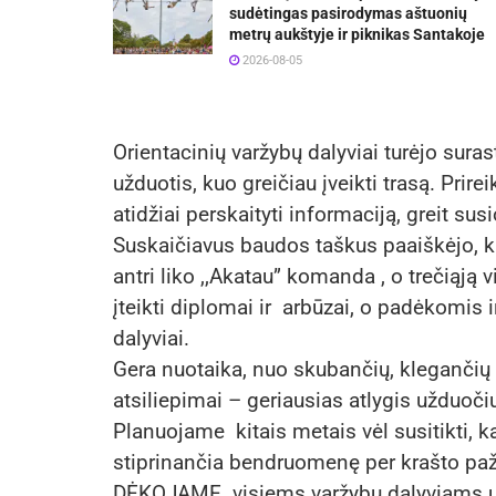
sudėtingas pasirodymas aštuonių
metrų aukštyje ir piknikas Santakoje
2026-08-05
Orientacinių varžybų dalyviai turėjo surast
užduotis, kuo greičiau įveikti trasą. Prire
atidžiai perskaityti informaciją, greit sus
Suskaičiavus baudos taškus paaiškėjo, ka
antri liko ,,Akatau” komanda , o trečiąją 
įteikti diplomai ir arbūzai, o padėkomis i
dalyviai.
Gera nuotaika, nuo skubančių, klegančių v
atsiliepimai – geriausias atlygis užduoč
Planuojame kitais metais vėl susitikti, ka
stiprinančia bendruomenę per krašto paži
DĖKOJAME visiems varžybų dalyviams už 