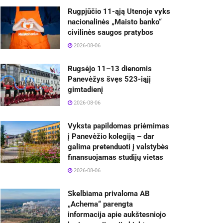
Rugpjūčio 11-ąją Utenoje vyks
nacionalinės „Maisto banko“
civilinės saugos pratybos
2026-08-06
Rugsėjo 11–13 dienomis
Panevėžys švęs 523-iąjį
gimtadienį
2026-08-06
Vyksta papildomas priėmimas
į Panevėžio kolegiją – dar
galima pretenduoti į valstybės
finansuojamas studijų vietas
2026-08-06
Skelbiama privaloma AB
„Achema“ parengta
informacija apie aukštesniojo