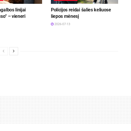
albos linijai
Policijos reidai šalies keliuose
uso“ – vieneri
liepos mėnesį
2026-07-13