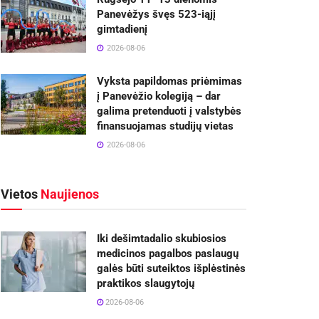
Panevėžys švęs 523-iąjį
gimtadienį
2026-08-06
Vyksta papildomas priėmimas
į Panevėžio kolegiją – dar
galima pretenduoti į valstybės
finansuojamas studijų vietas
2026-08-06
Vietos
Naujienos
Iki dešimtadalio skubiosios
medicinos pagalbos paslaugų
galės būti suteiktos išplėstinės
praktikos slaugytojų
2026-08-06