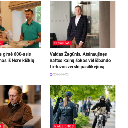
S
FINANSAI
e gimė 600-asis
Vaidas Žagūnis. Atsinaujinęs
nas iš Noreikiškių
naftos kainų šokas vėl išbando
Lietuvos verslo pasitikėjimą
2026-07-22
S
NAUJIENOS