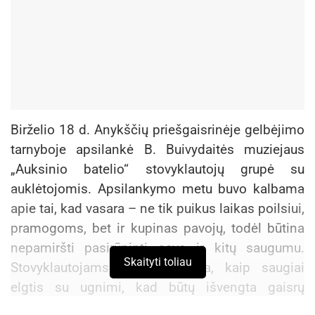
Birželio 18 d. Anykščių priešgaisrinėje gelbėjimo
tarnyboje apsilankė B. Buivydaitės muziejaus
„Auksinio batelio“ stovyklautojų grupė su
auklėtojomis. Apsilankymo metu buvo kalbama
apie tai, kad vasara – ne tik puikus laikas poilsiui,
pramogoms, bet ir kupinas pavojų, todėl būtina
nepamiršti pasirūpinti savo ir kitų saugumu.
Skaityti toliau
Stovyklautojams buvo priminta, kaip saugiai
elgtis su ugnimi, kad būtų išvengta gaisrų
atvirose teritorijose ir namuose. Vaikams buvo