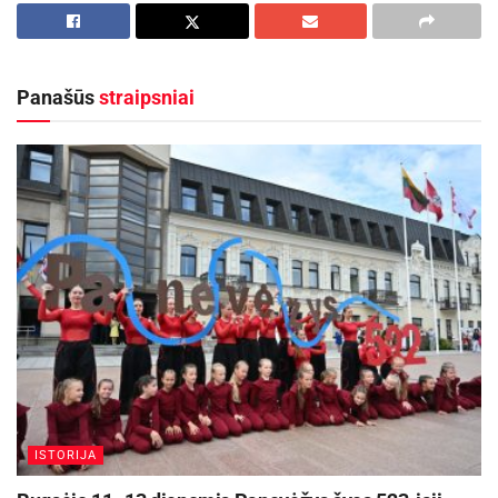
išvardinti pagrindiniai pavojai maudantis
vandens telkiniuose, bei patarta, kaip jų išvengti.
Mažiesiems lankytojams pristatytos pirminės
Panašūs
straipsniai
gaisro gesinimo priemonės, ugniagesių turima
technika ir įranga, kurią buvo leista visiems
norintiems išbandyti. Jauniesiems svečiams
buvo plačiai papasakota apie ugniagesio
gelbėtojo profesija ir paaiškinta, kokius kriterijus
reikia atitikti, norint tapti ugniagesiu gelbėtoju.
Anykščių PGT informacija
Aktualios
naujienos
Prasidėjo Respublikinis tapytojų pleneras
„Kėdainiai abipus Nevėžio“!
ISTORIJA
2026-08-07