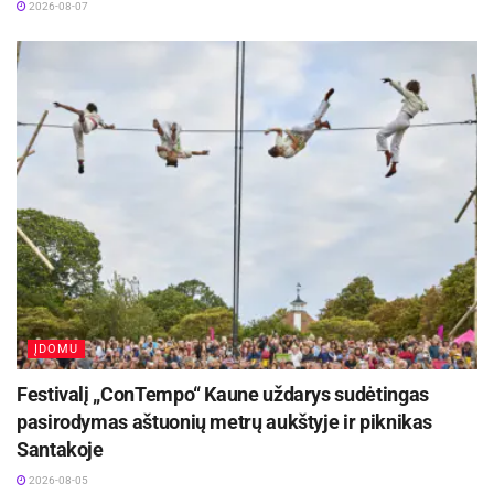
2026-08-07
ĮDOMU
Festivalį „ConTempo“ Kaune uždarys sudėtingas
pasirodymas aštuonių metrų aukštyje ir piknikas
Santakoje
2026-08-05