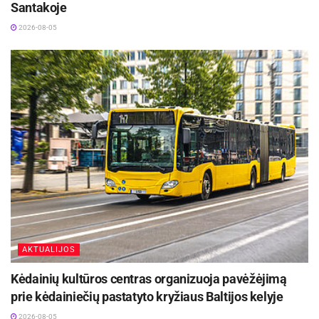
Santakoje
2026-08-05
AKTUALIJOS
Kėdainių kultūros centras organizuoja pavėžėjimą
prie kėdainiečių pastatyto kryžiaus Baltijos kelyje
2026-08-05