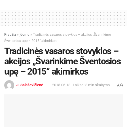
Pradžia
»
Įdomu
»
Tradicinės vasaros stovyklos – akcijos „Švarinkime
Šventosios upę – 2015“ akimirkos
Tradicinės vasaros stovyklos –
akcijos „Švarinkime Šventosios
upę – 2015“ akimirkos
A
J. Šalaševičienė
2015-06-18
Laikas: 3 min skaitymo
A