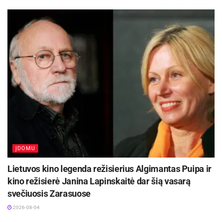
ĮDOMU
Lietuvos kino legenda režisierius Algimantas Puipa ir
kino režisierė Janina Lapinskaitė dar šią vasarą
svečiuosis Zarasuose
2026-08-04