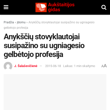
Pradžia
»
Įdomu
»
Anykščių stovyklautojai susipažino su ugniagesio
gelbėtojo profesija
Anykščių stovyklautojai
susipažino su ugniagesio
gelbėtojo profesija
A
J. Šalaševičienė
2015-06-18
Laikas: 1 min skaitymo
A