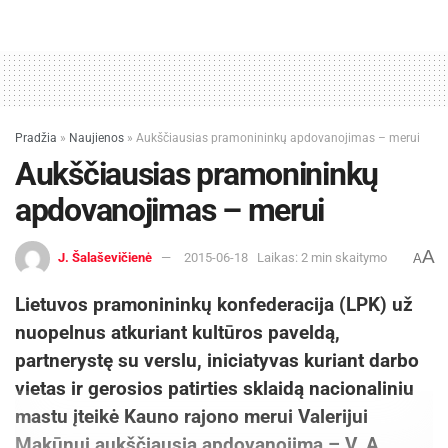
Pradžia
»
Naujienos
»
Aukščiausias pramonininkų apdovanojimas – merui
Aukščiausias pramonininkų
apdovanojimas – merui
A
J. Šalaševičienė
2015-06-18
Laikas: 2 min skaitymo
A
Lietuvos pramonininkų konfederacija (LPK) už
nuopelnus atkuriant kultūros paveldą,
partnerystę su verslu, iniciatyvas kuriant darbo
vietas ir gerosios patirties sklaidą nacionaliniu
mastu įteikė Kauno rajono merui Valerijui
Makūnui aukščiausią apdovanojimą –
V. A.