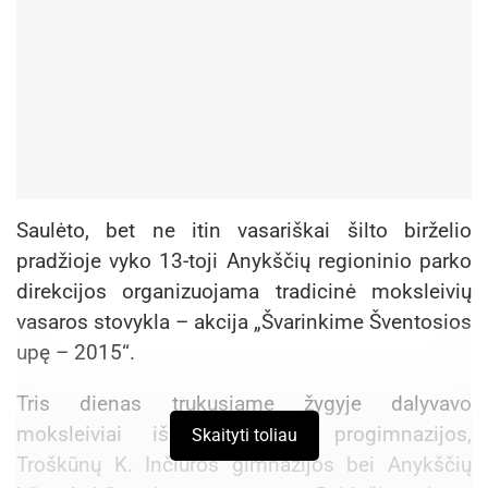
Saulėto, bet ne itin vasariškai šilto birželio
pradžioje vyko 13-toji Anykščių regioninio parko
direkcijos organizuojama tradicinė moksleivių
vasaros stovykla – akcija „Švarinkime Šventosios
upę – 2015“.
Tris dienas trukusiame žygyje dalyvavo
moksleiviai iš A.Vienuolio progimnazijos,
Skaityti toliau
Troškūnų K. Inčiūros gimnazijos bei Anykščių