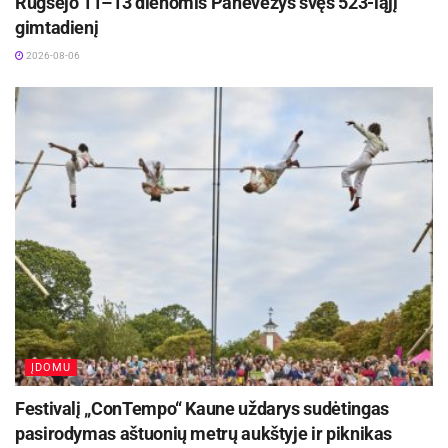
Rugsėjo 11–13 dienomis Panevėžys švęs 523-iąjį
gimtadienį
Kauno rajone, Čekiškėje vyks 2028 metų Europos
ir pasaulio greičio automodelių čempionatas
2026-08-06
2026-08-07
ĮDOMU
Festivalį „ConTempo“ Kaune uždarys sudėtingas
pasirodymas aštuonių metrų aukštyje ir piknikas