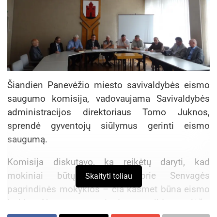
Šiandien Panevėžio miesto savivaldybės eismo
saugumo komisija, vadovaujama Savivaldybės
administracijos direktoriaus Tomo Juknos,
sprendė gyventojų siūlymus gerinti eismo
saugumą.
Komisija diskutavo, ką reikėtų daryti, kad
mokiniai būtų saugesni prie Senvagės
Skaityti toliau
pagrindinės mokyklos – čia kasmet būna eismo
įvykių. Nuspręsta atsiradus papildomų lėšų,
paaukštinti pėsčiųjų perėją.