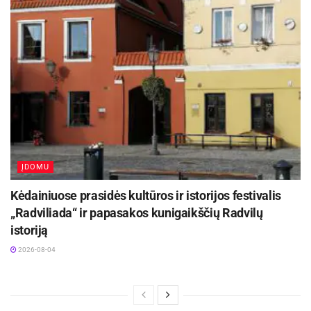
ĮDOMU
Kėdainiuose prasidės kultūros ir istorijos festivalis
„Radviliada“ ir papasakos kunigaikščių Radvilų
istoriją
2026-08-04