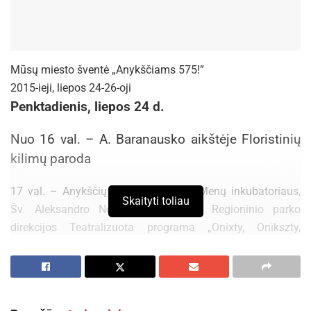
Mūsų miesto šventė „Anykščiams 575!”
2015-ieji, liepos 24-26-oji
Penktadienis, liepos 24 d.
Nuo 16 val. – A. Baranausko aikštėje Floristinių
kilimų paroda
17 val. – Anykščių dvarvietėje šalia Menų inkubatoriaus,
Skaityti toliau
Šv. Aleksandro Neviškio cerkvės ir Regioninio parko
direkcijos Teatralizuota programa „Onixty, Onikszty,
Anykščiai”
19.30 val. – Šventinė eisena nuo Anykščių dvarvietės
miesto centro link
20 val. – Prie Kultūros centro Miesto šventės „Anykščiams