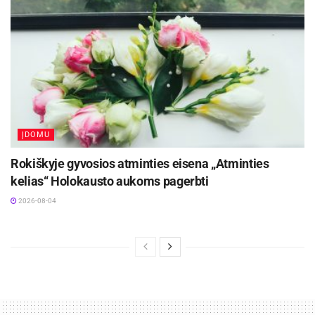
ansambliu „Mindrė” ir grupe „Jonis”
Organizatorius
Anykščių r. savivaldybė
ĮDOMU
Rokiškyje gyvosios atminties eisena „Atminties
kelias“ Holokausto aukoms pagerbti
2026-08-04