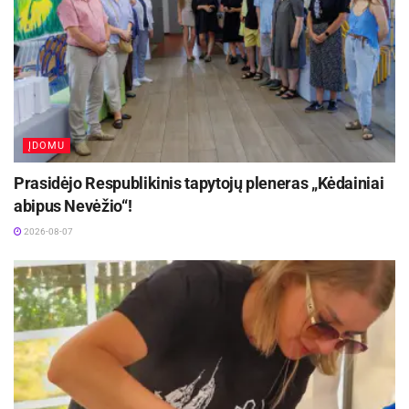
Sambūryje nevyriausybinių organizacijų
aktyvistai rungėsi įvairiausiose sportinėse
varžybose. Žaidėjai suko lanką, bėgo su maišais,
savo jėgas išbandė kitose nuotaikingose
estafetėse.
ĮDOMU
Aktualios
naujienos
Prasidėjo Respublikinis tapytojų pleneras „Kėdainiai
Tarptautinis vargonų muzikos festivalis „Cantus
abipus Nevėžio“!
organi“ kviečia į išskirtinį koncertą Kėdainiuose!
2026-08-07
2026-08-09
Netrukus Zarasuose – aktorinio meistriškumo
kursai su aktore Emilija Latėnaite
2026-08-08
Pirmame nevyriausybinių organizacijų
sambūryje pačia aktyviausia buvo išrinkta