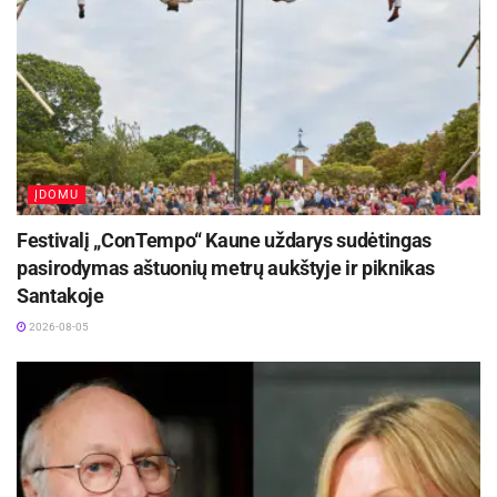
ĮDOMU
Festivalį „ConTempo“ Kaune uždarys sudėtingas
pasirodymas aštuonių metrų aukštyje ir piknikas
Santakoje
2026-08-05