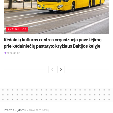
AKTUALIJOS
Kėdainių kultūros centras organizuoja pavėžėjimą
prie kėdainiečių pastatyto kryžiaus Baltijos kelyje
2026-08-05
Pradžia
»
Įdomu
»
Savi tarp savų