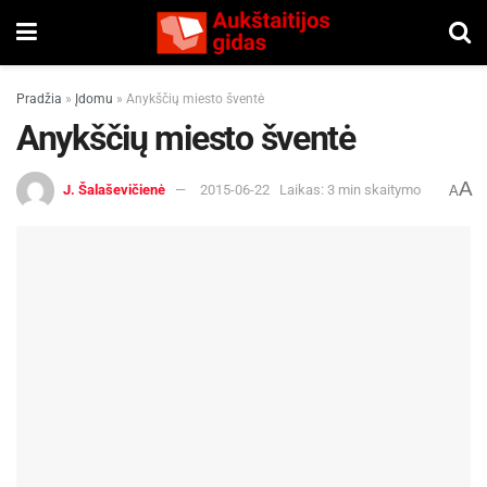
Pradžia
»
Įdomu
»
Anykščių miesto šventė
Anykščių miesto šventė
A
J. Šalaševičienė
2015-06-22
Laikas: 3 min skaitymo
A