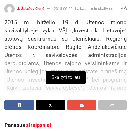
A
J. Šalaševičienė
2015-06-22
Laikas: 1 min skaitymo
A
2015 m. birželio 19 d. Utenos rajono
savivaldybėje vyko VŠĮ „Investuok Lietuvoje”
atstovų susitikimas su uteniškiais. Regionų
plėtros koordinatorė Rugilė Andziukevičiūtė
Utenos r. savivaldybės administracijos
darbuotojams, Utenos rajono verslininkams ir
Utenos kolegijos atstovams pristatė pranešimą
Skaityti toliau
„Utenos investicinės galimybės” bei programą
“Kurk Lietuvai savivaldybėse”. Utenos rajono
savivaldybės administracijos direktoriaus
pavaduotoja Zita Ringelevičienė pakvietė
įmonių
vadovus ir specialistus į dialogą apie situaciją
Utenoje. Kalbant apie verslo bendradarbiavimą
Panašūs
straipsniai
su mokslo institucijomis, išryškėjo aktuali tema