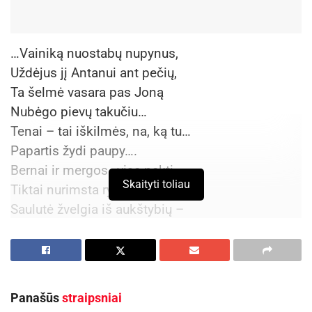
…Vainiką nuostabų nupynus,
Uždėjus jį Antanui ant pečių,
Ta šelmė vasara pas Joną
Nubėgo pievų takučiu…
Tenai – tai iškilmės, na, ką tu…
Papartis žydi paupy….
Bernai ir mergos…visą naktį –
Skaityti toliau
Tiktai nurimsta rytmety…
Saulutė žvelgia iš aukštybių –
Reikės truputį pailsėt…
Taip sunkiai kopus į kalnelį,
Jau greitai teks atgal riedėt…
Panašūs
straipsniai
Šiais eilėraščio posmais gražų penktadienio