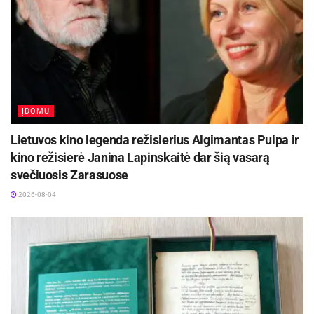
ĮDOMU
Lietuvos kino legenda režisierius Algimantas Puipa ir
kino režisierė Janina Lapinskaitė dar šią vasarą
svečiuosis Zarasuose
2026-08-04