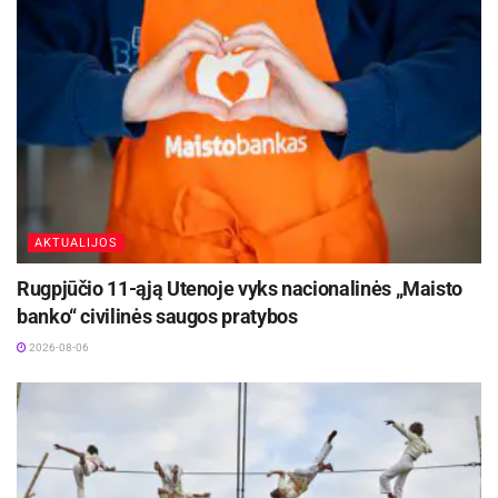
klausimus. VŠĮ „Investuok Lietuvoje” atstovai
domėjosi informacija apie rajono verslumo
galimybes bei aptarė bendradarbiavo kryptį
paruošiant informaciją investuotojams apie
Utenos regioną.
Informaciją parengė: Utenos raj. Viešųjų ryšių
sk. vyr. specialistė Violeta Develienė
AKTUALIJOS
Rugpjūčio 11-ąją Utenoje vyks nacionalinės „Maisto
banko“ civilinės saugos pratybos
2026-08-06