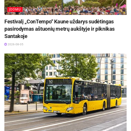
ĮDOMU
Festivalį „ConTempo“ Kaune uždarys sudėtingas
pasirodymas aštuonių metrų aukštyje ir piknikas
Santakoje
2026-08-05