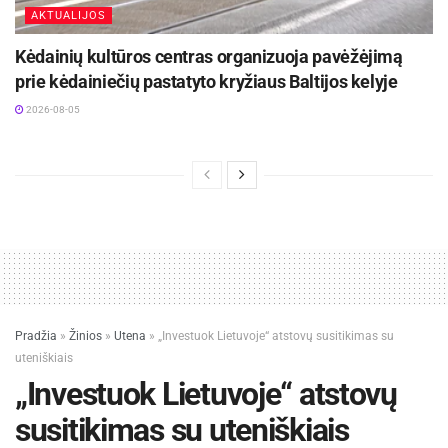
AKTUALIJOS
Kėdainių kultūros centras organizuoja pavėžėjimą
prie kėdainiečių pastatyto kryžiaus Baltijos kelyje
2026-08-05
Pradžia
»
Žinios
»
Utena
»
„Investuok Lietuvoje“ atstovų susitikimas su
uteniškiais
„Investuok Lietuvoje“ atstovų
susitikimas su uteniškiais