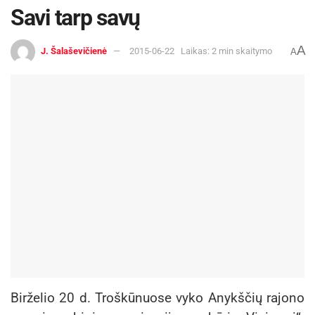
Savi tarp savų
A
J. Šalaševičienė
2015-06-22
Laikas: 2 min skaitymo
A
Birželio 20 d. Troškūnuose vyko Anykščių rajono