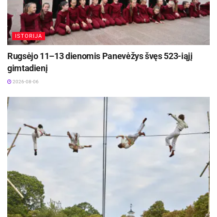
ISTORIJA
Rugsėjo 11–13 dienomis Panevėžys švęs 523-iąjį
gimtadienį
2026-08-06