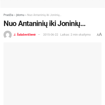
Pradžia
»
Įdomu
»
Nuo Antaninių iki Joninių…
Nuo Antaninių iki Joninių…
A
J. Šalaševičienė
2015-06-22
Laikas: 2 min skaitymo
A