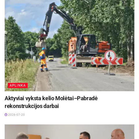
jie grindžiami tik akademinių (egzaminų ar
nacionalinių mokinių pasiekimų patikrinimų)
rezultatų, etatų ar lėšų statistika.
Šaltinis:
Molėtų rajono savivaldybė
Žymos:
Apžvalgos
APLINKA
Aktyviai vyksta kelio Molėtai–Pabradė
rekonstrukcijos darbai
2026-07-20