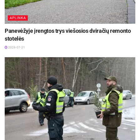
APLINKA
Panevėžyje įrengtos trys viešosios dviračių remonto
stotelės
2026-07-21