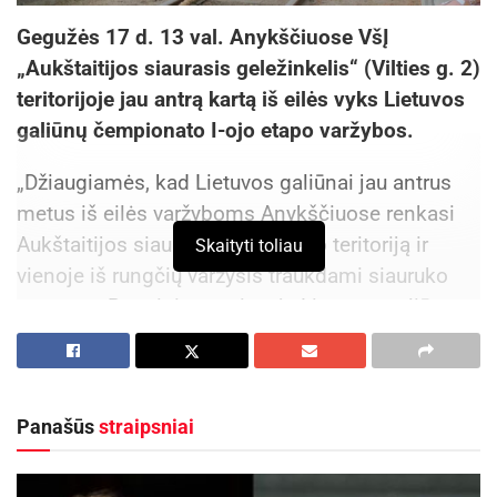
Gegužės 17 d. 13 val. Anykščiuose VšĮ
„Aukštaitijos siaurasis geležinkelis“ (Vilties g. 2)
teritorijoje jau antrą kartą iš eilės vyks Lietuvos
galiūnų čempionato I-ojo etapo varžybos.
„Džiaugiamės, kad Lietuvos galiūnai jau antrus
metus iš eilės varžyboms Anykščiuose renkasi
Aukštaitijos siaurojo geležinkelio teritoriją ir
Skaityti toliau
vienoje iš rungčių varžysis traukdami siauruko
vagonus. Renginį organizuoja Lietuvos galiūnų
federacija, o mes esame šio renginio parneriai“,
– sako VšĮ „Aukštaitijos siaurasis geležinkelis“
direktorius dr. Darius Liutikas.
Panašūs
straipsniai
Pasak organizatorių, Anykščiuose, siaurojo
geležinkelio teritorijoje viena įspūdingiausių šios