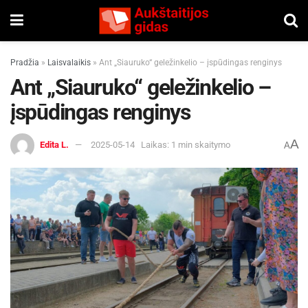
Pradžia
»
Laisvalaikis
»
Ant „Siauruko“ geležinkelio – įspūdingas renginys
Ant „Siauruko“ geležinkelio –
įspūdingas renginys
A
Edita L.
2025-05-14
Laikas: 1 min skaitymo
A