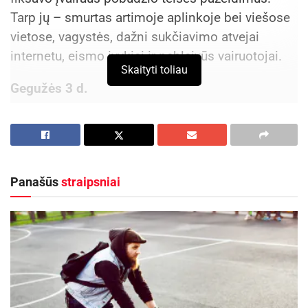
Tarp jų – smurtas artimoje aplinkoje bei viešose
vietose, vagystės, dažni sukčiavimo atvejai
internetu, eismo įvykiai ir neblaivūs vairuotojai.
Skaityti toliau
Gegužės 3 d.
Aktualios
naujienos
Panevėžio pareigūnai surado Kupiškio rajono
sodyboje kanapių plantaciją
Panašūs
straipsniai
2026-07-23
Kauno policija aiškinasi, kas apiplėšė žmogų
2026-07-22
Panevėžio apskritis