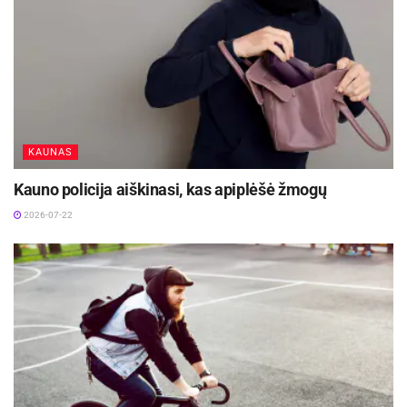
KAUNAS
Kauno policija aiškinasi, kas apiplėšė žmogų
2026-07-22