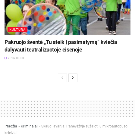
KULTŪRA
Pakruojo šventė „Tu ateik į pasimatymą“ kviečia
dalyvauti teatralizuotoje eisenoje
2026-08-03
Pradžia
»
Kriminalai
»
Skaudi avarija: Panevėžyje sužaloti 8 mikroautobuso
keleiviai