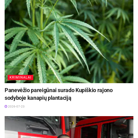
pagrindiniu keliu važiavusio automobilio.
Įvykio vietoje dirba pareigūnai, eismas
reguliuojamas.
Šaltinis:
Panevėžio apskr. VPK
KRIMINALAI
Panevėžio pareigūnai surado Kupiškio rajono
sodyboje kanapių plantaciją
2026-07-23