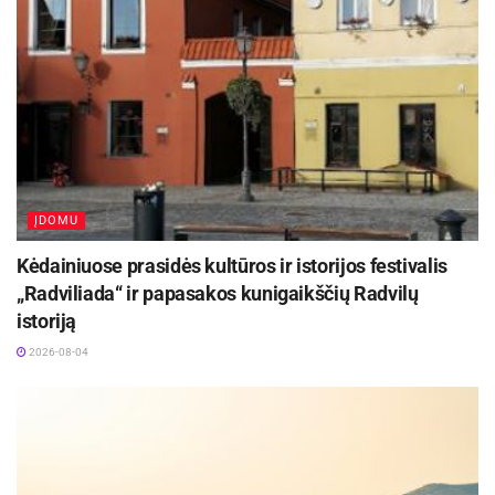
ĮDOMU
Kėdainiuose prasidės kultūros ir istorijos festivalis
„Radviliada“ ir papasakos kunigaikščių Radvilų
istoriją
2026-08-04