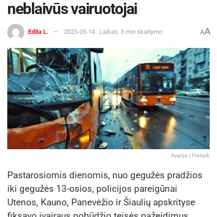
neblaivūs vairuotojai
A
Edita L.
2025-05-14
Laikas: 3 min skaitymo
A
Avarija | Freepik
Pastarosiomis dienomis, nuo gegužės pradžios
iki gegužės 13-osios, policijos pareigūnai
Utenos, Kauno, Panevėžio ir Šiaulių apskrityse
fiksavo įvairaus pobūdžio teisės pažeidimus.