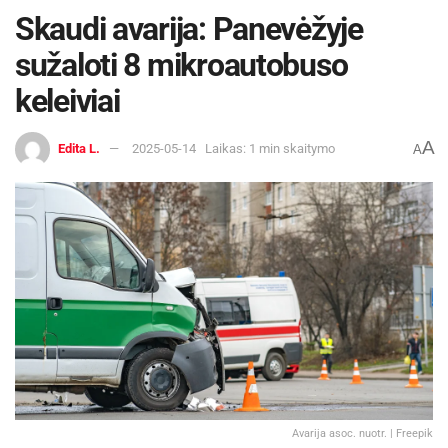
Skaudi avarija: Panevėžyje
sužaloti 8 mikroautobuso
keleiviai
A
Edita L.
2025-05-14
Laikas: 1 min skaitymo
A
Avarija asoc. nuotr. | Freepik