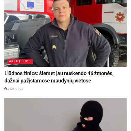
AKTUALIJOS
Liūdnos žinios: šiemet jau nuskendo 46 žmonės,
dažnai pažįstamose maudynių vietose
2026-07-23