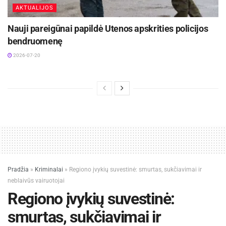
AKTUALIJOS
Nauji pareigūnai papildė Utenos apskrities policijos
bendruomenę
2026-07-20
Pradžia
»
Kriminalai
»
Regiono įvykių suvestinė: smurtas, sukčiavimai ir
neblaivūs vairuotojai
Regiono įvykių suvestinė:
smurtas, sukčiavimai ir