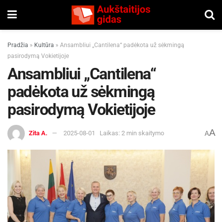
Pradžia
»
Kultūra
»
Ansambliui „Cantilena“ padėkota už sėkmingą
pasirodymą Vokietijoje
Ansambliui „Cantilena“
padėkota už sėkmingą
pasirodymą Vokietijoje
A
Zita A.
2025-08-01
Laikas: 2 min skaitymo
A