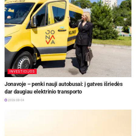
– jis turi viską, ko reikia. Gudvude
pristatėme savo prototipą, tačiau
netrukus viskas taps dar rimčiau, nes
mūsų lenktyninis „Defender“
automobilis jau greitai bus užbaigtas, ir
prasidės tikrieji bandymai.“
Stéphane’as Peterhanselis pridūrė:
„Buvo didelė garbė dalyvauti Gudvude.
Ilgus metus mane žavėjo garsusis
sprinto ruožas, o dabar turėjau galimybę
INVESTICIJOS
jį įveikti pats. Tai buvo puikus renginys,
kurio metu smagiai pabendravau su
Jonavoje – penki nauji autobusai: į gatves išriedės
senais draugais ir susitikau su sirgaliais.
dar daugiau elektrinio transporto
Laukiu artimiausių pasiruošimo
mėnesių prieš mūsų startą Dakare,
2026-08-04
„Stock“ kategorijoje. Sugrįžti prie ištakų
su gamykliniu automobiliu, ypač
„Defender“, kuris yra geriausias bekelės
prekių ženklas, – man didelė garbė būti
to dalimi. Stengsimės su „Defender“