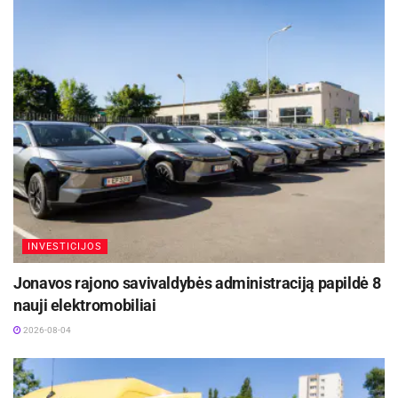
patikimumą.
Festivalyje pirmą kartą pasirodė ir keturis Dakaro
greičio ruožus laimėjusi Sara Price bei legendinis
Stéphane’as Peterhanselis, kuris Dakaro ralio
nugalėtoju tapo net 14 kartų. Abu sportininkai,
kartu su Roku Baciuška, neseniai buvo pristatyti
kaip oficialūs „Defender“ komandos vairuotojai.
Dalindamasi savo įspūdžiais, Sara Price
sakė: „Man labai patiko būti Gudvude –
INVESTICIJOS
čia tiek daug visko vyksta. Įveikiau
Jonavos rajono savivaldybės administraciją papildė 8
garsųjį sprinto ruožą keturis kartus, tai
nauji elektromobiliai
buvo tiesiog nuostabu. Taip pat
išbandžiau trasą bekelės arenoje, kuri
2026-08-04
buvo itin smagi, nes kiekvieną kartą
sėdusi į šį automobilį jaučiu didžiulį
jaudulį. Automobilis paliko puikų įspūdį