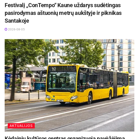
galimybės ir galima ruošti plovą su jautiena,
Festivalį „ConTempo“ Kaune uždarys sudėtingas
įvairius troškinius bei sriubas“, – pasakoja K.
pasirodymas aštuonių metrų aukštyje ir piknikas
Santakoje
Pišniukaitė – Šimkienė.
2026-08-05
AKTUALIJOS
Kėdainių kultūros centras organizuoja pavėžėjimą