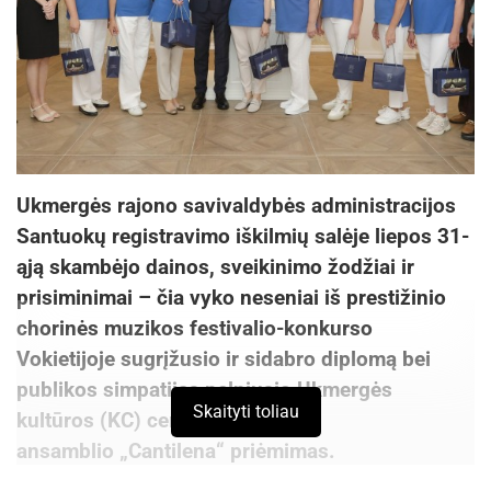
Ukmergės rajono savivaldybės administracijos
Santuokų registravimo iškilmių salėje liepos 31-
ąją skambėjo dainos, sveikinimo žodžiai ir
prisiminimai – čia vyko neseniai iš prestižinio
chorinės muzikos festivalio-konkurso
Vokietijoje sugrįžusio ir sidabro diplomą bei
publikos simpatijas pelniusio Ukmergės
Skaityti toliau
kultūros (KC) centro vokalinio
ansamblio „Cantilena“ priėmimas.