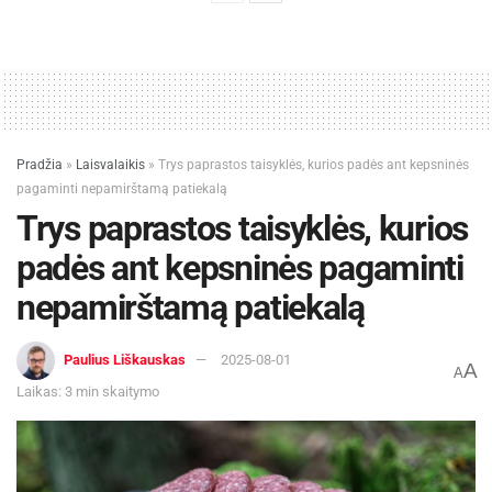
Pasaulio chorų olimpiadoje Rygoje. Džiaugiasi
prasmingomis koncertinėmis kelionėmis
Italijoje, JAV, Švedijoje, Rumunijoje, Vokietijoje,
Lenkijoje.
Savivaldybės administracijos informacija
Pradžia
»
Laisvalaikis
»
Trys paprastos taisyklės, kurios padės ant kepsninės
pagaminti nepamirštamą patiekalą
Šaltinis:
Ukmergės rajono savivaldybė
Trys paprastos taisyklės, kurios
padės ant kepsninės pagaminti
nepamirštamą patiekalą
Paulius Liškauskas
2025-08-01
A
A
Laikas: 3 min skaitymo