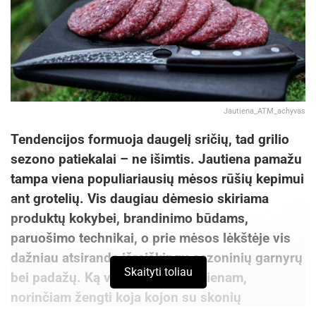
Jautiena_ATM_achyvas
Tendencijos formuoja daugelį sričių, tad grilio
sezono patiekalai – ne išimtis. Jautiena pamažu
tampa viena populiariausių mėsos rūšių kepimui
ant grotelių. Vis daugiau dėmesio skiriama
produktų kokybei, brandinimo būdams,
paruošimo technikai, o prie mėsos lėkštėje vis
dažniau atsiranda išraiškingų sezoninių garnyrų
Skaityti toliau
bei padažų. Ką verta žinoti kiekvienam,
norinčiam žengti koja kojon su skonių