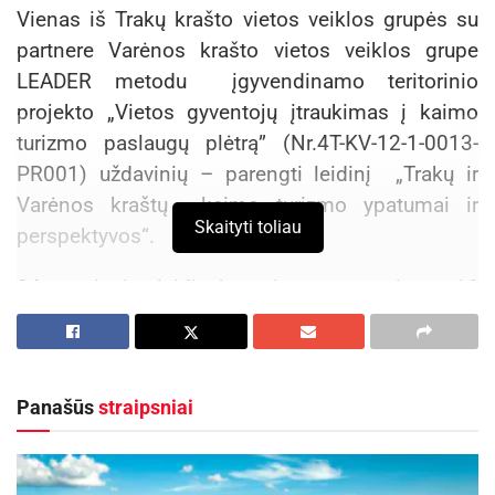
Vienas iš Trakų krašto vietos veiklos grupės su
partnere Varėnos krašto vietos veiklos grupe
LEADER metodu įgyvendinamo teritorinio
projekto „Vietos gyventojų įtraukimas į kaimo
turizmo paslaugų plėtrą” (Nr.4T-KV-12-1-0013-
PR001) uždavinių – parengti leidinį „Trakų ir
Varėnos kraštų kaimo turizmo ypatumai ir
Skaityti toliau
perspektyvos“.
84 puslapių leidinyje pristatomos visos 16
projekto dalyvių-sodybų, o kontaktai nurodomi tik
tų paslaugų teikėjų, kurie projekto metu dalyvavo
bendrose veiklose su kaimo turizmo sodybų
Panašūs
straipsniai
savininkais. Turistas, pasirinkęs vieną ar kitą
šiame leidinyje esančią sodybą, pagal savo
poreikius gali į ją užsisakyti ir papildomų