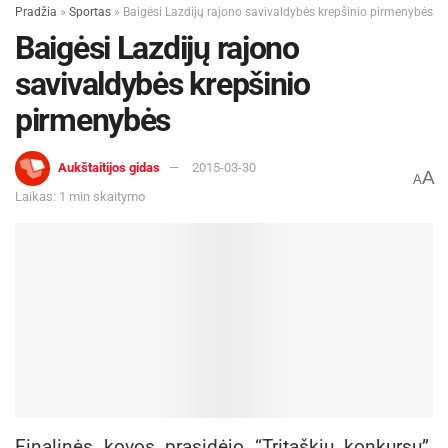
Pradžia
»
Sportas
»
Baigėsi Lazdijų rajono savivaldybės krepšinio pirmenybės
Baigėsi Lazdijų rajono
savivaldybės krepšinio
pirmenybės
Aukštaitijos gidas
2015-03-30
A
A
Laikas: 1 min skaitymo
Finalinės kovos prasidėjo “Tritaškių konkursu”,