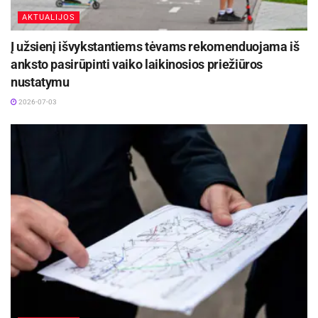
AKTUALIJOS
Į užsienį išvykstantiems tėvams rekomenduojama iš
anksto pasirūpinti vaiko laikinosios priežiūros
nustatymu
2026-07-03