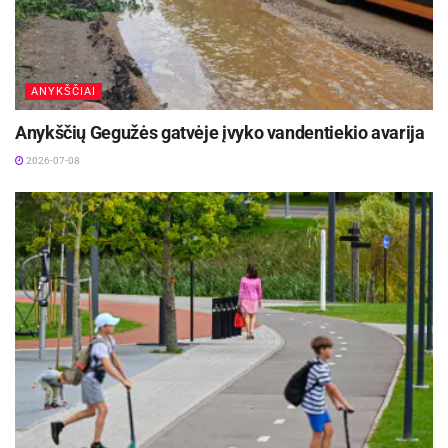
ANYKŠČIAI
Anykščių Gegužės gatvėje įvyko vandentiekio avarija
2026-07-08