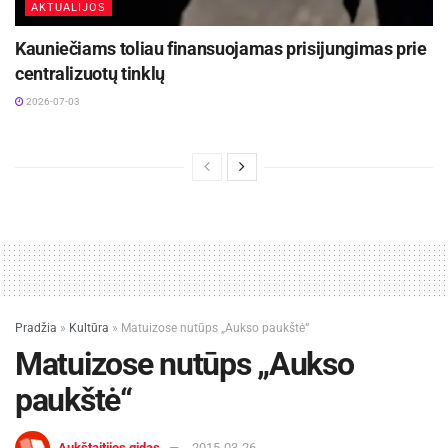
AKTUALIJOS
Kauniečiams toliau finansuojamas prisijungimas prie
centralizuotų tinklų
2026-07-03
Pradžia
»
Kultūra
»
Matuizose nutūps „Aukso paukštė“
Matuizose nutūps „Aukso
paukštė“
Aukštaitijos gidas
2015-03-26