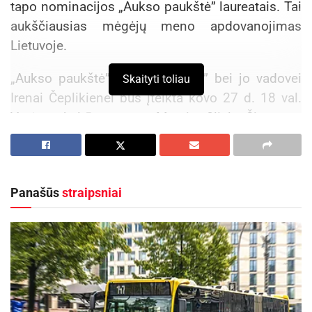
tapo nominacijos „Aukso paukštė” laureatais. Tai
aukščiausias mėgėjų meno apdovanojimas
Lietuvoje.
„Aukso paukštė” teatrui „Giraitė” bei jo vadovei
Skaityti toliau
Irenai Čeplikienei bus įteikta kovo 27 d. 18 val.
Varėnos kultūros centro Matuizų filiale. Šia proga
„Giraitės” artistai suvaidins Liudvikos – Žmonos
Didžiulienės komediją „Paskubėjo”, režisuotą
Irenos Čeplikienės.
Panašūs
straipsniai
Be Matuizų teatro „Giraitė” šiuo garbingu
apdovanojimu yra įvertinti trys Varėnos rajono
kolektyvai. 2002 m. „Aukso paukštė” „nutūpė” į
Marcinkonių folkloro ansamblį, 2003 m. – į
Varėnos liaudiškos muzikos kapelą „Periodas”,
2004 m. – į Žiūrų etnografinį ansamblį.