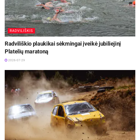
RADVILIŠKIS
Radviliškio plaukikai sėkmingai įveikė jubiliejinį
Platelių maratoną
2026-07-29