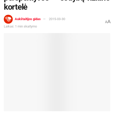
kortelė
Aukštaitijos gidas
2015-03-30
A
A
Laikas: 1 min skaitymo