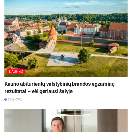
paslaugų. Pavyzdžiui, šeima apsistoja ramioje
vietoje kelioms dienoms ir tuo metu panoro ką
nors pasigaminti, tuomet tarp čia esančių
paslaugų suranda savo pageidaujamą paslaugą
ir kreipiasi į sodybos šeimininką arba šios
paslaugos teikėją, ir t. t.
Aktualios
naujienos
KAUNAS
DHL perka „Venipak“ grupę: stiprins pozicijas
Baltijos šalyse
Kauno abiturientų valstybinių brandos egzaminų
2026-07-28
rezultatai – vėl geriausi šalyje
Europos Sąjungos sankcijos „Mere“ tinklo
2026-07-24
savininkams: ekonominio saugumo ir solidarumo
su Ukraina užtikrinimas
2026-07-25