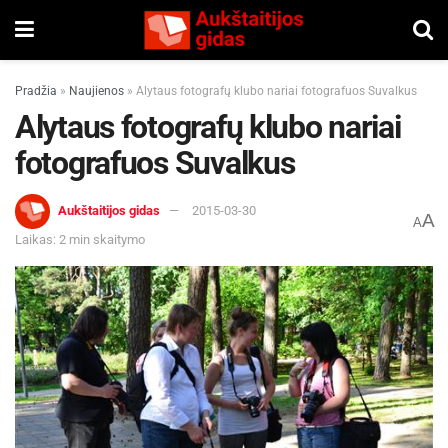
Pradžia
»
Naujienos
»
Alytaus fotografų klubo nariai fotografuos Suvalkus
Alytaus fotografų klubo nariai
fotografuos Suvalkus
Aukštaitijos gidas
2015-03-30
A
A
Laikas: 2 min skaitymo