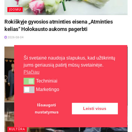
ĮDOMU
Rokiškyje gyvosios atminties eisena „Atminties
kelias“ Holokausto aukoms pagerbti
2026-08-04
Ši svetainė naudoja slapukus, kad užtikrintų
jums geriausią patirtį mūsų svetainėje.
Plačiau
Techniniai
Techniniai
Marketingo
Marketingo
Išsaugoti
Leisti visus
nustatymus
KULTŪRA