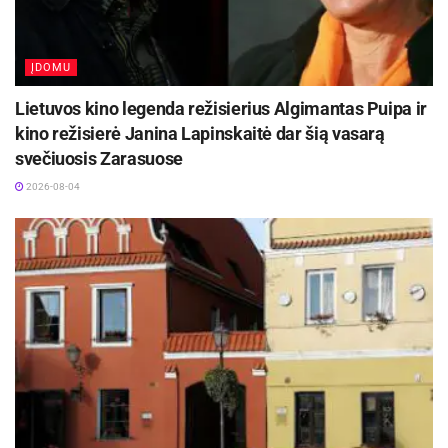
ĮDOMU
Lietuvos kino legenda režisierius Algimantas Puipa ir
kino režisierė Janina Lapinskaitė dar šią vasarą
svečiuosis Zarasuose
2026-08-04