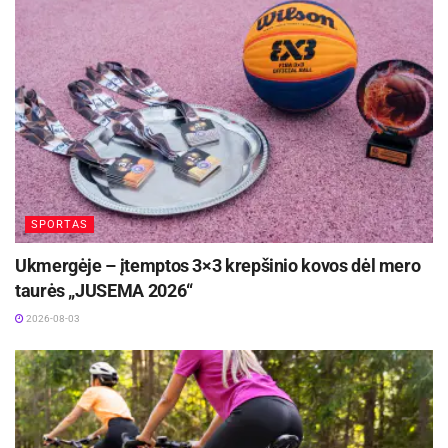
Finale dėl pirmosios vietos Šeštokų „ Bangenė”
93:66 nepaliko vilčių „Pietų Megrame“ ekipai ir
tapo šių metų pirmenybių nugalėtoja.
Čempionų gretose Arvydas Botyrius pelnė 23,
Šarūnas Labenskas 17 taškų. Pralaimėjusiems –
Edvinas Vaina įmetė 25, Marius Galvanauskas 11
taškų.
SPORTAS
Aktualios
naujienos
Ukmergėje – įtemptos 3×3 krepšinio kovos dėl mero
taurės „JUSEMA 2026“
Savaitgalį geriausi Lietuvos slalomo meistrai
rinksis Zarasuose
2026-08-03
2026-08-04
Kupiškio mariose vyks Baltijos vandens
motociklų čempionato finalas
2026-08-04