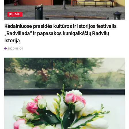
ĮDOMU
Kėdainiuose prasidės kultūros ir istorijos festivalis
„Radviliada“ ir papasakos kunigaikščių Radvilų
istoriją
2026-08-04