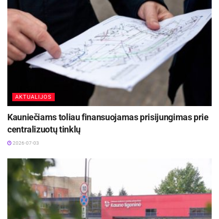
AKTUALIJOS
Kauniečiams toliau finansuojamas prisijungimas prie
centralizuotų tinklų
2026-07-03