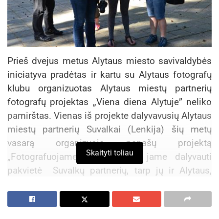
Prieš dvejus metus Alytaus miesto savivaldybės
iniciatyva pradėtas ir kartu su Alytaus fotografų
klubu organizuotas Alytaus miestų partnerių
fotografų projektas „Viena diena Alytuje” neliko
pamirštas. Vienas iš projekte dalyvavusių Alytaus
miestų partnerių Suvalkai (Lenkija) šių metų
vasarą organizuoja panašų projektą
Skaityti toliau
„Fotografuojame Suvalkus” ir jame dalyvauti
pakvietė Suvalkų partnerių, tarp jų ir Alytaus,
fotografus. Dzūkijos sostinei šiame projekte
birželio 6–7 d. atstovaus du Alytaus fotografai –
Alytaus fotografų klubo pirmininkas Stasys