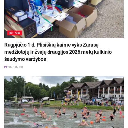
ĮDOMU
Rugpjūčio 1 d. Plisiškių kaime vyks Zarasų
medžiotojų ir žvejų draugijos 2026 metų kulkinio
šaudymo varžybos
2026-07-30