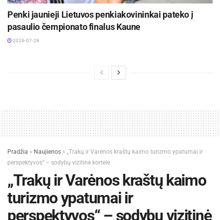
Penki jaunieji Lietuvos penkiakovininkai pateko į
pasaulio čempionato finalus Kaune
2026-07-28
Pradžia
»
Naujienos
»
„Trakų ir Varėnos kraštų kaimo turizmo ypatumai ir
perspektyvos“ – sodybų vizitinė kortelė
„Trakų ir Varėnos kraštų kaimo
turizmo ypatumai ir
perspektyvos“ – sodybų vizitinė