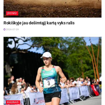
ĮDOMU
Rokiškyje jau dešimtąjį kartą vyks ralis
2026-07-29
KAUNAS