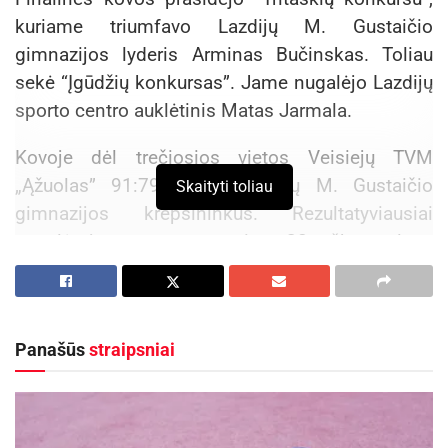
kuriame triumfavo Lazdijų M. Gustaičio
gimnazijos lyderis Arminas Bučinskas. Toliau
sekė “Įgūdžių konkursas”. Jame nugalėjo Lazdijų
sporto centro auklėtinis Matas Jarmala.
Kovoje dėl trečiosios vietos Veisiejų TVM
„Ąžuolas” 91:79 įveikė Lazdijų M. Gustaičio
Skaityti toliau
gimnazijos krepšininkus. Rezultatyviausiai
nugalėtojų gretose rungtyniavo 28 taškus pelnęs
Giedrius Goberis, 25- Karolis Kubilius, 19 –
Darius Stonkus, 14 – Gytis Sušinskas.
Pralaimėjusiems Arminas Bučinskas pelnė 28,
Panašūs
straipsniai
Domantas Žukauskas 17, Marius Čėsna 14 ir
Aurimas Ditkevičius 10 taškų.