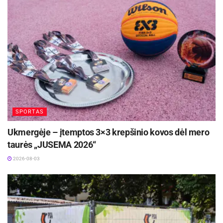
SPORTAS
Ukmergėje – įtemptos 3×3 krepšinio kovos dėl mero
taurės „JUSEMA 2026“
2026-08-03