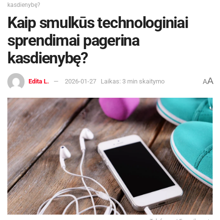
kasdienybę?
Kaip smulkūs technologiniai
sprendimai pagerina
kasdienybę?
A
Edita L.
2026-01-27
Laikas: 3 min skaitymo
A