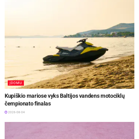
paštu – Laisvės a. 20, Panevėžys;
el. paštu, pateikiant prašymą, pasirašytą kvalifikuotu
elektroniniu parašu;
per įgaliotą atstovą.
Papildoma informacija teikiama Socialinių reikalų
skyriuje, Laisvės a. 20 arba telefonais (0 45) 501 249,
501 270.
ĮDOMU
Šaltinis:
Panevėžio miesto savivaldybė
Kupiškio mariose vyks Baltijos vandens motociklų
Žymos:
Panevėžio miesto savivaldybė
čempionato finalas
2026-08-04