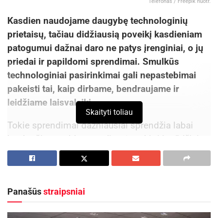
Telefonas / Freepik nuotr.
Kasdien naudojame daugybę technologinių
prietaisų, tačiau didžiausią poveikį kasdieniam
patogumui dažnai daro ne patys įrenginiai, o jų
priedai ir papildomi sprendimai. Smulkūs
technologiniai pasirinkimai gali nepastebimai
pakeisti tai, kaip dirbame, bendraujame ir
leidžiame laisvalaikį.
Skaityti toliau
Tokie sprendimai dažniausiai sprendžia labai
konkrečias problemas. Jie nėra skirti įspūdžiui,
bet patogumui, kuris ilgainiui tampa svarbesnis
už naujumo efektą.
Greitesnis ir stabilesnis telefono
Panašūs
straipsniai
įkrovimas