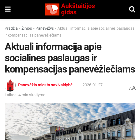
Pradžia
»
Žinios
»
Panevėžys
»
Aktuali informacija apie socialines paslaugas
ir kompensacijas panevėžiečiams
Aktuali informacija apie
socialines paslaugas ir
kompensacijas panevėžiečiams
Panevėžio miesto savivaldybė
2026-01-27
A
A
Laikas: 4 min skaitymo