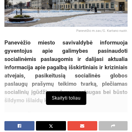
Panevėžio m.sav./G. Kartano nuotr.
Panevėžio miesto savivaldybė informuoja
gyventojus apie galimybes pasinaudoti
socialinėmis paslaugomis ir dalijasi aktualia
informacija apie pagalbą išskirtiniais ir kriziniais
atvejais, pasikeitusią socialinės globos
paslaugų prašymų teikimo tvarką, plečiamas
socialinių įgūdžių ugdymo paslaugas bei būsto
Skaityti toliau
šildymo išlaidų kompensacijas.
Pagalba išskirtiniais ir kriziniais atvejais
Aktualios
naujienos