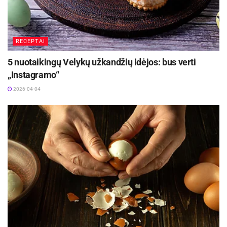
3 valg. š. alyvuogių aliejaus
2 ilgųjų agurkų
RECEPTAI
Saujos supjaustytų svogūnų laiškų
5 nuotaikingų Velykų užkandžių idėjos: bus verti
Saujos smulkintos kalendros
„Instagramo“
½ puodelio graikiško jogurto
2026-04-04
Šaukšto majonezo
2 susmulkintų skiltelių česnako
2 valg. š. sojos padažo
2 valg. š. baltojo acto
Druskos ir juodųjų pipirų pagal skonį
Gaminimo eiga
Orkaitę įkaitinkite iki 220 °C. Bulves virkite 8–10