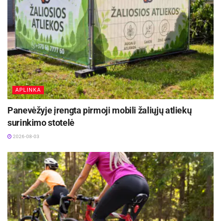
APLINKA
Panevėžyje įrengta pirmoji mobili žaliųjų atliekų
surinkimo stotelė
2026-08-03