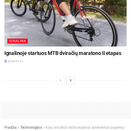
IGNALINA
Ignalinoje startuos MTB dviračių maratono II etapas
2026-07-31
Pradžia
»
Technologijos
»
Kaip smulkūs technologiniai sprendimai pagerina