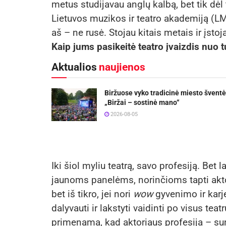
metus studijavau anglų kalbą, bet tik dėl 
Lietuvos muzikos ir teatro akademiją (LM
aš – ne rusė. Stojau kitais metais ir įstoj
Kaip jums pasikeitė teatro įvaizdis nuo 
Aktualios
naujienos
Biržuose vyko tradicinė miesto šventė
„Biržai – sostinė mano“
2026-08-05
Iki šiol myliu teatrą, savo profesiją. Bet 
jaunoms panelėms, norinčioms tapti aktor
bet iš tikro, jei nori
wow
gyvenimo ir karj
dalyvauti ir lakstyti vaidinti po visus t
primenama, kad aktoriaus profesija – sunk