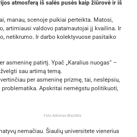
ijos atmosferą iš salės pusės kaip žiūrovė ir iš
ai, manau, scenoje puikiai perteikta. Matosi,
 artimiausi valdovo patarnautojai jį kvailina. Ir
, netikrumo. Ir darbo kolektyvuose pasitaiko
a per asmeninę patirtį. Ypač „Karalius nuogas“ –
įžvelgti sau artimą temą.
į vertinčiau per asmeninę prizmę, tai, neslėpsiu,
roblematika. Apskritai nemėgstu politikuoti,
Foto Adomas Brazdilis
ernatyvų nemačiau. Šiaulių universitete vienerius