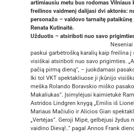
artimiausiu metu bus rodomas Vilniaus k
freilinos vaidmenį dalijasi dvi aktorės
personažo – valdovo tarnaitę pataikūnę į
Renata Kutinaitė.
Užduotis – atsiriboti nuo savo prigimtie
Neseniai 
paskui garbėtrošką karalių kaip freilina į
visiškai atsiriboti nuo savo prigimties. „
pačią pirmą dieną“, – juokdamasi pasako
Iki tol VKT spektakliuose ji įkūnijo visiš
meška Rolando Boravskio miško pasakoje 
Makaliukas“. Įsimylėjusi kaimietukė Ra
Astridos Lindgren knygą „Emilis iš Lion
Mariaus Mačiulio ir Alicios Gian spekta
„Vertėjas“. Geroji Mipė, gelbėjusi žydus
vaidino Dievą!..“ pagal Annos Frank dieno