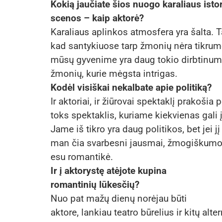
Kokią jaučiate šios nuogo karaliaus istor
scenos – kaip aktorė?
Karaliaus aplinkos atmosfera yra šalta. T
kad santykiuose tarp žmonių nėra tikrumo,
mūsų gyvenime yra daug tokio dirbtinumo
žmonių, kurie mėgsta intrigas.
Kodėl visiškai nekalbate apie politiką?
Ir aktoriai, ir žiūrovai spektaklį prakoši
toks spektaklis, kuriame kiekvienas gali 
Jame iš tikro yra daug politikos, bet jei j
man čia svarbesni jausmai, žmogiškumo p
esu romantikė.
Ir į aktorystę atėjote kupina
romantinių lūkesčių?
Nuo pat mažų dienų norėjau būti
aktore, lankiau teatro būrelius ir kitų alt