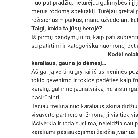
nuo pat pradžių, neturėjau galimybės į jį įs
metus rodomą spektaklį. Turėjau greitai p
režisierius – puikus, mane užvedė ant kel
Taigi, kokia ta jūsų herojė?
Iš pirmų bandymų ir to, kaip pati suprantu
su patirtimi ir kategoriška nuomone, bet
Kodėl nelai
karaliaus, gauna jo dėmesį…
Aš gal ją vertinu grynai iš asmeninės p
tokio gyvenimo ir tokios padėties kaip f
karalių, gal ir ne jaunatviška, ne aistringa
pasirūpinti.
Tačiau freiliną nuo karaliaus skiria didži
visavertė partnerė ar žmona, ji vis tiek visad
išsiverkia ir tada susiima, neleidžia sau p
karaliumi pasiaukojamai žaidžia įvairius 