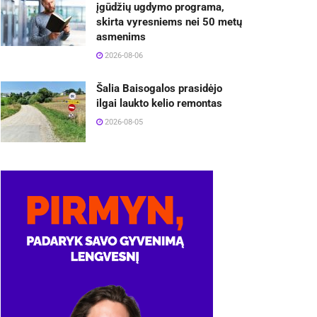
įgūdžių ugdymo programa,
skirta vyresniems nei 50 metų
asmenims
2026-08-06
Šalia Baisogalos prasidėjo
ilgai laukto kelio remontas
2026-08-05