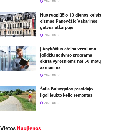
2026-08-06
Nuo rugpjūčio 10 dienos keisis
eismas Panevėžio Vakarinės
gatvės atkarpoje
2026-08-06
Į Anykščius ateina verslumo
įgūdžių ugdymo programa,
skirta vyresniems nei 50 metų
asmenims
2026-08-06
Šalia Baisogalos prasidėjo
ilgai laukto kelio remontas
2026-08-05
Vietos
Naujienos