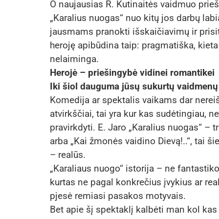
O naujausias R. Kutinaitės vaidmuo prieš
„Karalius nuogas“ nuo kitų jos darbų labiaus
jausmams pranokti išskaičiavimų ir prisi
heroję apibūdina taip: pragmatiška, kiet
nelaiminga.
Herojė – priešingybė vidinei romantikei
Iki šiol dauguma jūsų sukurtų vaidmenų 
Komedija ar spektalis vaikams dar nereiš
atvirkščiai, tai yra kur kas sudėtingiau, n
pravirkdyti. E. Jaro „Karalius nuogas“ – t
arba „Kai žmonės vaidino Dievą!..“, tai š
– realūs.
„Karaliaus nuogo“ istorija – ne fantastik
kurtas ne pagal konkrečius įvykius ar reali
pjesė remiasi pasakos motyvais.
Bet apie šį spektaklį kalbėti man kol ka