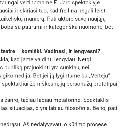
taringai vertinamame E. Jaro spektaklyje
iai ir skiriasi tuo, kad freilina negali leisti
taikėliškų manierų. Pati aktorė savo naująją
a boba su patirtimi ir kategoriška nuomone, bet
teatre – komiški. Vadinasi, ir lengvesni?
kia, kad jame vaidinti lengviau. Netgi
es publiką prajuokinti yra sunkiau, nei
ragikomedija. Bet jei ją lygintume su „Vertėju“
ie spektakliai žemiškesni, jų personažų prototipai
os žanro, tačiau labiau metaforinė. Spektaklis
as situacijas, o yra labiau filosofinis. Be to, pati
s nedrąsu. Aš nedalyvavau jo kūrimo procese