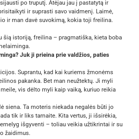
ijausti po truputį. Atėjau jau į pastatytą ir
risitaikyti ir suprasti savo vaidmenį. Laimė,
io ir man davė suvokimą, kokia toji freilina.
 šią istoriją, freilina – pragmatiška, kieta boba
 nelaiminga.
minga? Juk ji prieina prie valdžios, paties
ozicijos. Suprantu, kad kai kuriems žmonėms
reilinos pakanka. Bet man neužtektų. Ji myli
 meile, vis dėlto myli kaip vaiką, kuriuo reikia
ulė siena. Ta moteris niekada negalės būti jo
a tik ir liks tarnaite. Kita vertus, ji išsirėkia,
ernelyg išgyventi – toliau veikia užtikrintai ir su
jo žaidimus.