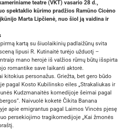
ameriniame teatre (VKT) vasario 28 d.,
: nuo spektaklio kūrimo pradžios Ramūno Cicėno
kūnijo Marta Lipčienė, nuo šiol ją vaidina ir
s
pirmą kartą su šiuolaikinių padlaižūnų svita
 sceną lipusi R. Kutinaitė turėjo užduotį –
Antraip mano herojė iš valžios rūmų būtų išspirta
jo romantike save laikanti aktorė.
kai kitokius personažus. Griežta, bet gero būdo
pagal Kosto Kubilinsko eiles „Strakaliukas ir
munės Kudzmanaitės komedijoje šeimai pagal
ebergos“. Naivuolė koketė Čikita Banana
klyje apie emigrantus pagal Laimos Vincės pjesę
 nuo persekiojimo tragikomedijoje „Kai žmonės
raštį.