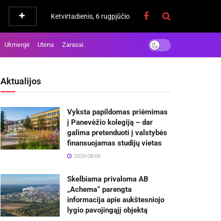
Ketvirtadienis, 6 rugpjūčio
Ukmergė
Utena
Zarasai
Aktualijos
Vyksta papildomas priėmimas
į Panevėžio kolegiją – dar
galima pretenduoti į valstybės
finansuojamas studijų vietas
2026-08-06
Skelbiama privaloma AB
„Achema“ parengta
informacija apie aukštesniojo
lygio pavojingąjį objektą