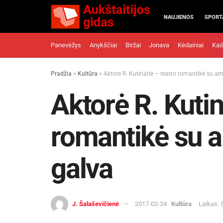
NAUJIENOS
SPORT
Panevėžys
Anykščiai
Biržai
Jonava
Kėdainiai
Kai
Pradžia
»
Kultūra
»
Aktorė R. Kutinaitė – teatro romantikė su am
Aktorė R. Kutin
romantikė su a
galva
J. Šalaševičienė
2017-02-24
Kultūra
Laikas: 