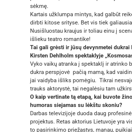
sėkmę.
Kartais užklumpa mintys, kad galbūt reikė
dirbti kitose srityse. Bet vis tiek galiausia
Nusišluostau kraujus ir toliau einu į sc
išlieku teatro romantike!
Tai gali grėsti ir jūsų devynmetei dukra
Kirsten Dehlholm spektaklyje „Kosmosas 
Vyko vaikų atranka į spektaklį ir atrinko 
dukra perspjovė pačią mamą, kad vaidina
jai vaidyba išliks pomėgiu. Tikrai nesvaj
trauks aktorystė, tai negalėsiu tam užkirst
O kaip vertinate tą etapą, kai buvote ži
humoras siejamas su lėkštu skoniu?
Darbas televizijoje duoda daug profesinės p
projektus. Retas aktorius Lietuvoje yra vi
to pasirinkimo priežastys, manau, puikiai