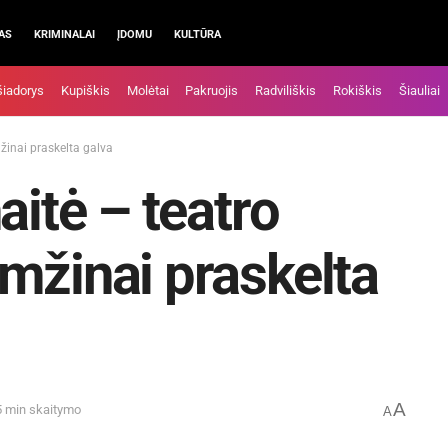
AS
KRIMINALAI
ĮDOMU
KULTŪRA
šiadorys
Kupiškis
Molėtai
Pakruojis
Radviliškis
Rokiškis
Šiauliai
žinai praskelta galva
aitė – teatro
mžinai praskelta
A
5 min skaitymo
A