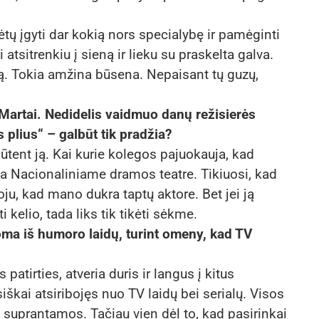
tų įgyti dar kokią nors specialybę ir pamėginti
i atsitrenkiu į sieną ir lieku su praskelta galva.
eną. Tokia amžina būsena. Nepaisant tų guzų,
i Martai. Nedidelis vaidmuo danų režisierės
plius“ – galbūt tik pradžia?
būtent ją. Kai kurie kolegos pajuokauja, kad
 Nacionaliniame dramos teatre. Tikiuosi, kad
oju, kad mano dukra taptų aktore. Bet jei ją
i kelio, tada liks tik tikėti sėkme.
noma iš humoro laidų, turint omeny, kad TV
atirties, atveria duris ir langus į kitus
siškai atsiribojęs nuo TV laidų bei serialų. Visos
 suprantamos. Tačiau vien dėl to, kad pasirinkai