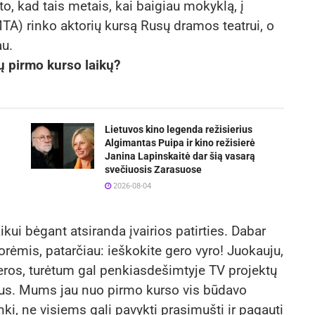
to, kad tais metais, kai baigiau mokyklą, į
TA) rinko aktorių kursą Rusų dramos teatrui, o
au.
tų pirmo kurso laikų?
Lietuvos kino legenda režisierius
Algimantas Puipa ir kino režisierė
Janina Lapinskaitė dar šią vasarą
svečiuosis Zarasuose
2026-08-04
laikui bėgant atsiranda įvairios patirties. Dabar
ėmis, patarčiau: ieškokite gero vyro! Juokauju,
eros, turėtum gal penkiasdešimtyje TV projektų
eatrus. Mums jau nuo pirmo kurso vis būdavo
i, ne visiems gali pavykti prasimušti ir pagauti