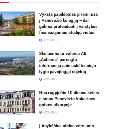
Vyksta papildomas priėmimas
į Panevėžio kolegiją – dar
galima pretenduoti į valstybės
finansuojamas studijų vietas
2026-08-06
Skelbiama privaloma AB
„Achema“ parengta
informacija apie aukštesniojo
lygio pavojingąjį objektą
2026-08-06
Nuo rugpjūčio 10 dienos keisis
eismas Panevėžio Vakarinės
gatvės atkarpoje
2026-08-06
Į Anykščius ateina verslumo