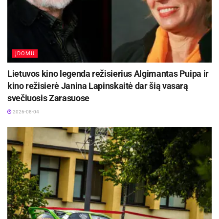
ĮDOMU
Lietuvos kino legenda režisierius Algimantas Puipa ir
kino režisierė Janina Lapinskaitė dar šią vasarą
svečiuosis Zarasuose
2026-08-04