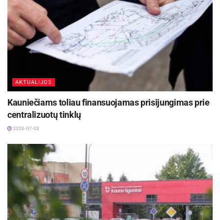
veterinarijos tarnybą visą parą veikiančiu
nemokamu telefonu 8 800 40 403.
Biržų rajono savivaldybės informacija
AKTUALIJOS
Kauniečiams toliau finansuojamas prisijungimas prie
centralizuotų tinklų
2026-07-03