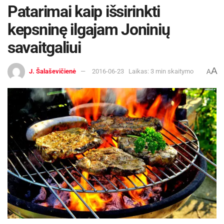
Patarimai kaip išsirinkti
kepsninę ilgajam Joninių
savaitgaliui
A
J. Šalaševičienė
2016-06-23
Laikas: 3 min skaitymo
A