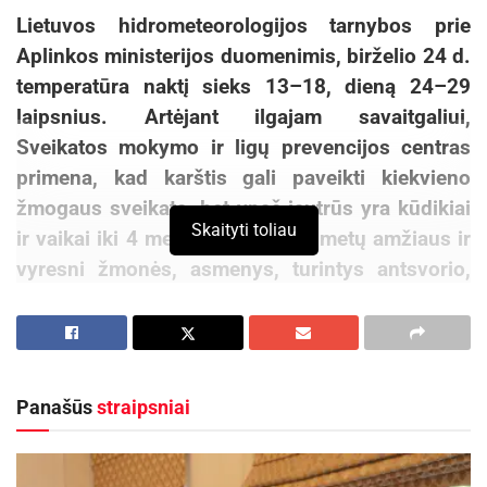
Lietuvos hidrometeorologijos tarnybos prie
Aplinkos ministerijos duomenimis, birželio 24 d.
temperatūra naktį sieks 13–18, dieną 24–29
laipsnius. Artėjant ilgajam savaitgaliui,
Sveikatos mokymo ir ligų prevencijos centras
primena, kad karštis gali paveikti kiekvieno
žmogaus sveikatą, bet ypač jautrūs yra kūdikiai
Skaityti toliau
ir vaikai iki 4 metų amžiaus, 65 metų amžiaus ir
vyresni žmonės, asmenys, turintys antsvorio,
dirbantys sunkų fizinį darbą, sergantys
įvairiomis ligomis (endokrininėmis, inkstų,
širdies kraujagyslių). Per karščius galima
nukentėti dėl nudegimų, šilumos smūgio, saulės
Panašūs
straipsniai
smūgio, hipoksijos (deguonies bado), ir ragina
nebūti abejingiems savo ir artimųjų sveikatai.