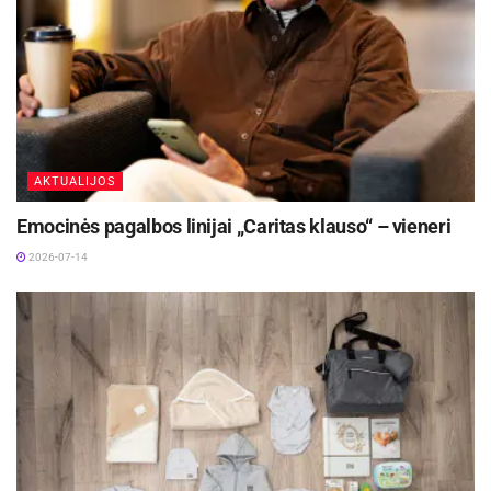
intensyvumas, galima įvertinti pagal
ultravioletinės spinduliuotės indeksą, kurio
reikšmės grupuojamos į kategorijas nuo 1 iki 11
ir kuris lemia apsaugos nuo saulės reikalingumo
laipsnį:
AKTUALIJOS
1–2 – žemas. Apsauga nereikalinga, galima be
Emocinės pagalbos linijai „Caritas klauso“ – vieneri
apribojimų būti atvirame ore.
2026-07-14
3–5 – vidutinis. Apsauga reikalinga. Vidurdienį (11–15
val.) geriau būkite šešėlyje, dėvėkite marškinėlius,
skrybėlę ir saulės akinius su UVA ir UVB filtru.
6–7 – aukštas. Apsauga reikalinga. Vidurdienį (11–15
val.) geriau būkite šešėlyje, dėvėkite marškinėlius,
skrybėlę ir saulės akinius su UVA ir UVB filtru.
8–10 – labai aukštas. Reikalinga ypatinga apsauga.
Vidurdienį geriau likite patalpoje, nebūkite atviroje