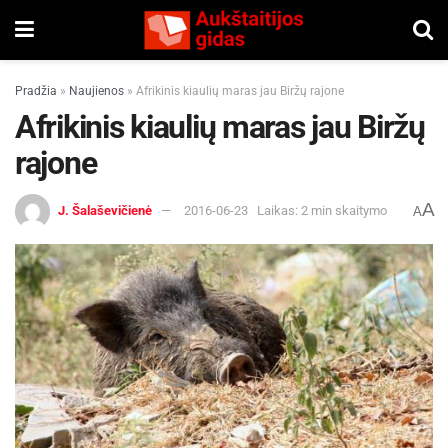
Pradžia
»
Naujienos
»
Afrikinis kiaulių maras jau Biržų rajone
Afrikinis kiaulių maras jau Biržų
rajone
A
J. Šalaševičienė
2016-06-23
Laikas: 2 min skaitymo
A