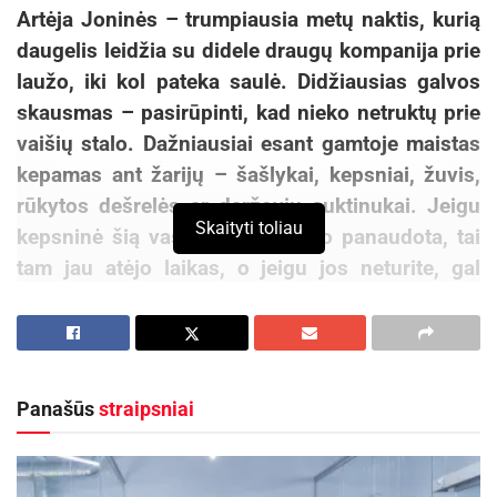
Artėja Joninės – trumpiausia metų naktis, kurią
daugelis leidžia su didele draugų kompanija prie
laužo, iki kol pateka saulė. Didžiausias galvos
skausmas – pasirūpinti, kad nieko netruktų prie
vaišių stalo. Dažniausiai esant gamtoje maistas
kepamas ant žarijų – šašlykai, kepsniai, žuvis,
rūkytos dešrelės ar daržovių suktinukai. Jeigu
Skaityti toliau
kepsninė šią vasarą dar nebuvo panaudota, tai
tam jau atėjo laikas, o jeigu jos neturite, gal
vertėtų įsigyti? Didžiausios internetinės
parduotuvės „Pigu.lt“ ekspertai pataria, kaip
išsirinkti jums tinkančią
kepsninę bei dalinasi
greitais ir gardžiais receptais.
Panašūs
straipsniai
„Kepsninių sezonas prasideda iškart atšilus
orams. Dažniausiai tai vyksta gegužės mėnesį, o