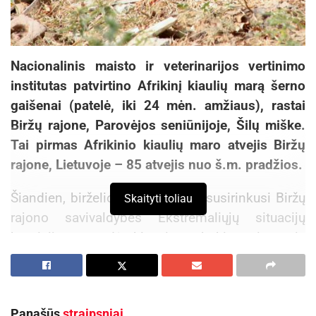
Nacionalinis maisto ir veterinarijos vertinimo
institutas patvirtino Afrikinį kiaulių marą šerno
gaišenai (patelė, iki 24 mėn. amžiaus), rastai
Biržų rajone, Parovėjos seniūnijoje, Šilų miške.
Tai pirmas Afrikinio kiaulių maro atvejis Biržų
rajone, Lietuvoje – 85 atvejis nuo š.m. pradžios.
Šiandien, birželio 22 d., 13 val., susirinkusi Biržų
Skaityti toliau
rajono savivaldybės Ekstremaliųjų situacijų
komisija sprendė klausimą, kokių priemonių
būtina imtis. Nuspręsta kol kas ekstremaliosios
situacijos neskelbti, rengiamas
priemonių/veiksmų planas.
Panašūs
straipsniai