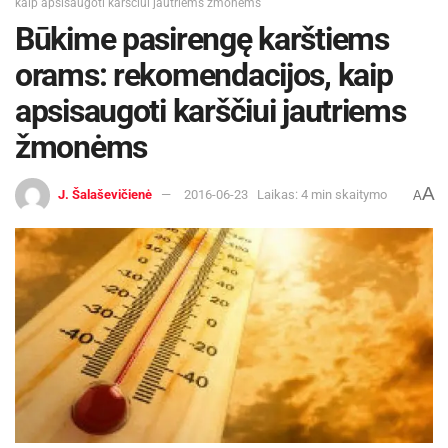
kaip apsisaugoti karščiui jautriems žmonėms
Būkime pasirengę karštiems
orams: rekomendacijos, kaip
apsisaugoti karščiui jautriems
žmonėms
A
J. Šalaševičienė
2016-06-23
Laikas: 4 min skaitymo
A