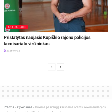
AKTUALIJOS
Pristatytas naujasis Kupiškio rajono policijos
komisariato viršininkas
2026-07-02
Pradžia
»
Gyvenimas
»
Būkime pasirengę karštiems orams: rekomendacijos,