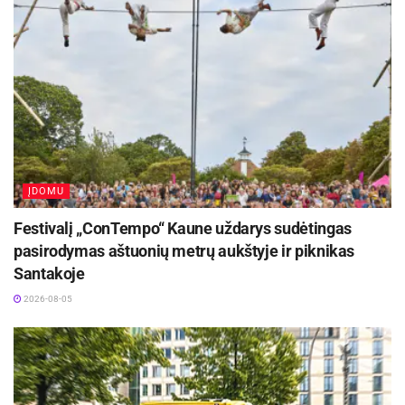
ĮDOMU
Festivalį „ConTempo“ Kaune uždarys sudėtingas
pasirodymas aštuonių metrų aukštyje ir piknikas
Santakoje
2026-08-05