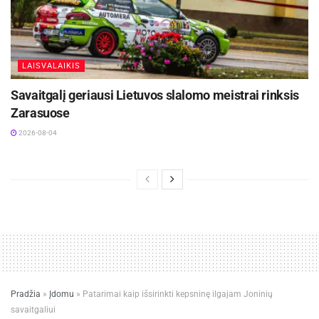
LAISVALAIKIS
Savaitgalį geriausi Lietuvos slalomo meistrai rinksis
Zarasuose
2026-08-04
Pradžia
»
Įdomu
»
Patarimai kaip išsirinkti kepsninę ilgajam Joninių
savaitgaliui