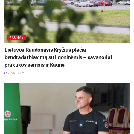
KAUNAS
Lietuvos Raudonasis Kryžius plečia
bendradarbiavimą su ligoninėmis – savanoriai
praktikos semsis ir Kaune
2026-07-02