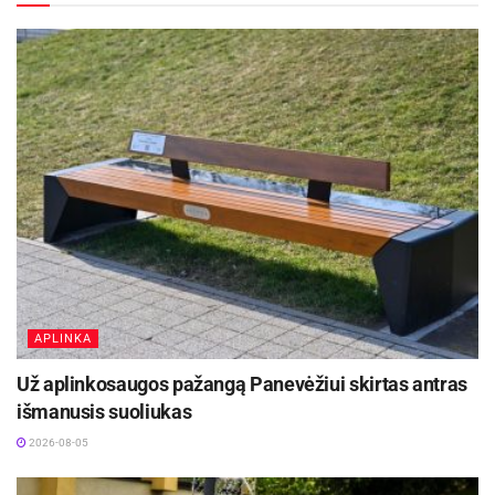
2026-08-06
Serijoje iki trijų pergalių rezultatas – 1:1, o
trečiasis mačas Panevėžyje vyks pirmadienį.
Rungtynės prasidėjo lygia kova. Kai tik
Dominicas Brewtonas pabandė suteikti
pranašumą jonaviečiams, tritaškiu atsakė Paulius
Danusevičius – 11:12. Tiesa, varžovų į priekį
aikštės šeimininkai taip ir nepaleido, o po
pirmojo kėlinio pirmavo 21:17.
APLINKA
Martynas Arlauskas ir Oskaras Pleikys augino
Už aplinkosaugos pažangą Panevėžiui skirtas antras
„CBet“ pranašumą (25:17), bet į tai „7bet-
išmanusis suoliukas
Lietkabelis“ atsakė savo spurtu – 26:27.
2026-08-05
Galiausiai beveik įpusėjus antram ketvirčiui
Oleksandras Kovliaras rezultatą lygino (31:31), o