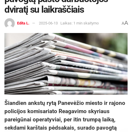
dviratį su laikraščiais
A
Edita L.
2025-06-13
Laikas: 1 min skaitymo
A
Šiandien ankstų rytą Panevėžio miesto ir rajono
policijos komisariato Reagavimo skyriaus
pareigūnai operatyviai, per itin trumpą laiką,
sekdami karštais pėdsakais, surado pavogtą