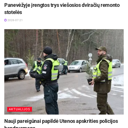
Panevėžyje įrengtos trys viešosios dviračių remonto
stotelės
2026-07-21
AKTUALIJOS
Nauji pareigūnai papildė Utenos apskrities policijos