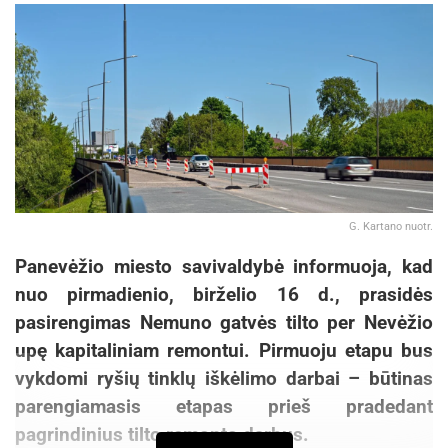
G. Kartano nuotr.
Panevėžio miesto savivaldybė informuoja, kad
nuo pirmadienio, birželio 16 d., prasidės
pasirengimas Nemuno gatvės tilto per Nevėžio
upę kapitaliniam remontui. Pirmuoju etapu bus
vykdomi ryšių tinklų iškėlimo darbai – būtinas
parengiamasis etapas prieš pradedant
pagrindinius tilto remonto darbus.