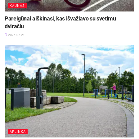
KAUNAS
Pareigūnai aiškinasi, kas išvažiavo su svetimu
dviračiu
2026-07-21
Žymos:
Panevėžio sporto centras
APLINKA