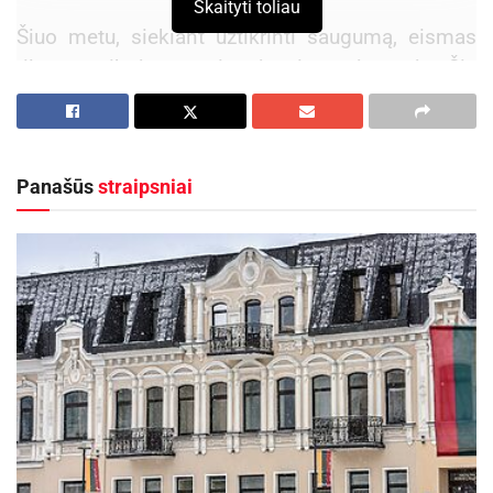
Skaityti toliau
Šiuo metu, siekiant užtikrinti saugumą, eismas
tiltu yra ribojamas vienoje eismo juostoje. Šie
ribojimai išliks ir artimiausiu metu papildomų
eismo pokyčių nenumatoma. Tilto perėjimas
pėstiesiems taip pat išlieka atviras.
Panašūs
straipsniai
Aktualios
naujienos
Rugsėjo 11–13 dienomis Panevėžys švęs 523-
iąjį gimtadienį
2026-08-06
Vyksta papildomas priėmimas į Panevėžio
kolegiją – dar galima pretenduoti į valstybės
finansuojamas studijų vietas
2026-08-06