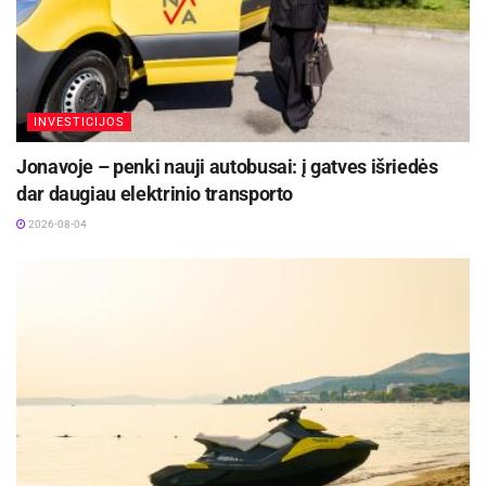
INVESTICIJOS
Jonavoje – penki nauji autobusai: į gatves išriedės
dar daugiau elektrinio transporto
2026-08-04