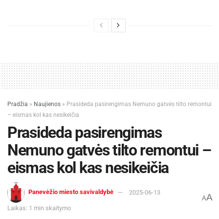
Pradžia
»
Naujienos
»
Prasideda pasirengimas Nemuno gatvės tilto remontui
– eismas kol kas nesikeičia
Prasideda pasirengimas
Nemuno gatvės tilto remontui –
eismas kol kas nesikeičia
Panevėžio miesto savivaldybė
2025-06-13
A
A
Laikas: 1 min skaitymo