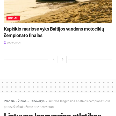
ĮDOMU
Kupiškio mariose vyks Baltijos vandens motociklų
čempionato finalas
2026-08-04
Pradžia
»
Žinios
»
Panevėžys
»
Lietuvos lengvosios atletikos čempionatuose
panevėžiečiai užėmė prizines vietas