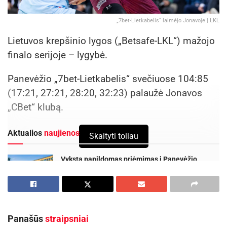
„7bet-Lietkabelis“ laimėjo Jonavoje | LKL
Lietuvos krepšinio lygos („Betsafe-LKL“) mažojo
finalo serijoje – lygybė.
Panevėžio „7bet-Lietkabelis“ svečiuose 104:85
(17:21, 27:21, 28:20, 32:23) palaužė Jonavos
„CBet“ klubą.
Aktualios
naujienos
Skaityti toliau
Vyksta papildomas priėmimas į Panevėžio
kolegiją – dar galima pretenduoti į valstybės
finansuojamas studijų vietas
2026-08-06
Nuo rugpjūčio 10 dienos keisis eismas Panevėžio
Panašūs
straipsniai
Vakarinės gatvės atkarpoje