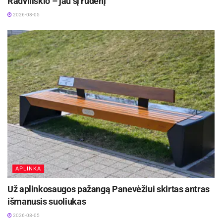
Radviliškio – jau šį rudenį
2026-08-05
APLINKA
Už aplinkosaugos pažangą Panevėžiui skirtas antras
išmanusis suoliukas
2026-08-05