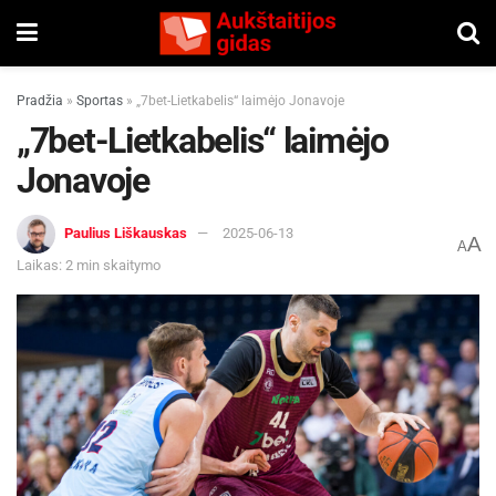
Pradžia
»
Sportas
»
„7bet-Lietkabelis“ laimėjo Jonavoje
„7bet-Lietkabelis“ laimėjo
Jonavoje
Paulius Liškauskas
2025-06-13
A
A
Laikas: 2 min skaitymo