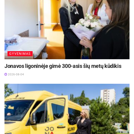
„7bet-Lietkabelis“: Džordže Gagičius 20 (9 atk.
kam., 22 n.b.), Mantas Rubštavičius 18, Dovis
Bičkauskis (6 rez. perd.) ir Džiugas Slavinskas –
po 15, Oleksandras Kovliaras 14 (8 rez. perd.).
Šaltinis:
LKL
GYVENIMAS
Žymos:
Jonavos „CBet“
Krepšinis
LKL
Jonavos ligoninėje gimė 300-asis šių metų kūdikis
Panevėžio „7bet-Lietkabelis“
2026-08-04