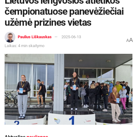
Lietuvos lengvosios atletikos
čempionatuose panevėžiečiai
užėmė prizines vietas
Paulius Liškauskas
2025-06-13
A
A
Laikas: 4 min skaitymo