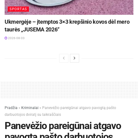
SPORTAS
Ukmergėje – įtemptos 3×3 krepšinio kovos dėl mero
taurės „JUSEMA 2026“
2026-08-03
Pradžia
»
Kriminalai
»
Panevėžio pareigūnai atgavo pavogtą pašto
darbuotojos dviratį su laikraščiais
Panevėžio pareigūnai atgavo
pavogtą pašto darbuotojos