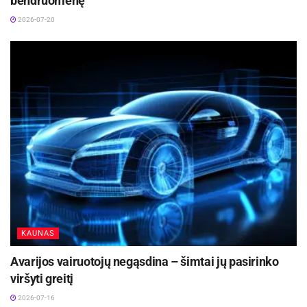
bendruomenę
2026-07-20
KAUNAS
Avarijos vairuotojų negąsdina – šimtai jų pasirinko
viršyti greitį
2026-07-16