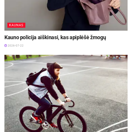
gyventojams, kurie su pareigūnais pasidalino
svarbia informacija apie įtartiną asmenį, jo
išvaizdą, važiavimo kryptį ir kitas reikšmingas
KAUNAS
detales.
Kauno policija aiškinasi, kas apiplėšė žmogų
Šaltinis:
Panevėžio apskr. VPK
2026-07-22