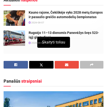
Aktualios
naujienos
Kauno rajone, Čekiškėje vyks 2028 metų Europos
ir pasaulio greičio automodelių čempionatas
2026-08-07
Rugsėjo 11–13 dienomis Panevėžys švęs 523-
iąjį gimtadienį
Skaityti toliau
2026-08-06
Šiauliuose dvi dienas vyko Lietuvos jaunučių ir
jaunių lengvosios atletikos čempionatai,
kuriuose dalyvavo bei puikius rezultatus pasiekė
ir gausus būrys Panevėžio sporto centro
Panašūs
straipsniai
ugdytinių.
Jaunučių amžiaus grupės rezultatai