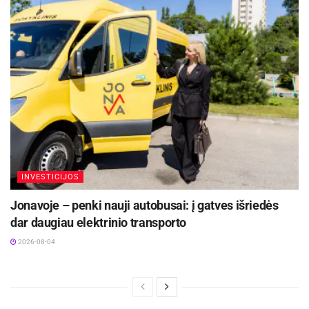
INVESTICIJOS
Jonavoje – penki nauji autobusai: į gatves išriedės
dar daugiau elektrinio transporto
2026-08-04