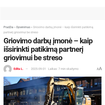
Pradžia
»
Gyvenimas
»
Griovimo darbų įmonė – kaip išsirinkti patikimą
partnerį griovimui be streso
Griovimo darbų įmonė – kaip
išsirinkti patikimą partnerį
griovimui be streso
A
Edita L.
2025-09-01
Laikas: 7 min skaitymo
A