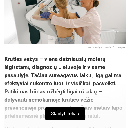
Asociatyvi nuotr. / Freepik
Krūties vėžys – viena dažniausių moterų
išgirstamų diagnozių Lietuvoje ir visame
pasaulyje. Tačiau sureagavus laiku, ligą galima
efektyviai sukontroliuoti ir visiškai pasveikti.
Patikimas būdas užbėgti ligai už akių –
dalyvauti nemokamoje krūties vėžio
prevencinėje programoje, kuri šiais metais tapo
Skaityti toliau
prieinamesnė platesniam moterų ratui.
Higienos instituto duomenimis, krūties vėžio