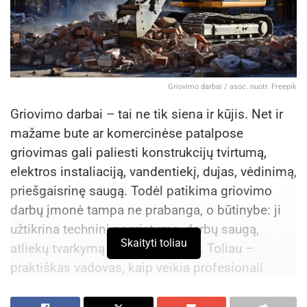
Griovimo darbai / asoc. nuotr. Freepik
Griovimo darbai – tai ne tik siena ir kūjis. Net ir
mažame bute ar komercinėse patalpose
griovimas gali paliesti konstrukcijų tvirtumą,
elektros instaliaciją, vandentiekį, dujas, vėdinimą,
priešgaisrinę saugą. Todėl patikima griovimo
darbų įmonė tampa ne prabanga, o būtinybe: ji
užtikrina techninį pagrįstumą, darbų saugą,
Skaityti toliau
atliekų tvarkymą ir aiškią sąmatą. Toliau –
praktiškas vadovas, kaip veikia profesionali
komanda, iš ko susideda kaina, kokių klaidų
vengti ir į ką atkreipti dėmesį pasirašant sutartį.