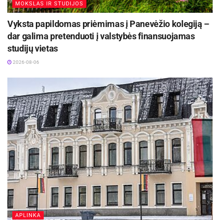
MOKSLAS IR STUDIJOS
Vyksta papildomas priėmimas į Panevėžio kolegiją –
dar galima pretenduoti į valstybės finansuojamas
studijų vietas
2026-08-06
APLINKA