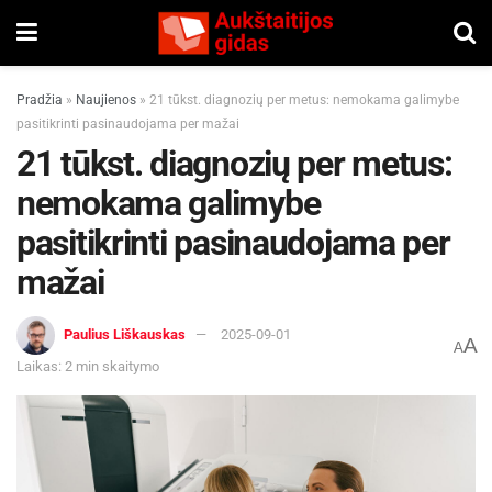
Pradžia
»
Naujienos
»
21 tūkst. diagnozių per metus: nemokama galimybe
pasitikrinti pasinaudojama per mažai
21 tūkst. diagnozių per metus:
nemokama galimybe
pasitikrinti pasinaudojama per
mažai
Paulius Liškauskas
2025-09-01
A
A
Laikas: 2 min skaitymo