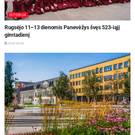
Žymos:
Panevėžio miesto savivaldybė
ISTORIJA
Rugsėjo 11–13 dienomis Panevėžys švęs 523-iąjį
gimtadienį
2026-08-06