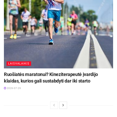
finansuoti šiais metais iš fondo skirta beveik 70
mln. eurų, 2,8 mln. eurų daugiau nei pernai.
LAISVALAIKIS
Ruošiatės maratonui? Kineziterapeutė įvardijo
klaidas, kurios gali sustabdyti dar iki starto
2026-07-29