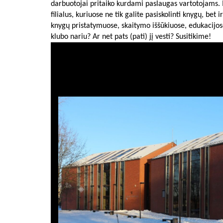
darbuotojai pritaiko kurdami paslaugas vartotojams. M
filialus, kuriuose ne tik galite pasiskolinti knygų, b
knygų pristatymuose, skaitymo iššūkiuose, edukacijose
klubo nariu? Ar net pats (pati) jį vesti? Susitikime!