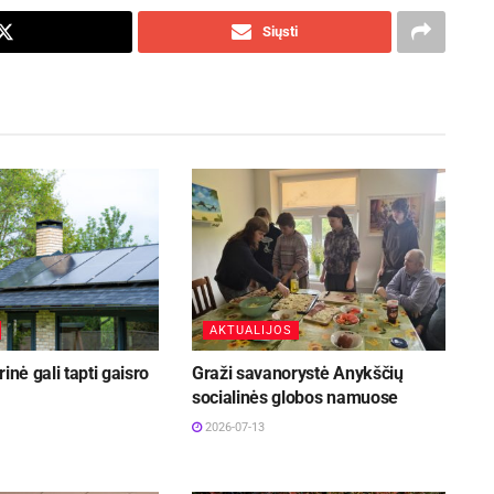
Siųsti
AKTUALIJOS
inė gali tapti gaisro
Graži savanorystė Anykščių
socialinės globos namuose
2026-07-13