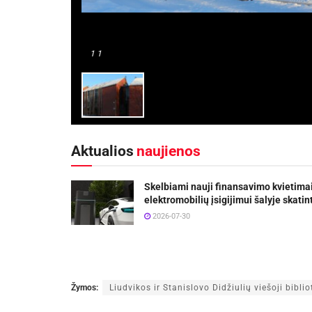
1
1
Aktualios
naujienos
Skelbiami nauji finansavimo kvietima
elektromobilių įsigijimui šalyje skatint
2026-07-30
Žymos:
Liudvikos ir Stanislovo Didžiulių viešoji bibli