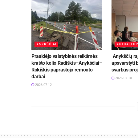
ANYKŠČIAI
AKTUALIJO
Prasidėjo valstybinės reikšmės
Anykščių ra
krašto kelio Radiškis–Anykščiai–
apsvarstyti
Rokiškis paprastojo remonto
svarbūs proj
darbai
2026-07-10
2026-07-12