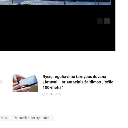
-
+
i
Ryšių reguliavimo tarnybos dovana
i
Lietuvai – orientacinis žaidimas „Ryšio
100-metis“
2026-07-27
oteka
Pranešimas spaudai