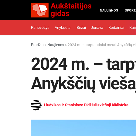
NAUJIENOS
SPORT
Panevėžys
Anykščiai
Biržai
Jonava
Kėdainiai
Kai
Pradžia
»
Naujienos
»
2024 m. – tarptautiniai metai Anykščių vie
2024 m. – tarp
Anykščių viešaj
Liudvikos ir Stanislovo Didžiulių viešoji biblioteka