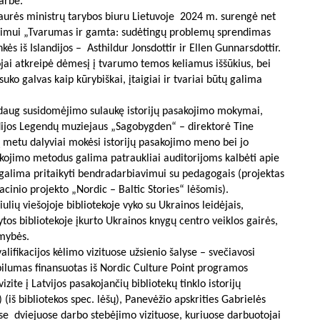
darbe.
iaurės ministrų tarybos biuru Lietuvoje 2024 m. surengė net
aunimui „Tvarumas ir gamta: sudėtingų problemų sprendimas
ės iš Islandijos – Asthildur Jonsdottir ir Ellen Gunnarsdottir.
jai atkreipė dėmesį į tvarumo temos keliamus iššūkius, bei
ko galvas kaip kūrybiškai, įtaigiai ir tvariai būtų galima
in daug susidomėjimo sulaukę istorijų pasakojimo mokymai,
vedijos Legendų muziejaus „Sagobygden“ – direktorė Tine
 metu dalyviai mokėsi istorijų pasakojimo meno bei jo
akojimo metodus galima patraukliai auditorijoms kalbėti apie
galima pritaikyti bendradarbiavimui su pedagogais (projektas
cinio projekto „Nordic – Baltic Stories“ lėšomis).
žiulių viešojoje bibliotekoje vyko su Ukrainos leidėjais,
tos bibliotekoje įkurto Ukrainos knygų centro veiklos gairės,
imybės.
lifikacijos kėlimo vizituose užsienio šalyse – svečiavosi
ilumas finansuotas iš Nordic Culture Point programos
izite į Latvijos pasakojančių bibliotekų tinklo istorijų
 (iš bibliotekos spec. lėšų), Panevėžio apskrities Gabrielės
ose dviejuose darbo stebėjimo vizituose, kuriuose darbuotojai