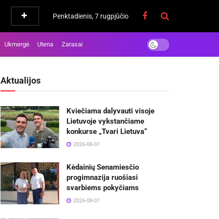
Penktadienis, 7 rugpjūčio
Ukmergė
Utena
Zarasai
Aktualijos
Kviečiama dalyvauti visoje
Lietuvoje vykstančiame
konkurse „Tvari Lietuva“
2026-08-07
Kėdainių Senamiesčio
progimnazija ruošiasi
svarbiems pokyčiams
2026-08-07