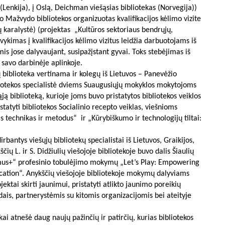
 (Lenkija), į Oslą, Deichman viešąsias bibliotekas (Norvegija))
 Mažvydo bibliotekos organizuotas kvalifikacijos kėlimo vizite
 karalystė) (projektas „Kultūros sektoriaus bendrųjų,
vykimas į kvalifikacijos kėlimo vizitus leidžia darbuotojams iš
is jose dalyvaujant, susipažįstant gyvai. Toks stebėjimas iš
ti savo darbinėje aplinkoje.
 biblioteka vertinama ir kolegų iš Lietuvos – Panevėžio
bliotekos specialistė dviems Suaugusiųjų mokyklos mokytojoms
ąją biblioteką, kurioje joms buvo pristatytos bibliotekos veiklos
statyti bibliotekos Socialinio recepto veiklas, viešnioms
as technikas ir metodus“ ir „Kūrybiškumo ir technologijų tiltai:
irbantys viešųjų bibliotekų specialistai iš Lietuvos, Graikijos,
ščių L. ir S. Didžiulių viešojoje bibliotekoje buvo dalis Šiaulių
smus+“ profesinio tobulėjimo mokymų „Let’s Play: Empowering
ucation“. Anykščių viešojoje bibliotekoje mokymų dalyviams
ektai skirti jaunimui, pristatyti atlikto jaunimo poreikių
ais, partnerystėmis su kitomis organizacijomis bei ateityje
ekai atnešė daug naujų pažinčių ir patirčių, kurias bibliotekos