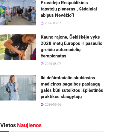
Prasidėjo Respublikinis
tapytojų pleneras „Kėdainiai
abipus Nevėžio“!
2026-08-07
Kauno rajone, Čekiškėje vyks
2028 metų Europos ir pasaulio
greičio automodelių
čempionatas
2026-08-07
Iki dešimtadalio skubiosios
medicinos pagalbos paslaugų
galės būti suteiktos išplėstinės
praktikos slaugytojų
2026-08-06
Vietos
Naujienos