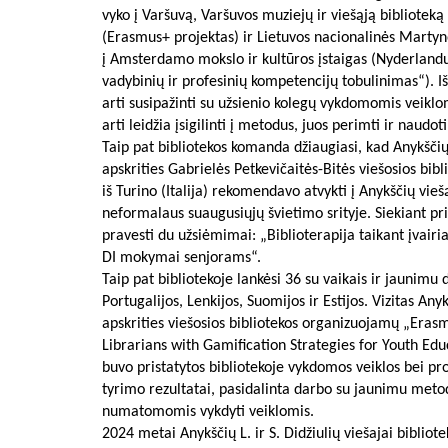
vyko į Varšuvą, Varšuvos muziejų ir viešąją biblioteką
(Erasmus+ projektas) ir Lietuvos nacionalinės Martyno
į Amsterdamo mokslo ir kultūros įstaigas (Nyderlandų
vadybinių ir profesinių kompetencijų tobulinimas“). Iš
arti susipažinti su užsienio kolegų vykdomomis veiklom
arti leidžia įsigilinti į metodus, juos perimti ir naudo
Taip pat bibliotekos komanda džiaugiasi, kad Anykščių
apskrities Gabrielės Petkevičaitės-Bitės viešosios bi
iš Turino (Italija) rekomendavo atvykti į Anykščių vieš
neformalaus suaugusiųjų švietimo srityje. Siekiant pri
pravesti du užsiėmimai: „Biblioterapija taikant įvairi
DI mokymai senjorams“.
Taip pat bibliotekoje lankėsi 36 su vaikais ir jaunimu d
Portugalijos, Lenkijos, Suomijos ir Estijos. Vizitas Anyk
apskrities viešosios bibliotekos organizuojamų „Era
Librarians with Gamification Strategies for Youth Ed
buvo pristatytos bibliotekoje vykdomos veiklos bei proj
tyrimo rezultatai, pasidalinta darbo su jaunimu metod
numatomomis vykdyti veiklomis.
2024 metai Anykščių L. ir S. Didžiulių viešajai bibliot