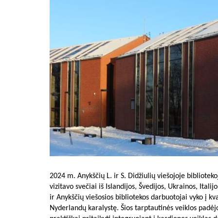
2024 m. Anykščių L. ir S. Didžiulių viešojoje biblioteko
vizitavo svečiai iš Islandijos, Švedijos, Ukrainos, Italij
ir Anykščių viešosios bibliotekos darbuotojai vyko į kval
Nyderlandų karalystę. Šios tarptautinės veiklos padėjo