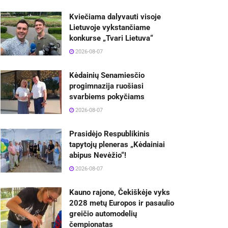
Kviečiama dalyvauti visoje
Lietuvoje vykstančiame
konkurse „Tvari Lietuva“
2026-08-07
Kėdainių Senamiesčio
progimnazija ruošiasi
svarbiems pokyčiams
2026-08-07
Prasidėjo Respublikinis
tapytojų pleneras „Kėdainiai
abipus Nevėžio“!
2026-08-07
Kauno rajone, Čekiškėje vyks
2028 metų Europos ir pasaulio
greičio automodelių
čempionatas