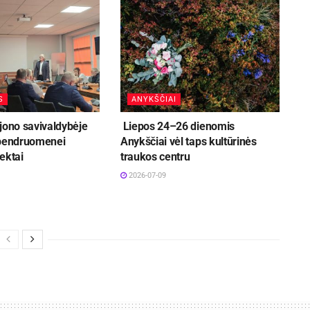
S
ANYKŠČIAI
jono savivaldybėje
Liepos 24–26 dienomis
 bendruomenei
Anykščiai vėl taps kultūrinės
ektai
traukos centru
2026-07-09