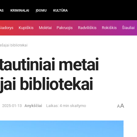
AS
KRIMINALAI
ĮDOMU
KULTŪRA
šiadorys
Kupiškis
Molėtai
Pakruojis
Radviliškis
Rokiškis
Šiauliai
šajai bibliotekai
tautiniai metai
ai bibliotekai
A
2025-01-13
Anykščiai
Laikas: 4 min skaitymo
A