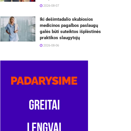
2026-08-07
Iki dešimtadalio skubiosios
medicinos pagalbos paslaugų
galės būti suteiktos išplėstinės
praktikos slaugytojų
2026-08-06