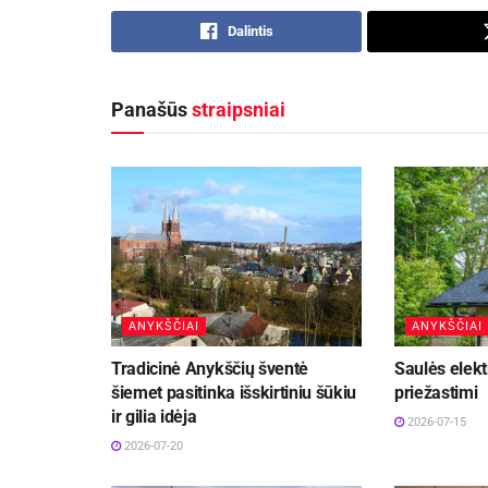
Dalintis
Panašūs
straipsniai
ANYKŠČIAI
ANYKŠČIAI
Tradicinė Anykščių šventė
Saulės elektr
šiemet pasitinka išskirtiniu šūkiu
priežastimi
ir gilia idėja
2026-07-15
2026-07-20