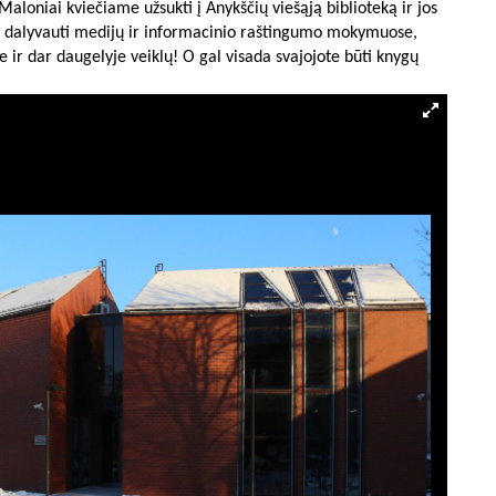
aloniai kviečiame užsukti į Anykščių viešąją biblioteką ir jos
et ir dalyvauti medijų ir informacinio raštingumo mokymuose,
 ir dar daugelyje veiklų! O gal visada svajojote būti knygų