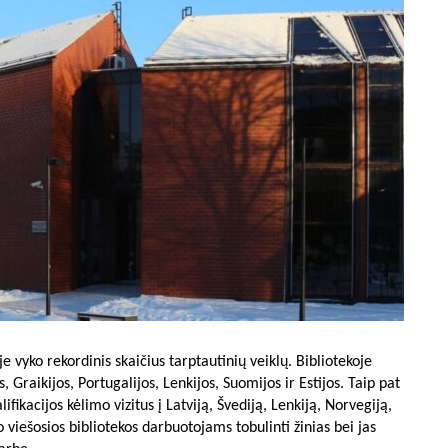
je vyko rekordinis skaičius tarptautinių veiklų. Bibliotekoje
os, Graikijos, Portugalijos, Lenkijos, Suomijos ir Estijos. Taip pat
ifikacijos kėlimo vizitus į Latviją, Švediją, Lenkiją, Norvegiją,
 viešosios bibliotekos darbuotojams tobulinti žinias bei jas