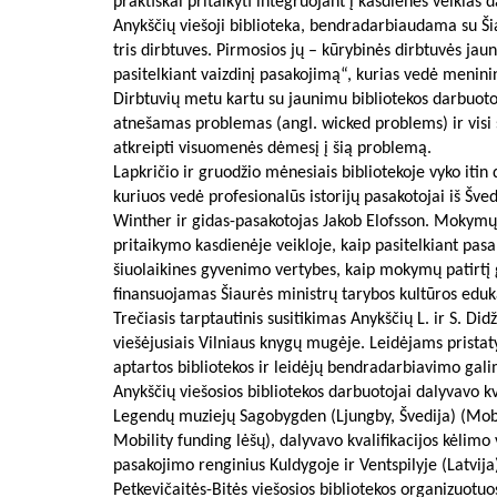
praktiškai pritaikyti integruojant į kasdienes veiklas 
Anykščių viešoji biblioteka, bendradarbiaudama su Š
tris dirbtuves. Pirmosios jų – kūrybinės dirbtuvės j
pasitelkiant vaizdinį pasakojimą“, kurias vedė meninink
Dirbtuvių metu kartu su jaunimu bibliotekos darbuoto
atnešamas problemas (angl. wicked problems) ir visi su
atkreipti visuomenės dėmesį į šią problemą.
Lapkričio ir gruodžio mėnesiais bibliotekoje vyko it
kuriuos vedė profesionalūs istorijų pasakotojai iš Š
Winther ir gidas-pasakotojas Jakob Elofsson. Mokymų
pritaikymo kasdienėje veikloje, kaip pasitelkiant pas
šiuolaikines gyvenimo vertybes, kaip mokymų patirtį 
finansuojamas Šiaurės ministrų tarybos kultūros eduka
Trečiasis tarptautinis susitikimas Anykščių L. ir S. Did
viešėjusiais Vilniaus knygų mugėje. Leidėjams pristaty
aptartos bibliotekos ir leidėjų bendradarbiavimo gal
Anykščių viešosios bibliotekos darbuotojai dalyvavo kva
Legendų muziejų Sagobygden (Ljungby, Švedija) (Mob
Mobility funding lėšų), dalyvavo kvalifikacijos kėlimo v
pasakojimo renginius Kuldygoje ir Ventspilyje (Latvija)
Petkevičaitės-Bitės viešosios bibliotekos organizuotu