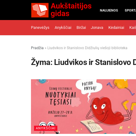
NAUJIENOS
SPORT
Panevėžys
Anykščiai
Biržai
Jonava
Kėdainiai
Kai
Pradžia
»
Liudvikos ir Stanislovo Didžiulių viešoji biblioteka
Žyma:
Liudvikos ir Stanislovo D
ANYKŠČIAI