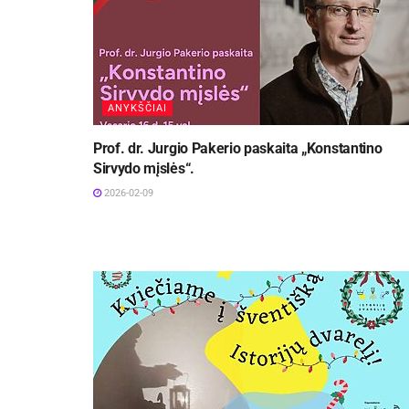
ANYKŠČIAI
Prof. dr. Jurgio Pakerio paskaita „Konstantino
Sirvydo mįslės“.
2026-02-09