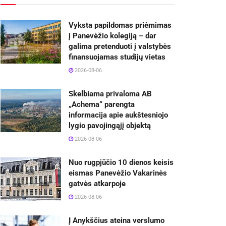
Vyksta papildomas priėmimas
į Panevėžio kolegiją – dar
galima pretenduoti į valstybės
finansuojamas studijų vietas
2026-08-06
Skelbiama privaloma AB
„Achema“ parengta
informacija apie aukštesniojo
lygio pavojingąjį objektą
2026-08-06
Nuo rugpjūčio 10 dienos keisis
eismas Panevėžio Vakarinės
gatvės atkarpoje
2026-08-06
Į Anykščius ateina verslumo