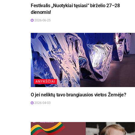
Festivalis „Nuotykiai tęsiasi“ birželio 27–28
dienomis!
2026-06-25
ANYKŠČIAI
O jei neliktų tavo brangiausios vietos Žemėje?
2026-04-03