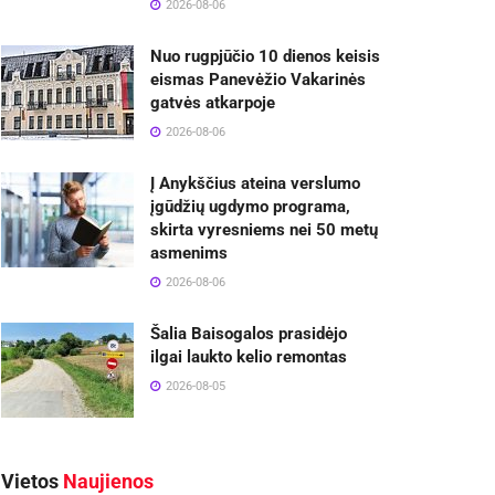
2026-08-06
Nuo rugpjūčio 10 dienos keisis
eismas Panevėžio Vakarinės
gatvės atkarpoje
2026-08-06
Į Anykščius ateina verslumo
įgūdžių ugdymo programa,
skirta vyresniems nei 50 metų
asmenims
2026-08-06
Šalia Baisogalos prasidėjo
ilgai laukto kelio remontas
2026-08-05
Vietos
Naujienos