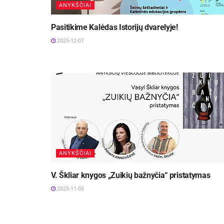
ANYKŠČIAI
Pasitikime Kalėdas Istorijų dvarelyje!
2025-12-07
ANYKŠČIAI
V. Škliar knygos „Zuikių bažnyčia“ pristatymas
2025-11-05