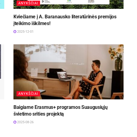
ANYKŠČIAI
Kviečiame į A. Baranausko literatūrinės premijos
įteikimo iškilmes!
2025-12-01
ANYKŠČIAI
Baigiame Erasmus+ programos Suaugusiųjų
švietimo srities projektą
2025-08-26