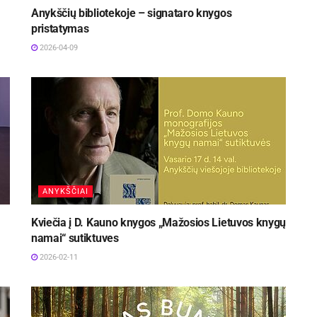
Anykščių bibliotekoje – signataro knygos
pristatymas
2026-04-09
ANYKŠČIAI
Kviečia į D. Kauno knygos „Mažosios Lietuvos knygų
namai“ sutiktuves
2026-02-11