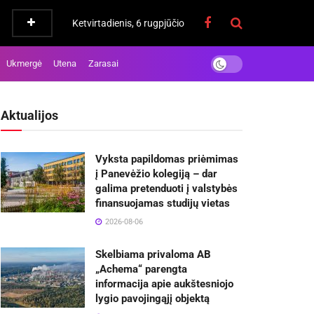
Ketvirtadienis, 6 rugpjūčio
Ukmergė
Utena
Zarasai
Aktualijos
Vyksta papildomas priėmimas
į Panevėžio kolegiją – dar
galima pretenduoti į valstybės
finansuojamas studijų vietas
2026-08-06
Skelbiama privaloma AB
„Achema“ parengta
informacija apie aukštesniojo
lygio pavojingąjį objektą