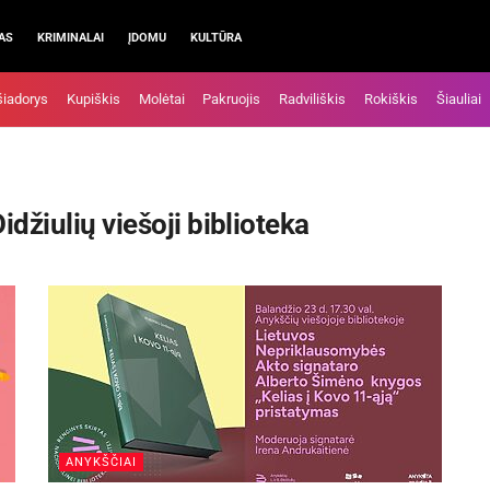
AS
KRIMINALAI
ĮDOMU
KULTŪRA
šiadorys
Kupiškis
Molėtai
Pakruojis
Radviliškis
Rokiškis
Šiauliai
idžiulių viešoji biblioteka
ANYKŠČIAI