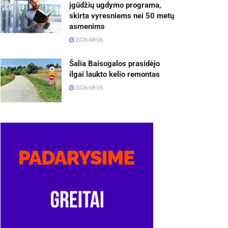
įgūdžių ugdymo programa,
skirta vyresniems nei 50 metų
asmenims
2026-08-06
Šalia Baisogalos prasidėjo
ilgai laukto kelio remontas
2026-08-05