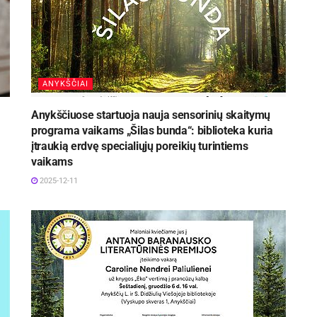
ANYKŠČIAI
Anykščiuose startuoja nauja sensorinių skaitymų
programa vaikams „Šilas bunda“: biblioteka kuria
įtraukią erdvę specialiųjų poreikių turintiems
vaikams
2025-12-11