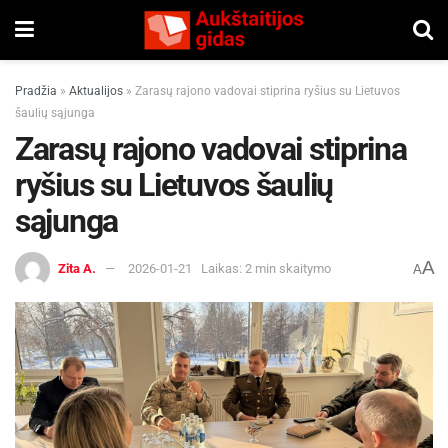
Pradžia
»
Aktualijos
»
Zarasų rajono vadovai stiprina ryšius su Lietuvos
šaulių sąjunga
Zarasų rajono vadovai stiprina
ryšius su Lietuvos šaulių
sąjunga
A
Zita A.
2026-01-21
Laikas: 2 min skaitymo
A