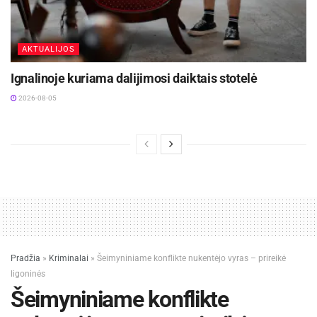
AKTUALIJOS
Ignalinoje kuriama dalijimosi daiktais stotelė
2026-08-05
Pradžia
»
Kriminalai
»
Šeimyniniame konflikte nukentėjo vyras – prireikė
ligoninės
Šeimyniniame konflikte