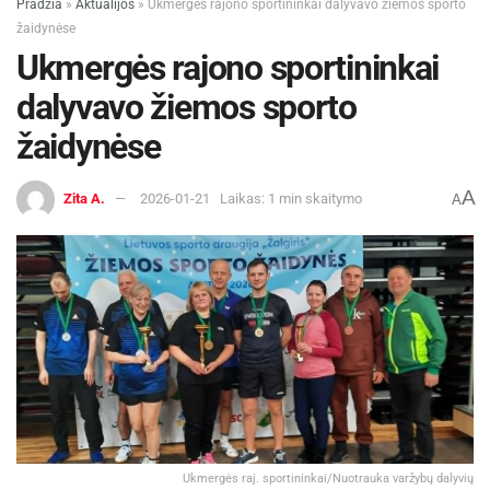
Pradžia
»
Aktualijos
»
Ukmergės rajono sportininkai dalyvavo žiemos sporto
žaidynėse
Ukmergės rajono sportininkai
dalyvavo žiemos sporto
žaidynėse
A
Zita A.
2026-01-21
Laikas: 1 min skaitymo
A
Ukmergės raj. sportininkai/Nuotrauka varžybų dalyvių