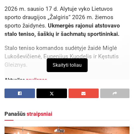
2026 m. sausio 17 d. Alytuje vyko Lietuvos
sporto draugijos „Žalgiris“ 2026 m. žiemos
sporto žaidynės.
Ukmergės rajonui atstovavo
stalo teniso, šaškių ir šachmatų sportininkai.
Stalo teniso komandos sudėtyje žaidė Miglė
Lukoševičienė, Eugenijus Kuodelis ir Kęstutis
Gleiznys.
Skaityti toliau
Aktualios
naujienos
Iki dešimtadalio skubiosios medicinos pagalbos
paslaugų galės būti suteiktos išplėstinės
praktikos slaugytojų
Panašūs
straipsniai
2026-08-06
Rugpjūčio 11-ąją Utenoje vyks nacionalinės
„Maisto banko“ civilinės saugos pratybos