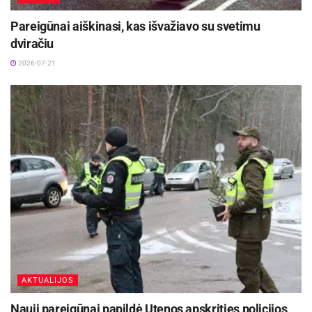
Pareigūnai aiškinasi, kas išvažiavo su svetimu
dviračiu
2026-07-21
AKTUALIJOS
Nauji pareigūnai papildė Utenos apskrities policijos