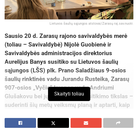
Lietuvos šaulių sąjungos atstovai/Zarasų raj.sav.nuotr.
Sausio 20 d. Zarasų rajono savivaldybės merė
(toliau – Savivaldybė) Nijolė Guobienė ir
Savivaldybės administracijos direktorius
Aurelijus Banys susitiko su Lietuvos šaulių
sąjungos (LŠS) plk. Prano Saladžiaus 9-osios
šaulių rinktinės vadu Jurandu Rusteika, Zarasų
907-osios „Vyčio“ kuopos vadu Andriumi
Skaityti toliau
Glušakovu bei jų kolegomis. Susitikimo tikslas –
suderinti šių metų veiksmų planą ir aptarti, kaip
šauliai gali dar labiau praturtinti rajono
gyvenimą.
Aktyvesnis šaulių matomumas didžiuosiuose