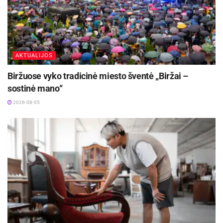
AKTUALIJOS
Biržuose vyko tradicinė miesto šventė „Biržai –
sostinė mano“
2026-08-05