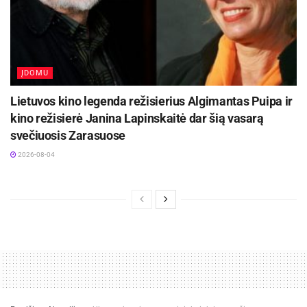
ĮDOMU
Lietuvos kino legenda režisierius Algimantas Puipa ir
kino režisierė Janina Lapinskaitė dar šią vasarą
svečiuosis Zarasuose
2026-08-04