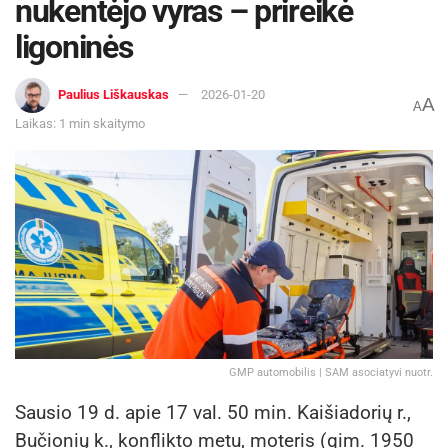
nukentėjo vyras – prireikė
ligoninės
Paulius Liškauskas
2026-01-20
A
A
Laikas: 1 min skaitymo
GMP automobilis | SAM asociatyvi nuotr.
Sausio 19 d. apie 17 val. 50 min. Kaišiadorių r.,
Bučionių k., konflikto metu, moteris (gim. 1950