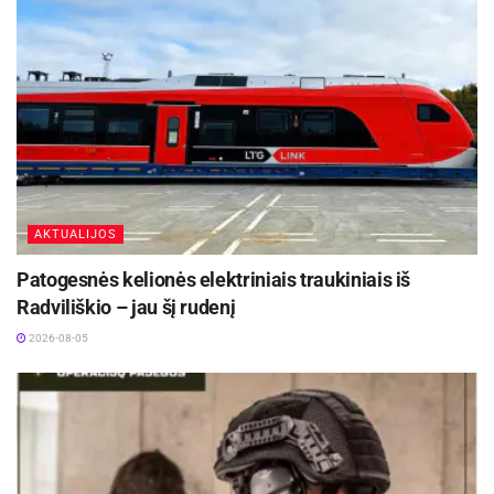
garbingą IV -ąją vietą.
Komandų subūrimu ir kelione rūpinosi ir organizavo
Ukmergės sporto centras.
Šaltinis:
Ukmergės rajono savivaldybė
AKTUALIJOS
Patogesnės kelionės elektriniais traukiniais iš
Radviliškio – jau šį rudenį
2026-08-05