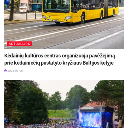
AKTUALIJOS
Kėdainių kultūros centras organizuoja pavėžėjimą
prie kėdainiečių pastatyto kryžiaus Baltijos kelyje
2026-08-05