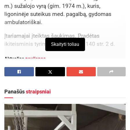
m.) sužalojo vyrą (gim. 1974 m.), kuris,
ligoninėje suteikus med. pagalbą, gydomas
ambulatoriškai.
Įtariamajai įteiktas šaukimas. Pradėtas
ikiteisminis tyrimas pagal LR BK 140 str. 2 d.
Skaityti toliau
Aktualios
naujienos
2027-ųjų mažosios kultūros sostinės – Židikai,
Alvitas, Nedzingė, Daugėliškis, Žasliai
2026-08-03
Panašūs
straipsniai
Kaišiadorys–Kybartai geležinkelio linijoje bus
laikinai uždaryta geležinkelio pervaža
2026-07-29