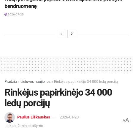
bendruomenę
2026-07-20
Pradžia
»
Lietuvos naujienos
»
Rinkėjus papirkinėjo 34 000 ledų porcijų
Rinkėjus papirkinėjo 34 000
ledų porcijų
Paulius Liškauskas
2026-01-20
A
A
Laikas: 2 min skaitymo