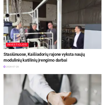
Žymos:
Smurtas
INVESTICIJOS
Stasiūnuose, Kaišiadorių rajone vyksta naujų
modulinių katilinių įrengimo darbai
2026-07-28