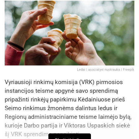
Ledai | asociatyvi nuotrauka | Freepik
Vyriausioji rinkimų komisija (VRK) pirmosios
instancijos teisme apgynė savo sprendimą
pripažinti rinkėjų papirkimu Kėdainiuose prieš
Seimo rinkimus žmonėms dalintus ledus ir
Regionų administraciniame teisme laimėjo bylą,
kurioje Darbo partija ir Viktoras Uspaskich siekė
šį VRK sprendimą panaikinti.