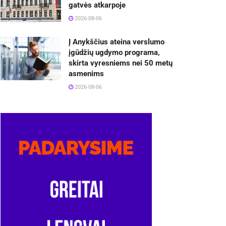
gatvės atkarpoje
2026-08-06
Į Anykščius ateina verslumo
įgūdžių ugdymo programa,
skirta vyresniems nei 50 metų
asmenims
2026-08-06