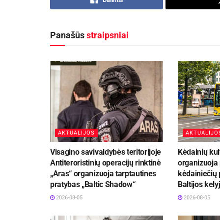
Panašūs
straipsniai
AKTUALIJOS
AKTUALIJO
Visagino savivaldybės teritorijoje
Kėdainių kul
Antiteroristinių operacijų rinktinė
organizuoja
„Aras“ organizuoja tarptautines
kėdainiečių 
pratybas „Baltic Shadow“
Baltijos kely
2026-08-05
2026-08-05