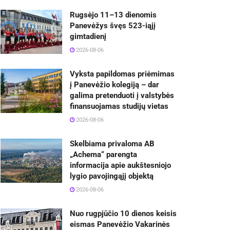
Rugsėjo 11–13 dienomis
Panevėžys švęs 523-iąjį
gimtadienį
2026-08-06
Vyksta papildomas priėmimas
į Panevėžio kolegiją – dar
galima pretenduoti į valstybės
finansuojamas studijų vietas
2026-08-06
Skelbiama privaloma AB
„Achema“ parengta
informacija apie aukštesniojo
lygio pavojingąjį objektą
2026-08-06
Nuo rugpjūčio 10 dienos keisis
eismas Panevėžio Vakarinės