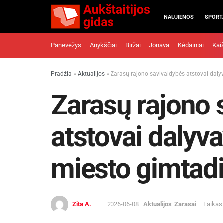
NAUJIENOS
SPORT
Panevėžys
Anykščiai
Biržai
Jonava
Kėdainiai
Kai
Pradžia
»
Aktualijos
»
Zarasų rajono savivaldybės atstovai daly
Zarasų rajono 
atstovai dalyv
miesto gimtadi
Zita A.
2026-06-08
Aktualijos
Zarasai
Laikas