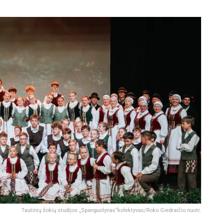
Tautinių šokių studijos „Spanguolynas“kolektyvas/Roko Giedraičio nuotr.