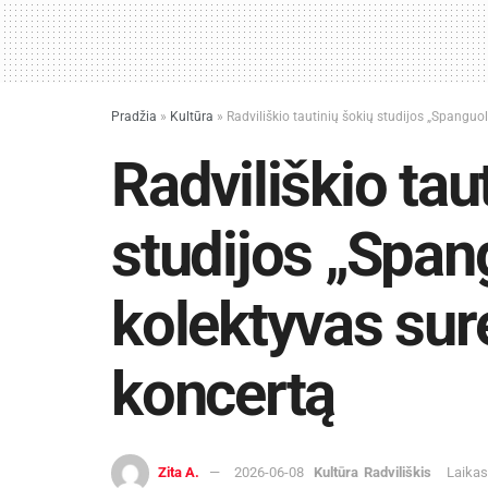
Pradžia
»
Kultūra
»
Radviliškio tautinių šokių studijos „Spangu
Radviliškio tau
studijos „Span
kolektyvas sur
koncertą
Zita A.
2026-06-08
Kultūra
Radviliškis
Laikas