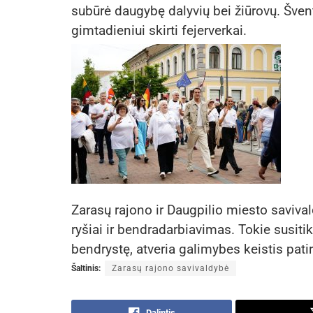
subūrė daugybę dalyvių bei žiūrovų. Šven
gimtadieniui skirti fejerverkai.
Zarasų rajono ir Daugpilio miesto savival
ryšiai ir bendradarbiavimas. Tokie susiti
bendrystę, atveria galimybes keistis patir
Šaltinis:
Zarasų rajono savivaldybė
Dalintis