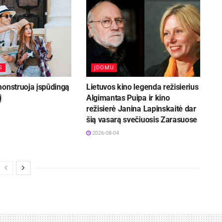
S
ĮDOMU
monstruoja įspūdingą
Lietuvos kino legenda režisierius
į
Algimantas Puipa ir kino
režisierė Janina Lapinskaitė dar
šią vasarą svečiuosis Zarasuose
2026-08-04