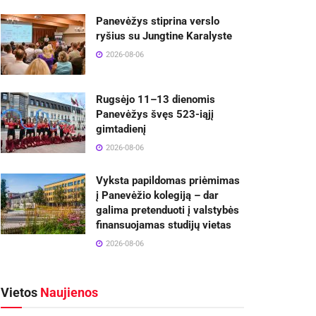
Panevėžys stiprina verslo
ryšius su Jungtine Karalyste
2026-08-06
Rugsėjo 11–13 dienomis
Panevėžys švęs 523-iąjį
gimtadienį
2026-08-06
Vyksta papildomas priėmimas
į Panevėžio kolegiją – dar
galima pretenduoti į valstybės
finansuojamas studijų vietas
2026-08-06
Vietos
Naujienos