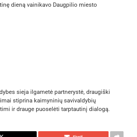
tinę dieną vainikavo Daugpilio miesto
dybes sieja ilgametė partnerystė, draugiški
kimai stiprina kaimyninių savivaldybių
timi ir drauge puoselėti tarptautinį dialogą.
Siųsti