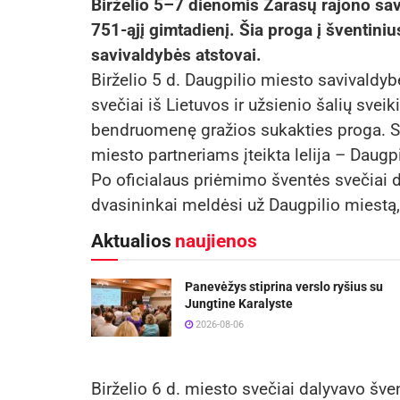
Birželio 5–7 dienomis Zarasų rajono sav
751-ąjį gimtadienį. Šia proga į šventini
savivaldybės atstovai.
Birželio 5 d. Daugpilio miesto savivaldy
svečiai iš Lietuvos ir užsienio šalių sve
bendruomenę gražios sukakties proga. S
miesto partneriams įteikta lelija – Daugp
Po oficialaus priėmimo šventės svečiai d
dvasininkai meldėsi už Daugpilio miestą, 
Aktualios
naujienos
Panevėžys stiprina verslo ryšius su
Jungtine Karalyste
2026-08-06
Birželio 6 d. miesto svečiai dalyvavo šve