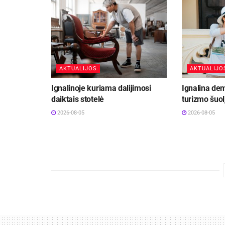
AKTUALIJOS
AKTUALIJO
Ignalinoje kuriama dalijimosi
Ignalina de
daiktais stotelė
turizmo šuol
2026-08-05
2026-08-05