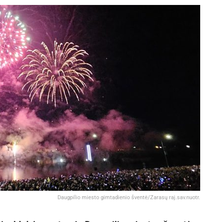
Daugpilio miesto gimtadienio šventė/Zarasų raj.sav.nuotr.