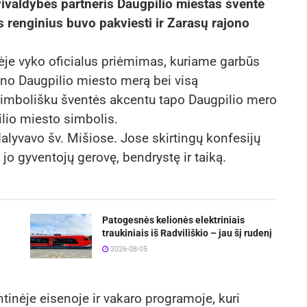
ivaldybės partneris Daugpilio miestas šventė
us renginius buvo pakviesti ir Zarasų rajono
bėje vyko oficialus priėmimas, kuriame garbūs
ikino Daugpilio miesto merą bei visą
imbolišku šventės akcentu tapo Daugpilio mero
ilio miesto simbolis.
alyvavo šv. Mišiose. Jose skirtingų konfesijų
jo gyventojų gerovę, bendrystę ir taiką.
Patogesnės kelionės elektriniais
traukiniais iš Radviliškio – jau šį rudenį
2026-08-05
ntinėje eisenoje ir vakaro programoje, kuri