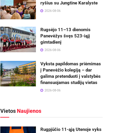
ryšius su Jungtine Karalyste
2026-08-06
Rugsėjo 11–13 dienomis
Panevėžys švęs 523-iąjį
gimtadienį
2026-08-06
Vyksta papildomas priėmimas
į Panevėžio kolegiją – dar
galima pretenduoti į valstybės
finansuojamas studijų vietas
2026-08-06
Vietos
Naujienos
Rugpjūčio 11-ąją Utenoje vyks