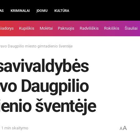
AS
KRIMINALAI
ĮDOMU
KULTŪRA
šiadorys
Kupiškis
Molėtai
Pakruojis
Radviliškis
Rokiškis
Šiauliai
vavo Daugpilio miesto gimtadienio šventėje
savivaldybės
avo Daugpilio
enio šventėje
A
: 1 min skaitymo
A