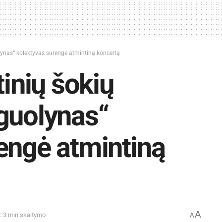
olynas“ kolektyvas surengė atmintiną koncertą
tinių šokių
guolynas“
engė atmintiną
A
: 3 min skaitymo
A