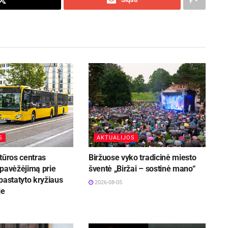
S
AKTUALIJOS
tūros centras
Biržuose vyko tradicinė miesto
 pavėžėjimą prie
šventė „Biržai – sostinė mano“
pastatyto kryžiaus
2026-08-05
je