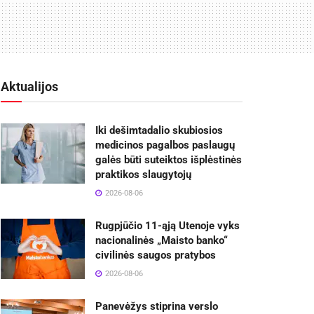
Aktualijos
Iki dešimtadalio skubiosios
medicinos pagalbos paslaugų
galės būti suteiktos išplėstinės
praktikos slaugytojų
2026-08-06
Rugpjūčio 11-ąją Utenoje vyks
nacionalinės „Maisto banko“
civilinės saugos pratybos
2026-08-06
Panevėžys stiprina verslo