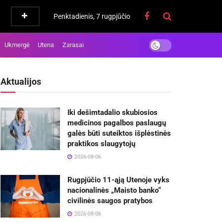
Penktadienis, 7 rugpjūčio
Ukmergė
Utena
Zarasai
Aktualijos
Iki dešimtadalio skubiosios
medicinos pagalbos paslaugų
galės būti suteiktos išplėstinės
praktikos slaugytojų
2026-08-06
Rugpjūčio 11-ąją Utenoje vyks
nacionalinės „Maisto banko“
civilinės saugos pratybos
2026-08-06