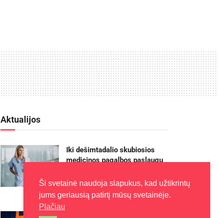
Aktualijos
Iki dešimtadalio skubiosios
medicinos pagalbos paslaugų
galės būti suteiktos išplėstinės
praktikos slaugytojų
Ši svetainė naudoja slapukus, kad užtikrintų
2026-08-06
jums geriausią patirtį mūsų svetainėje.
Plačiau
Rugpjūčio 11-ąją Utenoje vyks