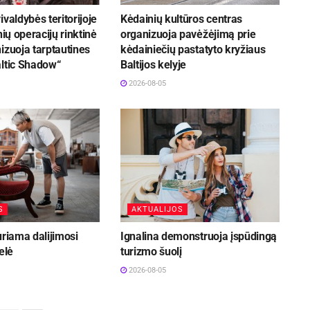
ivaldybės teritorijoje
Kėdainių kultūros centras
nių operacijų rinktinė
organizuoja pavėžėjimą prie
izuoja tarptautines
kėdainiečių pastatyto kryžiaus
altic Shadow“
Baltijos kelyje
2026-08-05
S
AKTUALIJOS
uriama dalijimosi
Ignalina demonstruoja įspūdingą
elė
turizmo šuolį
2026-08-05