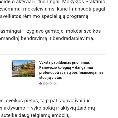
sidėjo aktyviai ir turiningai. Mokyklos Praktinio
siėmimai moksleiviams, kurie finansuoti pagal
sveikatos rėmimo specialiąją programą
r prasmingai – žygiavo gamtoje, mokėsi sveikos
komandinį bendravimą ir bendradarbiavimą.
Vyksta papildomas priėmimas į
Panevėžio kolegiją – dar galima
pretenduoti į valstybės finansuojamas
studijų vietas
2026-08-06
i sveikus pietus, taip pat ragavo įvairius
ei aktyvumo – vyko šokių ir aktyvių žaidimų
i suteikė daug teigiamų emocijų.