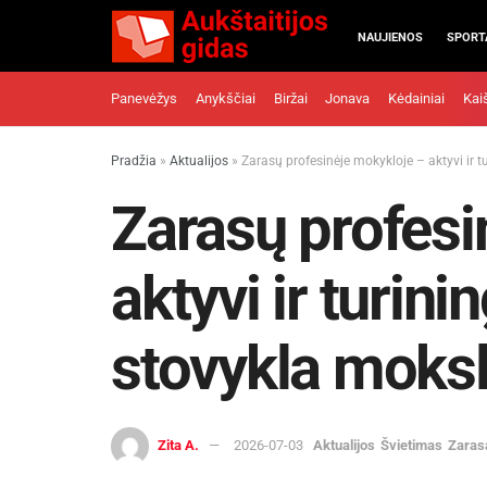
NAUJIENOS
SPORT
Panevėžys
Anykščiai
Biržai
Jonava
Kėdainiai
Kai
Pradžia
»
Aktualijos
»
Zarasų profesinėje mokykloje – aktyvi ir 
Zarasų profesi
aktyvi ir turin
stovykla moks
Zita A.
2026-07-03
Aktualijos
Švietimas
Zaras