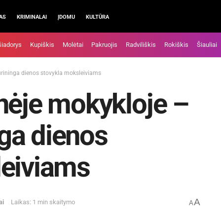
AS
KRIMINALAI
ĮDOMU
KULTŪRA
šiadorys
Kupiškis
Molėtai
Pakruojis
Radviliškis
Rokiškis
Šiauliai
turininga dienos stovykla moksleiviams
nėje mokykloje –
inga dienos
leiviams
A
ai
Laikas: 1 min skaitymo
A