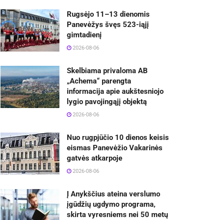
Rugsėjo 11–13 dienomis
Panevėžys švęs 523-iąjį
gimtadienį
2026-08-06
Skelbiama privaloma AB
„Achema“ parengta
informacija apie aukštesniojo
lygio pavojingąjį objektą
2026-08-06
Nuo rugpjūčio 10 dienos keisis
eismas Panevėžio Vakarinės
gatvės atkarpoje
2026-08-06
Į Anykščius ateina verslumo
įgūdžių ugdymo programa,
skirta vyresniems nei 50 metų