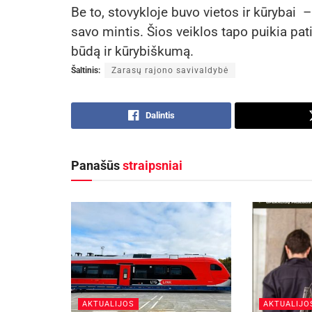
Be to, stovykloje buvo vietos ir kūrybai –
savo mintis. Šios veiklos tapo puikia pat
būdą ir kūrybiškumą.
Šaltinis:
Zarasų rajono savivaldybė
Dalintis
Panašūs
straipsniai
AKTUALIJOS
AKTUALIJO