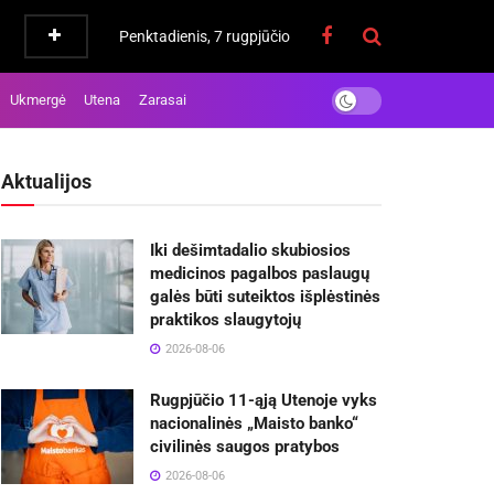
Penktadienis, 7 rugpjūčio
Ukmergė
Utena
Zarasai
Aktualijos
Iki dešimtadalio skubiosios
medicinos pagalbos paslaugų
galės būti suteiktos išplėstinės
praktikos slaugytojų
2026-08-06
Rugpjūčio 11-ąją Utenoje vyks
nacionalinės „Maisto banko“
civilinės saugos pratybos
2026-08-06