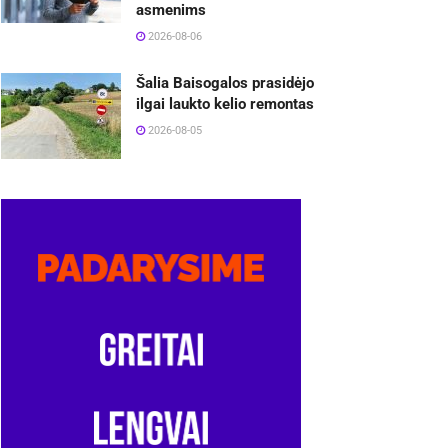
asmenims
2026-08-06
Šalia Baisogalos prasidėjo
ilgai laukto kelio remontas
2026-08-05