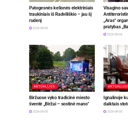
Patogesnės kelionės elektriniais
Visagino sav
traukiniais iš Radviliškio – jau šį
Antiteroristi
rudenį
„Aras“ organ
pratybas „B
2026-08-05
2026-08-05
AKTUALIJOS
AKTUALIJO
Biržuose vyko tradicinė miesto
Ignalinoje k
šventė „Biržai – sostinė mano“
daiktais stot
2026-08-05
2026-08-05