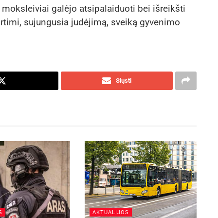
 moksleiviai galėjo atsipalaiduoti bei išreikšti
irtimi, sujungusia judėjimą, sveiką gyvenimo
Siųsti
S
AKTUALIJOS