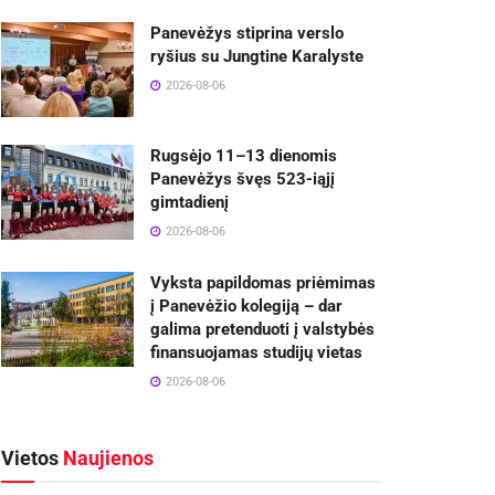
Panevėžys stiprina verslo
ryšius su Jungtine Karalyste
2026-08-06
Rugsėjo 11–13 dienomis
Panevėžys švęs 523-iąjį
gimtadienį
2026-08-06
Vyksta papildomas priėmimas
į Panevėžio kolegiją – dar
galima pretenduoti į valstybės
finansuojamas studijų vietas
2026-08-06
Vietos
Naujienos