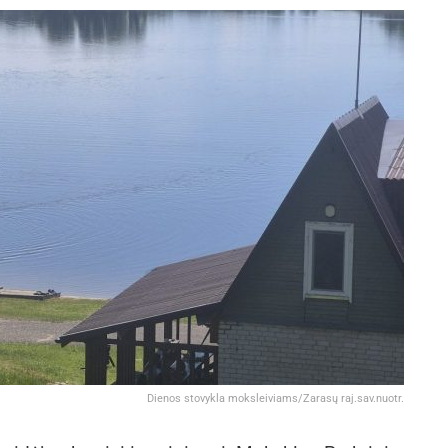
Dienos stovykla moksleiviams/Zarasų raj.sav.nuotr.