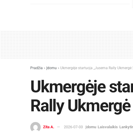
Pradžia
»
Įdomu
»
Ukmergėje startuoja „Jusema Rally Ukmergė
Ukmergėje sta
Rally Ukmergė
Zita A.
2026-07-03
Įdomu
Laisvalaikis
Lankyti