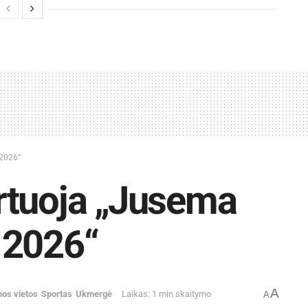
 2026“
rtuoja „Jusema
 2026“
A
nos vietos
Sportas
Ukmergė
Laikas: 1 min skaitymo
A