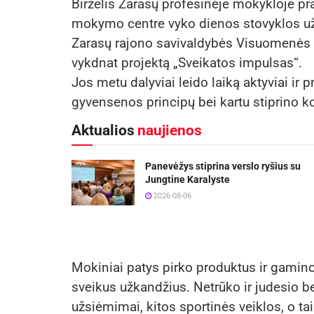
Birželis Zarasų profesinėje mokykloje pra
mokymo centre vyko dienos stovyklos už
Zarasų rajono savivaldybės Visuomenės 
vykdnat projektą „Sveikatos impulsas“.
Jos metu dalyviai leido laiką aktyviai i
gyvensenos principų bei kartu stiprino 
Aktualios
naujienos
Panevėžys stiprina verslo ryšius su
Jungtine Karalyste
2026-08-06
Mokiniai patys pirko produktus ir gaminos
sveikus užkandžius. Netrūko ir judesio b
užsiėmimai, kitos sportinės veiklos, o ta