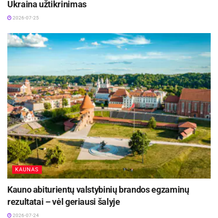
Ukraina užtikrinimas
Bendrovės duomenimis, šiuo metu mieste yra
2026-07-25
apie 800 neturinčių vandens skaitiklių vartotojų.
Nuo šiol vidutinis vandens kiekis Panevėžyje bus
apskaičiuojamas kasmet iki vasario 1 d.
Ryšių su visuomene skyrius
KAUNAS
Kauno abiturientų valstybinių brandos egzaminų
rezultatai – vėl geriausi šalyje
2026-07-24