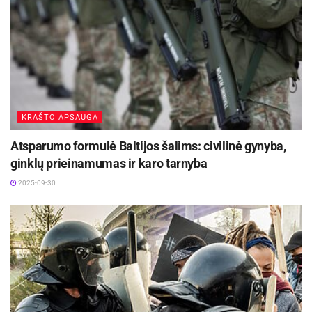
klausimą su vaikais, mokytojai – su moksleiviais
ir t.t.
KRAŠTO APSAUGA
Atsparumo formulė Baltijos šalims: civilinė gynyba,
ginklų prieinamumas ir karo tarnyba
2025-09-30