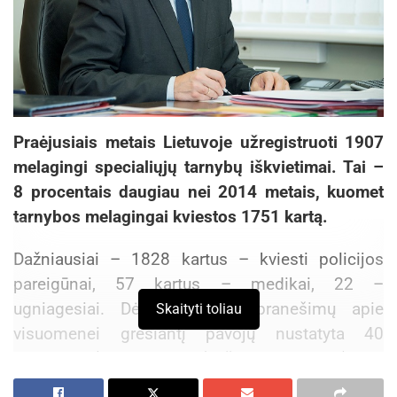
Praėjusiais metais Lietuvoje užregistruoti 1907
melagingi specialiųjų tarnybų iškvietimai. Tai –
8 procentais daugiau nei 2014 metais, kuomet
tarnybos melagingai kviestos 1751 kartą.
Dažniausiai – 1828 kartus – kviesti policijos
pareigūnai, 57 kartus – medikai, 22 –
ugniagesiai. Dėl melagingų pranešimų apie
Skaityti toliau
visuomenei gresiantį pavojų nustatyta 40
įtariamųjų (2014 m. – 23), iš jų 39 – vyrai (2014
m. – 22) ir 8 nepilnamečiai (2014 m. – 3).