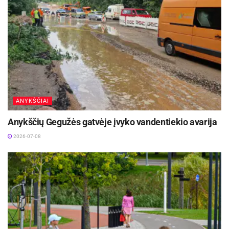
ANYKŠČIAI
Anykščių Gegužės gatvėje įvyko vandentiekio avarija
2026-07-08