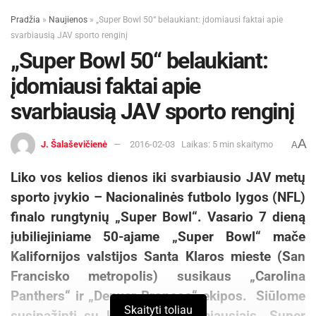
Pradžia
»
Naujienos
»
„Super Bowl 50“ belaukiant: įdomiausi faktai apie
svarbiausią JAV sporto renginį
„Super Bowl 50“ belaukiant:
įdomiausi faktai apie
svarbiausią JAV sporto renginį
A
J. Šalaševičienė
2016-02-03
Laikas: 5 min skaitymo
A
Liko vos kelios dienos iki svarbiausio JAV metų
sporto įvykio – Nacionalinės futbolo lygos (NFL)
finalo rungtynių „Super Bowl“. Vasario 7 dieną
jubiliejiniame 50-ajame „Super Bowl“ mače
Kalifornijos valstijos Santa Klaros mieste (San
Francisko metropolis) susikaus „Carolina
Panthers“ ir „Denver Broncos“ ekipos. Siūlome
Skaityti toliau
susipažinti su kai kuriais įdomiausiais „Super