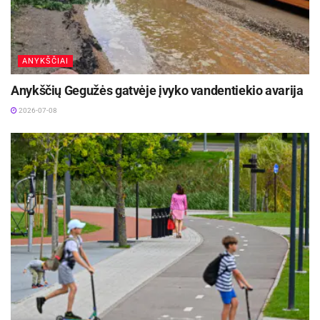
ANYKŠČIAI
Anykščių Gegužės gatvėje įvyko vandentiekio avarija
2026-07-08