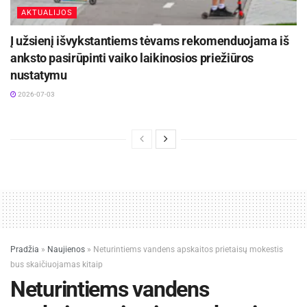
AKTUALIJOS
Į užsienį išvykstantiems tėvams rekomenduojama iš
anksto pasirūpinti vaiko laikinosios priežiūros
nustatymu
2026-07-03
Pradžia
»
Naujienos
»
Neturintiems vandens apskaitos prietaisų mokestis
bus skaičiuojamas kitaip
Neturintiems vandens