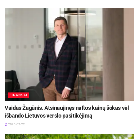
FINANSAI
Vaidas Žagūnis. Atsinaujinęs naftos kainų šokas vėl
išbando Lietuvos verslo pasitikėjimą
2026-07-22