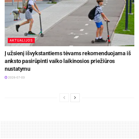
AKTUALIJOS
Į užsienį išvykstantiems tėvams rekomenduojama iš
anksto pasirūpinti vaiko laikinosios priežiūros
nustatymu
2026-07-03