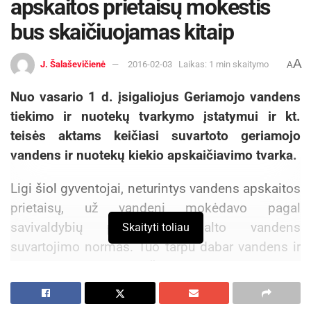
apskaitos prietaisų mokestis
bus skaičiuojamas kitaip
A
J. Šalaševičienė
2016-02-03
Laikas: 1 min skaitymo
A
Nuo vasario 1 d. įsigaliojus Geriamojo vandens
tiekimo ir nuotekų tvarkymo įstatymui ir kt.
teisės aktams keičiasi suvartoto geriamojo
vandens ir nuotekų kiekio apskaičiavimo tvarka.
Ligi šiol gyventojai, neturintys vandens apskaitos
prietaisų, už vandenį mokėdavo pagal
savivaldybių patvirtintas šalto vandens
Skaityti toliau
suvartojimo normas. Tuo tarpu dabar vandens ir
nuotekų kiekis bus skaičiuojamas taikant vidutinį
savivaldybėje suvartojamo geriamojo vandens
kiekį gyventojui.