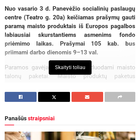
Nuo vasario 3 d. Panevėžio socialinių paslaugų
centre (Teatro g. 20a) keičiamas prašymų gauti
paramą maisto produktais iš Europos pagalbos
labiausiai skurstantiems asmenims fondo
priėmimo laikas. Prašymai 105 kab. bus
priimami darbo dienomis 9–13 val.
Paramos gavėjams nebebus išduodami maisto
Skaityti toliau
talonų paketai. Maisto produktų paketus
pasiimsite pateikę asmens tapatybės
dokumentą.
Šiemet maisto produktai Kranto g. 36 pastate
bus dalijami vasario 22-26, balandžio 20-27,
Panašūs
straipsniai
birželio 20-28, rugpjūčio 22-26, spalio 20-27,
gruodžio 19-30 d.