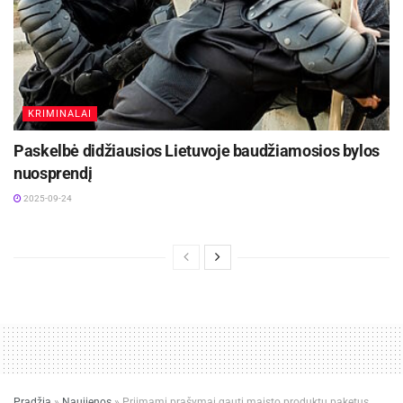
KRIMINALAI
Paskelbė didžiausios Lietuvoje baudžiamosios bylos
nuosprendį
2025-09-24
Pradžia
»
Naujienos
»
Priimami prašymai gauti maisto produktų paketus