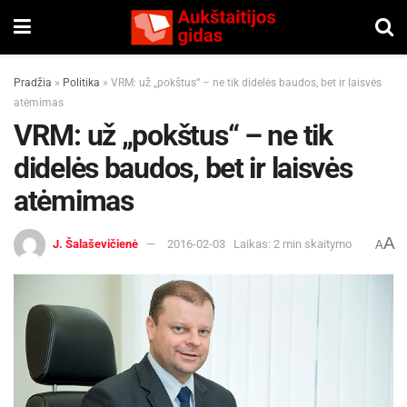
Pradžia
»
Politika
»
VRM: už „pokštus“ – ne tik didelės baudos, bet ir laisvės
atėmimas
VRM: už „pokštus“ – ne tik
didelės baudos, bet ir laisvės
atėmimas
A
J. Šalaševičienė
2016-02-03
Laikas: 2 min skaitymo
A