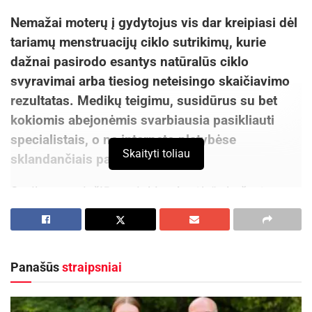
Nemažai moterų į gydytojus vis dar kreipiasi dėl
tariamų menstruacijų ciklo sutrikimų, kurie
dažnai pasirodo esantys natūralūs ciklo
svyravimai arba tiesiog neteisingo skaičiavimo
rezultatas. Medikų teigimu, susidūrus su bet
kokiomis abejonėmis svarbiausia pasikliauti
specialistais, o ne interneto platybėse
Skaityti toliau
sklandančiais patarimais.
Sveikatos priežiūros tinklo „Antėja“ akušerės-
ginekologės Gintarės Čipinienės teigimu,
normalus moters ciklas gali trukti nuo 21 iki 35
dienų. Jei moteris nežymi savo ciklo kalendoriuje
Panašūs
straipsniai
ir nežino, kaip tiksliai jį skaičiuoti, dažnai
galiausiai tai sukelia nerimą. Pavyzdžiui, jei
ciklas trunka 21 dieną, natūralu, kad kraujavimas