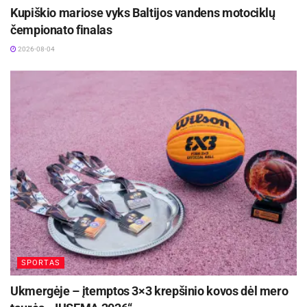
Kupiškio mariose vyks Baltijos vandens motociklų
čempionato finalas
2026-08-04
SPORTAS
Ukmergėje – įtemptos 3×3 krepšinio kovos dėl mero