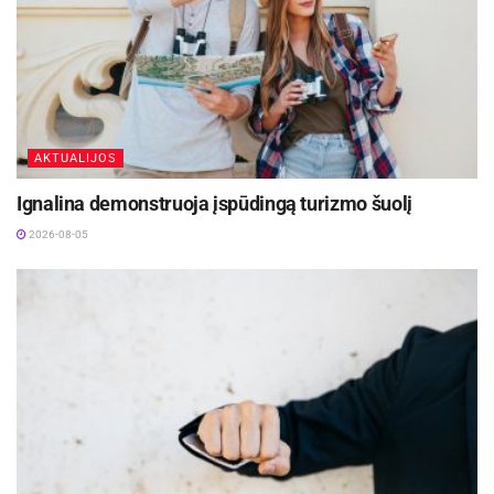
projekto
išlaidų
suma
ES
811 069 EUR
fondo
AKTUALIJOS
2025-06 – 2028-05
lėšos
Ignalina demonstruoja įspūdingą turizmo šuolį
Projekto
2026-08-05
įgyvendi
nimo
trukmė
Projektą bendrai finansuoja Europos Sąjunga.
Šaltinis:
Kaišiadorių rajono savivaldybė