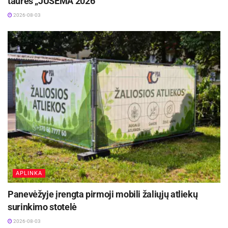
taurės „JUSEMA 2026“
2026-08-03
APLINKA
Panevėžyje įrengta pirmoji mobili žaliųjų atliekų
surinkimo stotelė
2026-08-03