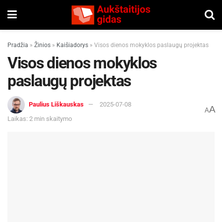
Pradžia
»
Žinios
»
Kaišiadorys
»
Visos dienos mokyklos paslaugų projektas
Visos dienos mokyklos
paslaugų projektas
Paulius Liškauskas
2025-07-08
A
A
Laikas: 2 min skaitymo