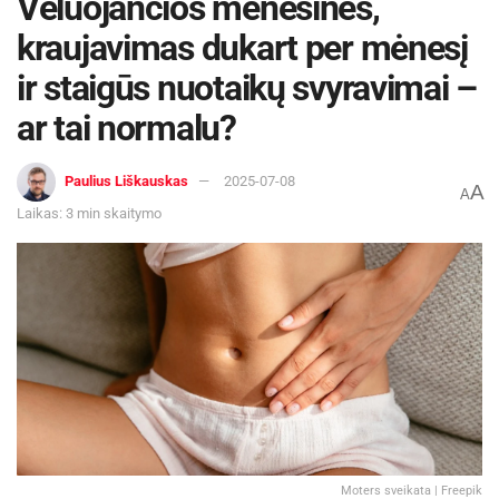
Vėluojančios mėnesinės,
kraujavimas dukart per mėnesį
ir staigūs nuotaikų svyravimai –
ar tai normalu?
Paulius Liškauskas
2025-07-08
A
A
Laikas: 3 min skaitymo
Moters sveikata | Freepik