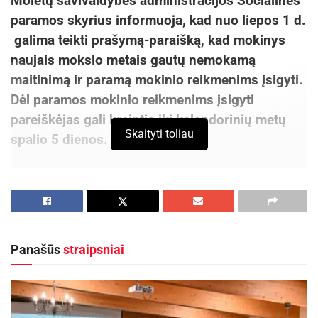
Molėtų savivaldybės administracijos Socialinės
Nereguliarus ciklas, stiprus kraujavimas, fizinis
paramos skyrius informuoja, kad nuo liepos 1 d.
diskomfortas ar emociniai svyravimai neturi tapti
galima teikti prašymą-paraišką, kad mokinys
kasdienybe. Jei jaučiama, kad „kažkas ne taip“ –
naujais mokslo metais gautų nemokamą
būtina pasitikrinti. Laiku atlikti tyrimai padeda
maitinimą ir paramą mokinio reikmenims įsigyti.
išvengti ilgalaikių sveikatos problemų.
Dėl paramos mokinio reikmenims įsigyti
pareiškėjas gali kreiptis iki kalendorinių metų
Skaityti toliau
spalio 5 dienos.
Socialinė parama skiriama mokiniams, kurie
mokosi bendrojo ugdymo mokyklose, profesinio
mokymo įstaigose, ikimokyklinio ugdymo
mokyklose ar pas kitą švietimo teikėją (išskyrus
Panašūs
straipsniai
laisvąjį mokytoją) pagal bendrojo ugdymo
programas.
Aktualios
naujienos