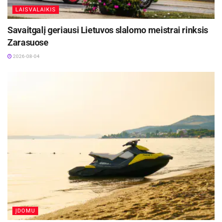
LAISVALAIKIS
Žymos:
A lyga
FK „Panevėžys“
FK „Sūduva“
Futbolas
Savaitgalį geriausi Lietuvos slalomo meistrai rinksis
Zarasuose
2026-08-04
ĮDOMU