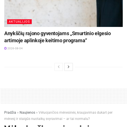
Žymos:
Kaišiadorių rajono savivaldybė
AKTUALIJOS
Anykščių rajono gyventojams „Smurtinio elgesio
artimoje aplinkoje keitimo programa“
2026-08-04
Pradžia
»
Naujienos
»
Vėluojančios mėnesinės, kraujavimas dukart per
mėnesį ir staigūs nuotaikų svyravimai – ar tai normalu?