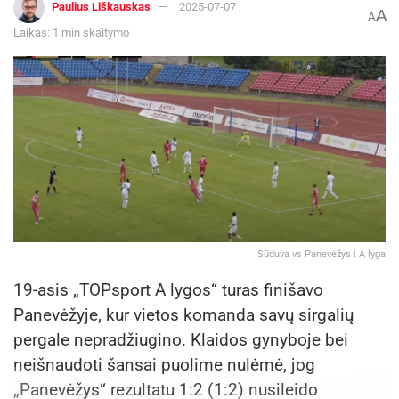
gyvenamosios vietos neturinčių asmenų
Paulius Liškauskas
2025-07-07
A
A
apskaitą Molėtų rajono savivaldybėje, ir neįtraukti
Laikas: 1 min skaitymo
į gyvenamosios vietos neturinčių asmenų
apskaitą, – pagal faktinę gyvenamąją vietą,
kurios teritorijoje faktiškai gyvena arba
mokyklos, kurioje mokinys mokosi ar kuri
organizuoja vasaros poilsio stovyklas,
administraciją.
Prašymas gali būti pateiktas asmeniškai, paštu,
elektroniniu būdu, kai valstybės elektroninės
Sūduva vs Panevėžys | A lyga
valdžios sistemoje teikiama elektroninė
19-asis „TOPsport A lygos“ turas finišavo
paslauga, arba per atstovą. Kai prašymas
Panevėžyje, kur vietos komanda savų sirgalių
teikiamas per atstovą, nurodomi atstovo
pergale nepradžiugino. Klaidos gynyboje bei
duomenys, nustatyti įstatymo 10 straipsnio 2
neišnaudoti šansai puolime nulėmė, jog
dalyje.
„Panevėžys“ rezultatu 1:2 (1:2) nusileido