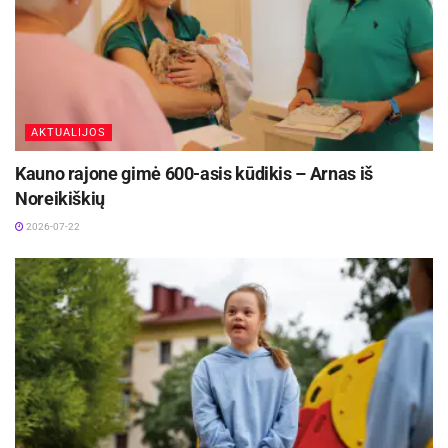
AKTUALIJOS
Kauno rajone gimė 600-asis kūdikis – Arnas iš
Noreikiškių
2026-07-22
Gintarė Čipinienė
Gyvenimo būdo įtaka hormonams ir gydymas
Aktualios
naujienos
Iki dešimtadalio skubiosios medicinos pagalbos
paslaugų galės būti suteiktos išplėstinės
praktikos slaugytojų