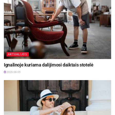
mokykla
Kaišiadorių r. Gudienos mokykla-
darželis „Rugelis”
Kaišiadorių r. Žiežmarių mokykla-
darželis „Vaikystės dvaras”
Kaišiadorių pedagoginė psichologinė
tarnyba
AKTUALIJOS
Lietuvos sporto universiteto Kėdainių
Ignalinoje kuriama dalijimosi daiktais stotelė
„Aušros” progimnazija
2026-08-05
IEEP gGmbH
VšĮ „Lektoriai”
Bendra
1 061 958 EUR