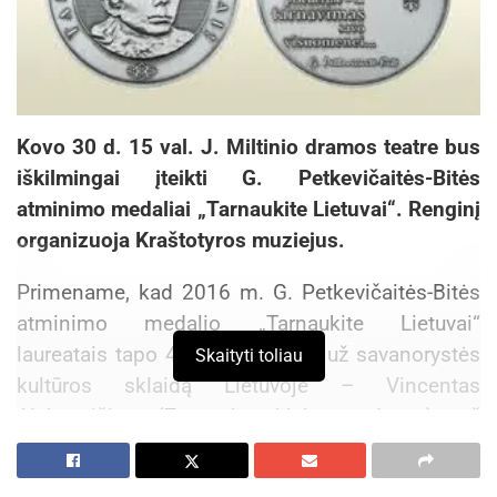
Kovo 30 d. 15 val. J. Miltinio dramos teatre bus
iškilmingai įteikti G. Petkevičaitės-Bitės
atminimo medaliai „Tarnaukite Lietuvai“. Renginį
organizuoja Kraštotyros muziejus.
Primename, kad 2016 m. G. Petkevičaitės-Bitės
atminimo medalio „Tarnaukite Lietuvai“
laureatais tapo 4 panevėžiečiai: už savanorystės
Skaityti toliau
kultūros sklaidą Lietuvoje – Vincentas
Aleknavičius (Zanavykų klubo vadovas); už
parlamentarizmo tradicijų puoselėjimą,
pilietiškumo ir demokratijos skatinimą –