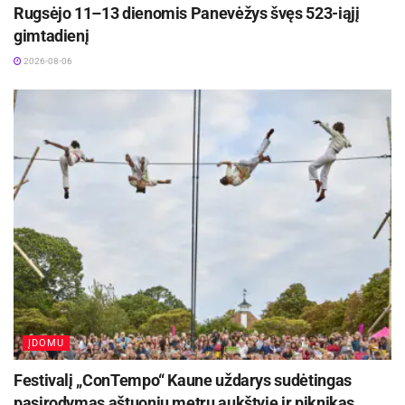
Rugsėjo 11–13 dienomis Panevėžys švęs 523-iąjį
gimtadienį
2026-08-06
ĮDOMU
Festivalį „ConTempo“ Kaune uždarys sudėtingas
pasirodymas aštuonių metrų aukštyje ir piknikas