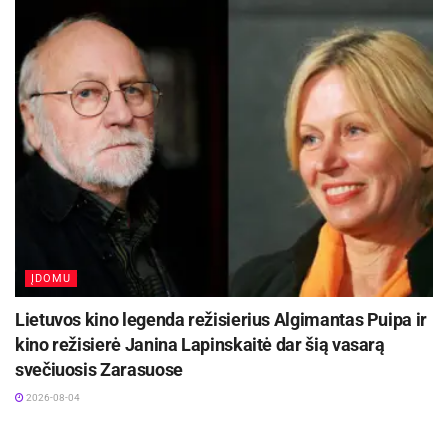
ĮDOMU
Lietuvos kino legenda režisierius Algimantas Puipa ir
kino režisierė Janina Lapinskaitė dar šią vasarą
svečiuosis Zarasuose
2026-08-04