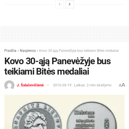
Pradžia
»
Naujienos
»
Kovo 30-ąją Panevėžyje bus teikiami Bitės medaliai
Kovo 30-ąją Panevėžyje bus
teikiami Bitės medaliai
A
J. Šalaševičienė
2016-03-19
Laikas: 2 min skaitymo
A