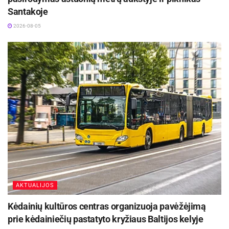
Santakoje
2026-08-05
AKTUALIJOS
Kėdainių kultūros centras organizuoja pavėžėjimą
prie kėdainiečių pastatyto kryžiaus Baltijos kelyje