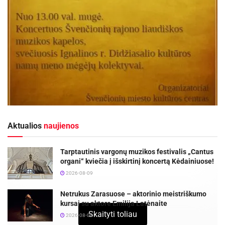
Aktualios
naujienos
Tarptautinis vargonų muzikos festivalis „Cantus
organi“ kviečia į išskirtinį koncertą Kėdainiuose!
2026-08-09
Netrukus Zarasuose – aktorinio meistriškumo
kursai su aktore Emilija Latėnaite
Skaityti toliau
2026-08-08