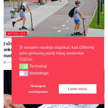
AKTUALIJOS
Į užsienį išvykstantiems tėvams rekomenduojama iš
Ši svetainė naudoja slapukus, kad užtikrintų
anksto pasirūpinti vaiko laikinosios priežiūros
jums geriausią patirtį mūsų svetainėje.
nustatymu
Plačiau
2026-07-03
Techniniai
Techniniai
Marketingo
Marketingo
Išsaugoti
Leisti visus
nustatymus