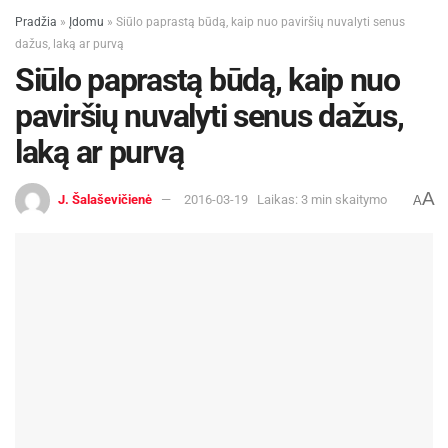
Pradžia
»
Įdomu
»
Siūlo paprastą būdą, kaip nuo paviršių nuvalyti senus
dažus, laką ar purvą
Siūlo paprastą būdą, kaip nuo
paviršių nuvalyti senus dažus,
laką ar purvą
A
J. Šalaševičienė
2016-03-19
Laikas: 3 min skaitymo
A