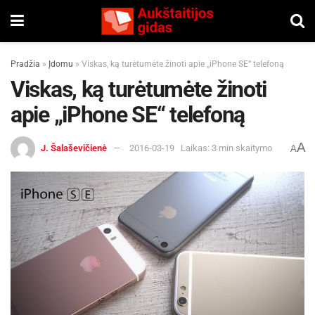
Pradžia
»
Įdomu
»
Viskas, ką turėtumėte žinoti apie „iPhone SE“ telefoną
Viskas, ką turėtumėte žinoti
apie „iPhone SE“ telefoną
A
J. Šalaševičienė
2016-03-19
Laikas: 3 min skaitymo
A