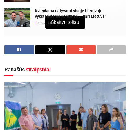
Kviečiama dalyvauti visoje Lietuvoje
vykstančiame konkurse „Tvari Lietuva“
Skaityti toliau
2026-08-07
Pavasarį, kuomet norisi vis daugiau laiko
praleisti kieme ar sode, akies nedžiugina po
žiemos papilkėjusi bei išblukusi tvora, namo
fasadas, terasa ar sodo baldai. Prieš
Panašūs
straipsniai
atnaujinant paviršius impregnantais bei nauju
dažų sluoksniu, specialistai rekomenduoja juos
tinkamai paruošti. Šiam darbui paprastai
sugaištama daugiausiai laiko, todėl statybų
sektoriuje vis dažniau linksniuojama efektyvi
valymo priemonė – sausasis ledas. Šalto ledo
srove medinį namą restauravusiems