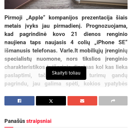
Pirmoji „Apple“ kompanijos prezentacija šiais
metais įvyks jau pirmadienį. Prognozuojama,
kad pagrindinė kovo 21 dienos renginio
naujiena taps naujasis 4 colių „iPhone SE“
išmanusis telefonas. Varle.lt mobiliųjų įrenginių
specialistų nuomone, nors tikslios įrenginio
charakteristikos ir išorinis dizainas kol kas lieka
Skaityti toliau
paslaptimi, tačiau remiantis turimų gandų
pagrindu, jau galima spėti, kokios ypatybės
atneštų šiam telefonui populiarumą.
Pirmiausia reikėtų pažymėti, kad „iPhone SE“
tikrai nebus sumažinta „iPhone 7“ telefono
Panašūs
straipsniai
kopija ir bus skirtas naudotojams, kurių
netenkina „iPhone“ įrenginių su 4,7 ir 5,5 colio