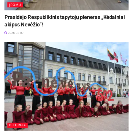
ĮDOMU
Prasidėjo Respublikinis tapytojų pleneras „Kėdainiai
abipus Nevėžio“!
2026-08-07
ISTORIJA