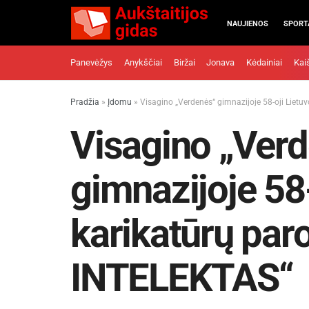
NAUJIENOS
SPORT
Panevėžys
Anykščiai
Biržai
Jonava
Kėdainiai
Kai
Pradžia
»
Įdomu
»
Visagino „Verdenės“ gimnazijoje 58-oji Liet
Visagino „Ver
gimnazijoje 58-
karikatūrų par
INTELEKTAS“