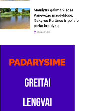
Maudytis galima visose
Panevėžio maudyklose,
išskyrus Kultūros ir poilsio
parko braidyklą
2026-08-07