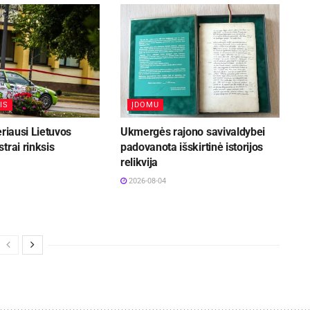
IS
ĮDOMU
eriausi Lietuvos
Ukmergės rajono savivaldybei
trai rinksis
padovanota išskirtinė istorijos
relikvija
2026-08-04