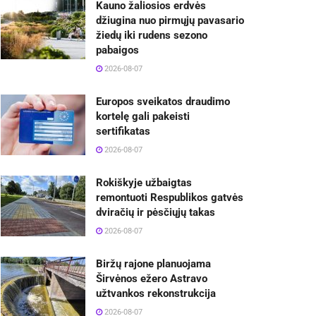
Kauno žaliosios erdvės
džiugina nuo pirmųjų pavasario
žiedų iki rudens sezono
pabaigos
2026-08-07
Europos sveikatos draudimo
kortelę gali pakeisti
sertifikatas
2026-08-07
Rokiškyje užbaigtas
remontuoti Respublikos gatvės
dviračių ir pėsčiųjų takas
2026-08-07
Biržų rajone planuojama
Širvėnos ežero Astravo
užtvankos rekonstrukcija
2026-08-07