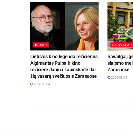
ĮDOMU
LAISVALAIK
Lietuvos kino legenda režisierius
Savaitgalį g
Algimantas Puipa ir kino
slalomo meis
režisierė Janina Lapinskaitė dar
Zarasuose
šią vasarą svečiuosis Zarasuose
2026-08-04
2026-08-04