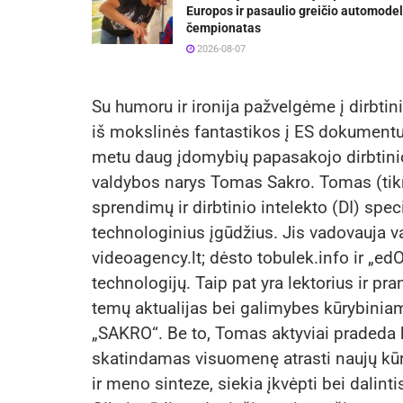
Europos ir pasaulio greičio automodel
čempionatas
2026-08-07
Su humoru ir ironija pažvelgėme į dirbtini
iš mokslinės fantastikos į ES dokumentus
metu daug įdomybių papasakojo dirbtinio 
valdybos narys Tomas Sakro. Tomas (tikr
sprendimų ir dirbtinio intelekto (DI) spec
technologinius įgūdžius. Jis vadovauja v
videoagency.lt; dėsto tobulek.info ir „e
technologijų. Taip pat yra lektorius ir pra
temų aktualijas bei galimybes kūrybin
„SAKRO“. Be to, Tomas aktyviai pradeda k
skatindamas visuomenę atrasti naujų kūry
ir meno sinteze, siekia įkvėpti bei dalinti