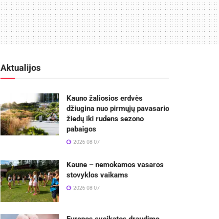
Aktualijos
Kauno žaliosios erdvės
džiugina nuo pirmųjų pavasario
žiedų iki rudens sezono
pabaigos
2026-08-07
Kaune – nemokamos vasaros
stovyklos vaikams
2026-08-07