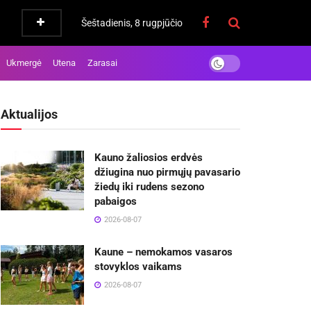
Šeštadienis, 8 rugpjūčio
Ukmergė
Utena
Zarasai
Aktualijos
Kauno žaliosios erdvės
džiugina nuo pirmųjų pavasario
žiedų iki rudens sezono
pabaigos
2026-08-07
Kaune – nemokamos vasaros
stovyklos vaikams
2026-08-07