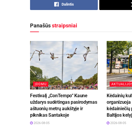
Dalintis
Panašūs
straipsniai
ĮDOMU
AKTUALIJO
Festivalį „ConTempo“ Kaune
Kėdainių kul
uždarys sudėtingas pasirodymas
organizuoja
aštuonių metrų aukštyje ir
kėdainiečių 
piknikas Santakoje
Baltijos kely
2026-08-05
2026-08-05