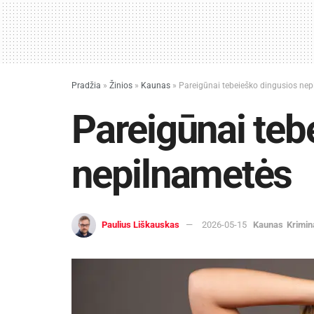
Pradžia
»
Žinios
»
Kaunas
»
Pareigūnai tebeieško dingusios ne
Pareigūnai teb
nepilnametės
Paulius Liškauskas
2026-05-15
Kaunas
Krimin