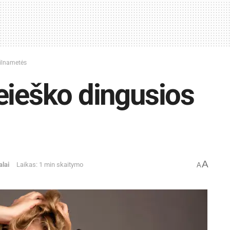
pilnametės
eieško dingusios
A
alai
Laikas: 1 min skaitymo
A