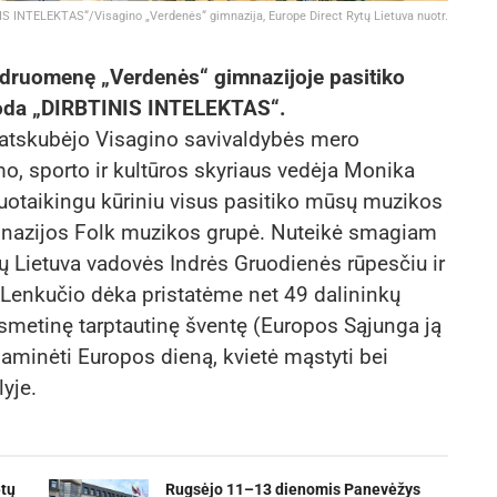
NIS INTELEKTAS“/Visagino „Verdenės“ gimnazija, Europe Direct Rytų Lietuva nuotr.
druomenę „Verdenės“ gimnazijoje pasitiko
paroda „DIRBTINIS INTELEKTAS“.
ą atskubėjo Visagino savivaldybės mero
o, sporto ir kultūros skyriaus vedėja Monika
Nuotaikingu kūriniu visus pasitiko mūsų muzikos
nazijos Folk muzikos grupė. Nuteikė smagiam
tų Lietuva vadovės Indrės Gruodienės rūpesčiu ir
 Lenkučio dėka pristatėme net 49 dalininkų
metinę tarptautinę šventę (Europos Sąjunga ją
paminėti Europos dieną, kvietė mąstyti bei
yje.
etų
Rugsėjo 11–13 dienomis Panevėžys