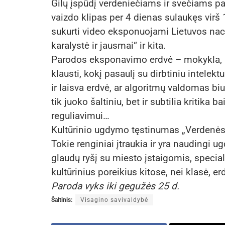
Gilų įspūdį verdeniečiams ir svečiams p
vaizdo klipas per 4 dienas sulaukęs virš
sukurti video eksponuojami Lietuvos nac
karalystė ir jausmai“ ir kita.
Parodos eksponavimo erdvė – mokykla, pa
klausti, kokį pasaulį su dirbtiniu intelek
ir laisva erdvė, ar algoritmų valdomas 
tik juoko šaltiniu, bet ir subtilia kritik
reguliavimui…
Kultūrinio ugdymo tęstinumas „Verdenės“
Tokie renginiai įtraukia ir yra nauding
glaudų ryšį su miesto įstaigomis, specia
kultūrinius poreikius kitose, nei klasė, er
Paroda vyks iki gegužės 25 d.
Šaltinis:
Visagino savivaldybė