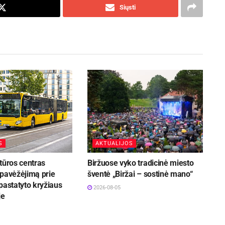
Siųsti
S
AKTUALIJOS
tūros centras
Biržuose vyko tradicinė miesto
 pavėžėjimą prie
šventė „Biržai – sostinė mano“
pastatyto kryžiaus
2026-08-05
je