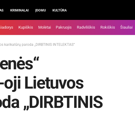
AS
KRIMINALAI
ĮDOMU
KULTŪRA
šiadorys
Kupiškis
Molėtai
Pakruojis
Radviliškis
Rokiškis
Šiauliai
uvos karikatūrų paroda „DIRBTINIS INTELEKTAS“
denės“
oji Lietuvos
oda „DIRBTINIS