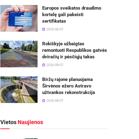
Europos sveikatos draudimo
kortelę gali pakeisti
sertifikatas
2026-08-07
Rokiškyje užbaigtas
remontuoti Respublikos gatvės
dviračių ir pėsčiųjų takas
2026-08-07
Biržų rajone planuojama
Širvėnos ežero Astravo
užtvankos rekonstrukcija
2026-08-07
Vietos
Naujienos