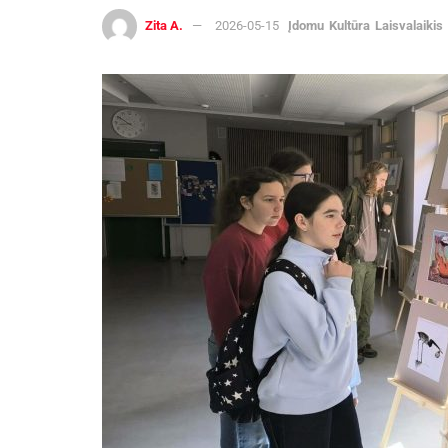
Zita A.
2026-05-15
Įdomu
Kultūra
Laisvalaikis