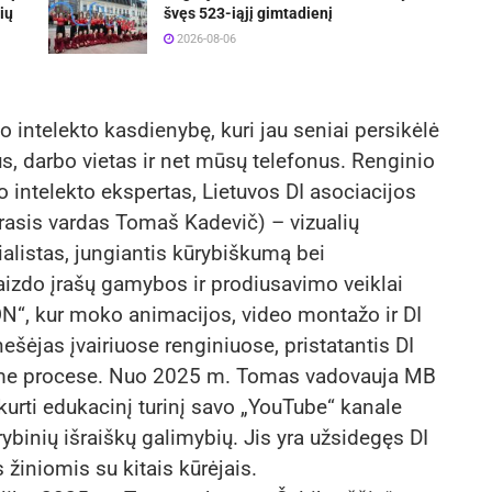
ių
švęs 523-iąjį gimtadienį
2026-08-06
o intelekto kasdienybę, kuri jau seniai persikėlė
, darbo vietas ir net mūsų telefonus. Renginio
intelekto ekspertas, Lietuvos DI asociacijos
asis vardas Tomaš Kadevič) – vizualių
ialistas, jungiantis kūrybiškumą bei
aizdo įrašų gamybos ir prodiusavimo veiklai
dON“, kur moko animacijos, video montažo ir DI
nešėjas įvairiuose renginiuose, pristatantis DI
iame procese. Nuo 2025 m. Tomas vadovauja MB
urti edukacinį turinį savo „YouTube“ kanale
binių išraiškų galimybių. Jis yra užsidegęs DI
s žiniomis su kitais kūrėjais.