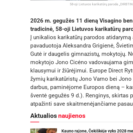
58-oji Lietuvos karikatūrų paroda „DIRBTI
2026 m. gegužės 11 dieną Visagino ben
tradicinė, 58-oji Lietuvos karikatūrų 
Į unikalios karikatūrų parodos atidarym
pavaduotoja Aleksandra Grigienė, Švietim
Gutė ir daugelis gimnazistų, mokytojų. 
mokytojo Jono Cicėno vadovaujama gim
klausymui ir žiūrėjimui. Europe Direct Ry
žymių karikatūristų Jono Varno bei Jono
darbus, paminėjome Europos dieną – kas
šventė gegužės 9 d.). Renginys, skirtas 
atpažinti save skaitmenėjančiame pasaul
Aktualios
naujienos
Kauno rajone, Čekiškėje vyks 2028 m