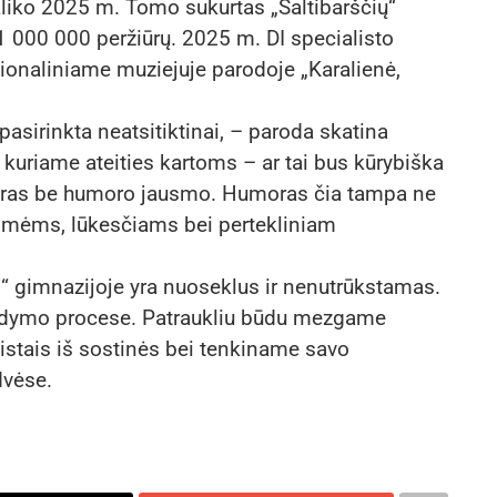
aliko 2025 m. Tomo sukurtas „Šaltibarščių“
 1 000 000 peržiūrų. 2025 m. DI specialisto
ionaliniame muziejuje parodoje „Karalienė,
sirinkta neatsitiktinai, – paroda skatina
tu kuriame ateities kartoms – ar tai bus kūrybiška
biuras be humoro jausmo. Humoras čia tampa ne
a baimėms, lūkesčiams bei pertekliniam
 gimnazijoje yra nuoseklus ir nenutrūkstamas.
i ugdymo procese. Patraukliu būdu mezgame
listais iš sostinės bei tenkiname savo
dvėse.