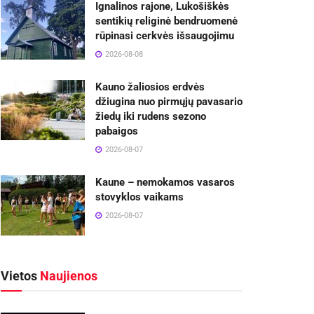
Ignalinos rajone, Lukošiškės
sentikių religinė bendruomenė
rūpinasi cerkvės išsaugojimu
2026-08-08
Kauno žaliosios erdvės
džiugina nuo pirmųjų pavasario
žiedų iki rudens sezono
pabaigos
2026-08-07
Kaune – nemokamos vasaros
stovyklos vaikams
2026-08-07
Vietos
Naujienos