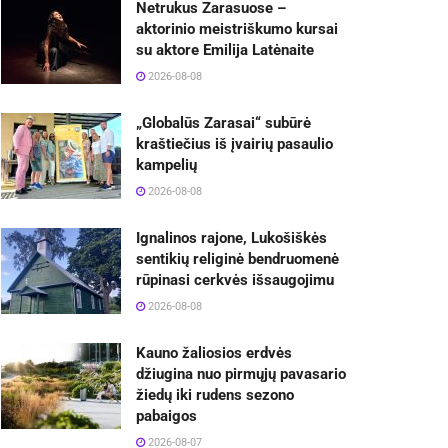
Netrukus Zarasuose –
aktorinio meistriškumo kursai
su aktore Emilija Latėnaite
2026-08-08
„Globalūs Zarasai“ subūrė
kraštiečius iš įvairių pasaulio
kampelių
2026-08-08
Ignalinos rajone, Lukošiškės
sentikių religinė bendruomenė
rūpinasi cerkvės išsaugojimu
2026-08-08
Kauno žaliosios erdvės
džiugina nuo pirmųjų pavasario
žiedų iki rudens sezono
pabaigos
2026-08-07