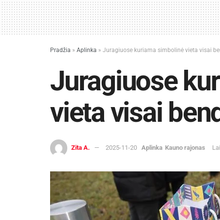
Pradžia
»
Aplinka
»
Juragiuose kuriama simbolinė vieta visai 
Juragiuose ku
vieta visai be
Zita A.
2025-11-20
Aplinka
Kauno rajonas
La