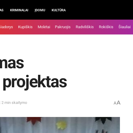
AS
KRIMINALAI
ĮDOMU
KULTŪRA
šiadorys
Kupiškis
Molėtai
Pakruojis
Radviliškis
Rokiškis
Šiauliai
amas
 projektas
A
: 2 min skaitymo
A