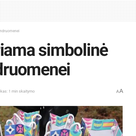
bendruomenei
riama simbolinė
ndruomenei
A
ikas: 1 min skaitymo
A