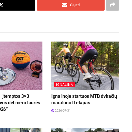
Siųsti
IGNALINA
 įtemptos 3×3
Ignalinoje startuos MTB dviračių
vos dėl mero taurės
maratono II etapas
026“
2026-07-31