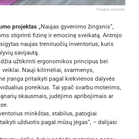
Visagino sav.nuotr.
gumo projektas
„Naujas gyvenimo žingsnis“,
s stiprinti fizinę ir emocinę sveikatą. Antrojo
igytas naujas treniruočių inventorius, kuris
yvių savijautą.
džia užtikrinti ergonomikos principus bei
veiklai. Nauji kilimėliai, svarmenys,
ė įranga pritaikyti pagal kiekvienos dalyvės
dividualius poreikius. Tai ypač svarbu moterims,
 sąnarių skausmais, judėjimo apribojimais ar
ose.
entorius minkštas, stabilus, patogiai
taikyti užduotis pagal mūsų jėgas“, – dalijasi