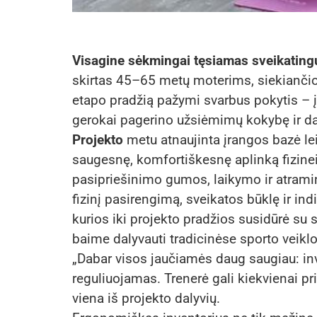
Visagine sėkmingai tęsiamas sveikatin
skirtas 45–65 metų moterims, siekiančiom
etapo pradžią pažymi svarbus pokytis – įs
gerokai pagerino užsiėmimų kokybę ir dal
Projekto
metu atnaujinta įrangos bazė lei
saugesnę, komfortiškesnę aplinką fizinei 
pasipriešinimo gumos, laikymo ir atramin
fizinį pasirengimą, sveikatos būklę ir in
kurios iki projekto pradžios susidūrė su
baime dalyvauti tradicinėse sporto veikl
„Dabar visos jaučiamės daug saugiau: inv
reguliuojamas. Trenerė gali kiekvienai pri
viena iš projekto dalyvių.