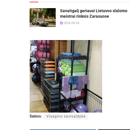
Savaitgalį geriausi Lietuvos slalomo
meistrai rinksis Zarasuose
2026-08-04
Šaltinis:
Visagino savivaldybė