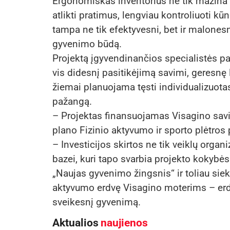
Ergonomiškas inventorius ne tik mažina 
atlikti pratimus, lengviau kontroliuoti k
tampa ne tik efektyvesni, bet ir malonesni
gyvenimo būdą.
Projektą įgyvendinančios specialistės p
vis didesnį pasitikėjimą savimi, geresnę l
žiemai planuojama tęsti individualizuotas 
pažangą.
– Projektas finansuojamas Visagino savi
plano Fizinio aktyvumo ir sporto plėtros
– Investicijos skirtos ne tik veiklų organ
bazei, kuri tapo svarbia projekto kokybės
„Naujas gyvenimo žingsnis“ ir toliau siekia
aktyvumo erdvę Visagino moterims – erdvę,
sveikesnį gyvenimą.
Aktualios
naujienos