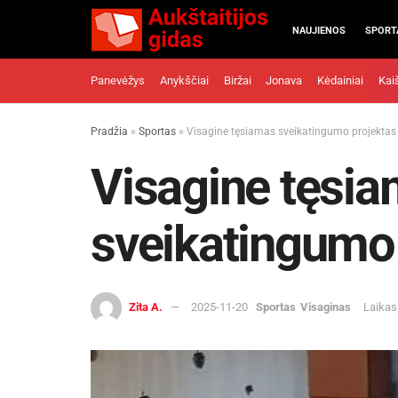
NAUJIENOS
SPORT
Panevėžys
Anykščiai
Biržai
Jonava
Kėdainiai
Kai
Pradžia
»
Sportas
»
Visagine tęsiamas sveikatingumo projektas
Visagine tęsi
sveikatingumo
Zita A.
2025-11-20
Sportas
Visaginas
Laikas