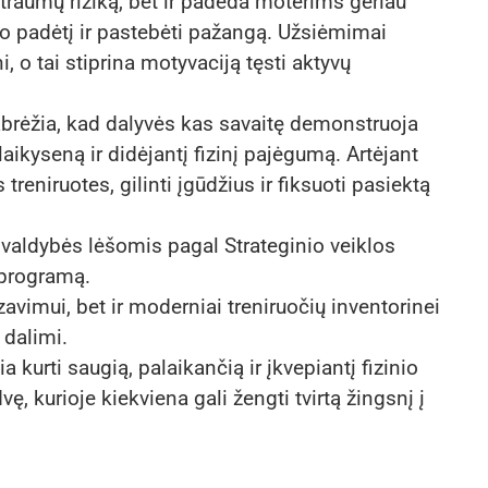
traumų riziką, bet ir padeda moterims geriau
ūno padėtį ir pastebėti pažangą. Užsiėmimai
, o tai stiprina motyvaciją tęsti aktyvų
abrėžia, kad dalyvės kas savaitę demonstruoja
aikyseną ir didėjantį fizinį pajėgumą. Artėjant
treniruotes, gilinti įgūdžius ir fiksuoti pasiektą
valdybės lėšomis pagal Strateginio veiklos
 programą.
izavimui, bet ir moderniai treniruočių inventorinei
 dalimi.
 kurti saugią, palaikančią ir įkvepiantį fizinio
 kurioje kiekviena gali žengti tvirtą žingsnį į