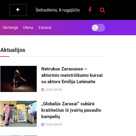
Šeštadienis, 8 rugpjūčio
Ukmergė
Utena
Zarasai
Aktualijos
Netrukus Zarasuose –
aktorinio meistriškumo kursai
su aktore Emilija Latėnaite
2026-08-08
„Globalūs Zarasai“ subūrė
kraštiečius iš įvairių pasaulio
kampelių
2026-08-08