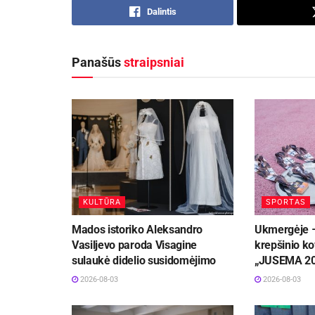
Dalintis
Panašūs
straipsniai
KULTŪRA
SPORTAS
Mados istoriko Aleksandro
Ukmergėje –
Vasiljevo paroda Visagine
krepšinio ko
sulaukė didelio susidomėjimo
„JUSEMA 2
2026-08-03
2026-08-03