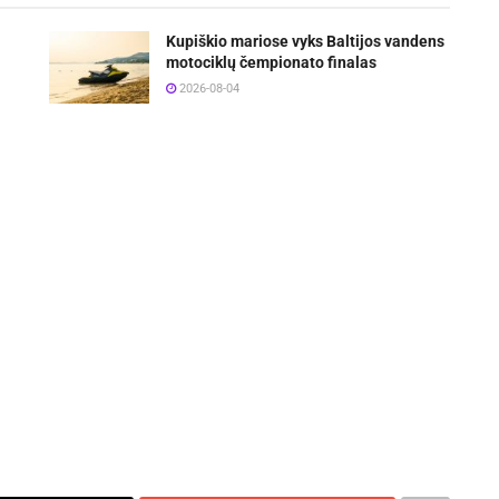
Kupiškio mariose vyks Baltijos vandens
motociklų čempionato finalas
2026-08-04