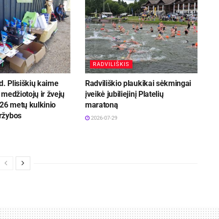
RADVILIŠKIS
d. Plisiškių kaime
Radviliškio plaukikai sėkmingai
medžiotojų ir žvejų
įveikė jubiliejinį Platelių
26 metų kulkinio
maratoną
ržybos
2026-07-29