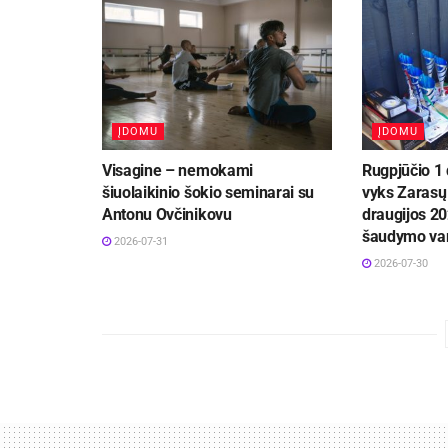
ĮDOMU
ĮDOMU
Visagine – nemokami
Rugpjūčio 1 
šiuolaikinio šokio seminarai su
vyks Zarasų 
Antonu Ovčinikovu
draugijos 20
šaudymo va
2026-07-31
2026-07-30