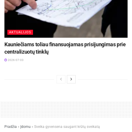
AKTUALIJOS
Kauniečiams toliau finansuojamas prisijungimas prie
centralizuotų tinklų
2026-07-03
Pradžia
»
Įdomu
»
Sveika gyvensena saugant krūtų sveikatą