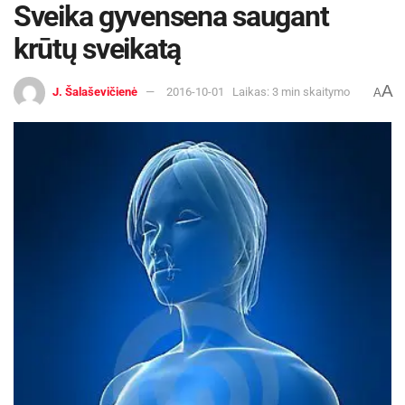
Sveika gyvensena saugant
krūtų sveikatą
A
J. Šalaševičienė
2016-10-01
Laikas: 3 min skaitymo
A