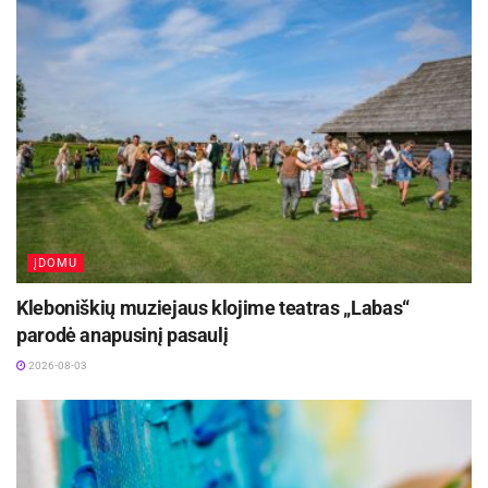
ĮDOMU
Kleboniškių muziejaus klojime teatras „Labas“
parodė anapusinį pasaulį
2026-08-03