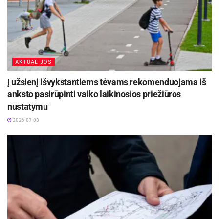
AKTUALIJOS
Į užsienį išvykstantiems tėvams rekomenduojama iš
anksto pasirūpinti vaiko laikinosios priežiūros
nustatymu
2026-07-03