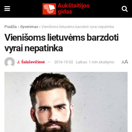
Pradžia
»
Gyvenimas
»
Vienišoms lietuvėms barzdoti vyrai nepatinka
Vienišoms lietuvėms barzdoti
vyrai nepatinka
A
J. Šalaševičienė
2016-10-02
Laikas: 1 min skaitymo
A