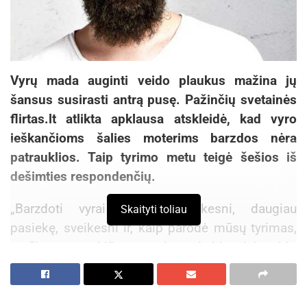
Vyrų mada auginti veido plaukus mažina jų
šansus susirasti antrą pusę. Pažinčių svetainės
flirtas.lt atlikta apklausa atskleidė, kad vyro
ieškančioms šalies moterims barzdos nėra
patrauklios. Taip tyrimo metu teigė šešios iš
dešimties respondenčių.
„Barzdoti vyrai atrodo vyriškesni, daugiau
Skaityti toliau
pasiekę, sveikesni ir, kaip parodė mūsų tyrimas,
mažiau patrauklūs moterims. Labiausiai veido
plaukai patinka jiems patiems, nes tai dar viena
sritis, kurioje gali konkuruoti. Tuo tarpu moterys
su antrų pusių barzdomis tiesiog susigyvena, nes