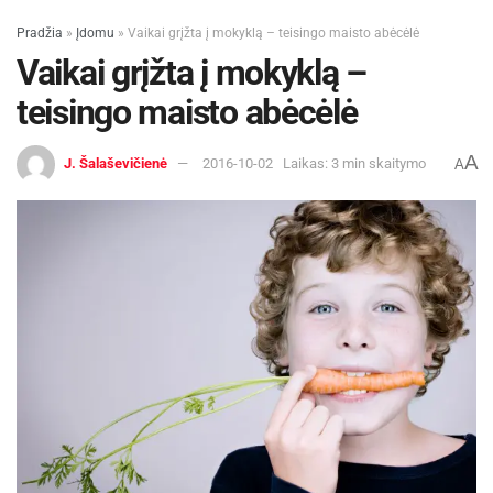
Pradžia
»
Įdomu
»
Vaikai grįžta į mokyklą – teisingo maisto abėcėlė
Vaikai grįžta į mokyklą –
teisingo maisto abėcėlė
A
J. Šalaševičienė
2016-10-02
Laikas: 3 min skaitymo
A