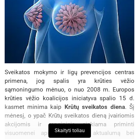
Sveikatos mokymo ir ligų prevencijos centras
primena, jog spalis yra krūties vėžio
sąmoningumo mėnuo, o nuo 2008 m. Europos
krūties vėžio koalicijos iniciatyva spalio 15 d.
kasmet minima kaip
Krūtų sveikatos diena
. Šį
mėnesį, o ypač Krūtų sveikatos dieną įvairiomis
akcijomis ir renginiais siekiama priminti
Skaityti toliau
visuomenei apie krūtų ligų aktualumą bei