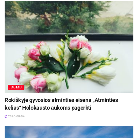
išskirtinė istorijos relikvija
2026-08-04
ĮDOMU
Rokiškyje gyvosios atminties eisena „Atminties
kelias“ Holokausto aukoms pagerbti
2026-08-04