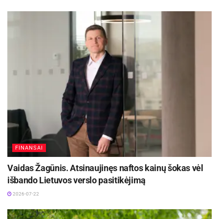
Neretai paaiškėja, kad turtas priklauso
skirtingiems savininkams, todėl pirmiausia reikia
jį padalinti ir tas dalis įteisinti“, – sako VGTPT
direktorė Anželika Banevičienė.
Anot direktorės, augant emigracijai seni, ligoti
tėvai ar globėjai dažnai paliekami vieni Lietuvoje
be priežiūros, išlaikymo. Tokiai atvejais situacija
nėra beviltiška – yra galimybė prisiteisti
išlaikymą ir iš emigravusiųjų.
FINANSAI
Aktualios
naujienos
Vaidas Žagūnis. Atsinaujinęs naftos kainų šokas vėl
DHL perka „Venipak“ grupę: stiprins pozicijas
išbando Lietuvos verslo pasitikėjimą
Baltijos šalyse
2026-07-22
2026-07-28
Europos Sąjungos sankcijos „Mere“ tinklo