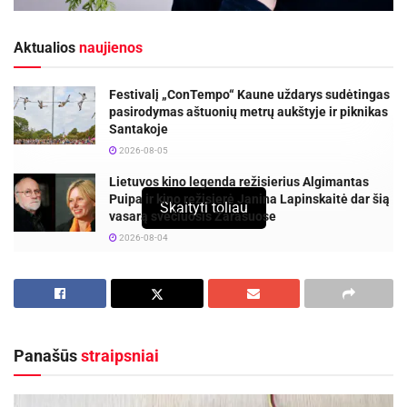
Aktualios
naujienos
Festivalį „ConTempo“ Kaune uždarys sudėtingas
pasirodymas aštuonių metrų aukštyje ir piknikas
Santakoje
2026-08-05
Lietuvos kino legenda režisierius Algimantas
Puipa ir kino režisierė Janina Lapinskaitė dar šią
Skaityti toliau
vasarą svečiuosis Zarasuose
2026-08-04
Mokslo metų pradžia daugeliui tėvų yra ne tik
džiaugsmas, bet ir rūpestis. Išleisdami pirmokėlį
ar jau prakutusį moksleivį į mokyklą, tėvai
Panašūs
straipsniai
privalo rūpintis ne tik mokymosi priemonėmis,
sustyguoti vaikų ir savo dienotvarkes, bet ir