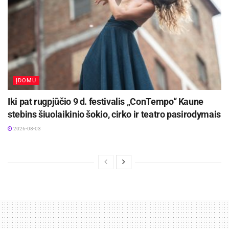
ĮDOMU
Iki pat rugpjūčio 9 d. festivalis „ConTempo“ Kaune
stebins šiuolaikinio šokio, cirko ir teatro pasirodymais
2026-08-03