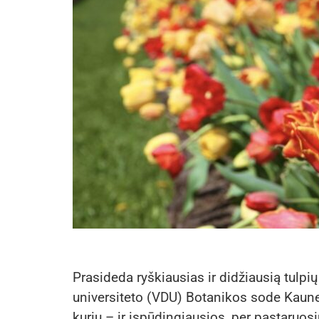
Prasideda ryškiausias ir didžiausią tulpių
universiteto (VDU) Botanikos sode Kaune: 
kurių – ir įspūdingiausios, per pastaruosi