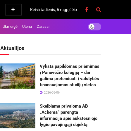
Ketvirtadienis, 6 rugpjūčio
Ukmergė
Utena
Zarasai
Aktualijos
Vyksta papildomas priėmimas
į Panevėžio kolegiją – dar
galima pretenduoti į valstybės
finansuojamas studijų vietas
2026-08-06
Skelbiama privaloma AB
„Achema“ parengta
informacija apie aukštesniojo
lygio pavojingąjį objektą