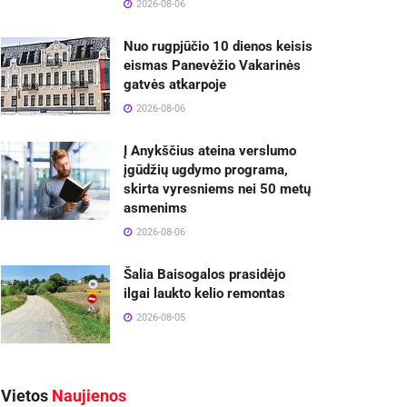
2026-08-06
Nuo rugpjūčio 10 dienos keisis
eismas Panevėžio Vakarinės
gatvės atkarpoje
2026-08-06
Į Anykščius ateina verslumo
įgūdžių ugdymo programa,
skirta vyresniems nei 50 metų
asmenims
2026-08-06
Šalia Baisogalos prasidėjo
ilgai laukto kelio remontas
2026-08-05
Vietos
Naujienos