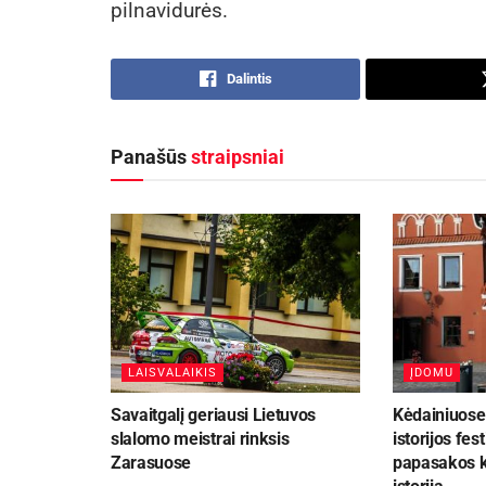
pilnavidurės.
Dalintis
Panašūs
straipsniai
LAISVALAIKIS
ĮDOMU
Savaitgalį geriausi Lietuvos
Kėdainiuose 
slalomo meistrai rinksis
istorijos fest
Zarasuose
papasakos k