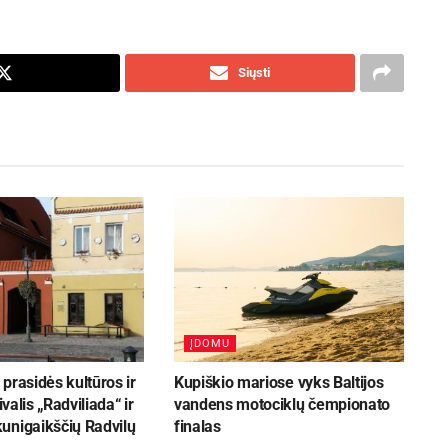
Siųsti
ĮDOMU
prasidės kultūros ir
Kupiškio mariose vyks Baltijos
ivalis „Radviliada“ ir
vandens motociklų čempionato
unigaikščių Radvilų
finalas