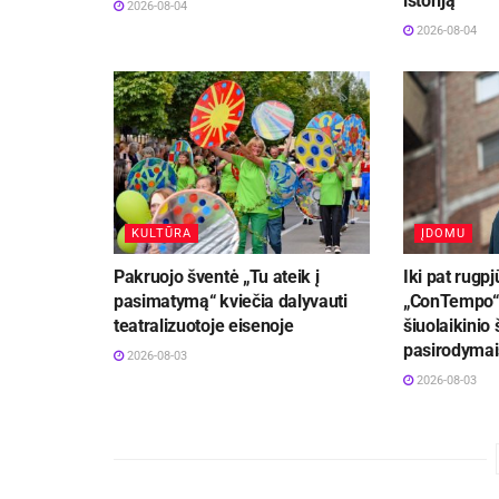
istoriją
2026-08-04
2026-08-04
KULTŪRA
ĮDOMU
Pakruojo šventė „Tu ateik į
Iki pat rugpj
pasimatymą“ kviečia dalyvauti
„ConTempo“ 
teatralizuotoje eisenoje
šiuolaikinio 
pasirodymai
2026-08-03
2026-08-03