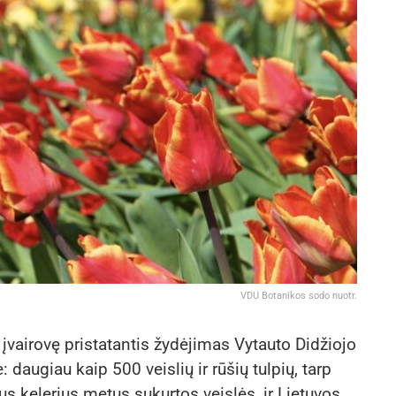
VDU Botanikos sodo nuotr.
 įvairovę pristatantis žydėjimas Vytauto Didžiojo
daugiau kaip 500 veislių ir rūšių tulpių, tarp
us kelerius metus sukurtos veislės, ir Lietuvos