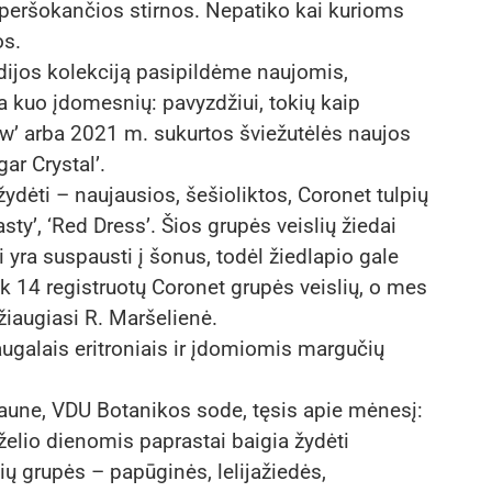
 peršokančios stirnos. Nepatiko kai kurioms
os.
dijos kolekciją pasipildėme naujomis,
 kuo įdomesnių: pavyzdžiui, tokių kaip
low’ arba 2021 m. sukurtos šviežutėlės naujos
ar Crystal’.
žydėti – naujausios, šešioliktos, Coronet tulpių
ty’, ‘Red Dress’. Šios grupės veislių žiedai
i yra suspausti į šonus, todėl žiedlapio gale
tik 14 registruotų Coronet grupės veislių, o mes
žiaugiasi R. Maršelienė.
 augalais eritroniais ir įdomiomis margučių
Kaune, VDU Botanikos sode, tęsis apie mėnesį:
elio dienomis paprastai baigia žydėti
pių grupės – papūginės, lelijažiedės,