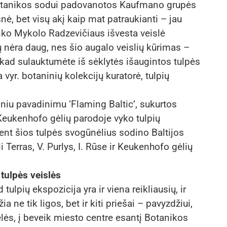
otanikos sodui padovanotos Kaufmano grupės
snė, bet visų akį kaip mat patraukianti – jau
o Mykolo Radzevičiaus išvesta veislė
lių nėra daug, nes šio augalo veislių kūrimas –
, kad sulauktumėte iš sėklytės išaugintos tulpės
 vyr. botaninių kolekcijų kuratorė, tulpių
niu pavadinimu ‘Flaming Baltic’, sukurtos
 Keukenhofo gėlių parodoje vyko tulpių
nt šios tulpės svogūnėlius sodino Baltijos
Terras, V. Purlys, I. Rūse ir Keukenhofo gėlių
tulpės veislės
ulpių ekspozicija yra ir viena reikliausių, ir
a ne tik ligos, bet ir kiti priešai – pavyzdžiui,
lės, į beveik miesto centre esantį Botanikos