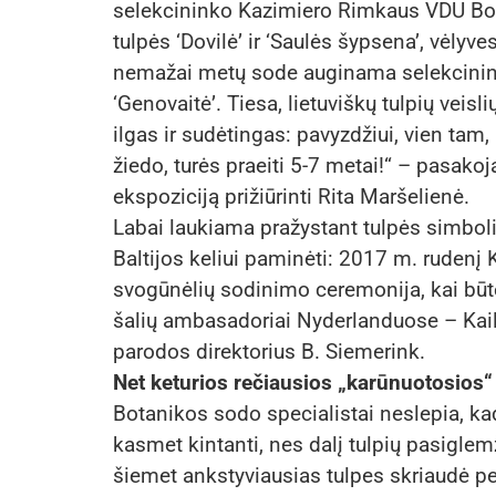
selekcininko Kazimiero Rimkaus VDU B
tulpės ‘Dovilė’ ir ‘Saulės šypsena’, vėlyve
nemažai metų sode auginama selekcinink
‘Genovaitė’. Tiesa, lietuviškų tulpių veis
ilgas ir sudėtingas: pavyzdžiui, vien tam
žiedo, turės praeiti 5-7 metai!“ – pasakoja
ekspoziciją prižiūrinti Rita Maršelienė.
Labai laukiama pražystant tulpės simboli
Baltijos keliui paminėti: 2017 m. rudenį
svogūnėlių sodinimo ceremonija, kai būte
šalių ambasadoriai Nyderlanduose – Kaili 
parodos direktorius B. Siemerink.
Net keturios rečiausios „karūnuotosios“ 
Botanikos sodo specialistai neslepia, kad t
kasmet kintanti, nes dalį tulpių pasiglemži
šiemet ankstyviausias tulpes skriaudė pe