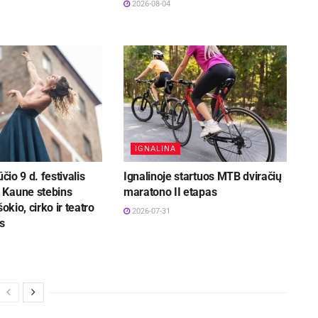
2026-08-04
IGNALINA
ūčio 9 d. festivalis
Ignalinoje startuos MTB dviračių
Kaune stebins
maratono II etapas
šokio, cirko ir teatro
2026-07-31
s