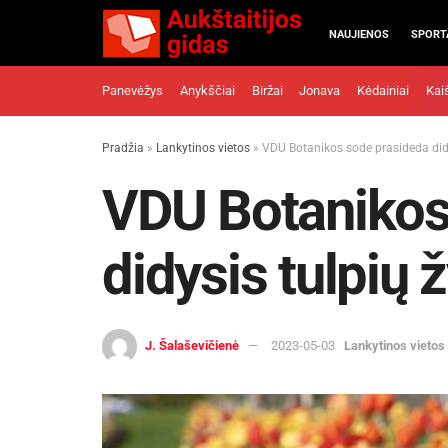
NAUJIENOS
SPORT
Panevėžys
Anykščiai
Biržai
Jonava
Kėdainiai
Kai
Pradžia
»
Lankytinos vietos
»
VDU Botanikos sode prasideda did
VDU Botanikos
didysis tulpių
J. Šalaševičienė
2023-05-03
Lankytinos vietos