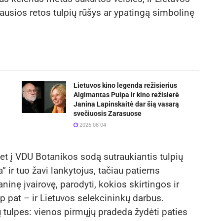
ausios retos tulpių rūšys ar ypatingą simbolinę
Lietuvos kino legenda režisierius
Algimantas Puipa ir kino režisierė
Janina Lapinskaitė dar šią vasarą
svečiuosis Zarasuose
2026-08-04
et į VDU Botanikos sodą sutraukiantis tulpių
 ir tuo žavi lankytojus, tačiau patiems
inę įvairovę, parodyti, kokios skirtingos ir
ip pat – ir Lietuvos selekcininkų darbus.
 tulpes: vienos pirmųjų pradeda žydėti paties