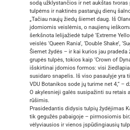
sodą užklystančios ir net aukštas tvoras
tulpėms ir naktinės pastarųjų dienų šaln
„Tačiau naujų žiedų šiemet daug. Iš Olan
įdomiomis veislėmis, o naujienų ieškoma
šerkšnota lelijažiedė tulpė ‘Extreme Yel
veislės ‘Queen Rania’, ‘Double Shake’, ‘Sug
Šiemet žydės – ir kai kurios jau pradeda 
grupės tulpės, tokios kaip ‘Crown of Dynas
išskirtinai įdomios formos: visi žiedlapia
susidaro snapelis. Iš viso pasaulyje yra 
VDU Botanikos sode jų turime net 4,“ – d
O akylesnieji galės susipažinti su retais
rūšimis.
Prasidedantis didysis tulpių žydėjimas 
tik gegužės pabaigoje – pirmosiomis birž
vėlyviausios ir vienos įspūdingiausių tul