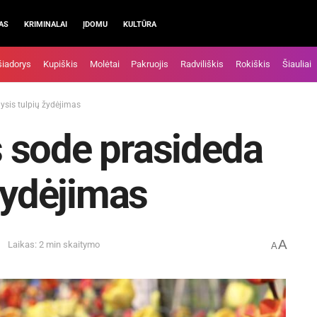
AS
KRIMINALAI
ĮDOMU
KULTŪRA
šiadorys
Kupiškis
Molėtai
Pakruojis
Radviliškis
Rokiškis
Šiauliai
ysis tulpių žydėjimas
 sode prasideda
 žydėjimas
A
Laikas: 2 min skaitymo
A