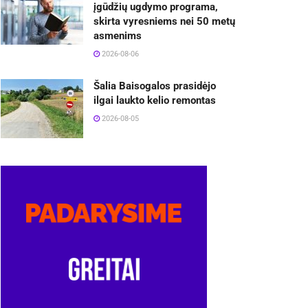
įgūdžių ugdymo programa,
skirta vyresniems nei 50 metų
asmenims
2026-08-06
Šalia Baisogalos prasidėjo
ilgai laukto kelio remontas
2026-08-05