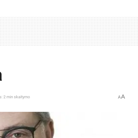
a
A
s: 2 min skaitymo
A