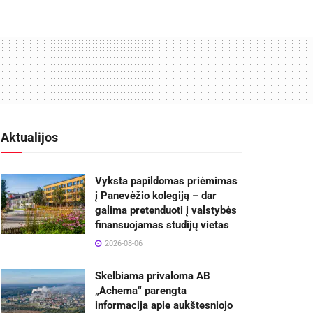
Aktualijos
Vyksta papildomas priėmimas
į Panevėžio kolegiją – dar
galima pretenduoti į valstybės
finansuojamas studijų vietas
2026-08-06
Skelbiama privaloma AB
„Achema“ parengta
informacija apie aukštesniojo