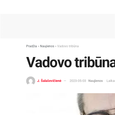
Pradžia
»
Naujienos
»
Vadovo tribūna
Vadovo tribūn
J. Šalaševičienė
2023-05-03
Naujienos
Laika