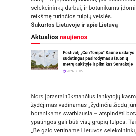
selekcininkų darbai, ir botanikams įdomi
reikšmę turinčios tulpių veislės.
Sukurtos Lietuvoje ir apie Lietuvą
Aktualios
naujienos
Festivalį „ConTempo“ Kaune uždarys
sudėtingas pasirodymas aštuonių
metrų aukštyje ir piknikas Santakoje
2026-08-05
Nors įprastai tūkstančius lankytojų kasm
žydėjimas vadinamas „žydinčia žiedų jūra“
botanikams svarbiausia – atspindėti botan
ypatingos gali būti visų grupių tulpės. Ta
„Be galo vertiname Lietuvos selekcininkų