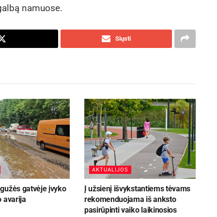
agalbą namuose.
Siųsti
AKTUALIJOS
gužės gatvėje įvyko
Į užsienį išvykstantiems tėvams
 avarija
rekomenduojama iš anksto
pasirūpinti vaiko laikinosios