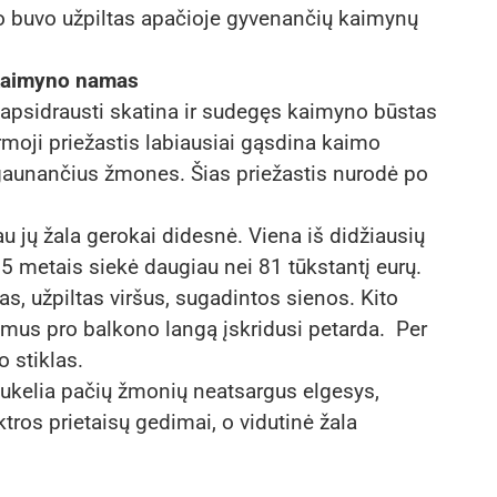
o buvo užpiltas apačioje gyvenančių kaimynų
 kaimyno namas
 apsidrausti skatina ir sudegęs kaimyno būstas
rmoji priežastis labiausiai gąsdina kaimo
 gaunančius žmones. Šias priežastis nurodė po
au jų žala gerokai didesnė. Viena iš didžiausių
5 metais siekė daugiau nei 81 tūkstantį eurų.
s, užpiltas viršus, sugadintos sienos. Kito
amus pro balkono langą įskridusi petarda. Per
 stiklas.
 sukelia pačių žmonių neatsargus elgesys,
ktros prietaisų gedimai, o vidutinė žala