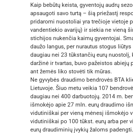
Kaip bebūtų keista, gyventojų audrų sez
apsaugoti savo turtą – šią priežastį resp
pridaromi nuostoliai yra trečioje vietoje
vandentiekio avarijų) ir siekia ne vieną š
stichijos nukenčia kaimų gyventojai. Smar
daužo langus, per nurautus stogus liūtys 
daugiau nei 23 tūkstančių eurų nuostolį, 
daržinė ir tvartas, buvo pažeistos abiejų
ant žemės liko stovėti tik mūras.
Ne gyvybės draudimo bendrovės BTA klie
Lietuvoje. Šiuo metu veikia 107 bendrovė
daugiau nei 400 darbuotojų. 2014 m. bend
išmokėjo apie 27 mln. eurų draudimo iš
vidutiniškai per vieną mėnesį išmokėjo v
vidutiniškai po 100 tūkst. eurų arba per
eurų draudiminių įvykių žaloms padengti.