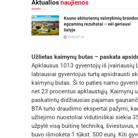
Aktualios
naujienos
Kauno abiturientų valstybinių brando
egzaminų rezultatai – vėl geriausi
šalyje
2026-07-24
Užlietas kaimynų butas – paskata apsidr
Apklausus 1013 gyventojų iš įvairiausių L
labiausiai gyventojus turtą apsidrausti sk
kaimynų butas. Ši to paties namo gyvent
net 23 procentus apklaustųjų. Kaimynų už
paskatintų didžiausias pajamas gaunanči
BTA turto draudimo ekspertai pažymi, ka
užliejimo nuostoliai vidutiniškai siekia 
užpylė visą buitinę techniką, šviestuvus, 
buvo išmokėta 1 tūkst. 500 eurų. Kiti gyv