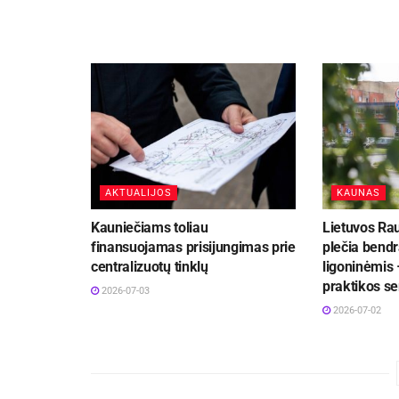
AKTUALIJOS
KAUNAS
Kauniečiams toliau
Lietuvos Ra
finansuojamas prisijungimas prie
plečia bend
centralizuotų tinklų
ligoninėmis 
praktikos se
2026-07-03
2026-07-02