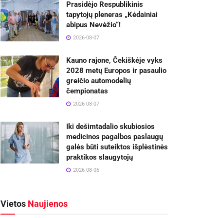
Prasidėjo Respublikinis
tapytojų pleneras „Kėdainiai
abipus Nevėžio“!
2026-08-07
Kauno rajone, Čekiškėje vyks
2028 metų Europos ir pasaulio
greičio automodelių
čempionatas
2026-08-07
Iki dešimtadalio skubiosios
medicinos pagalbos paslaugų
galės būti suteiktos išplėstinės
praktikos slaugytojų
2026-08-06
Vietos
Naujienos