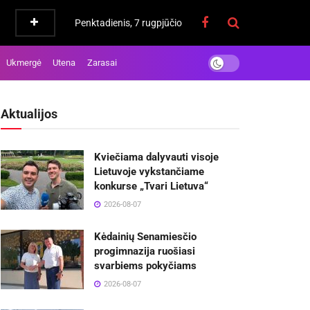
Penktadienis, 7 rugpjūčio
Ukmergė
Utena
Zarasai
Aktualijos
Kviečiama dalyvauti visoje
Lietuvoje vykstančiame
konkurse „Tvari Lietuva“
2026-08-07
Kėdainių Senamiesčio
progimnazija ruošiasi
svarbiems pokyčiams
2026-08-07