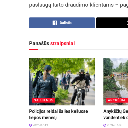
paslaugą turto draudimo klientams – p
Dalintis
Panašūs
straipsniai
NAUJIENOS
ANYKŠČIAI
Policijos reidai šalies keliuose
Anykščių Ge
liepos mėnesį
vandentiekio
2026-07-13
2026-07-08