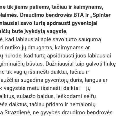
ne tik jiems patiems, tačiau ir kaimynams,
laimės. Draudimo bendrovės BTA ir „Spinter
niausiai savo turtą apdrausti gyventojai
ičių bute įvykdytą vagystę.
ė, kad labiausiai apie savo turto saugumą
uri nutiko jų draugams, kaimynams ar
 nurodė, kad turtą apsidrausti juos labiausiai
iminaičių būstas. Dažniausiai taip galvoti linkę
 tik vagių išsinešti daiktai, tačiau ir
laužėliai sugadina gyventojų duris, langus ar
k vagystės metu išsinešti daiktai – jų
aiktus, sulaužo baldus, ieškodami seifų
eša daiktus, tačiau pridaro ir nemalonių
ia Strazdienė, ne gyvybės draudimo bendrovės