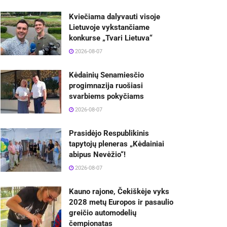
Kviečiama dalyvauti visoje
Lietuvoje vykstančiame
konkurse „Tvari Lietuva“
2026-08-07
Kėdainių Senamiesčio
progimnazija ruošiasi
svarbiems pokyčiams
2026-08-07
Prasidėjo Respublikinis
tapytojų pleneras „Kėdainiai
abipus Nevėžio“!
2026-08-07
Kauno rajone, Čekiškėje vyks
2028 metų Europos ir pasaulio
greičio automodelių
čempionatas