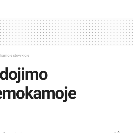
kamoje stovykloje
dojimo
nemokamoje