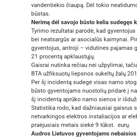
vandentiekio čiaupą. Dėl tokio neatidum
būstas.
Nerimą dėl savojo būsto kelia sudegęs
Tyrimo rezultatai parodė, kad gyventojus
bei neatsargūs ar asocialūs kaimynai. Pi
gyventojus, antroji – vidutines pajamas
21 procentą apklaustųjų.
Gaisrai nutinka rečiau nei užpylimai, tači
BTA užfiksuotų liepsnos sukeltų žalų 201
Per šį incidentą sudegė visas namo stoga
būsto gyventojams nuostolių pridarė į n
šį incidentą aprūko namo sienos ir išdužo
Statistika rodo, kad dažniausiai gaisrus
netvarkingos elektros instaliacijos ar ele
praėjusiais metais siekė 9 tūkst. eurų.
Audros Lietuvos gyventojams nebaisios