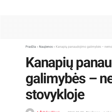
Pradžia
»
Naujienos
»
Kanapių panaudojimo galimybės – nemo
Kanapių panau
galimybės – 
stovykloje