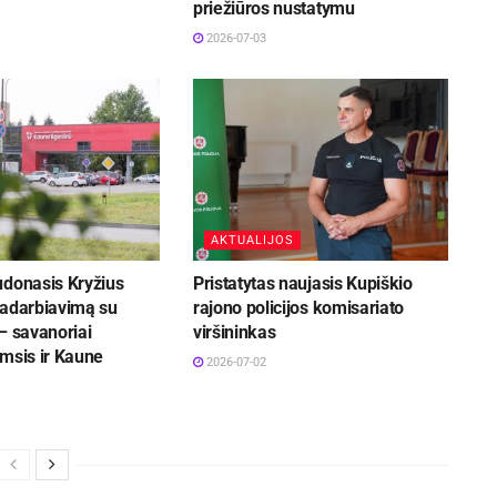
priežiūros nustatymu
2026-07-03
AKTUALIJOS
udonasis Kryžius
Pristatytas naujasis Kupiškio
radarbiavimą su
rajono policijos komisariato
– savanoriai
viršininkas
msis ir Kaune
2026-07-02