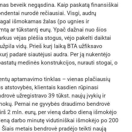
onas beveik negąsdina. Kaip paskatą finansiškai
ondentai nurodė rečiausiai. Visgi, audrų
 pagal išmokamas žalas (po ugnies ir
imtą ar tūkstantį eurų. Ypač dažnai nuo šios
kus vėjas plėšia stogus, vėjo pakelti daiktai
užpila vidų. Prieš kurį laiką BTA užfiksavo
kurį padarė siautėjusi audra. Per ją nukentėjo
 pastatų medinės konstrukcijos, nurauti stogai, o
ntų aptarnavimo tinklas – vienas plačiausių
s atstovybės, klientais kasdien rūpinasi
rovė užregistravo 39 tūkst. naujų įvykių ir
mokų. Pernai ne gyvybės draudimo bendrovė
irš 2 mln. eurų, per vieną darbo dieną išmokėjo
 vieną darbo minutę vidutiniškai išmokėjo po 200
 Šiais metais bendrovė pradėjo teikti naują