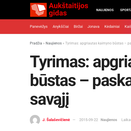
NAUJIENOS
SPORT
Panevėžys
Anykščiai
Biržai
Jonava
Kėdainiai
Kai
Pradžia
»
Naujienos
»
Tyrimas: apgriautas kaimyno būstas – pa
Tyrimas: apgr
būstas – paska
savąjį
J. Šalaševičienė
2015-09-22
Naujienos
Laika