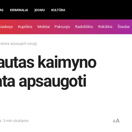
AS
KRIMINALAI
ĮDOMU
KULTŪRA
šiadorys
Kupiškis
Molėtai
Pakruojis
Radviliškis
Rokiškis
Šiauliai
skata apsaugoti savąjį
iautas kaimyno
ta apsaugoti
A
s: 3 min skaitymo
A