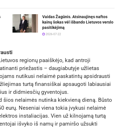
s
Vaidas Žagūnis. Atsinaujinęs naftos
kainų šokas vėl išbando Lietuvos verslo
pasitikėjimą
2026-07-22
austi
ietuvos regionų paaiškėjo, kad antroji
atinanti priežastis – daugiabutyje užlietas
ojams nutikusi nelaimė paskatintų apsidrausti
liejimas turtą finansiškai apsaugoti labiausiai
us ir didmiesčių gyventojus.
d šios nelaimės nutinka kiekvieną dieną. Būsto
350 eurų. Neseniai viena tokia įvykusi nelaimė
elektros instaliacijas. Vien už kilnojamą turtą
entojai išvyko iš namų ir pamiršo užsukti