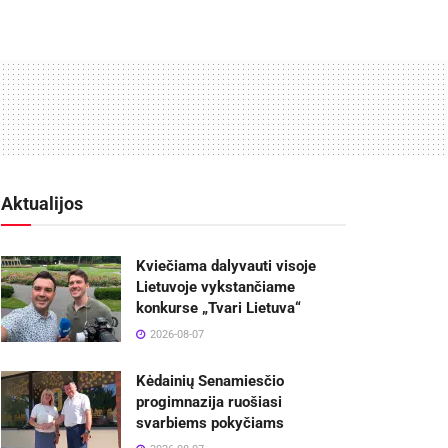
Aktualijos
Kviečiama dalyvauti visoje
Lietuvoje vykstančiame
konkurse „Tvari Lietuva“
2026-08-07
Kėdainių Senamiesčio
progimnazija ruošiasi
svarbiems pokyčiams