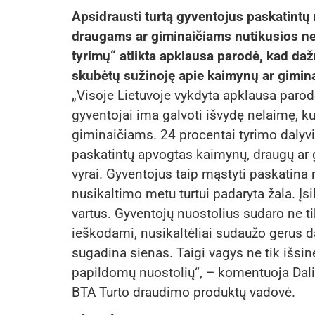
Apsidrausti turtą gyventojus paskatintų 
draugams ar giminaičiams nutikusios ne
tyrimų“ atlikta apklausa parodė, kad daž
skubėtų sužinoję apie kaimynų ar gimina
„Visoje Lietuvoje vykdyta apklausa parod
gyventojai ima galvoti išvydę nelaimę, k
giminaičiams. 24 procentai tyrimo dalyvių
paskatintų apvogtas kaimynų, draugų ar g
vyrai. Gyventojus taip mąstyti paskatina ne
nusikaltimo metu turtui padaryta žala. Įsi
vartus. Gyventojų nuostolius sudaro ne ti
ieškodami, nusikaltėliai sudaužo gerus d
sugadina sienas. Taigi vagys ne tik išsin
papildomų nuostolių“, – komentuoja Dal
BTA Turto draudimo produktų vadovė.