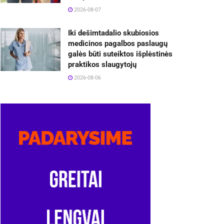
2026-08-07
Iki dešimtadalio skubiosios
medicinos pagalbos paslaugų
galės būti suteiktos išplėstinės
praktikos slaugytojų
2026-08-06