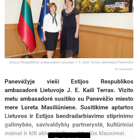
Estijos Respublikos ambasadorė Lietuvoje J. E. Kaili Terras (dešinėje)/Panevėžio
m.sav.nuotr.
Panevėžyje vieš
i
Estijos Respublikos
ambasadorė Lietuvoje J. E. Kaili Terras. Vizito
metu ambasadorė susitiko su Panevėžio miesto
mere Loreta Masiliūniene. Susitikime aptartos
Lietuvos ir Estijos bendradarbiavimo stiprinimo
galimybės, savivaldybių partnerystė, kultūriniai
mainai ir kiti abiem šalims aktualūs klausimai.