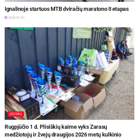
Ignalinoje startuos MTB dviračių maratono II etapas
2026-07-31
ĮDOMU
Rugpjūčio 1 d. Plisiškių kaime vyks Zarasų
medžiotojų ir žvejų draugijos 2026 metų kulkinio