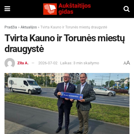
Pradžia
»
Aktualijos
»
Tvirta Kauno ir Torunės miestų draugystė
Tvirta Kauno ir Torunės miestų
draugystė
A
Zita A.
2026-07-02
Laikas: 3 min skaitymo
A