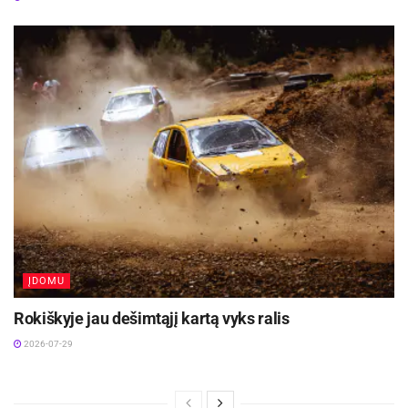
ĮDOMU
Rokiškyje jau dešimtąjį kartą vyks ralis
2026-07-29