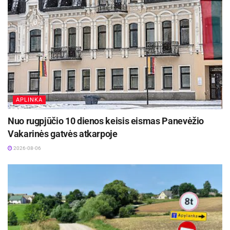
diegiant pažangias technologijas ir kuriant
palankias bei saugias sąlygas darbuotojams“, –
sako LSMU Kauno ligoninės generalinė direktorė
prof. dr. Diana Žaliaduonytė.
APLINKA
Nuo rugpjūčio 10 dienos keisis eismas Panevėžio
Vakarinės gatvės atkarpoje
2026-08-06
Vienoje vietoje sutelktos skubiosios pagalbos
grandys leis greičiau atlikti tyrimus, operatyviau