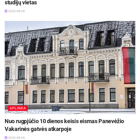
studijų vietas
2026-08-06
APLINKA
Nuo rugpjūčio 10 dienos keisis eismas Panevėžio
Vakarinės gatvės atkarpoje
2026-08-06