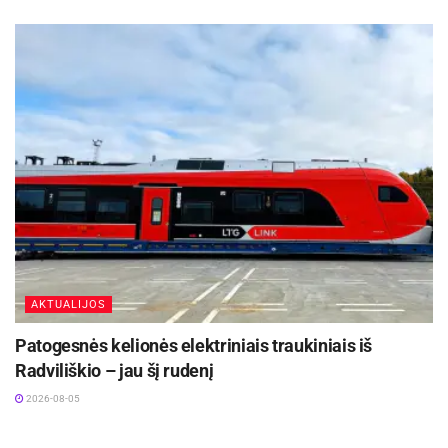
AKTUALIJOS
Patogesnės kelionės elektriniais traukiniais iš
Radviliškio – jau šį rudenį
2026-08-05