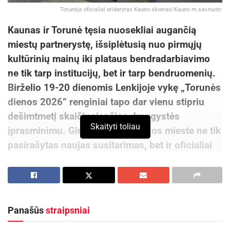
Torunėje oficialiai atidarytas Kauno skveras/Kauno m.sav.nuotr.
Kaunas ir Torunė tęsia nuosekliai augančią
miestų partnerystę, išsiplėtusią nuo pirmųjų
kultūrinių mainų iki plataus bendradarbiavimo
ne tik tarp institucijų, bet ir tarp bendruomenių.
Birželio 19-20 dienomis Lenkijoje vykę „Torunės
dienos 2026” renginiai tapo dar vienu stipriu
dešimtmetį skaičiuojančios draugystės
Skaityti toliau
įprasminimu. Giminingame Hanzos mieste ne tik
pasirašytas naujas susitarimas, bet ir oficialiai
atidarytas Kauno vardu skveras.
Birželio 19 d. broliškame mieste pasirašytas
Torunės metropolijos ir Kauno ketinimų
Panašūs
straipsniai
protokolas, žymintis naują, ilgametį bendrystės
etapą – nuo 2018 metų vykstančio Torunės ir