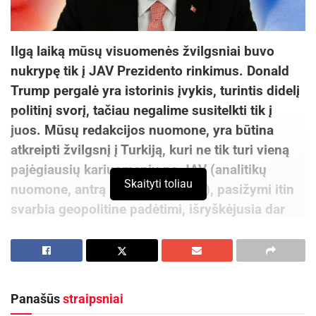
Ilgą laiką mūsų visuomenės žvilgsniai buvo
nukrypę tik į JAV Prezidento rinkimus. Donald
Trump pergalė yra istorinis įvykis, turintis didelį
politinį svorį, tačiau negalime susitelkti tik į
juos. Mūsų redakcijos nuomone, yra būtina
atkreipti žvilgsnį į Turkiją, kuri ne tik turi vieną
pajėgiausių kariuomenių po JAV (analitikų
Skaityti toliau
nuomone, antrą pagal pajėgumą), pasižymi itin
svarbia geopolitine padėtimi, išryškėjusia dar
Kubos krizės laikais, bet ir netrukus gali virsti
diktatūra. Tiesa, yra manančių, kad tai jau įvyko.
Kyla natūralus klausimas: kaip tokia valstybė
Panašūs
straipsniai
galėtų priklausyti NATO? Ką mums tai bylotų apie