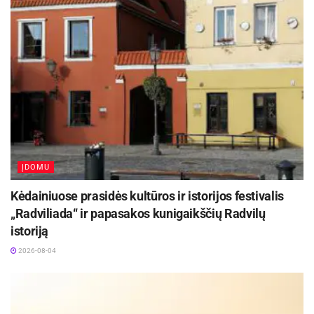
ĮDOMU
Kėdainiuose prasidės kultūros ir istorijos festivalis
„Radviliada“ ir papasakos kunigaikščių Radvilų
istoriją
2026-08-04