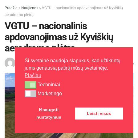
Pradžia
»
Naujienos
»
VGTU – nacionalinis apdovanojimas už Kyviškių
aerodromo plėtrą
VGTU – nacionalinis
apdovanojimas už Kyviškių
aerodromo plėtrą
Ši svetainė naudoja slapukus, kad užtikrintų
A
J. Šalaševičienė
2016-12-21
Laikas: 2 min skaitymo
A
jums geriausią patirtį mūsų svetainėje.
Plačiau
Techniniai
Techniniai
Marketingo
Marketingo
Išsaugoti
Leisti visus
nustatymus