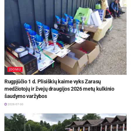
ĮDOMU
Rugpjūčio 1 d. Plisiškių kaime vyks Zarasų
medžiotojų ir žvejų draugijos 2026 metų kulkinio
šaudymo varžybos
2026-07-30