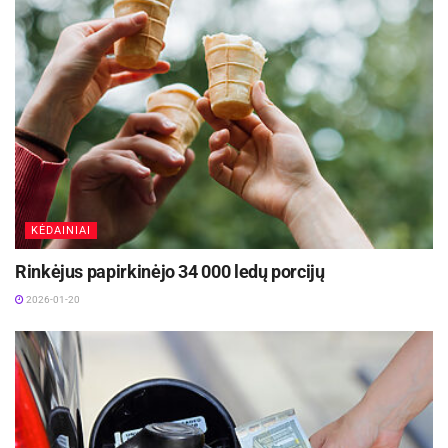
Tarptautinė bendruomenė į Rusiją žvelgia
blaiviomis akimis dėl kelių priežasčių. Aš pats
manau, kad Putino režimas ir jo Vyriausybė nėra
stiprūs šiuo metu, kai ekonominė situacija nėra
tokia gera ir dividendai iš naftos nebėra tokie,
kokie būdavo anksčiau dėl kintančios globalios
dujų rinkos dinamikos, ir dėl stiprėjančios Vakarų
KĖDAINIAI
valstybių įtakos bei normų.
Rinkėjus papirkinėjo 34 000 ledų porcijų
Europos Sąjunga ir NATO artėja prie buvusių
2026-01-20
sovietinių valstybių kaimynystės, Rusija tampa
vis agresyvesnė. Turbūt nedaugelis mūsų buvo
pasirengę priimti Gruzijos argumentą prieš
kelerius metus, bet dalykai tapo aiškesni po
Krymo aneksijos. Rusija suvokė, kad gali prarasti