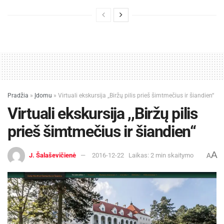
Pradžia
»
Įdomu
»
Virtuali ekskursija ,,Biržų pilis prieš šimtmečius ir šiandien“
Virtuali ekskursija ,,Biržų pilis
prieš šimtmečius ir šiandien“
A
J. Šalaševičienė
2016-12-22
Laikas: 2 min skaitymo
A