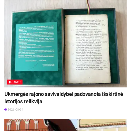
Virtuali ekskursija ,,Biržų pilis prieš šimtmečius ir
šiandien“ – tai tik technologiniai pagrindai
didesniam projektui, kurį ateityje planuojama
toliau vystyti.
Virtualią ekskursiją ,,Biržų pilis prieš šimtmečius
ir šiandien” galite pamatyti čia:
http://3dvilnius.lt/birzu-pilis
ĮDOMU
Ukmergės rajono savivaldybei padovanota išskirtinė
istorijos relikvija
2026-08-04