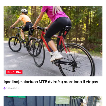
Atminimo dovanėlėmis apdovanoti ir dar 161
jaunasis sportininkas – baidarių-kanojų
irklavimo, bokso, dviračių, dziudo bei graikų ir
romėnų imtynių, lengvosios atletikos,
orientavimosi sporto, rankinio, stalo teniso,
sunkiosios atletikos, šachmatų bei triatlono
sporto atstovas.
IGNALINA
Ignalinoje startuos MTB dviračių maratono II etapas
2026-07-31