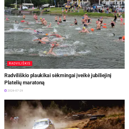
RADVILIŠKIS
Radviliškio plaukikai sėkmingai įveikė jubiliejinį
Platelių maratoną
2026-07-29