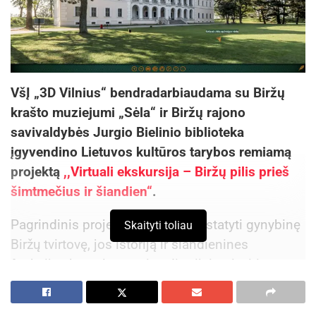
VšĮ „3D Vilnius“ bendradarbiaudama su Biržų
krašto muziejumi „Sėla“ ir Biržų rajono
savivaldybės Jurgio Bielinio biblioteka
įgyvendino Lietuvos kultūros tarybos remiamą
projektą
,,Virtuali ekskursija – Biržų pilis prieš
šimtmečius ir šiandien“
.
Pagrindinis projekto tikslas – pristatyti gynybinę
Skaityti toliau
Biržų tvirtovę, jos istoriją ir šiandienines
funkcijas kuo platesnei auditorijai – įvairių
amžiaus grupių, tai pat ir specialiųjų poreikių
turintiems žmonėms. Šiam tikslui pasiekti buvo