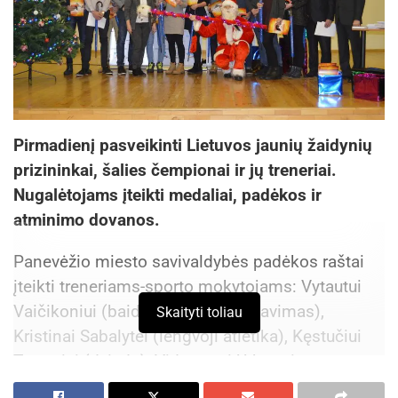
Pirmadienį pasveikinti Lietuvos jaunių žaidynių
prizininkai, šalies čempionai ir jų treneriai.
Nugalėtojams įteikti medaliai, padėkos ir
atminimo dovanos.
Panevėžio miesto savivaldybės padėkos raštai
įteikti treneriams-sporto mokytojams: Vytautui
Vaičikoniui (baidarų ir kanojų irklavimas),
Skaityti toliau
Kristinai Sabalytei (lengvoji atletika), Kęstučiui
Trumpiui (dziudo), Vidmantui Urbonui
(triatlonas), Aldonai Šlėktienei (rankinis), Albinui