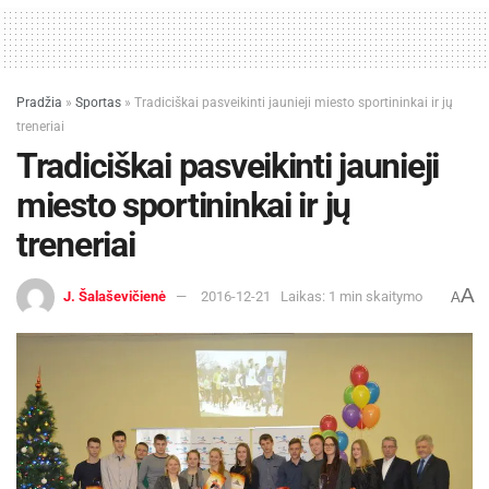
Pradžia
»
Sportas
»
Tradiciškai pasveikinti jaunieji miesto sportininkai ir jų
treneriai
Tradiciškai pasveikinti jaunieji
miesto sportininkai ir jų
treneriai
A
J. Šalaševičienė
2016-12-21
Laikas: 1 min skaitymo
A