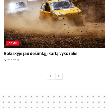
ĮDOMU
Rokiškyje jau dešimtąjį kartą vyks ralis
2026-07-29