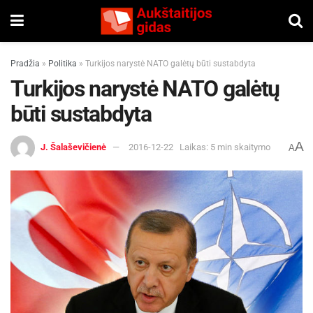
Pradžia
»
Politika
»
Turkijos narystė NATO galėtų būti sustabdyta
Turkijos narystė NATO galėtų
būti sustabdyta
A
J. Šalaševičienė
2016-12-22
Laikas: 5 min skaitymo
A