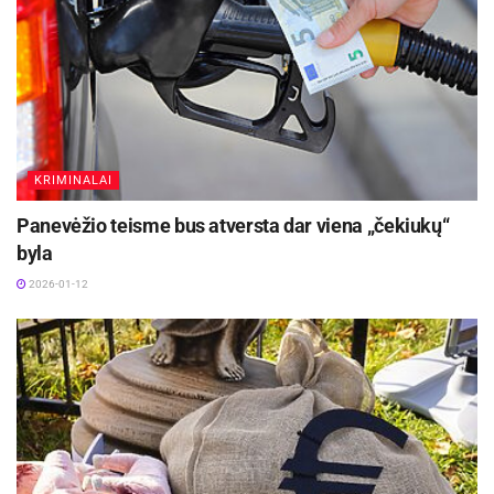
Ukrainos kontrolę.
Aktualios
naujienos
Dėl trikdžių „Rinkėjo puslapyje“ LVAT pratęsė
piliečių referendumo iniciatyvos įgyvendinimo
terminą
KRIMINALAI
2026-05-04
Panevėžio teisme bus atversta dar viena „čekiukų“
Panevėžio miesto savivaldybėje priimtas
Kazachstano Respublikos ambasadorius
byla
Lietuvoje
2026-01-12
2026-04-16
Užuot pasirinkusi neutralios politikos kursą ar
nusprendusi leistis kontroliuojamai Rusijos,
Ukraina nusprendė, kad ji nori pakeisti situaciją ir
būti su Europa, ir aš tikiu, kad Rusija bijo šių
pokyčių įtakos. Tai yra didžiausia kita slavų tauta