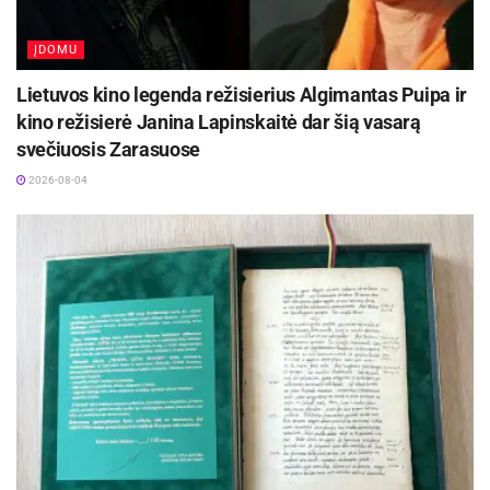
ĮDOMU
Lietuvos kino legenda režisierius Algimantas Puipa ir
kino režisierė Janina Lapinskaitė dar šią vasarą
svečiuosis Zarasuose
2026-08-04