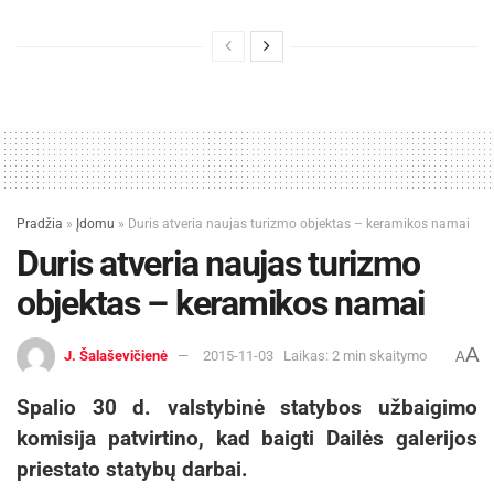
Pradžia
»
Įdomu
»
Duris atveria naujas turizmo objektas – keramikos namai
Duris atveria naujas turizmo
objektas – keramikos namai
A
J. Šalaševičienė
2015-11-03
Laikas: 2 min skaitymo
A
Spalio 30 d. valstybinė statybos užbaigimo
komisija patvirtino, kad baigti Dailės galerijos
priestato statybų darbai.