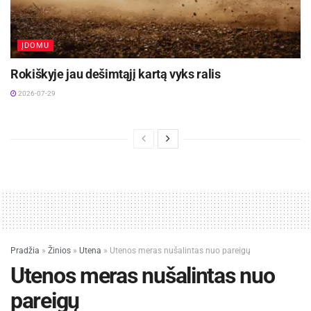
ĮDOMU
Rokiškyje jau dešimtąjį kartą vyks ralis
2026-07-29
Pradžia
»
Žinios
»
Utena
»
Utenos meras nušalintas nuo pareigų
Utenos meras nušalintas nuo
pareigų