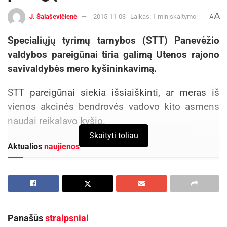
A
J. Šalaševičienė
2015-11-03
Laikas: 1 min skaitymo
A
Specialiųjų tyrimų tarnybos (STT) Panevėžio
valdybos pareigūnai tiria galimą Utenos rajono
savivaldybės mero kyšininkavimą.
STT pareigūnai siekia išsiaiškinti, ar meras iš
vienos akcinės bendrovės vadovo kito asmens
naudai reikalavo kyšio.
Skaityti toliau
Aktualios
naujienos
Rugpjūčio 11-ąją Utenoje vyks nacionalinės
„Maisto banko“ civilinės saugos pratybos
2026-08-06
DHL perka „Venipak“ grupę: stiprins pozicijas
Panašūs
straipsniai
Baltijos šalyse