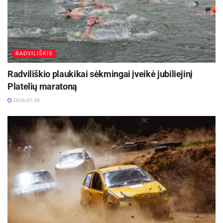
RADVILIŠKIS
Radviliškio plaukikai sėkmingai įveikė jubiliejinį
Platelių maratoną
2026-07-29