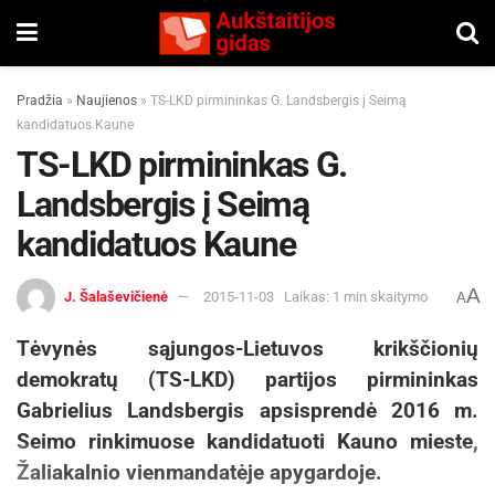
Pradžia
»
Naujienos
»
TS-LKD pirmininkas G. Landsbergis į Seimą
kandidatuos Kaune
TS-LKD pirmininkas G.
Landsbergis į Seimą
kandidatuos Kaune
A
J. Šalaševičienė
2015-11-03
Laikas: 1 min skaitymo
A
Tėvynės sąjungos-Lietuvos krikščionių
demokratų (TS-LKD) partijos pirmininkas
Gabrielius Landsbergis apsisprendė 2016 m.
Seimo rinkimuose kandidatuoti Kauno mieste,
Žaliakalnio vienmandatėje apygardoje.