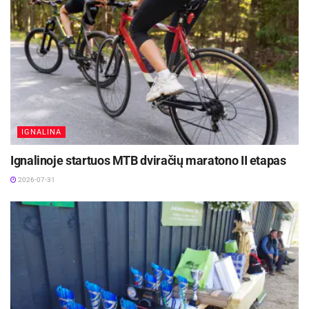
IGNALINA
Ignalinoje startuos MTB dviračių maratono II etapas
2026-07-31