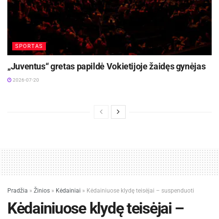
SPORTAS
„Juventus“ gretas papildė Vokietijoje žaidęs gynėjas
2026-07-20
Pradžia
»
Žinios
»
Kėdainiai
»
Kėdainiuose klydę teisėjai – suspenduoti
Kėdainiuose klydę teisėjai –