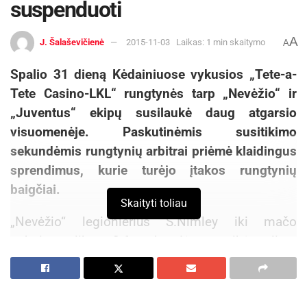
suspenduoti
A
J. Šalaševičienė
2015-11-03
Laikas: 1 min skaitymo
A
Spalio 31 dieną Kėdainiuose vykusios „Tete-a-
Tete Casino-LKL“ rungtynės tarp „Nevėžio“ ir
„Juventus“ ekipų susilaukė daug atgarsio
visuomenėje. Paskutinėmis susitikimo
sekundėmis rungtynių arbitrai priėmė klaidingus
sprendimus, kurie turėjo įtakos rungtynių
baigčiai.
Skaityti toliau
„Nevėžio“ legionierius S.Nimley iki mačo
pabaigos likus 2,6 sekundės pataikė tolimą
metimą, kuris persverė rezultatą aikštelės
šeimininkų naudai – 83:81, tačiau rungtynių
teisėjas prieš tai užfiksavo, jog gynėjas užmynė