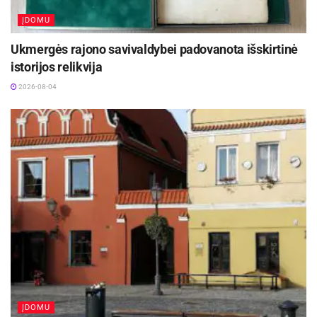
ĮDOMU
Ukmergės rajono savivaldybei padovanota išskirtinė
istorijos relikvija
2026-08-04
ĮDOMU