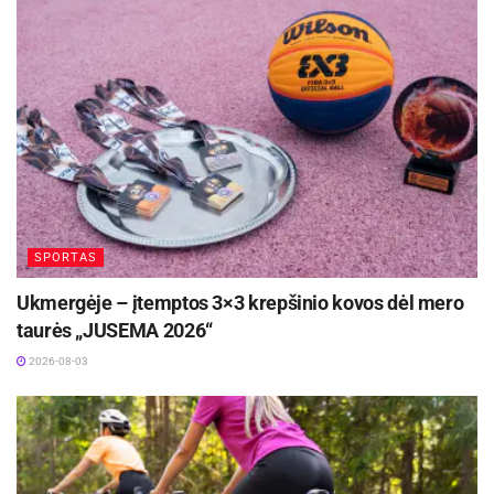
SPORTAS
Ukmergėje – įtemptos 3×3 krepšinio kovos dėl mero
taurės „JUSEMA 2026“
2026-08-03