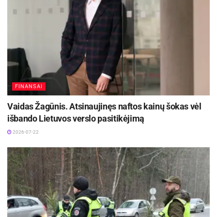
FINANSAI
Vaidas Žagūnis. Atsinaujinęs naftos kainų šokas vėl
išbando Lietuvos verslo pasitikėjimą
2026-07-22