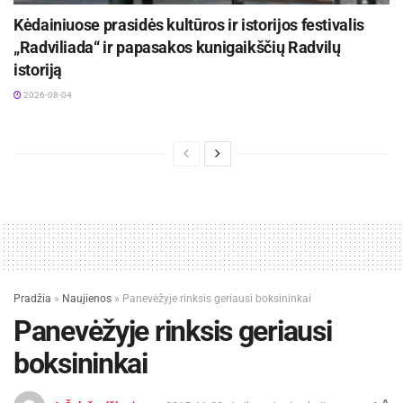
Kėdainiuose prasidės kultūros ir istorijos festivalis
„Radviliada“ ir papasakos kunigaikščių Radvilų
istoriją
2026-08-04
Pradžia
»
Naujienos
»
Panevėžyje rinksis geriausi boksininkai
Panevėžyje rinksis geriausi
boksininkai