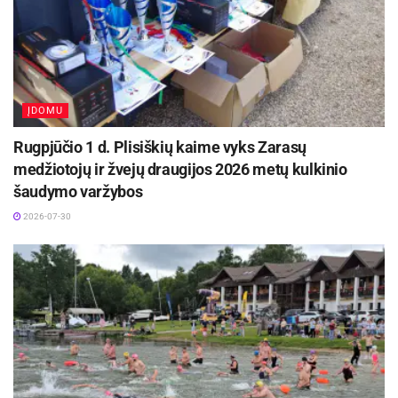
ĮDOMU
Rugpjūčio 1 d. Plisiškių kaime vyks Zarasų
medžiotojų ir žvejų draugijos 2026 metų kulkinio
šaudymo varžybos
2026-07-30