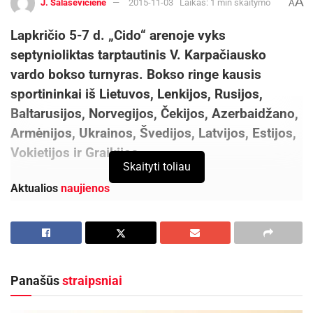
A
J. Šalaševičienė
2015-11-03
Laikas: 1 min skaitymo
A
Lapkričio 5-7 d. „Cido“ arenoje vyks
septynioliktas tarptautinis V. Karpačiausko
vardo bokso turnyras. Bokso ringe kausis
sportininkai iš Lietuvos, Lenkijos, Rusijos,
Baltarusijos, Norvegijos, Čekijos, Azerbaidžano,
Armėnijos, Ukrainos, Švedijos, Latvijos, Estijos,
Vokietijos ir Graikijos.
Skaityti toliau
Aktualios
naujienos
Kauno rajone, Čekiškėje vyks 2028 metų Europos
ir pasaulio greičio automodelių čempionatas
2026-08-07
Panašūs
straipsniai
Savaitgalį geriausi Lietuvos slalomo meistrai
rinksis Zarasuose
2026-08-04