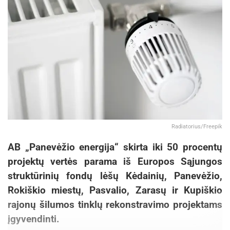
Radiatorius/Freepik
AB „Panevėžio energija“ skirta iki 50 procentų
projektų vertės parama iš Europos Sąjungos
struktūrinių fondų lėšų Kėdainių, Panevėžio,
Rokiškio miestų, Pasvalio, Zarasų ir Kupiškio
rajonų šilumos tinklų rekonstravimo projektams
įgyvendinti.