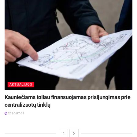
Šio projekto metu numatoma atnaujinti 4,8 km.
ilgio vamzdynų. Planuojama, kad dėl
rekonstruotų tinklų sutaupomas šilumos kiekis
sieks 1270 MWh per metus. Tai toks šilumos
kiekis, kurį per 2016 m. lapkričio mėn. patalpų
šildymui sunaudojo 50 Kėdainių miesto
daugiabučių namų, kuriuose maždaug 2000 butų.
AB „Panevėžio energija“ informacija
AKTUALIJOS
Kauniečiams toliau finansuojamas prisijungimas prie
centralizuotų tinklų
2026-07-03