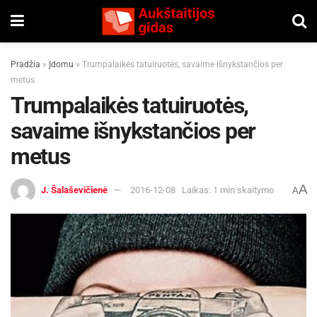
Pradžia
»
Įdomu
»
Trumpalaikės tatuiruotės, savaime išnykstančios per
metus
Trumpalaikės tatuiruotės,
savaime išnykstančios per
metus
A
J. Šalaševičienė
2016-12-08
Laikas: 1 min skaitymo
A