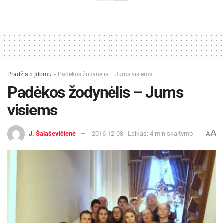
Pradžia
»
Įdomu
»
Padėkos žodynėlis – Jums visiems
Padėkos žodynėlis – Jums
visiems
A
J. Šalaševičienė
2016-12-08
Laikas: 4 min skaitymo
A