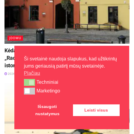
2026-08-07
Filmas ,,Snowdenas“ Jungtinės Karalystės kino
teatruose pasirodys jau gruodžio 9 d.
ĮDOMU
news.sky.com
inf.
Kėdainiuose prasidės kultūros ir istorijos festivalis
„Radviliada“ ir papasakos kunigaikščių Radvilų
Ši svetainė naudoja slapukus, kad užtikrintų
istoriją
jums geriausią patirtį mūsų svetainėje.
Plačiau
2026-08-04
Techniniai
Techniniai
Marketingo
Marketingo
Išsaugoti
Leisti visus
nustatymus