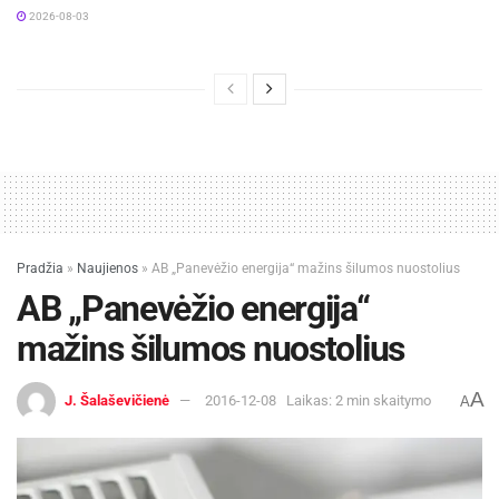
2026-08-03
Pradžia
»
Naujienos
»
AB „Panevėžio energija“ mažins šilumos nuostolius
AB „Panevėžio energija“
mažins šilumos nuostolius
A
J. Šalaševičienė
2016-12-08
Laikas: 2 min skaitymo
A