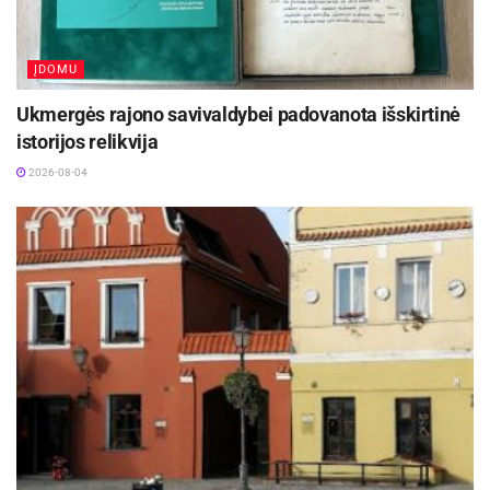
ĮDOMU
Ukmergės rajono savivaldybei padovanota išskirtinė
istorijos relikvija
2026-08-04