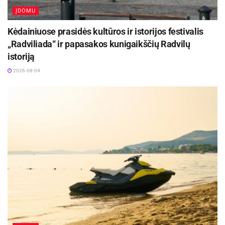
ĮDOMU
Kėdainiuose prasidės kultūros ir istorijos festivalis
„Radviliada“ ir papasakos kunigaikščių Radvilų
istoriją
2026-08-04