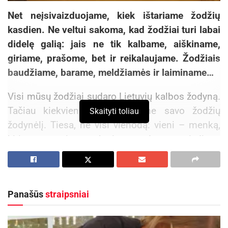
Net neįsivaizduojame, kiek ištariame žodžių
kasdien. Ne veltui sakoma, kad žodžiai turi labai
didelę galią: jais ne tik kalbame, aiškiname,
giriame, prašome, bet ir reikalaujame. Žodžiais
baudžiame, barame, meldžiamės ir laiminame…
Visi mūsų žodžiai sudaro Lietuvių kalbos žodyną.
Tačiau kiekvienas mūsų turime savo žodžių
Skaityti toliau
žodynėlį. Tiesa, ne visi vienodą: vieni – menką,
kiti – turtingą, kuriame daug vaizdingų
šnekamosios kalbos „grynuolių“, kitų
žodynėliuose daug žargonų, ne visiems
suprantamų žodžių.
Panašūs
straipsniai
Žodžiai kaip iš žmonės keičiasi: vieni išnyksta
kartu su daiktais, kaimais, kiti gimsta, treti ateina