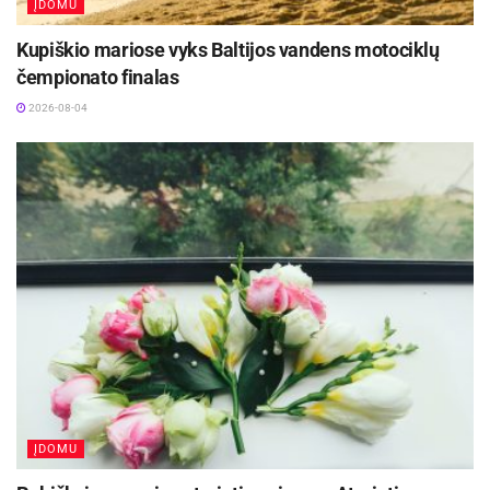
ĮDOMU
Kupiškio mariose vyks Baltijos vandens motociklų
čempionato finalas
2026-08-04
ĮDOMU