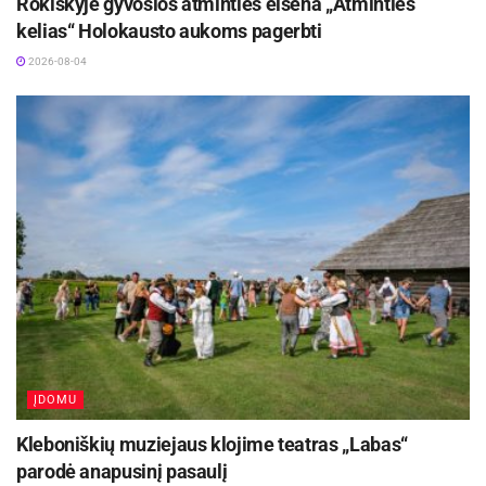
Rokiškyje gyvosios atminties eisena „Atminties
kelias“ Holokausto aukoms pagerbti
2026-08-04
ĮDOMU
Kleboniškių muziejaus klojime teatras „Labas“
parodė anapusinį pasaulį