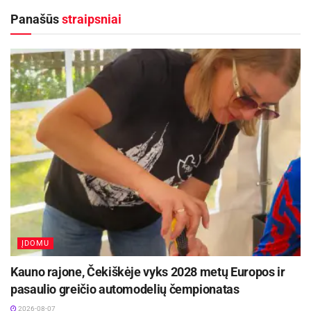
riebalų deginimą ir kilogramų atsikratymą,
Panašūs
straipsniai
geriausiu pasirinkimu, dažniausiai, tampa
paprasčiausi ir laiko patikrinti papildai. Šiame
straipsnyje aptarsime TOP 3 sporto papildus,
kurie padeda efektyviai mesti svorį.
Riebalų degintojai
Aktualios
naujienos
Kviečiama dalyvauti visoje Lietuvoje
vykstančiame konkurse „Tvari Lietuva“
2026-08-07
ĮDOMU
Prasidėjo Respublikinis tapytojų pleneras
„Kėdainiai abipus Nevėžio“!
Kauno rajone, Čekiškėje vyks 2028 metų Europos ir
2026-08-07
pasaulio greičio automodelių čempionatas
2026-08-07