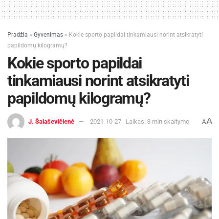
Pradžia
»
Gyvenimas
»
Kokie sporto papildai tinkamiausi norint atsikratyti
papildomų kilogramų?
Kokie sporto papildai
tinkamiausi norint atsikratyti
papildomų kilogramų?
A
J. Šalaševičienė
2021-10-27
Laikas: 3 min skaitymo
A