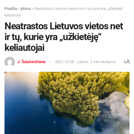
Pradžia
»
Įdomu
»
Neatrastos Lietuvos vietos net ir tų, kurie yra „užkietėję“
keliautojai
Neatrastos Lietuvos vietos net
ir tų, kurie yra „užkietėję“
keliautojai
A
J. Šalaševičienė
2021-10-28
Laikas: 2 min skaitymo
A