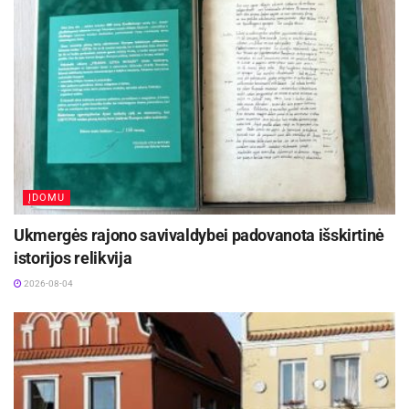
atitinka visus aukščiausios kokybės standartus,
todėl į ją privaloma atvykti! Taip pat ši vieta yra
tinkama tiek norintiems pailsėti vieniems, dviese
ar net su visa šeima.
ĮDOMU
Ukmergės rajono savivaldybei padovanota išskirtinė
istorijos relikvija
2026-08-04