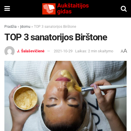
Pradžia
»
Įdomu
»
TOP 3 sanatorijos Birštone
TOP 3 sanatorijos Birštone
A
J. Šalaševičienė
2021-10-29
Laikas: 2 min skaitymo
A