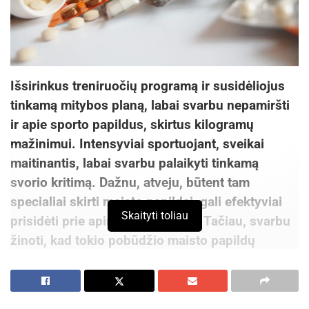
Išsirinkus treniruočių programą ir susidėliojus
tinkamą mitybos planą, labai svarbu nepamiršti
ir apie sporto papildus, skirtus kilogramų
mažinimui. Intensyviai sportuojant, sveikai
maitinantis, labai svarbu palaikyti tinkamą
svorio kritimą. Dažnu, atveju, būtent tam
specialiai skirti maisto papildai, gali efektyviai
Skaityti toliau
prisidėti prie apimčių mažinimo. Tačiau, svarbu
žinoti, kad tokio pobūdžio maisto papildų
pasirinkimas yra labai platus, tad išsirinkti
tinkamus, gali būti išties nelengva. Vis dėlto,
naudinga atminti, kad kalbai pasisukus apie