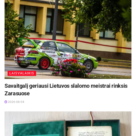
LAISVALAIKIS
Savaitgalį geriausi Lietuvos slalomo meistrai rinksis
Zarasuose
2026-08-04