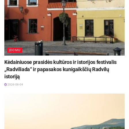
ĮDOMU
Kėdainiuose prasidės kultūros ir istorijos festivalis
„Radviliada“ ir papasakos kunigaikščių Radvilų
istoriją
2026-08-04