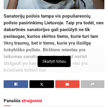
Sanatorijų poilsis tampa vis populiaresnių
poilsio pasirinkimų Lietuvoje. Taip yra todėl, nes
dabartinės sanatorijos gali pasiūlyti ne tik
paslaugas, kurios skirtos tiems, kurie turi tam
tikrų traumų, bet ir tiems, kurie yra išsiilgę
kokybiško poilsio. Birštono miestas yra
laikomas sanatorijų sostine, todėl norint
Skaityti toliau
atsigauti po kasdieniškų darbų – visi yra
kviečiami būtent čia!
Sanatorija „Versmė“
Sanatorija Versmė yra garsiausių ir pirmoji
Lietuvoje esančių sanatorijų, kurios pradėjo atlikti
Panašūs
straipsniai
mineralinio vandens ir purvo procedūras. Šioje