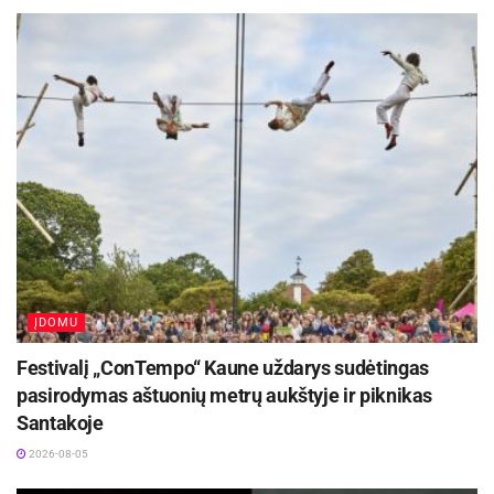
sanatorijoje galite užsisakyti įvairiausių
procedūrų bei paslaugų: sanatorinį gydymą su
poilsiu, reabilitacinį gydymą ir net sveikatinimo
savaitgalį. Taip pat procedūrų yra visa gausa:
masažai, purvo ir mineralinio vandens vonios,
fizioterapija, kineziterapija, druskų kambarys,
organizmo valymas, aromaterapija, inhaliacijos
bei kitos. Sanatorijoje Versmė yra mineralinio
vandens baseinas ir pirtys, todėl galėsite
apsilankyti ir šitame poilsiniame komplekse!
ĮDOMU
Aktualios
naujienos
Festivalį „ConTempo“ Kaune uždarys sudėtingas
pasirodymas aštuonių metrų aukštyje ir piknikas
Kauno rajone, Čekiškėje vyks 2028 metų Europos
Santakoje
ir pasaulio greičio automodelių čempionatas
2026-08-05
2026-08-07