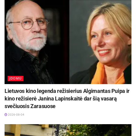
pramogauti, bet ir pailsėti nuo triukšmingo
miesto kasdienybės ir rutinos.
ĮDOMU
Lietuvos kino legenda režisierius Algimantas Puipa ir
kino režisierė Janina Lapinskaitė dar šią vasarą
svečiuosis Zarasuose
2026-08-04