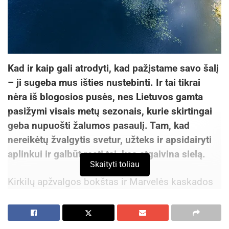
Kad ir kaip gali atrodyti, kad pažįstame savo šalį
– ji sugeba mus išties nustebinti. Ir tai tikrai
nėra iš blogosios pusės, nes Lietuvos gamta
pasižymi visais metų sezonais, kurie skirtingai
geba nupuošti žalumos pasaulį. Tam, kad
nereikėtų žvalgytis svetur, užteks ir apsidairyti
aplinkui ir galbūt rasti tai, kas atgaivina sielą.
Skaityti toliau
Kirkilų apžvalgos bokštas ir Marvelės kaskados
Kirkilų apžvalgos bokštas yra pasižymėjęs
aktyviais karstiniais reiškiniais iš kurio galima