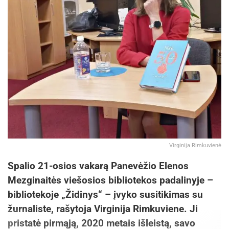
Virginija Rimkuvienė
Spalio 21-osios vakarą Panevėžio Elenos
Mezginaitės viešosios bibliotekos padalinyje –
bibliotekoje „Židinys“ – įvyko susitikimas su
žurnaliste, rašytoja Virginija Rimkuviene. Ji
pristatė pirmąją, 2020 metais išleistą, savo