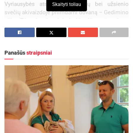
Vyriausybės atstovų, miestiečių bei užsienio
Skaityti toliau
svečių akivaizdoje priimdami dovaną – Gedimino
pilies Trispalvę. Istorinis įvykis: Akmenės rajono
Papilės Simono Daukanto gimnazija išugdė
daugiausia savanorių ir už tai jai padovanota
Vėliava.
Panašūs
straipsniai
Niekas neatims iš mūsų stipraus pilietinio
nusiteikimo. Auginame meilę Tėvynei. Tai pati
didžiausia mūsų misija. Sausio 1-ąją mes
girdėjome daug drąsinančių žodžių, matėme
nuostabą, kad savo kraštą garsiname štai tokiu
būdu. Gal mes ir nesame išmintingiausi
dalykiniuose pasiekimuose, bet nepaneigsite:
Papilės gimnazijos vaikai turi patriotiškumo
daigą. Aš džiaugiuosi, kad taip susiklostė