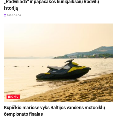
„Radviliada“ ir papasakos kunigaikščių Radvilų
istoriją
2026-08-04
ĮDOMU
Kupiškio mariose vyks Baltijos vandens motociklų
čempionato finalas