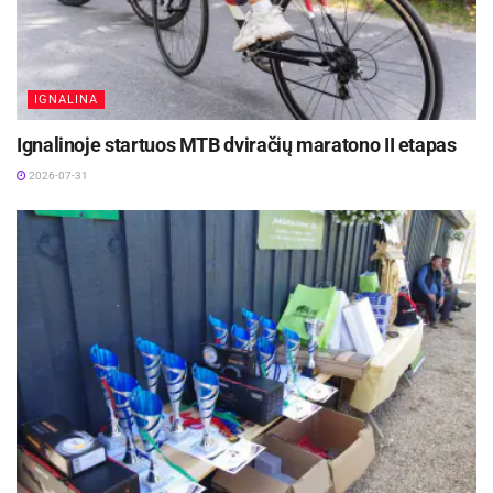
IGNALINA
Ignalinoje startuos MTB dviračių maratono II etapas
2026-07-31