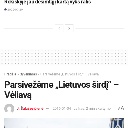
Rokiškyje jau dešimtąjį kartą vyks ralis
2026-07-29
Pradžia
»
Gyvenimas
»
Parsivežėme „Lietuvos širdį“ – Vėliavą
Parsivežėme „Lietuvos širdį“ –
Vėliavą
A
J. Šalaševičienė
2016-01-04
Laikas: 2 min skaitymo
A