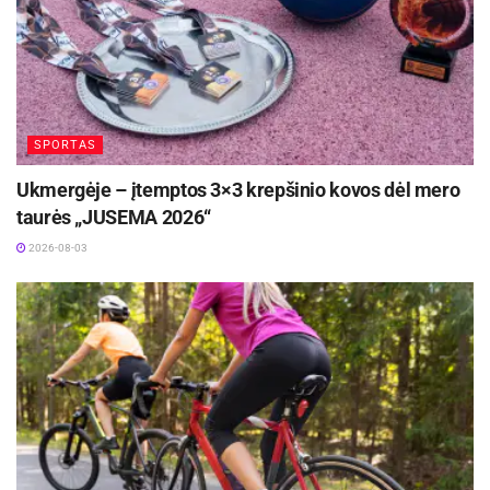
SPORTAS
Ukmergėje – įtemptos 3×3 krepšinio kovos dėl mero
taurės „JUSEMA 2026“
2026-08-03