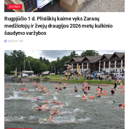
ĮDOMU
Rugpjūčio 1 d. Plisiškių kaime vyks Zarasų
medžiotojų ir žvejų draugijos 2026 metų kulkinio
šaudymo varžybos
2026-07-30