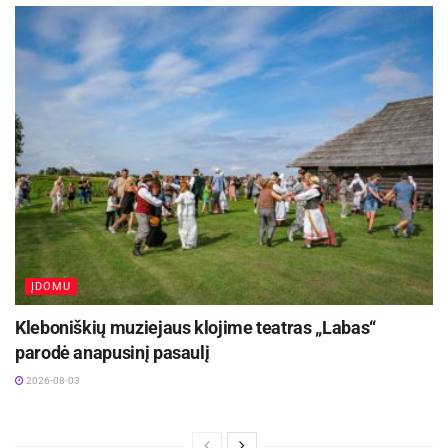
ĮDOMU
Kleboniškių muziejaus klojime teatras „Labas“
parodė anapusinį pasaulį
2026-08-03