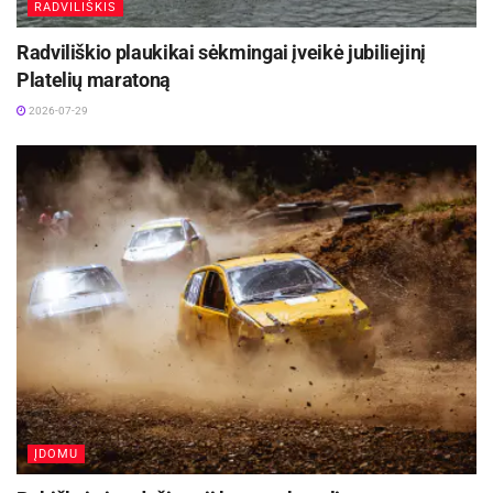
RADVILIŠKIS
Radviliškio plaukikai sėkmingai įveikė jubiliejinį
Platelių maratoną
2026-07-29
ĮDOMU