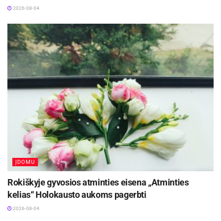
2026-08-04
ĮDOMU
Rokiškyje gyvosios atminties eisena „Atminties
kelias“ Holokausto aukoms pagerbti
2026-08-04