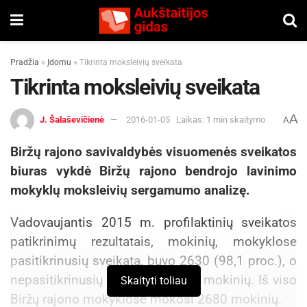
Pradžia
»
Įdomu
»
Tikrinta moksleivių sveikata
Tikrinta moksleivių sveikata
A
J. Šalaševičienė
2016-01-05
Laikas: 1 min skaitymo
A
Biržų rajono savivaldybės visuomenės sveikatos
biuras vykdė Biržų rajono bendrojo lavinimo
mokyklų moksleivių sergamumo analizę.
Vadovaujantis 2015 m. profilaktinių sveikatos
patikrinimų rezultatais, mokinių, mokyklose
pasitikrinusių sveikatą, buvo 2630 (98,1 proc.), o
nepasitikrinusių – 50 (1,9 proc.) mokinių. Iš viso
Skaityti toliau
Biržų rajono mokyklose mokosi 2680 mokinių.