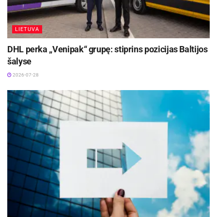
Teikiate verslo konsultacijos – ar tokia veikla
populiari?
LIETUVA
Šiuo metu kaip tik vyksta verslo konsultantų
DHL perka „Venipak“ grupę: stiprins pozicijas Baltijos
atranka į Nacionalinį verslo konsultantų tinklą,
šalyse
kuriam pateikėme tris savo kandidatus, pagal
2026-07-28
turimas kompetencijas, darbo sritis ir patirtį. VŠĮ
„Versli Lietuva“ naujasis projektas suformuos
stipriausius verslo konsultantus, kurie teiks
paslaugas visoje Lietuvoje. Nacionalinis verslo
konsultantų tinklas padės pradedantiesiems ir
jau vykdantiems veiklą verslininkams gauti
profesionalios verslui plėtoti reikalingos
informacijos. Iki vienerių metų veikiančioms
įmonėms konsultacijos verslo planavimo,
mokesčių ar paramos verslui ir kitais klausimais