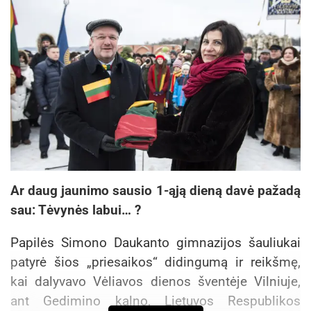
Ar daug jaunimo sausio 1-ąją dieną davė pažadą
sau: Tėvynės labui… ?
Papilės Simono Daukanto gimnazijos šauliukai
patyrė šios „priesaikos“ didingumą ir reikšmę,
kai dalyvavo Vėliavos dienos šventėje Vilniuje,
ant Gedimino kalno, Lietuvos Respublikos