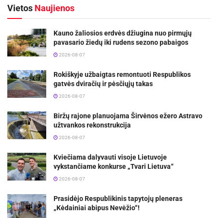
Vietos
Naujienos
Kauno žaliosios erdvės džiugina nuo pirmųjų
pavasario žiedų iki rudens sezono pabaigos
2026-08-07
Rokiškyje užbaigtas remontuoti Respublikos
gatvės dviračių ir pėsčiųjų takas
2026-08-07
Biržų rajone planuojama Širvėnos ežero Astravo
užtvankos rekonstrukcija
2026-08-07
Kviečiama dalyvauti visoje Lietuvoje
vykstančiame konkurse „Tvari Lietuva“
2026-08-07
Prasidėjo Respublikinis tapytojų pleneras
„Kėdainiai abipus Nevėžio“!