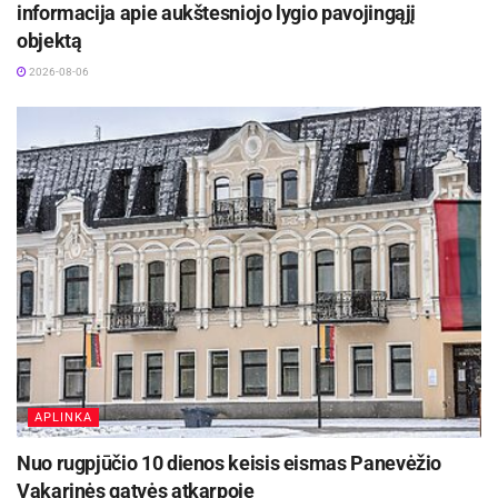
informacija apie aukštesniojo lygio pavojingąjį
objektą
2026-08-06
APLINKA
Nuo rugpjūčio 10 dienos keisis eismas Panevėžio
Vakarinės gatvės atkarpoje