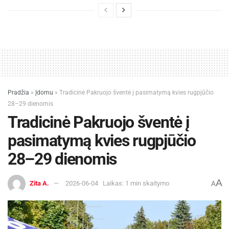
Pradžia
»
Įdomu
»
Tradicinė Pakruojo šventė į pasimatymą kvies rugpjūčio
28–29 dienomis
Tradicinė Pakruojo šventė į
pasimatymą kvies rugpjūčio
28–29 dienomis
A
Zita A.
2026-06-04
Laikas: 1 min skaitymo
A