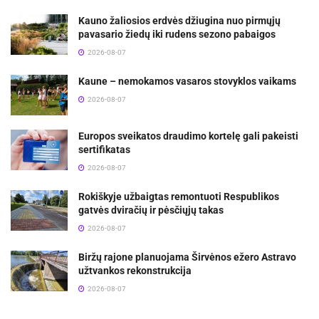
Kauno žaliosios erdvės džiugina nuo pirmųjų
pavasario žiedų iki rudens sezono pabaigos
2026-08-07
Kaune – nemokamos vasaros stovyklos vaikams
2026-08-07
Europos sveikatos draudimo kortelę gali pakeisti
sertifikatas
2026-08-07
Rokiškyje užbaigtas remontuoti Respublikos
gatvės dviračių ir pėsčiųjų takas
2026-08-07
Biržų rajone planuojama Širvėnos ežero Astravo
užtvankos rekonstrukcija
2026-08-07