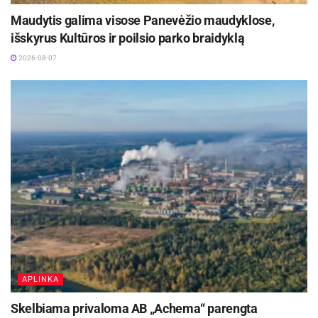
prisidedama prie plastiko taršos mažinimo, bet ir
Maudytis galima visose Panevėžio maudyklose,
mažiau išlaidaujama.
išskyrus Kultūros ir poilsio parko braidyklą
2026-08-07
Šaltinis:
Kauno miesto savivaldybė
Žymos:
Kauno miesto savivaldybė
APLINKA
Skelbiama privaloma AB „Achema“ parengta