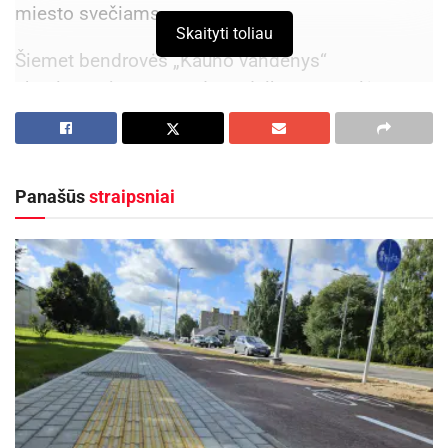
miesto svečiams.
Skaityti toliau
Šiemet bendrovės „Kauno vandenys“
eksploatuojamos vandens dulksnų stotelės
atsivėsinti kviečia:
Aktualios
naujienos
Panašūs
straipsniai
Kauno žaliosios erdvės džiugina nuo pirmųjų
pavasario žiedų iki rudens sezono pabaigos
2026-08-07
Kaune – nemokamos vasaros stovyklos vaikams
2026-08-07
Laisvės alėjoje (šalia Kauno miesto savivaldybės
pastato),