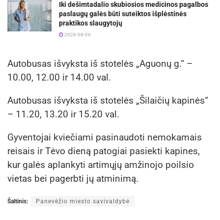
Iki dešimtadalio skubiosios medicinos pagalbos
paslaugų galės būti suteiktos išplėstinės
praktikos slaugytojų
2026-08-06
Autobusas išvyksta iš stotelės „Aguonų g.“ –
10.00, 12.00 ir 14.00 val.
Autobusas išvyksta iš stotelės „Šilaičių kapinės“
– 11.20, 13.20 ir 15.20 val.
Gyventojai kviečiami pasinaudoti nemokamais
reisais ir Tėvo dieną patogiai pasiekti kapines,
kur galės aplankyti artimųjų amžinojo poilsio
vietas bei pagerbti jų atminimą.
Šaltinis:
Panevėžio miesto savivaldybė