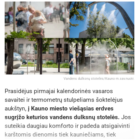
Vandens dulksnų stotelės/Kauno m.sav.nuotr.
Prasidėjus pirmajai kalendorinės vasaros
savaitei ir termometrų stulpeliams šoktelėjus
aukštyn,
į Kauno miesto viešąsias erdves
sugrįžo keturios vandens dulksnų stotelės.
Jos
suteikia daugiau komforto ir padeda atsigaivinti
karštomis dienomis tiek kauniečiams, tiek