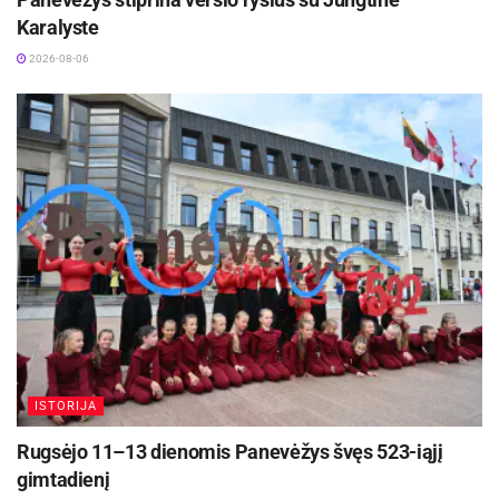
skaidriai, atsakingai ir efektyviai.
Karalyste
Šaltinis:
Panevėžio miesto savivaldybė
2026-08-06
ISTORIJA
Rugsėjo 11–13 dienomis Panevėžys švęs 523-iąjį
gimtadienį