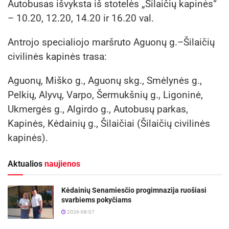
Autobusas išvyksta iš stotelės „Šilaičių kapinės“
– 10.20, 12.20, 14.20 ir 16.20 val.
Antrojo specialiojo maršruto Aguonų g.–Šilaičių
civilinės kapinės trasa:
Aguonų, Miško g., Aguonų skg., Smėlynės g.,
Pelkių, Alyvų, Varpo, Šermukšnių g., Ligoninė,
Ukmergės g., Algirdo g., Autobusų parkas,
Kapinės, Kėdainių g., Šilaičiai (Šilaičių civilinės
kapinės).
Aktualios
naujienos
Kėdainių Senamiesčio progimnazija ruošiasi
svarbiems pokyčiams
2026-08-07