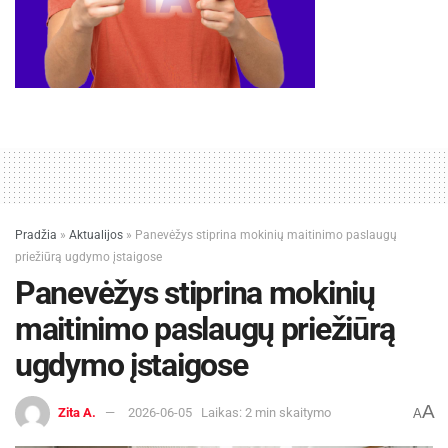
Pradžia
»
Aktualijos
»
Panevėžys stiprina mokinių maitinimo paslaugų
priežiūrą ugdymo įstaigose
Panevėžys stiprina mokinių
maitinimo paslaugų priežiūrą
ugdymo įstaigose
A
Zita A.
2026-06-05
Laikas: 2 min skaitymo
A