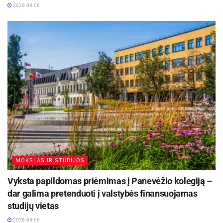
2026-08-06
MOKSLAS IR STUDIJOS
Vyksta papildomas priėmimas į Panevėžio kolegiją –
dar galima pretenduoti į valstybės finansuojamas
studijų vietas
2026-08-06