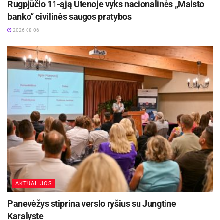
Rugpjūčio 11-ąją Utenoje vyks nacionalinės „Maisto
banko“ civilinės saugos pratybos
2026-08-06
AKTUALIJOS
Panevėžys stiprina verslo ryšius su Jungtine
Karalyste