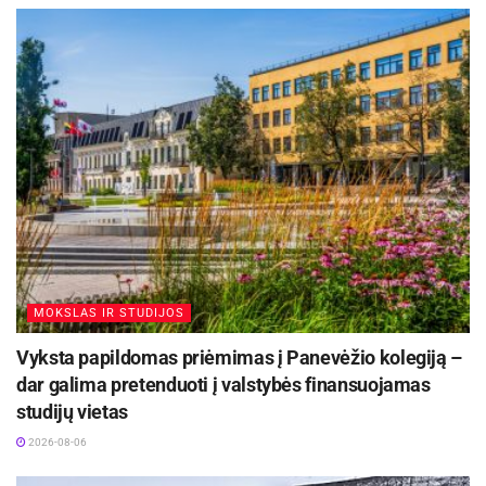
MOKSLAS IR STUDIJOS
Vyksta papildomas priėmimas į Panevėžio kolegiją –
dar galima pretenduoti į valstybės finansuojamas
studijų vietas
2026-08-06