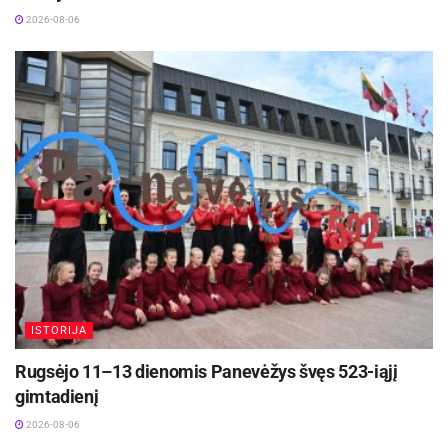
2026-08-06
ISTORIJA
Rugsėjo 11–13 dienomis Panevėžys švęs 523-iąjį
gimtadienį
2026-08-06