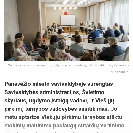
Savivaldybės administracijos, ugdymo įstaigų vadovų, VPT susitikimas/Panevėžio
m.sav.nuotr.
Panevėžio miesto savivaldybėje surengtas
Savivaldybės administracijos, Švietimo
skyriaus, ugdymo įstaigų vadovų ir Viešųjų
pirkimų tarnybos vadovybės susitikimas. Jo
metu aptartos Viešųjų pirkimų tarnybos atliktų
mokinių maitinimo paslaugų sutarčių vertinimo