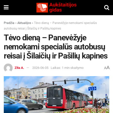
Pradžia
»
Aktualijos
»
Tėvo dieną – Panevėžyje nemokami specialūs
autobusų reisai į Šilaičių ir Pašilių kapines
Tėvo dieną – Panevėžyje
nemokami specialūs autobusų
reisai į Šilaičių ir Pašilių kapines
A
Zita A.
2026-06-05
Laikas: 1 min skaitymo
A