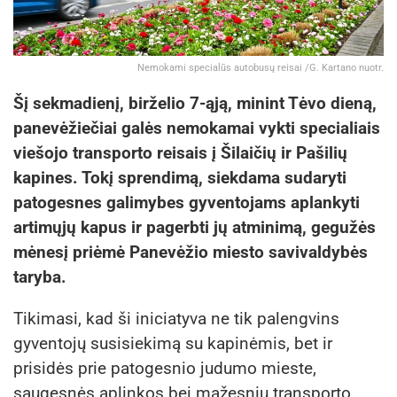
Nemokami specialūs autobusų reisai /G. Kartano nuotr.
Šį sekmadienį, birželio 7-ąją, minint Tėvo dieną,
panevėžiečiai galės nemokamai vykti specialiais
viešojo transporto reisais į Šilaičių ir Pašilių
kapines. Tokį sprendimą, siekdama sudaryti
patogesnes galimybes gyventojams aplankyti
artimųjų kapus ir pagerbti jų atminimą, gegužės
mėnesį priėmė Panevėžio miesto savivaldybės
taryba.
Tikimasi, kad ši iniciatyva ne tik palengvins
gyventojų susisiekimą su kapinėmis, bet ir
prisidės prie patogesnio judumo mieste,
saugesnės aplinkos bei mažesnių transporto