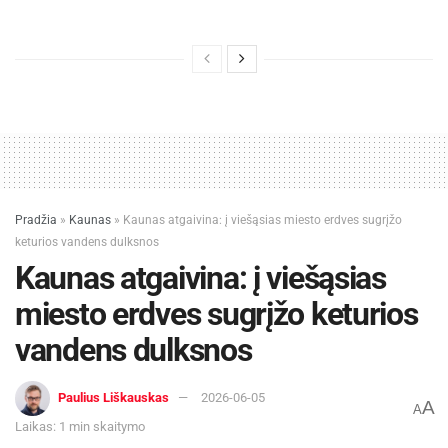
Pradžia
»
Kaunas
»
Kaunas atgaivina: į viešąsias miesto erdves sugrįžo
keturios vandens dulksnos
Kaunas atgaivina: į viešąsias
miesto erdves sugrįžo keturios
vandens dulksnos
Paulius Liškauskas
2026-06-05
A
A
Laikas: 1 min skaitymo