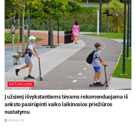
AKTUALIJOS
Į užsienį išvykstantiems tėvams rekomenduojama iš
anksto pasirūpinti vaiko laikinosios priežiūros
nustatymu
2026-07-03