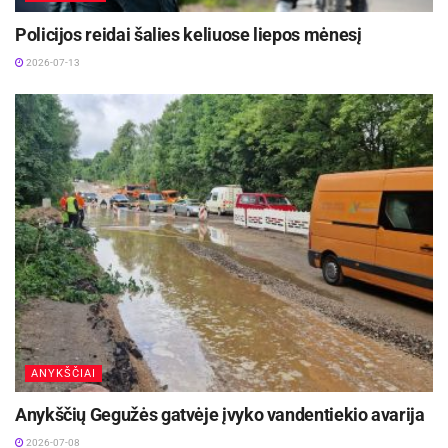
Policijos reidai šalies keliuose liepos mėnesį
2026-07-13
ANYKŠČIAI
Anykščių Gegužės gatvėje įvyko vandentiekio avarija
2026-07-08