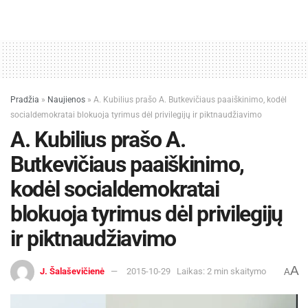
Pradžia
»
Naujienos
»
A. Kubilius prašo A. Butkevičiaus paaiškinimo, kodėl
socialdemokratai blokuoja tyrimus dėl privilegijų ir piktnaudžiavimo
A. Kubilius prašo A.
Butkevičiaus paaiškinimo,
kodėl socialdemokratai
blokuoja tyrimus dėl privilegijų
ir piktnaudžiavimo
A
J. Šalaševičienė
2015-10-29
Laikas: 2 min skaitymo
A