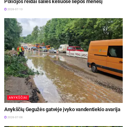
Policijos reidai šalies keliuose liepos mėnesį
2026-07-13
ANYKŠČIAI
Anykščių Gegužės gatvėje įvyko vandentiekio avarija
2026-07-08