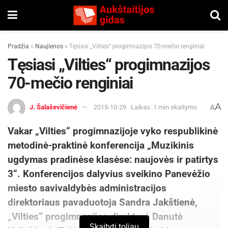
Pradžia
»
Naujienos
»
Tęsiasi „Vilties“ progimnazijos 70-mečio renginiai
Tęsiasi „Vilties“ progimnazijos
70-mečio renginiai
A
J. Šalaševičienė
2015-10-29
Laikas: 1 min skaitymo
A
Vakar „Vilties“ progimnazijoje vyko respublikinė
metodinė-praktinė konferencija „Muzikinis
ugdymas pradinėse klasėse: naujovės ir patirtys
3“. Konferencijos dalyvius sveikino Panevėžio
miesto savivaldybės administracijos
direktoriaus pavaduotoja Sandra Jakštienė,
„Vilties“ progimnazijos direktorė Danutė
Skaityti toliau