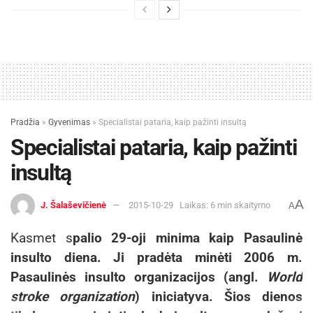
Pradžia
»
Gyvenimas
»
Specialistai pataria, kaip pažinti insultą
Specialistai pataria, kaip pažinti
insultą
A
J. Šalaševičienė
2015-10-29
Laikas: 6 min skaitymo
A
Kasmet s
palio 29-oji minima kaip Pasaulinė
insulto diena. Ji pradėta minėti 2006 m.
Pasaulinės insulto organizacijos (angl.
World
stroke organization
) iniciatyva. Šios dienos