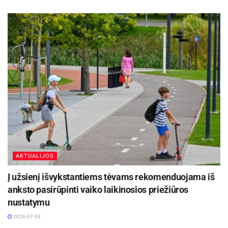
AKTUALIJOS
Į užsienį išvykstantiems tėvams rekomenduojama iš
anksto pasirūpinti vaiko laikinosios priežiūros
nustatymu
2026-07-03