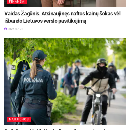
procedūrą Seime, Seimo nutarimu pavedant patį
FINANSAI
tyrimą atlikti Seimo Antikorupcijos komisijai arba
Vaidas Žagūnis. Atsinaujinęs naftos kainų šokas vėl
specialiai parlamentinei komisijai.
išbando Lietuvos verslo pasitikėjimą
2026-07-22
NAUJIENOS