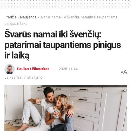
Pradžia
»
Naujienos
»
Švarūs namai iki švenčių: patarimai taupantiems
pinigus ir laiką
Švarūs namai iki švenčių:
patarimai taupantiems pinigus
ir laiką
Paulius Liškauskas
2025-11-14
A
A
Laikas: 3 min skaitymo