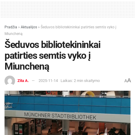
Pradžia
»
Aktualijos
»
Šeduvos bibliotekininkai patirties semtis vyko į
Miuncheną
Šeduvos bibliotekininkai
patirties semtis vyko į
Miuncheną
A
Zita A.
2025-11-14
Laikas: 2 min skaitymo
A