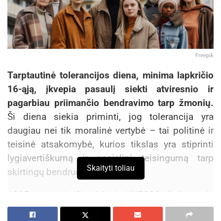
Freepik
Tarptautinė tolerancijos diena, minima lapkričio
16-ąją, įkvepia pasaulį siekti atviresnio ir
pagarbiau priimančio bendravimo tarp žmonių.
Ši diena siekia priminti, jog tolerancija yra
daugiau nei tik moralinė vertybė – tai politinė ir
teisinė atsakomybė, kurios tikslas yra stiprinti
lygiavertiškumą ir socialinį teisingumą tarp
Skaityti toliau
skirtingų bendruomenių.
1995 m. lapkričio 16 d. UNESCO šalių narių
priimtoje Tolerancijos principų