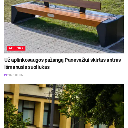
APLINKA
Už aplinkosaugos pažangą Panevėžiui skirtas antras
išmanusis suoliukas
2026-08-05