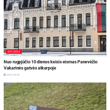
Šaltinis:
Panevėžio sporto centras
Žymos:
Panevėžio sporto centras
APLINKA
Nuo rugpjūčio 10 dienos keisis eismas Panevėžio
Vakarinės gatvės atkarpoje
2026-08-06