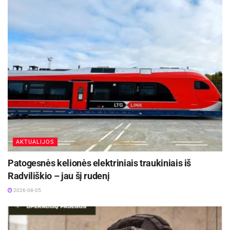
AKTUALIJOS
Patogesnės kelionės elektriniais traukiniais iš
Radviliškio – jau šį rudenį
2026-08-05