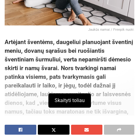
Jaukūs namai / Freepik nuotr.
Artėjant šventėms, daugeliui planuojant šventinį
meniu, dovanų sąrašus bei ruošiantis
šventiniam šurmuliui, verta nepamiršti dėmesio
skirti ir namų švarai. Nors tvarkingi namai
patinka visiems, pats tvarkymasis gali
pareikalauti ir laiko, ir jėgų, todėl dažnai jį
atidėliojame, laukiame savaitgalio ar laisvesnės
Skaityti toliau
dienos, kad „vienu ypu“ sutvarkytume visus
namus, tačiau toks maratonas ne tik išvargina,
bet ir nepadeda išlaikyti kasdienės švaros. Kur
kas paprasčiau – skaidyti tvarkymąsi į mažus
žingsnius, kasdien nepareikalaujančius per