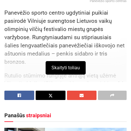
Panevėžio sporto centras
Panevėžio sporto centro ugdytiniai puikiai
pasirodė Vilniuje surengtose Lietuvos vaikų
olimpinių vilčių festivalio miestų grupės
varžybose. Rungtyniaudami su stipriausiais
šalies lengvaatlečiais panevėžiečiai iškovojo net
aštuonis medalius – penkis sidabro ir tris
bronzos.
Skaityti toliau
Rutulio stūmimo rungtyje antrąją vietą užėmė
Viktorija Malkevičiūtė, įrankį nustūmusi 11 m 84
cm. Toje pačioje rungtyje dalyvavusi Lėja
Bartusevičiūtė pelnė bronzą, lengvaatletės
rezultatas – 11 m 50 cm.
Panašūs
straipsniai
Aktualios
naujienos