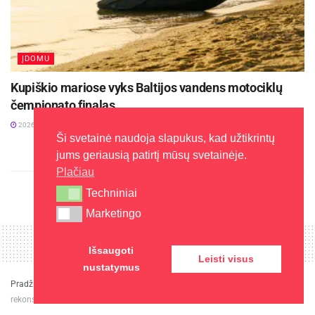
ĮDOMU
Kupiškio mariose vyks Baltijos vandens motociklų
čempionato finalas
2026-08-04
Ši svetainė naudoja slapukus, kad užtikrintų
jums geriausią patirtį mūsų svetainėje.
Plačiau
Techniniai
Techniniai
Marketingo
Marketingo
Išsaugoti
Leisti visus
nustatymus
Pradžia
»
Investicijos
»
Prasidėjo Garliavos lopšelio-darželio „Obelėlė“
rekonstrukcija