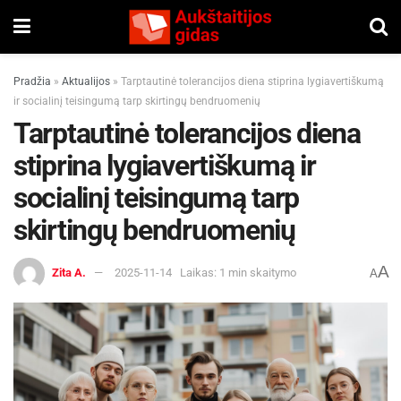
Pradžia
»
Aktualijos
»
Tarptautinė tolerancijos diena stiprina lygiavertiškumą
ir socialinį teisingumą tarp skirtingų bendruomenių
Tarptautinė tolerancijos diena
stiprina lygiavertiškumą ir
socialinį teisingumą tarp
skirtingų bendruomenių
A
Zita A.
2025-11-14
Laikas: 1 min skaitymo
A