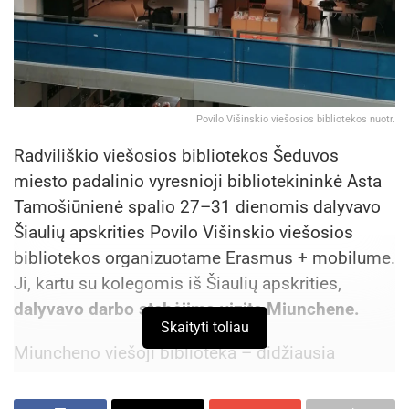
Povilo Višinskio viešosios bibliotekos nuotr.
Radviliškio viešosios bibliotekos Šeduvos
miesto padalinio vyresnioji bibliotekininkė Asta
Tamošiūnienė spalio 27–31 dienomis dalyvavo
Šiaulių apskrities Povilo Višinskio viešosios
bibliotekos organizuotame Erasmus + mobilume.
Ji, kartu su kolegomis iš Šiaulių apskrities,
dalyvavo darbo stebėjimo vizite Miunchene.
Skaityti toliau
Miuncheno viešoji biblioteka – didžiausia
bendruomeninė bibliotekų sistema Vokietijoje,
turinti 24 padalinius, 5 bibliobusus, 5 bibliotekas