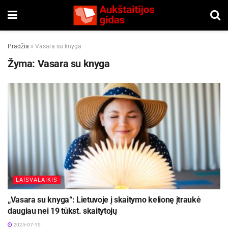
Pradžia
»
Vasara su knyga
Žyma:
Vasara su knyga
LAISVALAIKIS
„Vasara su knyga“: Lietuvoje į skaitymo kelionę įtraukė
daugiau nei 19 tūkst. skaitytojų
2025-07-15