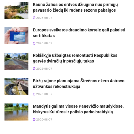
Kauno žaliosios erdvės džiugina nuo pirmųjų
pavasario žiedų iki rudens sezono pabaigos
2026-08-07
Europos sveikatos draudimo kortelę gali pakeisti
sertifikatas
2026-08-07
Rokiškyje užbaigtas remontuoti Respublikos
gatvės dviračių ir pėsčiųjų takas
2026-08-07
Biržų rajone planuojama Širvėnos ežero Astravo
užtvankos rekonstrukcija
2026-08-07
Maudytis galima visose Panevėžio maudyklose,
išskyrus Kultūros ir poilsio parko braidyklą
2026-08-07