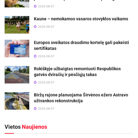
2026-08-07
Kaune – nemokamos vasaros stovyklos vaikams
2026-08-07
Europos sveikatos draudimo kortelę gali pakeisti
sertifikatas
2026-08-07
Rokiškyje užbaigtas remontuoti Respublikos
gatvės dviračių ir pėsčiųjų takas
2026-08-07
Biržų rajone planuojama Širvėnos ežero Astravo
užtvankos rekonstrukcija
2026-08-07
Vietos
Naujienos