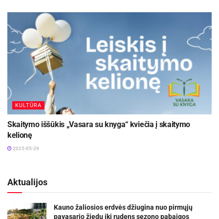
KULTŪRA
Skaitymo iššūkis „Vasara su knyga“ kviečia į skaitymo
kelionę
2025-05-29
Aktualijos
Kauno žaliosios erdvės džiugina nuo pirmųjų
pavasario žiedų iki rudens sezono pabaigos