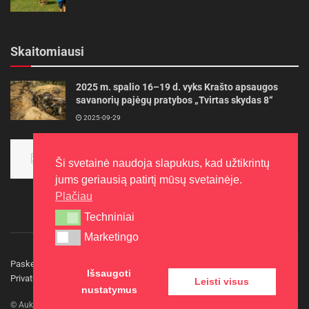
Skaitomiausi
2025 m. spalio 16–19 d. vyks Krašto apsaugos
savanorių pajėgų pratybos „Tvirtas skydas 8“
2025-09-29
Panevėžietės tarptautinėje programoje siekia
aukso
Ši svetainė naudoja slapukus, kad užtikrintų
2015-10-30
jums geriausią patirtį mūsų svetainėje.
Plačiau
Techniniai
Techniniai
Marketingo
Marketingo
Paskelbkite naujieną
Rašyti redakcijai
Reklama
Išsaugoti
Privatumo politika
Kontaktai
Leisti visus
nustatymus
© Aukštaitijos gidas