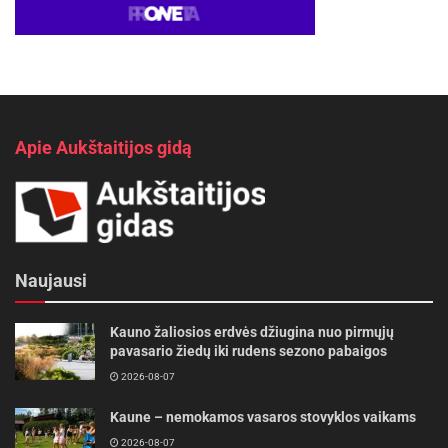
Apie Aukštaitijos gidą
Naujausi
Kauno žaliosios erdvės džiugina nuo pirmųjų
pavasario žiedų iki rudens sezono pabaigos
2026-08-07
Kaune – nemokamos vasaros stovyklos vaikams
2026-08-07