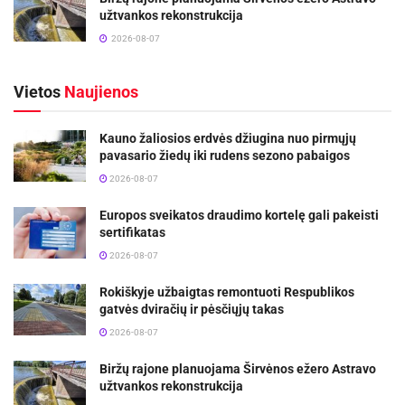
užtvankos rekonstrukcija
2026-08-07
Vietos
Naujienos
Kauno žaliosios erdvės džiugina nuo pirmųjų
pavasario žiedų iki rudens sezono pabaigos
2026-08-07
Europos sveikatos draudimo kortelę gali pakeisti
sertifikatas
2026-08-07
Rokiškyje užbaigtas remontuoti Respublikos
gatvės dviračių ir pėsčiųjų takas
2026-08-07
Biržų rajone planuojama Širvėnos ežero Astravo
užtvankos rekonstrukcija