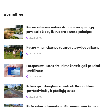
Aktualijos
Kauno žaliosios erdvės džiugina nuo pirmųjų
pavasario žiedų iki rudens sezono pabaigos
2026-08-07
Kaune – nemokamos vasaros stovyklos vaikams
2026-08-07
Europos sveikatos draudimo kortelę gali pakeisti
sertifikatas
2026-08-07
Rokiškyje užbaigtas remontuoti Respublikos
gatvės dviračių ir pėsčiųjų takas
2026-08-07
Biržų rajone planuojama Širvėnos ežero Astravo