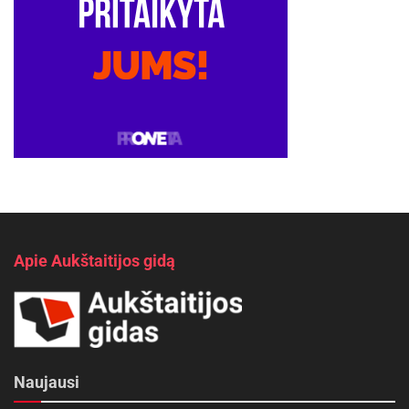
Apie Aukštaitijos gidą
Naujausi