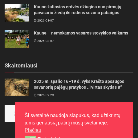
Kauno žaliosios erdvės džiugina nuo pirmųjų
pavasario žiedų iki rudens sezono pabaigos
2026-08-07
Kaune – nemokamos vasaros stovyklos vaikams
2026-08-07
Skaitomiausi
2025 m. spalio 16–19 d. vyks Krašto apsaugos
savanorių pajėgų pratybos „Tvirtas skydas 8“
2025-09-29
Panevėžietės tarptautinėje programoje siekia
aukso
Ši svetainė naudoja slapukus, kad užtikrintų
2015-10-30
jums geriausią patirtį mūsų svetainėje.
Plačiau