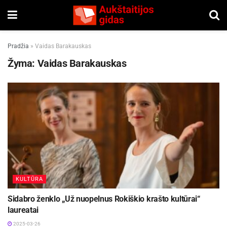
Pradžia
»
Vaidas Barakauskas
Žyma:
Vaidas Barakauskas
KULTŪRA
Sidabro ženklo „Už nuopelnus Rokiškio krašto kultūrai“
laureatai
2025-03-26