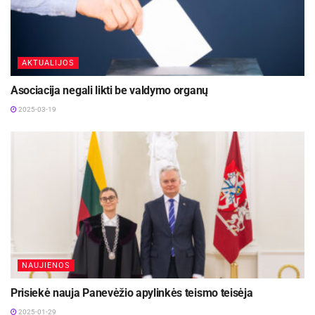
AKTUALIJOS
Asociacija negali likti be valdymo organų
2025-03-19
NAUJIENOS
Prisiekė nauja Panevėžio apylinkės teismo teisėja
2025-01-29