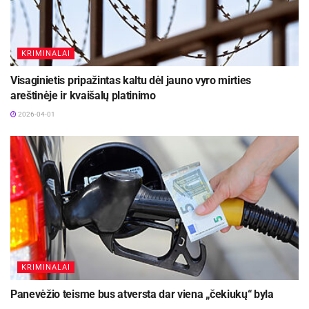
KRIMINALAI
Visaginietis pripažintas kaltu dėl jauno vyro mirties
areštinėje ir kvaišalų platinimo
2026-04-01
KRIMINALAI
Panevėžio teisme bus atversta dar viena „čekiukų“ byla