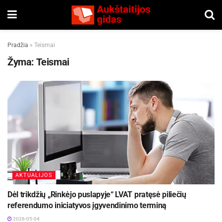
Pradžia
»
Teismai
Žyma:
Teismai
AKTUALIJOS
Dėl trikdžių „Rinkėjo puslapyje“ LVAT pratęsė piliečių
referendumo iniciatyvos įgyvendinimo terminą
2026-05-04