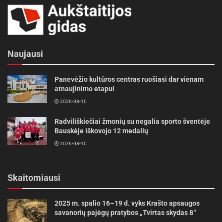
Naujausi
Panevėžio kultūros centras ruošiasi dar vienam
atnaujinimo etapui
2026-08-10
Radviliškiečiai žmonių su negalia sporto šventėje
Bauskėje iškovojo 12 medalių
2026-08-10
Skaitomiausi
2025 m. spalio 16–19 d. vyks Krašto apsaugos
savanorių pajėgų pratybos „Tvirtas skydas 8“