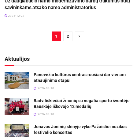
Už daugiabučio namo modernizavimo darbų trūkumus butų
savininkams atsako namo administratorius
2024-12-23
1
2
Aktualijos
Panevėžio kultūros centras ruošiasi dar vienam
atnaujinimo etapui
2026-08-10
Radviliškiečiai žmonių su negalia sporto šventėje
Bauskėje iškovojo 12 medalių
2026-08-10
Jonavos Joninių slėnyje vyko Pažaislio muzikos
festivalio koncertas