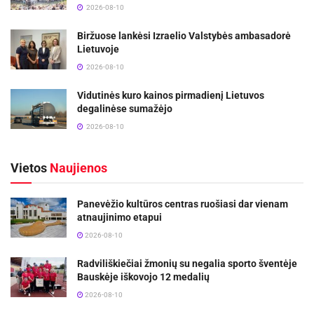
2026-08-10
Biržuose lankėsi Izraelio Valstybės ambasadorė
Lietuvoje
2026-08-10
Vidutinės kuro kainos pirmadienį Lietuvos
degalinėse sumažėjo
2026-08-10
Vietos
Naujienos
Panevėžio kultūros centras ruošiasi dar vienam
atnaujinimo etapui
2026-08-10
Radviliškiečiai žmonių su negalia sporto šventėje
Bauskėje iškovojo 12 medalių
2026-08-10