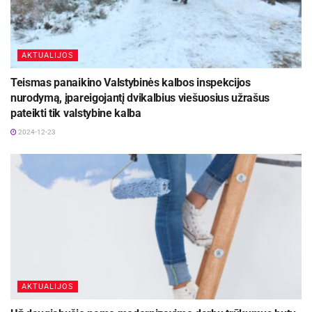
AKTUALIJOS
Teismas panaikino Valstybinės kalbos inspekcijos
nurodymą, įpareigojantį dvikalbius viešuosius užrašus
pateikti tik valstybine kalba
2024-12-23
AKTUALIJOS