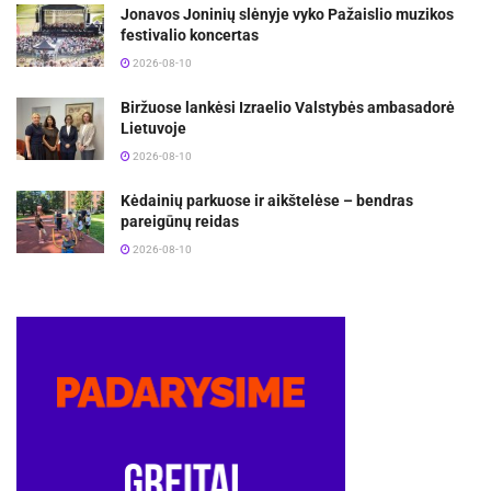
Jonavos Joninių slėnyje vyko Pažaislio muzikos
festivalio koncertas
2026-08-10
Biržuose lankėsi Izraelio Valstybės ambasadorė
Lietuvoje
2026-08-10
Kėdainių parkuose ir aikštelėse – bendras
pareigūnų reidas
2026-08-10