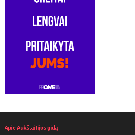
Apie Aukštaitijos gidą