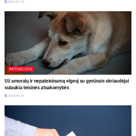
2026-01-12
AKTUALIJOS
Už amoralų ir nepateisinamą elgesį su gyvūnais skriaudėjai
sulaukia teisinės atsakomybės
2025-03-31