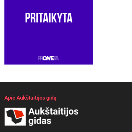
Apie Aukštaitijos gidą