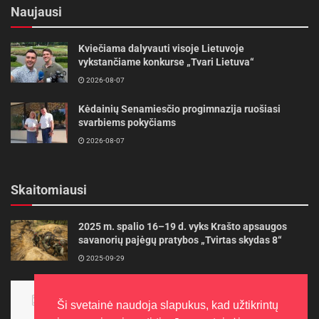
Naujausi
Kviečiama dalyvauti visoje Lietuvoje
vykstančiame konkurse „Tvari Lietuva“
2026-08-07
Kėdainių Senamiesčio progimnazija ruošiasi
svarbiems pokyčiams
2026-08-07
Skaitomiausi
2025 m. spalio 16–19 d. vyks Krašto apsaugos
savanorių pajėgų pratybos „Tvirtas skydas 8“
2025-09-29
Panevėžietės tarptautinėje programoje siekia
aukso
Ši svetainė naudoja slapukus, kad užtikrintų
2015-10-30