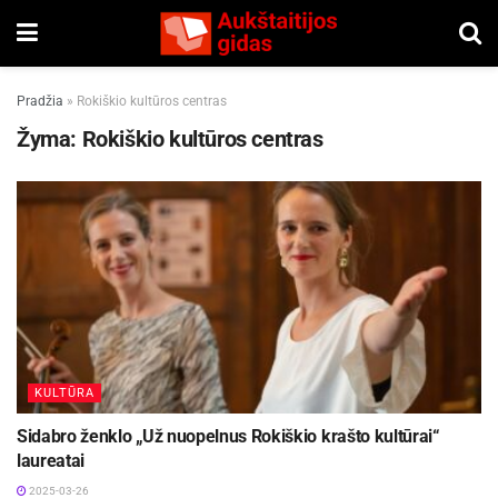
Pradžia
»
Rokiškio kultūros centras
Žyma:
Rokiškio kultūros centras
KULTŪRA
Sidabro ženklo „Už nuopelnus Rokiškio krašto kultūrai“
laureatai
2025-03-26