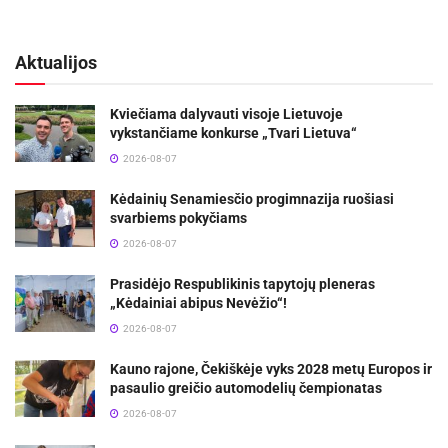
Aktualijos
Kviečiama dalyvauti visoje Lietuvoje
vykstančiame konkurse „Tvari Lietuva“
2026-08-07
Kėdainių Senamiesčio progimnazija ruošiasi
svarbiems pokyčiams
2026-08-07
Prasidėjo Respublikinis tapytojų pleneras
„Kėdainiai abipus Nevėžio“!
2026-08-07
Kauno rajone, Čekiškėje vyks 2028 metų Europos ir
pasaulio greičio automodelių čempionatas
2026-08-07