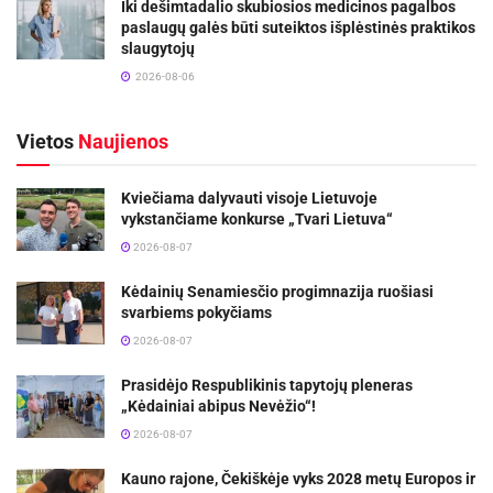
Iki dešimtadalio skubiosios medicinos pagalbos
paslaugų galės būti suteiktos išplėstinės praktikos
slaugytojų
2026-08-06
Vietos
Naujienos
Kviečiama dalyvauti visoje Lietuvoje
vykstančiame konkurse „Tvari Lietuva“
2026-08-07
Kėdainių Senamiesčio progimnazija ruošiasi
svarbiems pokyčiams
2026-08-07
Prasidėjo Respublikinis tapytojų pleneras
„Kėdainiai abipus Nevėžio“!
2026-08-07
Kauno rajone, Čekiškėje vyks 2028 metų Europos ir