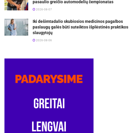
pasaulio greičio automodelių čempionatas
2026-08-07
Iki dešimtadalio skubiosios medicinos pagalbos
paslaugų galės būti suteiktos išplėstinės praktikos
slaugytojų
2026-08-06