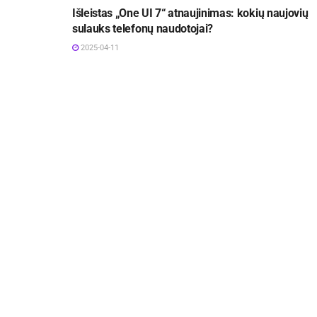
Išleistas „One UI 7“ atnaujinimas: kokių naujovių
sulauks telefonų naudotojai?
2025-04-11