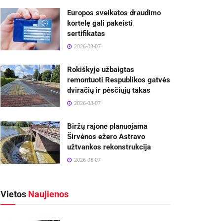
Europos sveikatos draudimo
kortelę gali pakeisti
sertifikatas
2026-08-07
Rokiškyje užbaigtas
remontuoti Respublikos gatvės
dviračių ir pėsčiųjų takas
2026-08-07
Biržų rajone planuojama
Širvėnos ežero Astravo
užtvankos rekonstrukcija
2026-08-07
Vietos
Naujienos