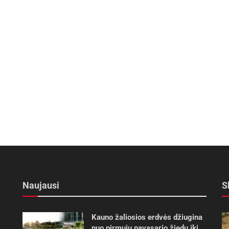
Naujausi
S
Kauno žaliosios erdvės džiugina
nuo pirmųjų pavasario žiedų iki