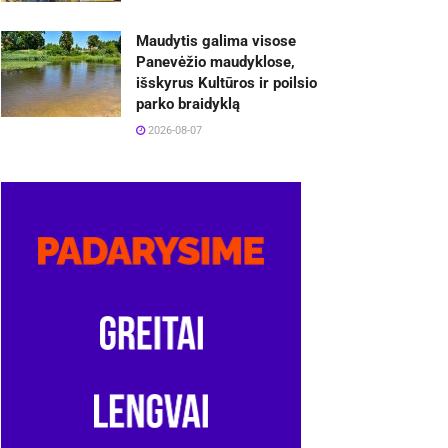
Maudytis galima visose
Panevėžio maudyklose,
išskyrus Kultūros ir poilsio
parko braidyklą
2026-08-07