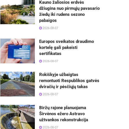
Kauno žaliosios erdvės
džiugina nuo pirmųjų pavasario
žiedų iki rudens sezono
pabaigos
2026-08-07
Europos sveikatos draudimo
kortelę gali pakeisti
sertifikatas
2026-08-07
Rokiškyje užbaigtas
remontuoti Respublikos gatvės
dviračių ir pėsčiųjų takas
2026-08-07
Biržų rajone planuojama
Širvėnos ežero Astravo
užtvankos rekonstrukcija
2026-08-07