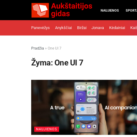
NAUJIENOS
SPORT
Panevėžys
Anykščiai
Biržai
Jonava
Kėdainiai
Kai
Pradžia
»
One UI 7
Žyma:
One UI 7
NAUJIENOS