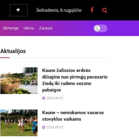
Šeštadienis, 8 rugpjūčio
Ukmergė
Utena
Zarasai
Aktualijos
Kauno žaliosios erdvės
džiugina nuo pirmųjų pavasario
žiedų iki rudens sezono
pabaigos
2026-08-07
Kaune – nemokamos vasaros
stovyklos vaikams
2026-08-07