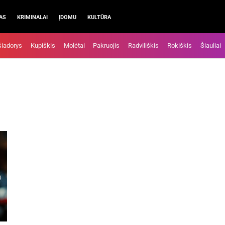
AS
KRIMINALAI
ĮDOMU
KULTŪRA
šiadorys
Kupiškis
Molėtai
Pakruojis
Radviliškis
Rokiškis
Šiauliai