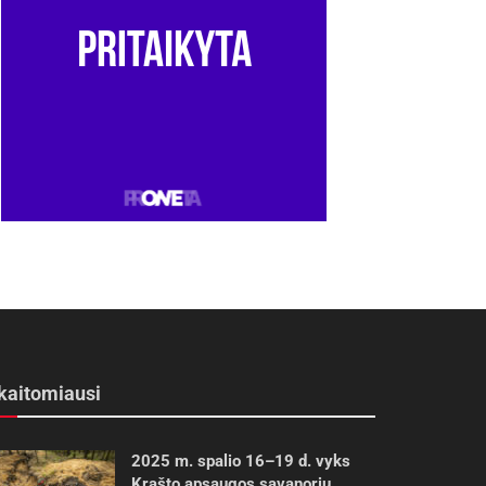
kaitomiausi
2025 m. spalio 16–19 d. vyks
Krašto apsaugos savanorių