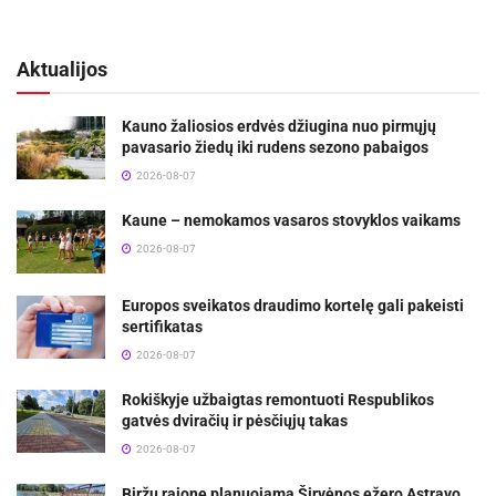
Aktualijos
Kauno žaliosios erdvės džiugina nuo pirmųjų
pavasario žiedų iki rudens sezono pabaigos
2026-08-07
Kaune – nemokamos vasaros stovyklos vaikams
2026-08-07
Europos sveikatos draudimo kortelę gali pakeisti
sertifikatas
2026-08-07
Rokiškyje užbaigtas remontuoti Respublikos
gatvės dviračių ir pėsčiųjų takas
2026-08-07
Biržų rajone planuojama Širvėnos ežero Astravo