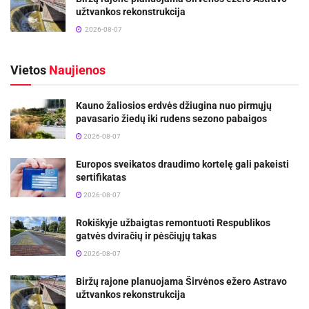
užtvankos rekonstrukcija
2026-08-07
Vietos
Naujienos
Kauno žaliosios erdvės džiugina nuo pirmųjų
pavasario žiedų iki rudens sezono pabaigos
2026-08-07
Europos sveikatos draudimo kortelę gali pakeisti
sertifikatas
2026-08-07
Rokiškyje užbaigtas remontuoti Respublikos
gatvės dviračių ir pėsčiųjų takas
2026-08-07
Biržų rajone planuojama Širvėnos ežero Astravo
užtvankos rekonstrukcija