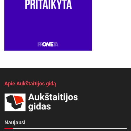
Apie Aukštaitijos gidą
Naujausi