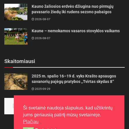
Kauno žaliosios erdvės džiugina nuo pirmųjų
pavasario žiedų iki rudens sezono pabaigos
2026-08-07
Kaune – nemokamos vasaros stovyklos vaikams
2026-08-07
Skaitomiausi
2025 m. spalio 16–19 d. vyks Krašto apsaugos
savanorių pajėgų pratybos „Tvirtas skydas 8“
2025-09-29
Panevėžietės tarptautinėje programoje siekia
aukso
Ši svetainė naudoja slapukus, kad užtikrintų
2015-10-30
jums geriausią patirtį mūsų svetainėje.
Plačiau