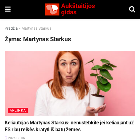
Pradžia
»
Martynas Starkus
Žyma:
Martynas Starkus
APLINKA
Keliautojas Martynas Starkus: nenustebkite jei keliaujant už
ES ribų reikės kratyti iš batų žemes
2024-08-06