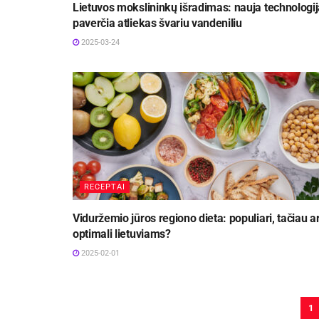
Lietuvos mokslininkų išradimas: nauja technologij
paverčia atliekas švariu vandeniliu
2025-03-24
RECEPTAI
Viduržemio jūros regiono dieta: populiari, tačiau a
optimali lietuviams?
2025-02-01
1