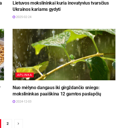
a
Lietuvos mokslininkai kuria inovatyvius tvarsčius
Ukrainos kariams gydyti
2025-02-24
APLINKA
r
Nuo mėlyno dangaus iki girgždančio sniego:
mokslininkas paaiškina 12 gamtos paslapčių
2024-12-03
2