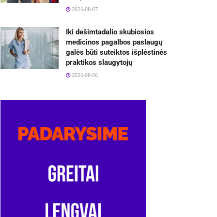
2026-08-07
Iki dešimtadalio skubiosios
medicinos pagalbos paslaugų
galės būti suteiktos išplėstinės
praktikos slaugytojų
2026-08-06