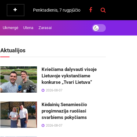
Penktadienis, 7 rugpjūčio
Ukmergė
Utena
Zarasai
Aktualijos
Kviečiama dalyvauti visoje
Lietuvoje vykstančiame
konkurse „Tvari Lietuva“
2026-08-07
Kėdainių Senamiesčio
progimnazija ruošiasi
svarbiems pokyčiams
2026-08-07