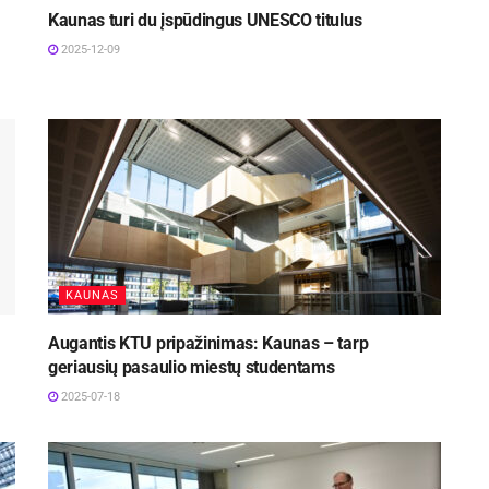
Kaunas turi du įspūdingus UNESCO titulus
2025-12-09
KAUNAS
Augantis KTU pripažinimas: Kaunas – tarp
geriausių pasaulio miestų studentams
2025-07-18