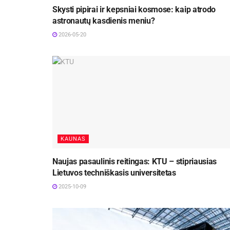
Skysti pipirai ir kepsniai kosmose: kaip atrodo
astronautų kasdienis meniu?
2026-05-20
KAUNAS
Naujas pasaulinis reitingas: KTU – stipriausias
Lietuvos techniškasis universitetas
2025-10-09