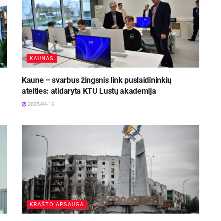
KAUNAS
Kaune – svarbus žingsnis link puslaidininkių
ateities: atidaryta KTU Lustų akademija
2025-04-16
KRAŠTO APSAUGA