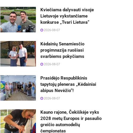
Kviečiama dalyvauti visoje
Lietuvoje vykstančiame
konkurse „Tvari Lietuva“
2026-08-07
Kėdainių Senamiesčio
progimnazija ruošiasi
svarbiems pokyčiams
2026-08-07
Prasidėjo Respublikinis
tapytojų pleneras „Kėdainiai
abipus Nevėžio“!
2026-08-07
Kauno rajone, Čekiškėje vyks
2028 metų Europos ir pasaulio
greičio automodelių
čempionatas