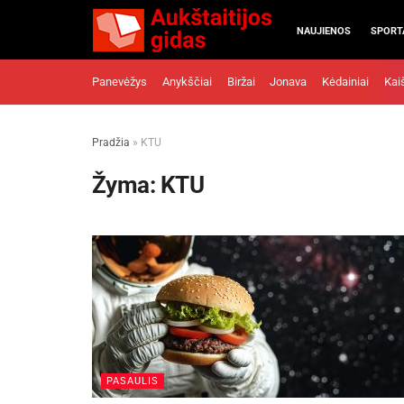
NAUJIENOS
SPORT
Panevėžys
Anykščiai
Biržai
Jonava
Kėdainiai
Kai
Pradžia
»
KTU
Žyma:
KTU
PASAULIS