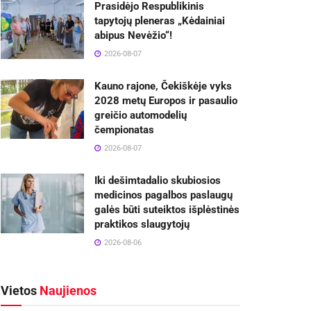
Prasidėjo Respublikinis
tapytojų pleneras „Kėdainiai
abipus Nevėžio“!
2026-08-07
Kauno rajone, Čekiškėje vyks
2028 metų Europos ir pasaulio
greičio automodelių
čempionatas
2026-08-07
Iki dešimtadalio skubiosios
medicinos pagalbos paslaugų
galės būti suteiktos išplėstinės
praktikos slaugytojų
2026-08-06
Vietos
Naujienos