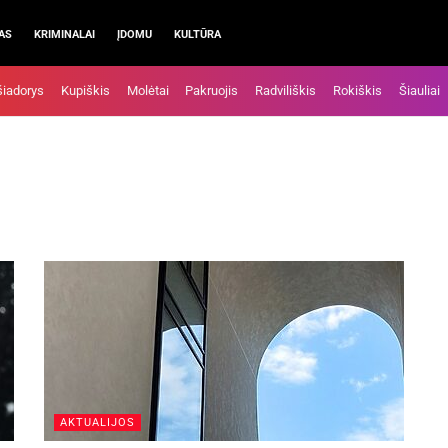
AS
KRIMINALAI
ĮDOMU
KULTŪRA
šiadorys
Kupiškis
Molėtai
Pakruojis
Radviliškis
Rokiškis
Šiauliai
AKTUALIJOS