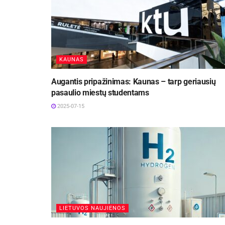
KAUNAS
Augantis pripažinimas: Kaunas – tarp geriausių
pasaulio miestų studentams
2025-07-15
LIETUVOS NAUJIENOS