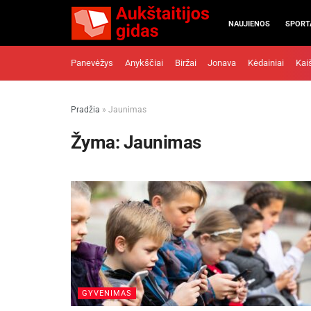
NAUJIENOS
SPORT
Panevėžys
Anykščiai
Biržai
Jonava
Kėdainiai
Kai
Pradžia
»
Jaunimas
Žyma:
Jaunimas
GYVENIMAS