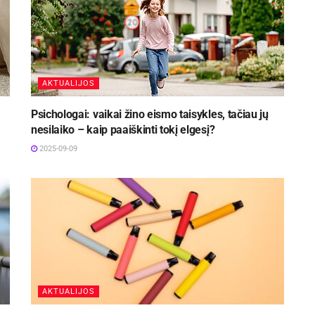
AKTUALIJOS
Psichologai: vaikai žino eismo taisykles, tačiau jų
nesilaiko – kaip paaiškinti tokį elgesį?
2025-09-09
AKTUALIJOS