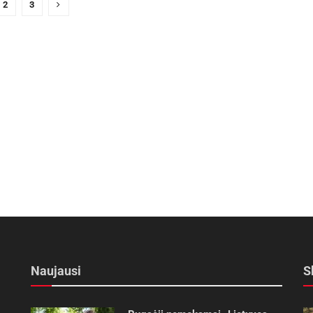
2
3
Naujausi
S