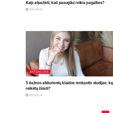
Kaip atpažinti, kad paaugliui reikia pagalbos?
2025-08-05
AKTUALIJOS
5 dažnos abiturientų klaidos renkantis studijas: ką
reikėtų žinoti?
2025-05-26