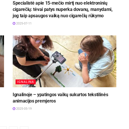
Specialistė apie 15-mečio mirtį nuo elektroninių
cigarečių: tėvai patys nuperka dovanų, manydami,
jog taip apsaugos vaiką nuo cigarečių rūkymo
2025-07-11
IGNALINA
Ignalinoje – ypatingos vaikų sukurtos tekstilinės
animacijos premjeros
2025-05-19