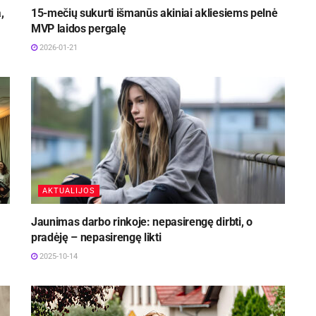
,
15-mečių sukurti išmanūs akiniai akliesiems pelnė
MVP laidos pergalę
2026-01-21
AKTUALIJOS
Jaunimas darbo rinkoje: nepasirengę dirbti, o
pradėję – nepasirengę likti
2025-10-14