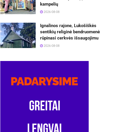
kampelių
2026-08-08
Ignalinos rajone, Lukošiškės
sentikių religinė bendruomenė
rūpinasi cerkvės išsaugojimu
2026-08-08