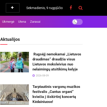
Sekmadienis, 9 rugpjūčio
Ukmergė
Utena
Zarasai
Aktualijos
Rugsėjį nemokamai „Lietuvos
draudimas“ draudžia visus
Lietuvos moksleivius nuo
nelaimingų atsitikimų kelyje
2026-08-09
Tarptautinis vargonų muzikos
festivalis „Cantus organi“
kviečia į išskirtinį koncertą
Kėdainiuose!