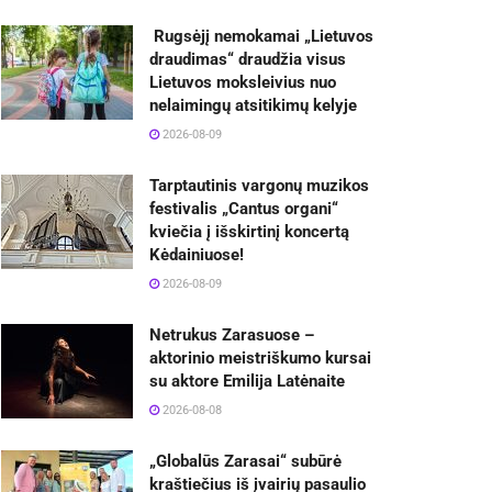
Rugsėjį nemokamai „Lietuvos
draudimas“ draudžia visus
Lietuvos moksleivius nuo
nelaimingų atsitikimų kelyje
2026-08-09
Tarptautinis vargonų muzikos
festivalis „Cantus organi“
kviečia į išskirtinį koncertą
Kėdainiuose!
2026-08-09
Netrukus Zarasuose –
aktorinio meistriškumo kursai
su aktore Emilija Latėnaite
2026-08-08
„Globalūs Zarasai“ subūrė
kraštiečius iš įvairių pasaulio