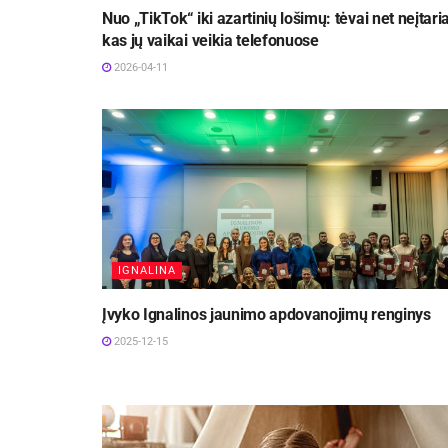
Nuo „TikTok“ iki azartinių lošimų: tėvai net neįtaria
kas jų vaikai veikia telefonuose
2026-04-11
IGNALINA
Įvyko Ignalinos jaunimo apdovanojimų renginys
2025-12-15