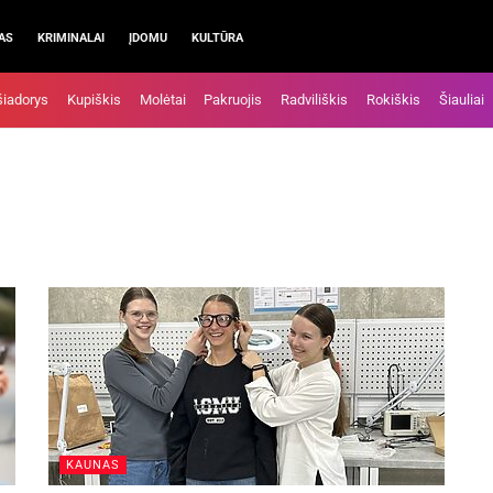
AS
KRIMINALAI
ĮDOMU
KULTŪRA
šiadorys
Kupiškis
Molėtai
Pakruojis
Radviliškis
Rokiškis
Šiauliai
KAUNAS