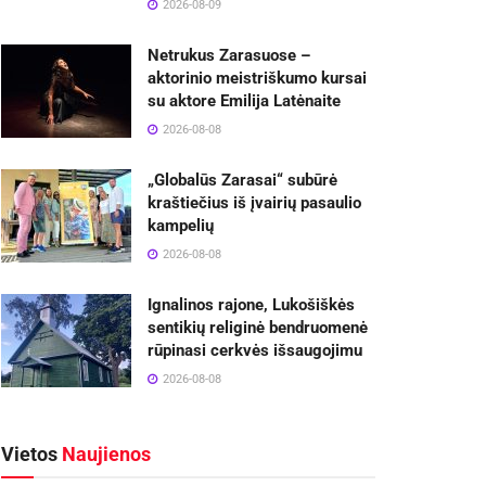
2026-08-09
Netrukus Zarasuose –
aktorinio meistriškumo kursai
su aktore Emilija Latėnaite
2026-08-08
„Globalūs Zarasai“ subūrė
kraštiečius iš įvairių pasaulio
kampelių
2026-08-08
Ignalinos rajone, Lukošiškės
sentikių religinė bendruomenė
rūpinasi cerkvės išsaugojimu
2026-08-08
Vietos
Naujienos