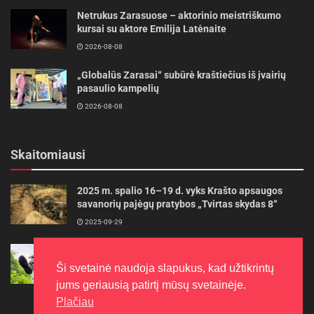
Netrukus Zarasuose – aktorinio meistriškumo
kursai su aktore Emilija Latėnaite
2026-08-08
„Globalūs Zarasai“ subūrė kraštiečius iš įvairių
pasaulio kampelių
2026-08-08
Skaitomiausi
2025 m. spalio 16–19 d. vyks Krašto apsaugos
savanorių pajėgų pratybos „Tvirtas skydas 8“
2025-09-29
Gudrybės, kad trimerio pjovimo valas tarnautų
ilgiau
Ši svetainė naudoja slapukus, kad užtikrintų
2022-06-27
jums geriausią patirtį mūsų svetainėje.
Plačiau