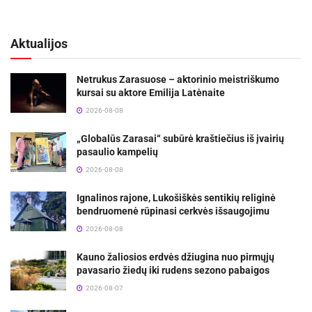
Aktualijos
Netrukus Zarasuose – aktorinio meistriškumo
kursai su aktore Emilija Latėnaite
2026-08-08
„Globalūs Zarasai“ subūrė kraštiečius iš įvairių
pasaulio kampelių
2026-08-08
Ignalinos rajone, Lukošiškės sentikių religinė
bendruomenė rūpinasi cerkvės išsaugojimu
2026-08-08
Kauno žaliosios erdvės džiugina nuo pirmųjų
pavasario žiedų iki rudens sezono pabaigos
2026-08-07