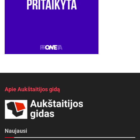
Apie Aukštaitijos gidą
Naujausi