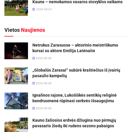
Kaune – nemokamos vasaros stovyklos vaikams
2026-08-07
Vietos
Naujienos
Netrukus Zarasuose – aktorinio meistriškumo
kursai su aktore Emilija Latėnaite
2026-08-08
„Globalūs Zarasai“ subūrė kraštiečius iš įvairių
pasaulio kampelių
2026-08-08
Ignalinos rajone, Lukošiškės sentikių religinė
bendruomenė rūpinasi cerkvės išsaugojimu
2026-08-08
Kauno žaliosios erdvės džiugina nuo pirmųjų
pavasario žiedų iki rudens sezono pabaigos