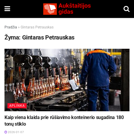
Pradžia
»
Gintaras Petrauskas
Žyma:
Gintaras Petrauskas
APLINKA
Kaip viena klaida prie rūšiavimo konteinerio sugadina 180
tonų stiklo
2026-01-07