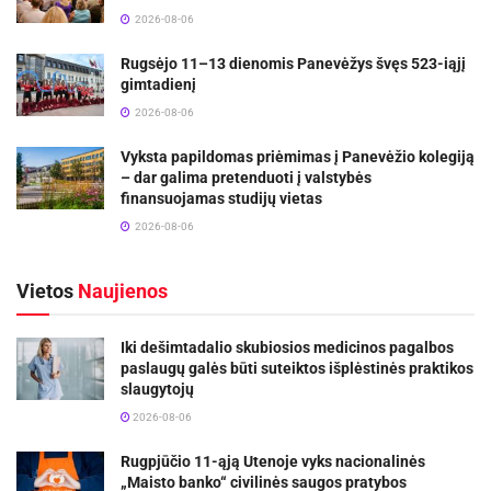
2026-08-06
Rugsėjo 11–13 dienomis Panevėžys švęs 523-iąjį
gimtadienį
2026-08-06
Vyksta papildomas priėmimas į Panevėžio kolegiją
– dar galima pretenduoti į valstybės
finansuojamas studijų vietas
2026-08-06
Vietos
Naujienos
Iki dešimtadalio skubiosios medicinos pagalbos
paslaugų galės būti suteiktos išplėstinės praktikos
slaugytojų
2026-08-06
Rugpjūčio 11-ąją Utenoje vyks nacionalinės
„Maisto banko“ civilinės saugos pratybos