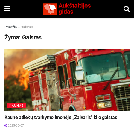
Pradžia
»
Gaisras
Žyma:
Gaisras
KAUNAS
Kaune atliekų tvarkymo įmonėje „Žalvaris“ kilo gaisras
2025-05-07