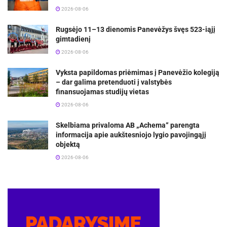
2026-08-06
Rugsėjo 11–13 dienomis Panevėžys švęs 523-iąjį
gimtadienį
2026-08-06
Vyksta papildomas priėmimas į Panevėžio kolegiją
– dar galima pretenduoti į valstybės
finansuojamas studijų vietas
2026-08-06
Skelbiama privaloma AB „Achema“ parengta
informacija apie aukštesniojo lygio pavojingąjį
objektą
2026-08-06