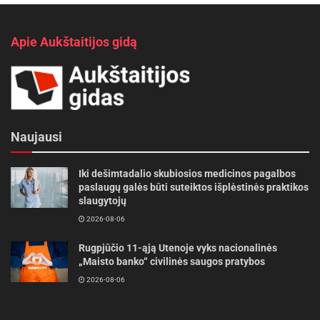
Apie Aukštaitijos gidą
Naujausi
Iki dešimtadalio skubiosios medicinos pagalbos
paslaugų galės būti suteiktos išplėstinės praktikos
slaugytojų
2026-08-06
Rugpjūčio 11-ąją Utenoje vyks nacionalinės
„Maisto banko“ civilinės saugos pratybos
2026-08-06