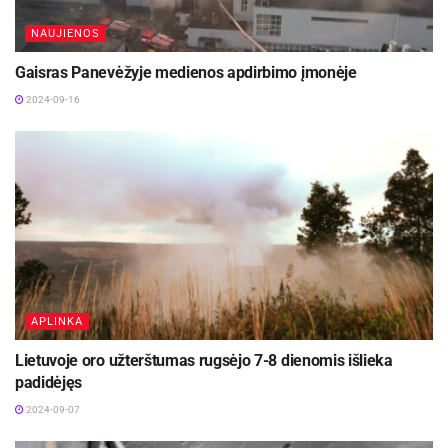
NAUJIENOS
Gaisras Panevėžyje medienos apdirbimo įmonėje
2024-09-16
APLINKA
Lietuvoje oro užterštumas rugsėjo 7-8 dienomis išlieka
padidėjęs
2024-09-07