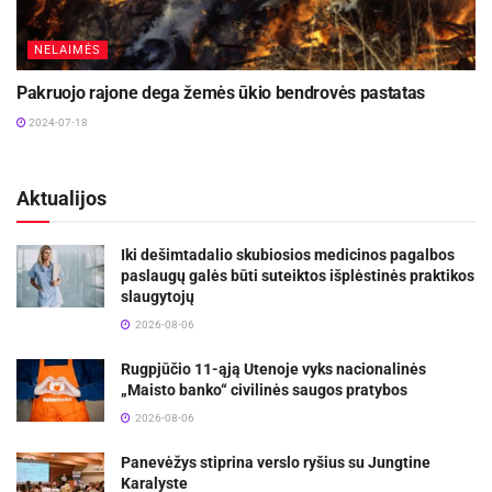
NELAIMĖS
Pakruojo rajone dega žemės ūkio bendrovės pastatas
2024-07-18
Aktualijos
Iki dešimtadalio skubiosios medicinos pagalbos
paslaugų galės būti suteiktos išplėstinės praktikos
slaugytojų
2026-08-06
Rugpjūčio 11-ąją Utenoje vyks nacionalinės
„Maisto banko“ civilinės saugos pratybos
2026-08-06
Panevėžys stiprina verslo ryšius su Jungtine
Karalyste