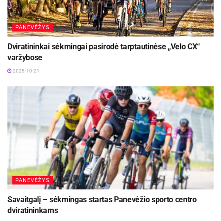
PANEVĖŽYS
Dviratininkai sėkmingai pasirodė tarptautinėse „Velo CX“
varžybose
2025-10-21
PANEVĖŽYS
Savaitgalį – sėkmingas startas Panevėžio sporto centro
dviratininkams