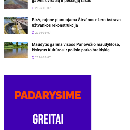
gatvės dviračių ir pėsčiųjų takas
2026-08-07
Biržų rajone planuojama Širvėnos ežero Astravo
užtvankos rekonstrukcija
2026-08-07
Maudytis galima visose Panevėžio maudyklose,
išskyrus Kultūros ir poilsio parko braidyklą
2026-08-07