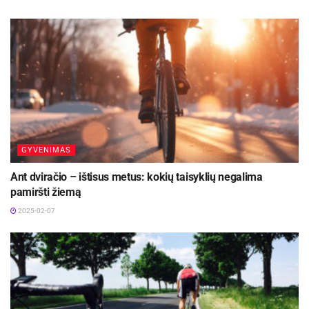
GYVENIMAS
Ant dviračio – ištisus metus: kokių taisyklių negalima
pamiršti žiemą
2025-02-07