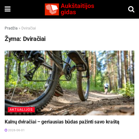
Pradžia
»
Dviračiai
Žyma:
Dviračiai
AKTUALIJOS
Kalnų dviračiai – geriausias būdas pažinti savo kraštą
2026-06-01