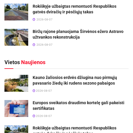
Rokiškyje užbaigtas remontuoti Respublikos
gatvės dviračių ir pėsčiųjų takas
2026-08-07
Biržų rajone planuojama Širvėnos ežero Astravo
užtvankos rekonstrukcija
2026-08-07
Vietos
Naujienos
Kauno žaliosios erdvės džiugina nuo pirmųjų
pavasario žiedų iki rudens sezono pabaigos
2026-08-07
Europos sveikatos draudimo kortelę gali pakeisti
sertifikatas
2026-08-07
Rokiškyje užbaigtas remontuoti Respublikos