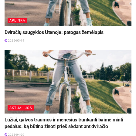
APLINKA
Dviračių saugyklos Utenoje: patogus žemėlapis
2025-05-14
AKTUALIJOS
Lūžiai, galvos traumos ir mėnesius trunkanti baimė minti
pedalus: ką būtina žinoti prieš sėdant ant dviračio
2025-04-29