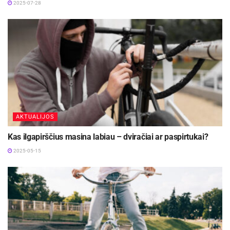
2025-07-28
AKTUALIJOS
Kas ilgapirščius masina labiau – dviračiai ar paspirtukai?
2025-05-15