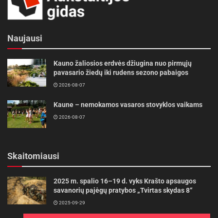
Naujausi
Kauno žaliosios erdvės džiugina nuo pirmųjų
pavasario žiedų iki rudens sezono pabaigos
2026-08-07
Kaune – nemokamos vasaros stovyklos vaikams
2026-08-07
Skaitomiausi
2025 m. spalio 16–19 d. vyks Krašto apsaugos
savanorių pajėgų pratybos „Tvirtas skydas 8“
2025-09-29