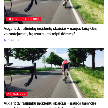
LIETUVOS NAUJIENOS
Augant dviratininkų incidentų skaičiui – naujos taisyklės
vairuotojams: į ką svarbu atkreipti dėmesį?
2024-11-28
AKTUALIJOS
Augant dviratininkų incidentų skaičiui – naujos taisyklės