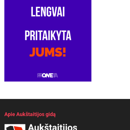
Apie Aukštaitijos gidą