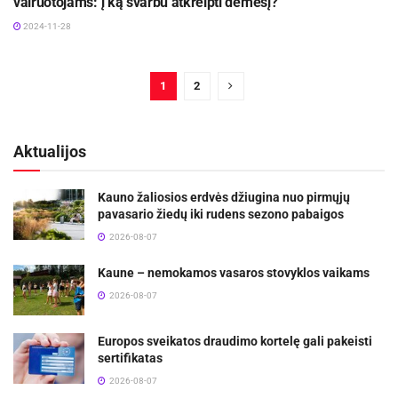
vairuotojams: į ką svarbu atkreipti dėmesį?
2024-11-28
1
2
Aktualijos
Kauno žaliosios erdvės džiugina nuo pirmųjų
pavasario žiedų iki rudens sezono pabaigos
2026-08-07
Kaune – nemokamos vasaros stovyklos vaikams
2026-08-07
Europos sveikatos draudimo kortelę gali pakeisti
sertifikatas
2026-08-07