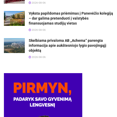
2026-08-06
Vyksta papildomas priėmimas į Panevėžio kolegiją
– dar galima pretenduoti į valstybės
finansuojamas studijų vietas
2026-08-06
Skelbiama privaloma AB „Achema“ parengta
informacija apie aukštesniojo lygio pavojingąjį
objektą
2026-08-06