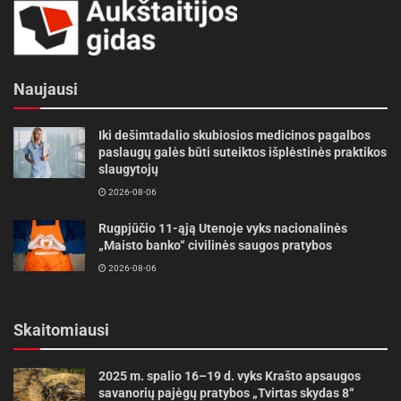
Naujausi
Iki dešimtadalio skubiosios medicinos pagalbos
paslaugų galės būti suteiktos išplėstinės praktikos
slaugytojų
2026-08-06
Rugpjūčio 11-ąją Utenoje vyks nacionalinės
„Maisto banko“ civilinės saugos pratybos
2026-08-06
Skaitomiausi
2025 m. spalio 16–19 d. vyks Krašto apsaugos
savanorių pajėgų pratybos „Tvirtas skydas 8“