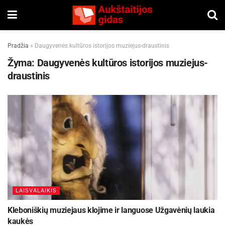
Pradžia
»
Daugyvenės kultūros istorijos muziejus-draustinis
Žyma:
Daugyvenės kultūros istorijos muziejus-
draustinis
LAISVALAIKIS
Kleboniškių muziejaus klojime ir languose Užgavėnių laukia
kaukės