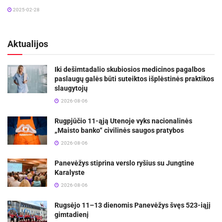
2025-02-28
Aktualijos
Iki dešimtadalio skubiosios medicinos pagalbos
paslaugų galės būti suteiktos išplėstinės praktikos
slaugytojų
2026-08-06
Rugpjūčio 11-ąją Utenoje vyks nacionalinės
„Maisto banko“ civilinės saugos pratybos
2026-08-06
Panevėžys stiprina verslo ryšius su Jungtine
Karalyste
2026-08-06
Rugsėjo 11–13 dienomis Panevėžys švęs 523-iąjį
gimtadienį