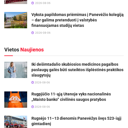
2026-08-06
Vyksta papildomas priėmimas į Panevėžio kolegiją
– dar galima pretenduoti į valstybės
finansuojamas studijų vietas
2026-08-06
Vietos
Naujienos
Iki dešimtadalio skubiosios medicinos pagalbos
paslaugų galės būti suteiktos išplėstinės praktikos
slaugytojų
2026-08-06
Rugpjūčio 11-ąją Utenoje vyks nacionalinės
„Maisto banko“ civilinės saugos pratybos
2026-08-06
Rugsėjo 11–13 dienomis Panevėžys švęs 523-iąjį
gimtadienį