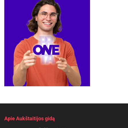
Apie Aukštaitijos gidą