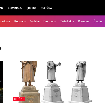
AS
KRIMINALAI
ĮDOMU
KULTŪRA
šiadorys
Kupiškis
Molėtai
Pakruojis
Radviliškis
Rokiškis
Šiauliai
ė
BIRŽAI