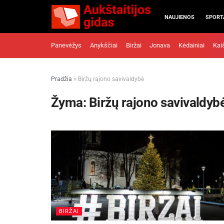
NAUJIENOS
SPORT
Panevėžys
Anykščiai
Biržai
Jonava
Kėdainiai
Kai
Pradžia
»
Biržų rajono savivaldybė
Žyma:
Biržų rajono savivaldyb
BIRŽAI