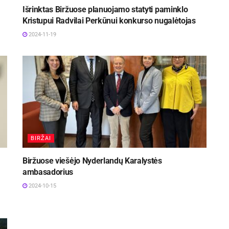
Išrinktas Biržuose planuojamo statyti paminklo
Kristupui Radvilai Perkūnui konkurso nugalėtojas
2024-11-19
BIRŽAI
Biržuose viešėjo Nyderlandų Karalystės
ambasadorius
2024-10-15