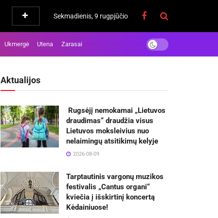
Sekmadienis, 9 rugpjūčio
Ukmergė
Utena
Zarasai
Aktualijos
Rugsėjį nemokamai „Lietuvos
draudimas“ draudžia visus
Lietuvos moksleivius nuo
nelaimingų atsitikimų kelyje
2026-08-09
Tarptautinis vargonų muzikos
festivalis „Cantus organi“
kviečia į išskirtinį koncertą
Kėdainiuose!