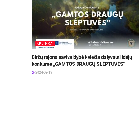
APLINKA
Biržų rajono savivaldybė kviečia dalyvauti idėjų
konkurse „GAMTOS DRAUGŲ SLĖPTUVĖS”
2024-09-19