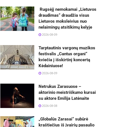
Rugsėjį nemokamai „Lietuvos
draudimas“ draudžia visus
Lietuvos moksleivius nuo
nelaimingų atsitikimų kelyje
2026-08-09
Tarptautinis vargonų muzikos
festivalis „Cantus organi“
kviečia į išskirtinį koncertą
Kėdainiuose!
2026-08-09
Netrukus Zarasuose –
aktorinio meistriškumo kursai
su aktore Emilija Latėnaite
2026-08-08
„Globalūs Zarasai“ subūrė
kraštiečius iš įvairių pasaulio