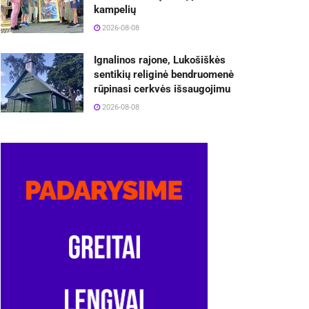
kampelių
2026-08-08
Ignalinos rajone, Lukošiškės
sentikių religinė bendruomenė
rūpinasi cerkvės išsaugojimu
2026-08-08