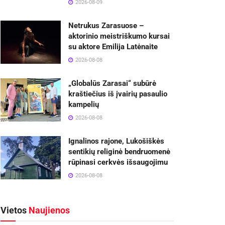
2026-08-09
Netrukus Zarasuose –
aktorinio meistriškumo kursai
su aktore Emilija Latėnaite
2026-08-08
„Globalūs Zarasai“ subūrė
kraštiečius iš įvairių pasaulio
kampelių
2026-08-08
Ignalinos rajone, Lukošiškės
sentikių religinė bendruomenė
rūpinasi cerkvės išsaugojimu
2026-08-08
Vietos
Naujienos