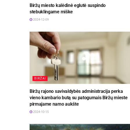
Biržų miesto kalėdinė eglutė suspindo
stebuklingame miške
2024-12-09
BIRŽAI
Biržų rajono savivaldybės administracija perka
vieno kambario butą su patogumais Biržų mieste
pirmajame namo aukšte
2024-10-15