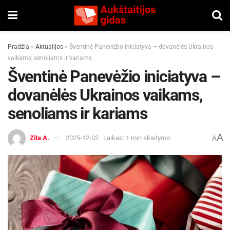
Pradžia
»
Aktualijos
»
Šventinė Panevėžio iniciatyva – dovanėlės Ukrainos
vaikams, senoliams ir kariams
Šventinė Panevėžio iniciatyva –
dovanėlės Ukrainos vaikams,
senoliams ir kariams
A
Zita A.
2025-12-02
Laikas: 1 min skaitymo
A