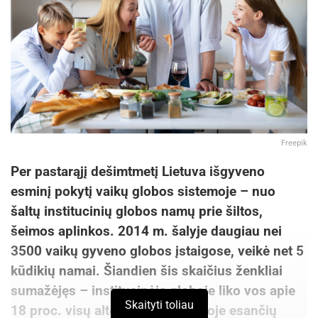
Freepik
Per pastarąjį dešimtmetį Lietuva išgyveno
esminį pokytį vaikų globos sistemoje – nuo
šaltų institucinių globos namų prie šiltos,
šeimos aplinkos. 2014 m. šalyje daugiau nei
3500 vaikų gyveno globos įstaigose, veikė net 5
kūdikių namai. Šiandien šis skaičius ženkliai
sumažėjęs – institucinėje globoje liko vos apie
Skaityti toliau
18 proc. visų alternatyvioje globoje esančių