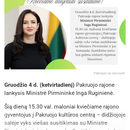
Pakruojo raj.sav.nuotr.
Gruodžio 4 d. (ketvirtadienį)
Pakruojo rajone
lankysis Ministrė Pirmininkė Inga Ruginienė.
Šią dieną 15.30 val. maloniai kviečiame rajono
gyventojus į Pakruojo kultūros centrą – didžiojoje
salėje vyks viešas susitikimas su Ministre