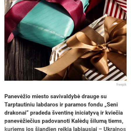
freepik
Panevėžio miesto savivaldybė drauge su
Tarptautiniu labdaros ir paramos fondu „Seni
drakonai“ pradeda šventinę iniciatyvą ir kviečia
panevėžiečius padovanoti Kalėdų šilumą tiems,
kuriems jos šiandien reikia labiausiai – Ukrainos