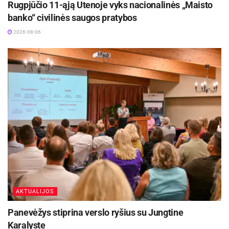
Rugpjūčio 11-ąją Utenoje vyks nacionalinės „Maisto
banko“ civilinės saugos pratybos
2026-08-06
AKTUALIJOS
Panevėžys stiprina verslo ryšius su Jungtine
Karalyste