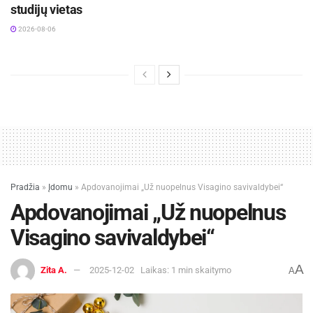
studijų vietas
2026-08-06
Pradžia
»
Įdomu
»
Apdovanojimai „Už nuopelnus Visagino savivaldybei“
Apdovanojimai „Už nuopelnus
Visagino savivaldybei“
A
Zita A.
2025-12-02
Laikas: 1 min skaitymo
A