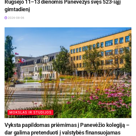
Rugsėjo 11–13 dienomis Panevėžys švęs 523-iąjį
gimtadienį
2026-08-06
MOKSLAS IR STUDIJOS
Vyksta papildomas priėmimas į Panevėžio kolegiją –
dar galima pretenduoti į valstybės finansuojamas