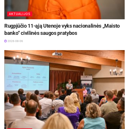
Lietuvos gyventojų integracijos koordinatorė
Nijolė Janėnienė, tel. +370 665 89858, el.
AKTUALIJOS
p. njole.janeniene@panevezys.lt.
Rugpjūčio 11-ąją Utenoje vyks nacionalinės „Maisto
banko“ civilinės saugos pratybos
2026-08-06
Šaltinis:
Panevėžio miesto savivaldybė