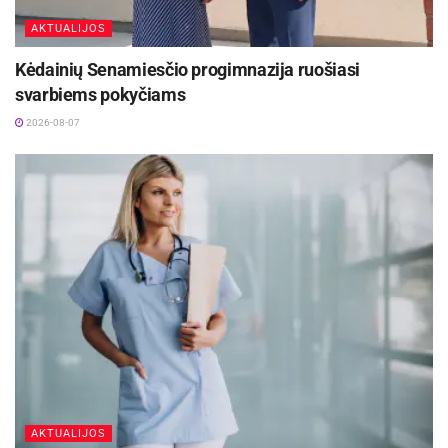
AKTUALIJOS
Kėdainių Senamiesčio progimnazija ruošiasi
svarbiems pokyčiams
2026-08-07
AKTUALIJOS