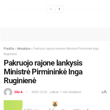
Pradžia
»
Aktualijos
»
Pakruojo rajone lankysis Ministrė Pirmininkė Inga
Ruginienė
Pakruojo rajone lankysis
Ministrė Pirmininkė Inga
Ruginienė
A
Zita A.
2025-12-02
Laikas: 1 min skaitymo
A