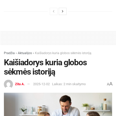
Pradžia
»
Aktualijos
»
Kaišiadorys kuria globos sėkmės istoriją
Kaišiadorys kuria globos
sėkmės istoriją
A
Zita A.
2025-12-02
Laikas: 2 min skaitymo
A