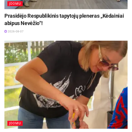
ĮDOMU
Už nuopelnus švietimui,
Prasidėjo Respublikinis tapytojų pleneras „Kėdainiai
Už nuopelnus sportui,
abipus Nevėžio“!
Už nuopelnus sveikatai,
2026-08-07
Už nuopelnus vaiko gerovei,
Už aktyvią visuomeninę veiklą.
Jubiliejiniams metams artėjant į pabaigą,
kviečiame susitikti iškilmingoje apdovanojimų
ceremonijoje, kad tartume „ačiū“ tiems, kurie to
nusipelnė!
Aktualios
naujienos
Netrukus Zarasuose – aktorinio meistriškumo
ĮDOMU
kursai su aktore Emilija Latėnaite