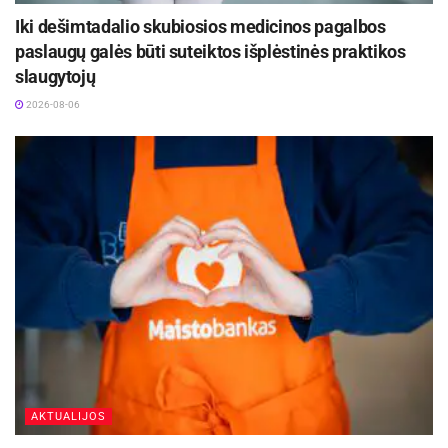
Iki dešimtadalio skubiosios medicinos pagalbos
paslaugų galės būti suteiktos išplėstinės praktikos
slaugytojų
2026-08-06
AKTUALIJOS