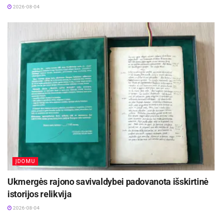
2026-08-04
ĮDOMU
Ukmergės rajono savivaldybei padovanota išskirtinė
istorijos relikvija
2026-08-04