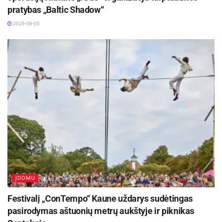
pratybas „Baltic Shadow“
Renginys yra viešas ir nemokamas.
2026-08-05
ĮDOMU
Festivalį „ConTempo“ Kaune uždarys sudėtingas
pasirodymas aštuonių metrų aukštyje ir piknikas