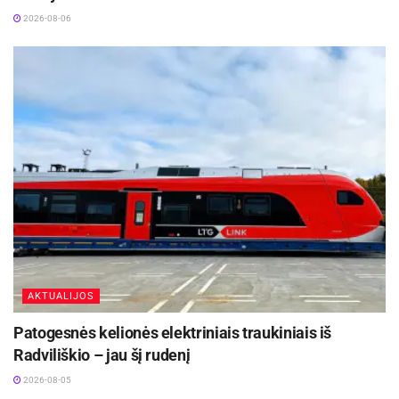
2026-08-06
AKTUALIJOS
Patogesnės kelionės elektriniais traukiniais iš
Radviliškio – jau šį rudenį
2026-08-05