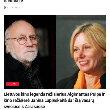
Santakoje
2026-08-05
ĮDOMU
Lietuvos kino legenda režisierius Algimantas Puipa ir
kino režisierė Janina Lapinskaitė dar šią vasarą
svečiuosis Zarasuose