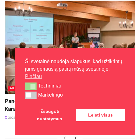
Šaltinis:
Kaišiadorių rajono savivaldybė
Ši svetainė naudoja slapukus, kad užtikrintų
jums geriausią patirtį mūsų svetainėje.
Plačiau
Techniniai
Techniniai
AKTUALIJOS
Marketingo
Marketingo
Panevėžys stiprina verslo ryšius su Jungtine
Karalyste
Išsaugoti
Leisti visus
2026-08-06
nustatymus