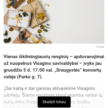
freepik
Vienas iškilmingiausių renginių – apdovanojimai
už nuopelnus Visagino savivaldybei – įvyks jau
gruodžio 5 d. 17.00 val. „Draugystės“ koncertų
salėje (Parko g. 7).
„Dar kartą ir dar garsiau atšvęskime Visagino
jubiliejų. Šiame renginyje tegul skamba vardai tų,
kurių dėka Visaginas minimas geru žodžiu
Skaityti toliau