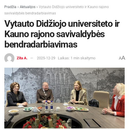
Pradžia
»
Aktualijos
»
Vytauto Didžiojo universiteto ir Kauno rajono
savivaldybės bendradarbiavimas
Vytauto Didžiojo universiteto ir
Kauno rajono savivaldybės
bendradarbiavimas
A
Zita A.
2025-12-29
Laikas: 1 min skaitymo
A