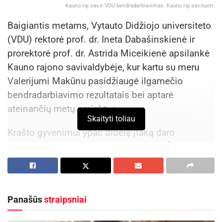
Kauno raj.sav.ir VDU bendradarbiavimas. Kauno raj.sav.nuotr.
Baigiantis metams, Vytauto Didžiojo universiteto
(VDU) rektorė prof. dr. Ineta Dabašinskienė ir
prorektorė prof. dr. Astrida Miceikienė apsilankė
Kauno rajono savivaldybėje, kur kartu su meru
Valerijumi Makūnu pasidžiaugė ilgamečio
bendradarbiavimo rezultatais bei aptarė
ateinančių metų projektus.
Skaityti toliau
Krašto gyvenimui ypač didelę įtaką daro
Akademijos seniūnijoje veikianti VDU Žemės
ūkio akademija, kur ne tik rengiami žemės ūkio
specialistai, bet ir telkiamas mokslas, vyksta
didžiausios Baltijos šalyse žemės ūkio parodos
Panašūs
straipsniai
„Ką pasėsi…“.
Universiteto vadovai Kauno rajone
planuoja statyti didžiausią Šiaurės Europos ir