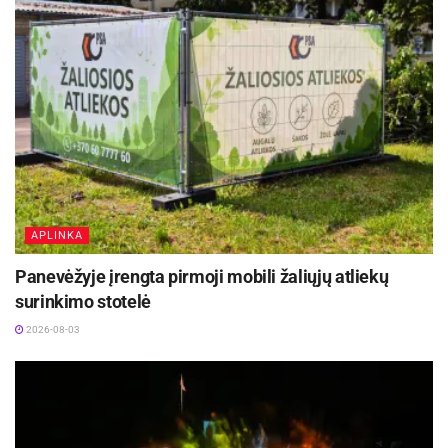
APLINKA
Panevėžyje įrengta pirmoji mobili žaliųjų atliekų
surinkimo stotelė
2026-08-03