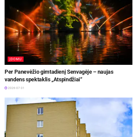
ĮDOMU
Per Panevėžio gimtadienį Senvagėje – naujas
vandens spektaklis „Atspindžiai“
2026-07-31