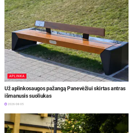
APLINKA
Už aplinkosaugos pažangą Panevėžiui skirtas antras
išmanusis suoliukas
2026-08-05