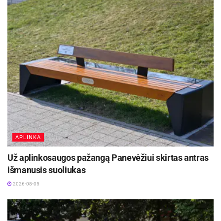
Savivaldybė primena, kad sprendimas
neorganizuoti fejerverkų priimamas nuosekliai
jau ne vienerius metus, atsižvelgiant į gyventojų
saugumą, gyvūnų gerovę bei aplinkos apsaugą.
Toks požiūris atliepia ir augantį visuomenės
poreikį švęsti tvariau bei atsakingiau.
Šaltinis:
Panevėžio miesto savivaldybė
Žymos:
Šventės
APLINKA
Už aplinkosaugos pažangą Panevėžiui skirtas antras
išmanusis suoliukas
2026-08-05