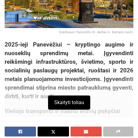
Svarbiausi Panevėžio m. darbai.G. Kartano nuotr.
2025-ieji Panevėžiui – kryptingo augimo ir
nuoseklių sprendimų metai. Įgyvendinti
reikšmingi infrastruktūros, švietimo, sporto ir
socialinių paslaugų projektai, ruoštasi ir 2026
metais planuojamoms investicijoms. Įgyvendinti
sprendimai stiprina miesto patrauklumą gyventi,
dirbti, kurti ir augti.
Skaityti toliau
Viešojo transporto ir miesto erdvių pokyčiai
Pavasarį veiklą pradėjo naujoji Panevėžio
autobusų stotis – modernus viešojo transporto