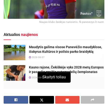
Naujas klubo žaidėjas tunisietis. fk-panevezys.lt nuotr.
Aktualios
naujienos
Maudytis galima visose Panevėžio maudyklose,
išskyrus Kultūros ir poilsio parko braidyklą
2026-08-07
Kauno rajone, Čekiškėje vyks 2028 metų Europos
ir pasaulio greičio automodelių čempionatas
Skaityti toliau
2026-08-07
Futbolo klubas „Panevėžys“ gynėjų grandį papildė
pirmuoju futbolininku iš Tuniso. Dvejų metų kontraktas
buvo sudarytas su 25-erių Rayenu Mzoughi.