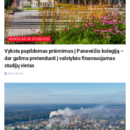
MOKSLAS IR STUDIJOS
Vyksta papildomas priėmimas į Panevėžio kolegiją –
dar galima pretenduoti į valstybės finansuojamas
studijų vietas
2026-08-06