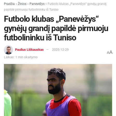
Pradžia
»
Žinios
»
Panevėžys
»
Futbolo klubas „Panevėžys“ gynėjų grandį
papildė pirmuoju futbolininku iš Tuniso
Futbolo klubas „Panevėžys“
gynėjų grandį papildė pirmuoju
futbolininku iš Tuniso
Paulius Liškauskas
2025-12-29
A
A
Laikas: 1 min skaitymo