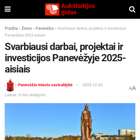
Pradžia
»
Žinios
»
Panevėžys
»
Svarbiausi darbai, projektai ir investicijos
Panevėžyje 2025-aisiais
Svarbiausi darbai, projektai ir
investicijos Panevėžyje 2025-
aisiais
Panevėžio miesto savivaldybė
2025-12-30
A
A
Laikas: 3 min skaitymo