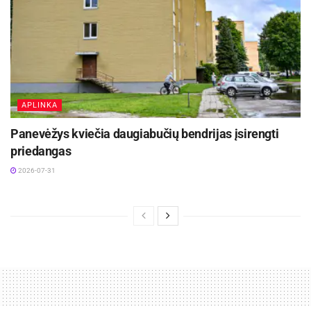
APLINKA
Panevėžys kviečia daugiabučių bendrijas įsirengti
priedangas
2026-07-31