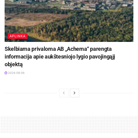
APLINKA
Skelbiama privaloma AB „Achema“ parengta
informacija apie aukštesniojo lygio pavojingąjį
objektą
2026-08-06